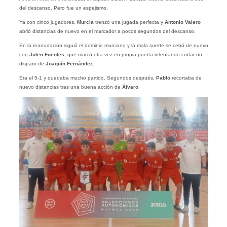
del descanso. Pero fue un espejismo.
Ya con cinco jugadores,
Murcia
trenzó una jugada perfecta y
Antonio Valero
abrió distancias de nuevo en el marcador a pocos segundos del descanso.
En la reanudación siguió el dominio murciano y la mala suerte se cebó de nuevo
con
Julen
Fuentes
, que marcó otra vez en propia puerta intentando cortar un
disparo de
Joaquín Fernández
.
Era el 5-1 y quedaba mucho partido. Segundos después,
Pablo
recortaba de
nuevo distancias tras una buena acción de
Álvaro
.