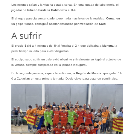
Los minutos caían y la victoria estaba cerca. En otra jugada de laboratorio, el
jugador de
Ribeco Castalla
Pablo
firmó el 0-4.
El choque parecía sentenciado, pero nada más lejos de la realidad.
Ceuta
, en
un golpe franco, consiguió acortar distancias por mediación de
Said
.
A sufrir
El propio
Said
a 4 minutos del final firmaba el 2-4 que obligaba a
Mengual
a
pedir tiempo muerto para evitar disgustos.
El equipo supo sufrir, un palo evitó el quinto y finalmente se logró el objetivo de
la victoria, siempre complicada en la jornada inaugural.
En la segunda jornada, espera la anfitrona, la
Región de Murcia
, que goleó 11-
0 a
Canarias
en esta primera jornada. Duelo clave para estar en semifinales.