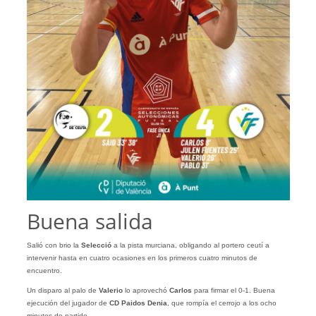
Buena salida
Salió con brio la
Selecció
a la pista murciana, obligando al portero ceutí a
intervenir hasta en cuatro ocasiones en los primeros cuatro minutos de
encuentro.
Un disparo al palo de
Valerio
lo aprovechó
Carlos
para firmar el 0-1. Buena
ejecución del jugador de
CD
Paidos
Denia
, que rompía el cerrojo a los ocho
minutos de partido.