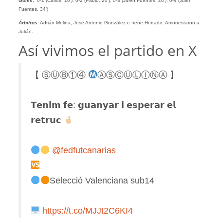
Goles:
0-1 (Carlos, 10′), 0-2 (Pablo, 20′), 0-3 (Julen Fuentes, 20′), 0-4 (Julen
Fuentes, 34′)
Árbitros
: Adrián Molina, José Antonio González e Irene Hurtado. Amonestaron a
Julián.
Así vivimos el partido en X
【 ⓈⓊⒷ①④
ⒶⓈⒸⓊⓁⒾⓃⒶ 】
𝗧𝗲𝗻𝗶𝗺 𝗳𝗲: 𝗴𝘂𝗮𝗻𝘆𝗮𝗿 𝗶 𝗲𝘀𝗽𝗲𝗿𝗮𝗿 𝗲𝗹
𝗿𝗲𝘁𝗿𝘂𝗰
@fedfutcanarias
Selecció Valenciana sub14
https://t.co/MJJt2C6KI4