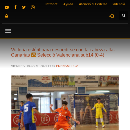
Intranet
Ayuda
Atenció al Federat
Valencià
Victoria estéril para despedirse con la cabeza alta-
Canarias
Selecció Valenciana sub14 (0-4)
VIERNES, 19 ABRIL 2024
POR
PRENSA FFCV