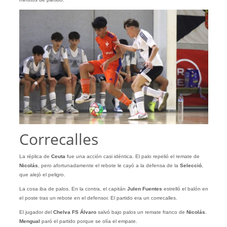
Correcalles
La réplica de
Ceuta
fue una acción casi idéntica. El palo repelió el remate de
Nicolás
, pero afortunadamente el rebote le cayó a la defensa de la
Selecció
,
que alejó el peligro.
La cosa iba de palos. En la contra, el capitán
Julen
Fuentes
estrelló el balón en
el poste tras un rebote en el defensor. El partido era un correcalles.
El jugador del
Chelva FS Álvaro
salvó bajo palos un remate franco de
Nicolás
.
Mengual
paró el partido porque se olía el empate.