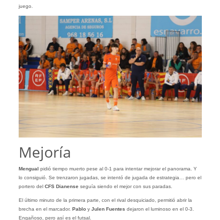
juego.
Mejoría
Mengual
pidió tiempo muerto pese al 0-1 para intentar mejorar el panorama. Y
lo consiguió. Se trenzaron jugadas, se intentó de jugada de estrategia… pero el
portero del
CFS Dianense
seguía siendo el mejor con sus paradas.
El último minuto de la primera parte, con el rival desquiciado, permitió abrir la
brecha en el marcador.
Pablo
y
Julen Fuentes
dejaron el luminoso en el 0-3.
Engañoso, pero así es el futsal.