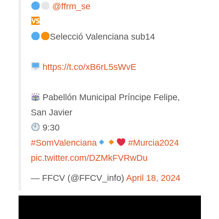
@ffrm_se
Selecció Valenciana sub14
https://t.co/xB6rL5sWvE
Pabellón Municipal Príncipe Felipe,
San Javier
9:30
#SomValenciana
#Murcia2024
pic.twitter.com/DZMkFVRwDu
— FFCV (@FFCV_info)
April 18, 2024