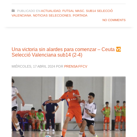
PUBLICADO EN
ACTUALIDAD
,
FUTSAL MASC. SUB14 SELECCIÓ
VALENCIANA
,
NOTICIAS SELECCIONES
,
PORTADA
NO COMMENTS
Una victoria sin alardes para comenzar – Ceuta
Selecció Valenciana sub14 (2-4)
MIÉRCOLES, 17 ABRIL 2024
POR
PRENSA FFCV