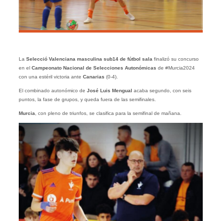
La
Selecció Valenciana masculina sub14 de fútbol sala
finalizó su concurso
en el
Campeonato Nacional de Selecciones Autonómicas
de #Murcia2024
con una estéril victoria ante
Canarias
(0-4).
El combinado autonómico de
José Luis Mengual
acaba segundo, con seis
puntos, la fase de grupos, y queda fuera de las semifinales.
Murcia
, con pleno de triunfos, se clasifica para la semifinal de mañana.