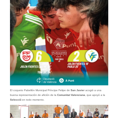
El coqueto Pabellón Municipal Príncipe Felipe de
San Javier
acogió a una
buena representación de afición de la
Comunitat
Valenciana
, que apoyó a la
Selecció
en todo momento.