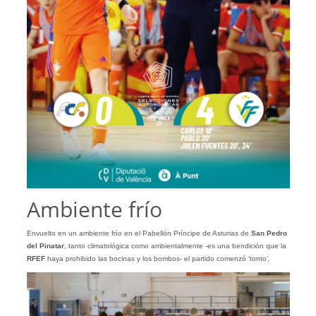
Ambiente frío
Envuelto en un ambiente frío en el Pabellón Príncipe de Asturias de
San Pedro
del Pinatar
, tanto climatológica como ambientalmente -es una bendición que la
RFEF
haya prohibido las bocinas y los bombos- el partido comenzó ‘tonto’.