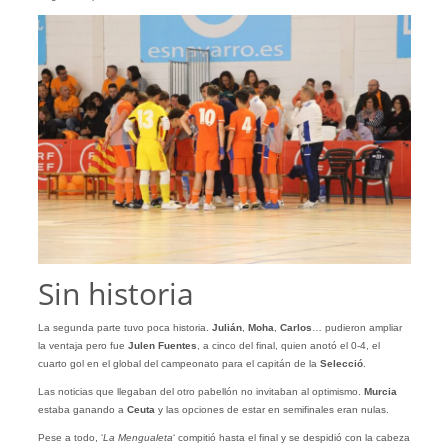
Sin historia
La segunda parte tuvo poca historia.
Julián
,
Moha
,
Carlos
… pudieron ampliar
la ventaja pero fue
Julen
Fuentes
, a cinco del final, quien anotó el 0-4, el
cuarto gol en el global del campeonato para el capitán de la
Selecció
.
Las noticias que llegaban del otro pabellón no invitaban al optimismo.
Murcia
estaba ganando a
Ceuta
y las opciones de estar en semifinales eran nulas.
Pese a todo, ‘
La Mengualeta
‘ compitió hasta el final y se despidió con la cabeza