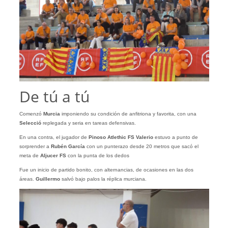
De tú a tú
Comenzó
Murcia
imponiendo su condición de anfitriona y favorita, con una
Selecció
replegada y seria en tareas defensivas.
En una contra, el jugador de
Pinoso Atlethic FS
Valerio
estuvo a punto de
sorprender a
Rubén García
con un punterazo desde 20 metros que sacó el
meta de
Aljucer FS
con la punta de los dedos
Fue un inicio de partido bonito, con alternancias, de ocasiones en las dos
áreas.
Guillermo
salvó bajo palos la réplica murciana.