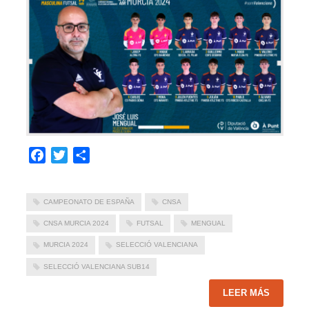
Facebook
Twitter
Compartir
CAMPEONATO DE ESPAÑA
CNSA
CNSA MURCIA 2024
FUTSAL
MENGUAL
MURCIA 2024
SELECCIÓ VALENCIANA
SELECCIÓ VALENCIANA SUB14
LEER MÁS