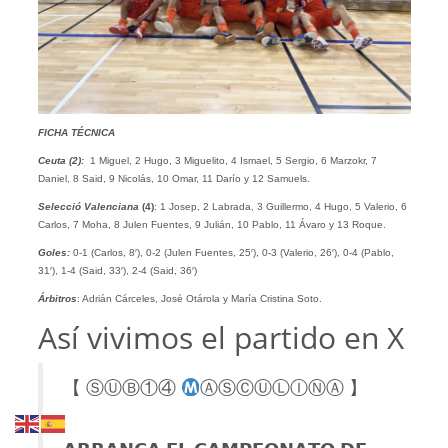
FICHA TÉCNICA
Ceuta (2):
1 Miguel, 2 Hugo, 3 Miguelito, 4 Ismael, 5 Sergio, 6 Marzokr, 7
Daniel, 8 Said, 9 Nicolás, 10 Omar, 11 Darío y 12 Samuels.
Selecció Valenciana
(4)
: 1 Josep, 2 Labrada, 3 Guillermo, 4 Hugo, 5 Valerio, 6
Carlos, 7 Moha, 8 Julen Fuentes, 9 Julián, 10 Pablo, 11 Ávaro y 13 Roque.
Goles:
0-1 (Carlos, 8′), 0-2 (Julen Fuentes, 25′), 0-3 (Valerio, 26′), 0-4 (Pablo,
31′), 1-4 (Said, 33′), 2-4 (Said, 36′)
Árbitros
: Adrián Cárceles, José Otárola y María Cristina Soto.
Así vivimos el partido en X
【 ⓈⓊⒷ①④
ⒶⓈⒸⓊⓁⒾⓃⒶ 】