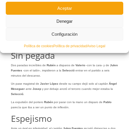
Aceptar
Denegar
Configuración
Política de cookies
Política de privacidad
Aviso Legal
Sin pegada
Dos paradas increíbles de
Rubén
a disparos de
Valerio
-con la cara- y de
Julen
Fuentes
-con el talón-, impidieron a la
Selecció
entrar en el partido a seis
minutos del descanso.
Un pase magistral de
Javier López
desde su campo dejó solo al capitán
Ángel
Meseguer
ante
Josep
y por debajo anotó el tercero cuando mejor estaba la
Selecció
.
La expulsión del portero
Rubén
por parar con la mano un disparo de
Pablo
parecía que iba a ser un punto de inflexión.
Espejismo
Ante un rival en inferioridad, el capitán
Julen Fuentes
recortó distancias a dos