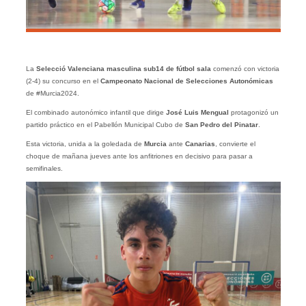
La
Selecció Valenciana masculina sub14 de fútbol sala
comenzó con victoria
(2-4) su concurso en el
Campeonato Nacional de Selecciones Autonómicas
de #Murcia2024.
El combinado autonómico infantil que dirige
José Luis Mengual
protagonizó un
partido práctico en el Pabellón Municipal Cubo de
San Pedro del Pinatar
.
Esta victoria, unida a la goledada de
Murcia
ante
Canarias
, convierte el
choque de mañana jueves ante los anfitriones en decisivo para pasar a
semifinales.