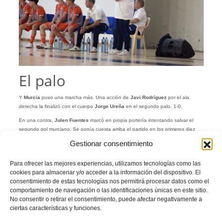
El palo
Y
Murcia
puso una marcha más. Una acción de
Javi Rodríguez
por el ala
derecha la finalizó con el cuerpo
Jorge Ureña
en el segundo palo. 1-0.
En una contra,
Julen Fuentes
marcó en propia portería intentando salvar el
segundo gol murciano. Se ponía cuesta arriba el partido en los primeros diez
minutos.
Gestionar consentimiento
Fueron minutos de desconcierto, con la
Selecció
desarbolada por el vendaval
de juego rival. De manera inexplicable
Aitor Serrano
perdonó el tercero cuando
Para ofrecer las mejores experiencias, utilizamos tecnologías como las
el pabellón ya celebraba el gol.
cookies para almacenar y/o acceder a la información del dispositivo. El
consentimiento de estas tecnologías nos permitirá procesar datos como el
comportamiento de navegación o las identificaciones únicas en este sitio.
No consentir o retirar el consentimiento, puede afectar negativamente a
ciertas características y funciones.