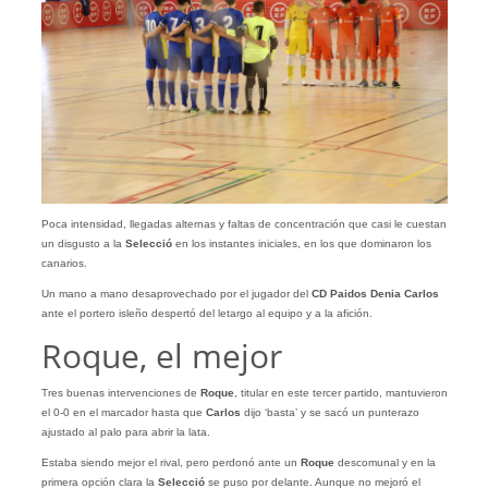
Poca intensidad, llegadas alternas y faltas de concentración que casi le cuestan
un disgusto a la
Selecció
en los instantes iniciales, en los que dominaron los
canarios.
Un mano a mano desaprovechado por el jugador del
CD Paidos Denia Carlos
ante el portero isleño despertó del letargo al equipo y a la afición.
Roque, el mejor
Tres buenas intervenciones de
Roque
, titular en este tercer partido, mantuvieron
el 0-0 en el marcador hasta que
Carlos
dijo ‘basta’ y se sacó un punterazo
ajustado al palo para abrir la lata.
Estaba siendo mejor el rival, pero perdonó ante un
Roque
descomunal y en la
primera opción clara la
Selecció
se puso por delante. Aunque no mejoró el