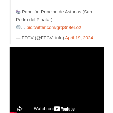
Pabellón Príncipe de Asturias (San
Pedro del Pinatar)
…
pic.twitter.com/grqSn8eLo2
— FFCV (@FFCV_info)
April 19, 2024