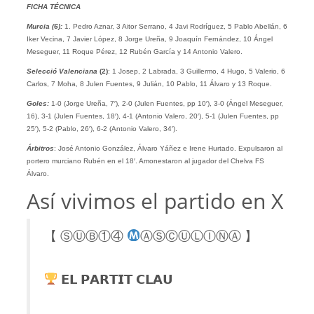
FICHA TÉCNICA
Murcia (6):
1. Pedro Aznar, 3 Aitor Serrano, 4 Javi Rodríguez, 5 Pablo Abellán, 6
Iker Vecina, 7 Javier López, 8 Jorge Ureña, 9 Joaquín Fernández, 10 Ángel
Meseguer, 11 Roque Pérez, 12 Rubén García y 14 Antonio Valero.
Selecció Valenciana
(2)
: 1 Josep, 2 Labrada, 3 Guillermo, 4 Hugo, 5 Valerio, 6
Carlos, 7 Moha, 8 Julen Fuentes, 9 Julián, 10 Pablo, 11 Álvaro y 13 Roque.
Goles:
1-0 (Jorge Ureña, 7′), 2-0 (Julen Fuentes, pp 10′), 3-0 (Ángel Meseguer,
16), 3-1 (Julen Fuentes, 18′), 4-1 (Antonio Valero, 20′), 5-1 (Julen Fuentes, pp
25′), 5-2 (Pablo, 26′), 6-2 (Antonio Valero, 34′).
Árbitros
: José Antonio González, Álvaro Yáñez e Irene Hurtado. Expulsaron al
portero murciano Rubén en el 18′. Amonestaron al jugador del Chelva FS
Álvaro.
Así vivimos el partido en X
【 ⓈⓊⒷ①④
ⒶⓈⒸⓊⓁⒾⓃⒶ 】
𝗘𝗟 𝗣𝗔𝗥𝗧𝗜𝗧 𝗖𝗟𝗔𝗨