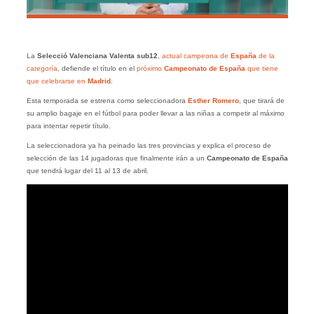
La
Selecció Valenciana Valenta sub12
,
actual campeona de
España
de la
categoría
, defiende el título en el
próximo
Campeonato de España
que tiene
que celebrarse en
Madrid
.
Esta temporada se estrena como seleccionadora
Esther Romero
, que tirará de
su amplio bagaje en el fútbol para poder llevar a las niñas a competir al máximo
para intentar repetir título.
La seleccionadora ya ha peinado las tres provincias y explica el proceso de
selección de las 14 jugadoras que finalmente irán a un
Campeonato de España
que tendrá lugar del 11 al 13 de abril.