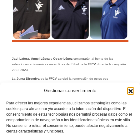
Javi Lafora
,
Angel López
y
Oscar López
continuarán al frente de las
selecciones autonómicas masculinas de fútbol de la
FFCV
durante la campaña
2022-2023.
La
Junta Directiva
de la
FFCV
aprobó la renovación de estos tres
entrenadores, que aseguran la continuidad de un proyecto totalmente
Gestionar consentimiento
afianzado.
Javi Lafora, seleccionador
Para ofrecer las mejores experiencias, utilizamos tecnologías como las
cookies para almacenar y/o acceder a la información del dispositivo. El
sub16
consentimiento de estas tecnologías nos permitirá procesar datos como el
comportamiento de navegación o las identificaciones únicas en este sitio.
No consentir o retirar el consentimiento, puede afectar negativamente a
ciertas características y funciones.