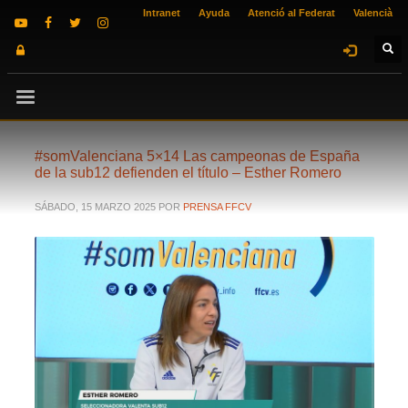
Intranet
Ayuda
Atenció al Federat
Valencià
#somValenciana 5×14 Las campeonas de España
de la sub12 defienden el título – Esther Romero
SÁBADO, 15 MARZO 2025
POR
PRENSA FFCV