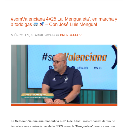
#somValenciana 4×25 La ‘Mengualeta’, en marcha y
a todo gas
– Con José Luis Mengual
MIÉRCOLES, 10 ABRIL 2024
POR
PRENSA FFCV
La
Selecció Valenciana masculina sub14 de futsal
, más conocida dentro de
las selecciones valencianas de la
FFCV
como la
‘Mengualeta’
, arranca en una