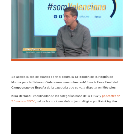
Se acerca la cita de cuartos de final contra la
Selección de la Región de
Murcia
para la
Selecció Valenciana masculina sub19
en la
Fase Final
del
Campeonato de España
de la categoría que se va a disputar en
Móstoles
.
Kiko Berrocal
, coordinador de las categorías base de la
FFCV
y
podcaster en
’10 metros FFCV’,
valora las opciones del conjunto dirigido por
Patxi Aguilar
.