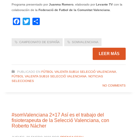
Programa presentado por
Juanma Romero
, elaborado por
Levante TV
con la
colaboración de la
Federació de Futbol de la Comunitat Valenciana
.
Facebook
Twitter
Compartir
CAMPEONATO DE ESPAÑA
SOMVALENCIANA
LEER MÁS
PUBLICADO EN
FÚTBOL VALENTA SUB14 SELECCIÓ VALENCIANA
,
FÚTBOL VALENTA SUB16 SELECCIÓ VALENCIANA
,
NOTICIAS
SELECCIONES
NO COMMENTS
#somValenciana 2×17 Así es el trabajo del
fisioterapeuta de la Selecció Valenciana, con
Roberto Nácher