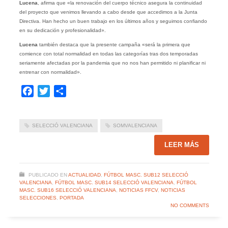
Lucena
, afirma que «la renovación del cuerpo técnico asegura la continuidad
del proyecto que venimos llevando a cabo desde que accedimos a la Junta
Directiva. Han hecho un buen trabajo en los últimos años y seguimos confiando
en su dedicación y profesionalidad».
Lucena
también destaca que la presente campaña «será la primera que
comience con total normalidad en todas las categorías tras dos temporadas
seriamente afectadas por la pandemia que no nos han permitido ni planificar ni
entrenar con normalidad».
Facebook
Twitter
Compartir
SELECCIÓ VALENCIANA
SOMVALENCIANA
LEER MÁS
PUBLICADO EN
ACTUALIDAD
,
FÚTBOL MASC. SUB12 SELECCIÓ
VALENCIANA
,
FÚTBOL MASC. SUB14 SELECCIÓ VALENCIANA
,
FÚTBOL
MASC. SUB16 SELECCIÓ VALENCIANA
,
NOTICIAS FFCV
,
NOTICIAS
SELECCIONES
,
PORTADA
NO COMMENTS