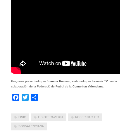
Programa presentado por
Juanma Romero
, elaborado por
Levante TV
con la
colaboración de la Federació de Futbol de la
Comunitat Valenciana
.
Facebook
Twitter
Compartir
FISIO
FISIOTERAPEUTA
ROBER NACHER
SOMVALENCIANA