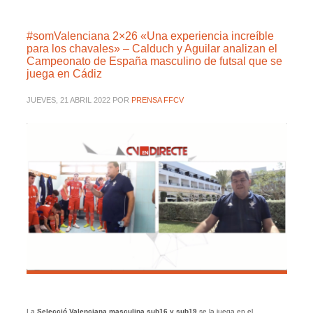
#somValenciana 2×26 «Una experiencia increíble
para los chavales» – Calduch y Aguilar analizan el
Campeonato de España masculino de futsal que se
juega en Cádiz
JUEVES, 21 ABRIL 2022
POR
PRENSA FFCV
La
Selecció Valenciana masculina sub16 y sub19
se la juega en el