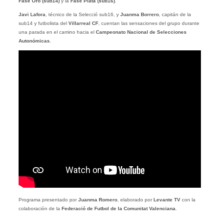
Fase Oro (sub14)
y la
Fase Plata (sub16)
.
Javi Lafora
, técnico de la Selecció sub16, y
Juanma Borrero
, capitán de la
sub14 y futbolista del
Villarreal CF
, cuentan las sensaciones del grupo durante
una parada en el camino hacia el
Campeonato Nacional de Selecciones
Autonómicas
.
Programa presentado por
Juanma Romero
, elaborado por
Levante TV
con la
colaboración de la
Federació de Futbol de la Comunitat Valenciana
.