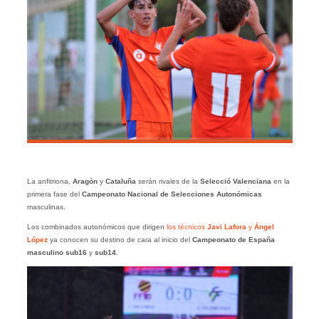
La anfitriona,
Aragón
y
Cataluña
serán rivales de la
Selecció Valenciana
en la
primera fase del
Campeonato Nacional de Selecciones Autonómicas
masculinas.
Los combinados autonómicos que dirigen
los técnicos
Javi Lafora
y
Ángel
López
ya conocen su destino de cara al inicio del
Campeonato de España
masculino sub16
y
sub14
.