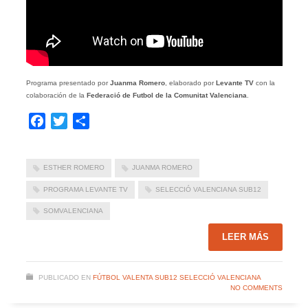
Programa presentado por
Juanma Romero
, elaborado por
Levante TV
con la
colaboración de la
Federació de Futbol de la Comunitat Valenciana
.
Facebook
Twitter
Compartir
ESTHER ROMERO
JUANMA ROMERO
PROGRAMA LEVANTE TV
SELECCIÓ VALENCIANA SUB12
SOMVALENCIANA
LEER MÁS
PUBLICADO EN
FÚTBOL VALENTA SUB12 SELECCIÓ VALENCIANA
NO COMMENTS