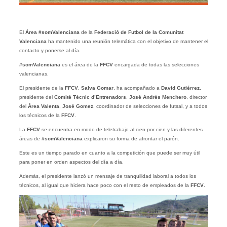
El
Área #somValenciana
de la
Federació de Futbol de la Comunitat
Valenciana
ha mantenido una reunión telemática con el objetivo de mantener el
contacto y ponerse al día.
#somValenciana
es el área de la
FFCV
encargada de todas las selecciones
valencianas.
El presidente de la
FFCV
,
Salva Gomar
, ha acompañado a
David Gutiérrez
,
presidente del
Comité Tècnic d’Entrenadors
,
José Andrés Menchero
, director
del
Área Valenta
,
José Gomez
, coordinador de selecciones de futsal, y a todos
los técnicos de la
FFCV
.
La
FFCV
se encuentra en modo de teletrabajo al cien por cien y las diferentes
áreas de
#somValenciana
explicaron su forma de afrontar el parón.
Este es un tiempo parado en cuanto a la competición que puede ser muy útil
para poner en orden aspectos del día a día.
Además, el presidente lanzó un mensaje de tranquilidad laboral a todos los
técnicos, al igual que hiciera hace poco con el resto de empleados de la
FFCV
.