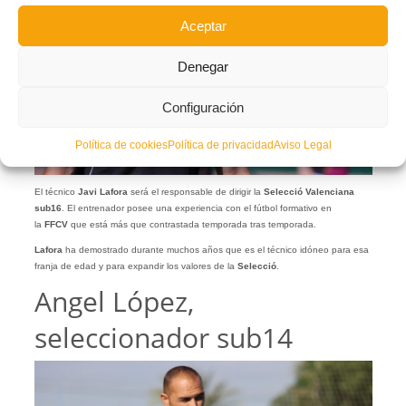
Aceptar
Denegar
Configuración
Política de cookies
Política de privacidad
Aviso Legal
El técnico
Javi Lafora
será el responsable de dirigir la
Selecció Valenciana
sub16
. El entrenador posee una experiencia con el fútbol formativo en
la
FFCV
que está más que contrastada temporada tras temporada.
Lafora
ha demostrado durante muchos años que es el técnico idóneo para esa
franja de edad y para expandir los valores de la
Selecció
.
Angel López,
seleccionador sub14