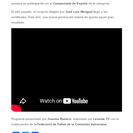
semana su participación en el
Campeonato de España
de la categoría.
El año pasado, el conjunto dirigido por
José Luis Mengual
llegó a las
semifinales. Este año, una nueva generación tratará de igualar aquel gran
resultado.
Programa presentado por
Juanma Romero
, elaborado por
Levante TV
con la
colaboración de la
Federació de Futbol de la Comunitat Valenciana
.