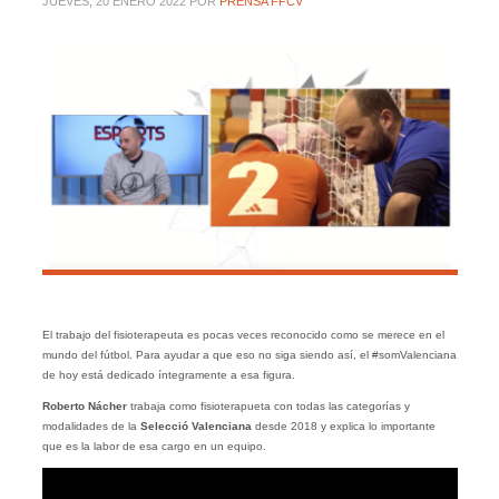
JUEVES, 20 ENERO 2022
POR
PRENSA FFCV
El trabajo del fisioterapeuta es pocas veces reconocido como se merece en el
mundo del fútbol. Para ayudar a que eso no siga siendo así, el #somValenciana
de hoy está dedicado íntegramente a esa figura.
Roberto Nácher
trabaja como fisioterapueta con todas las categorías y
modalidades de la
Selecció Valenciana
desde 2018 y explica lo importante
que es la labor de esa cargo en un equipo.