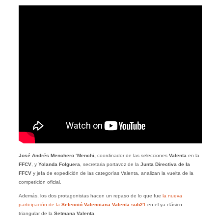
José Andrés Menchero ‘Menchi,
coordinador de las selecciones
Valenta
en la
FFCV
, y
Yolanda Folguera
, secretaria portavoz de la
Junta Directiva de la
FFCV
y jefa de expedición de las categorías Valenta, analizan la vuelta de la
competición oficial.
Además, los dos protagonistas hacen un repaso de lo que fue
la nueva
participación de la
Selecció Valenciana Valenta sub21
en el ya clásico
triangular de la
Setmana Valenta
.