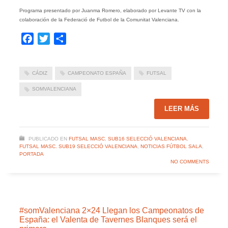
Programa presentado por Juanma Romero, elaborado por Levante TV con la
colaboración de la Federació de Futbol de la Comunitat Valenciana.
Facebook
Twitter
Compartir
CÁDIZ
CAMPEONATO ESPAÑA
FUTSAL
SOMVALENCIANA
LEER MÁS
PUBLICADO EN
FUTSAL MASC. SUB16 SELECCIÓ VALENCIANA
,
FUTSAL MASC. SUB19 SELECCIÓ VALENCIANA
,
NOTICIAS FÚTBOL SALA
,
PORTADA
NO COMMENTS
#somValenciana 2×24 Llegan los Campeonatos de
España: el Valenta de Tavernes Blanques será el