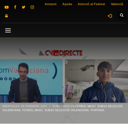
Intranet
Ayuda
Atenció al Federat
Valencià
MIÉRCOLES, 08 FEBRERO 2023
/
PUBLICADO EN
FÚTBOL MASC. SUB14 SELECCIÓ
VALENCIANA
,
FÚTBOL MASC. SUB16 SELECCIÓ VALENCIANA
,
PORTADA