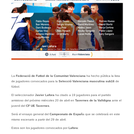
La
Federació de Futbol de la Comunitat Valenciana
ha hecho pública la lista
de jugadores convocados para la
Selecció Valenciana masculina sub16
de
fútbol.
El seleccionador
Javier Lafora
ha citado a 19 jugadores para el partido
amistoso del próximo miércoles 20 de abril en
Tavernes de la Valldigna
ante el
juvenil del
CF UE Tavernes
.
Será el ensayo general del
Campeonato de Españ
a que se celebrará en este
mismo escenario a partir del 29 de abril.
Estos son los jugadores convocados por
Lafora
: