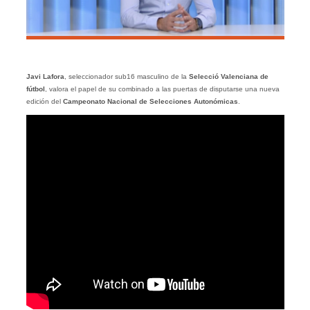
Javi Lafora
, seleccionador sub16 masculino de la
Selecció Valenciana de
fútbol
, valora el papel de su combinado a las puertas de disputarse una nueva
edición del
Campeonato Nacional de Selecciones Autonómicas
.