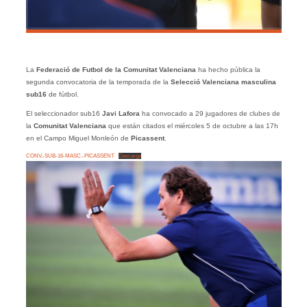
La
Federació de Futbol de la Comunitat Valenciana
ha hecho pública la
segunda convocatoria de la temporada de la
Selecció Valenciana masculina
sub16
de fútbol.
El seleccionador sub16
Javi Lafora
ha convocado a 29 jugadores de clubes de
la
Comunitat
Valenciana
que están citados el miércoles 5 de octubre a las 17h
en el Campo Miguel Monleón de
Picassent
.
CONV.-SUB-16-MASC.-PICASSENT
Descarga