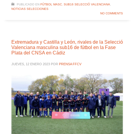
PUBLICADO EN
FÚTBOL MASC. SUB16 SELECCIÓ VALENCIANA
,
NOTICIAS SELECCIONES
NO COMMENTS
Extremadura y Castilla y León, rivales de la Selecció
Valenciana masculina sub16 de fútbol en la Fase
Plata del CNSA en Cádiz
JUEVES, 12 ENERO 2023
POR
PRENSA FFCV