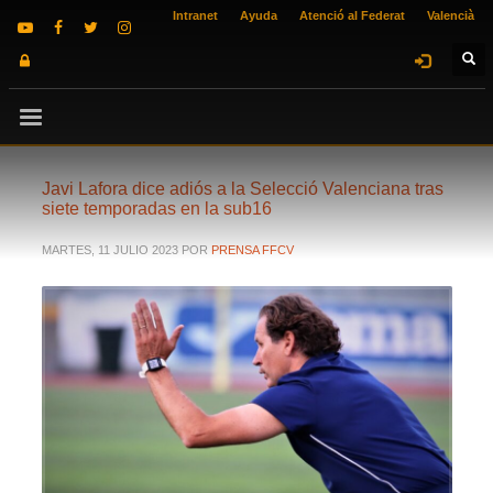
Intranet
Ayuda
Atenció al Federat
Valencià
Javi Lafora dice adiós a la Selecció Valenciana tras
siete temporadas en la sub16
MARTES, 11 JULIO 2023
POR
PRENSA FFCV