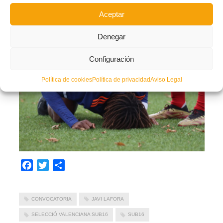
El combinado de
Lafora
ganó a
Aragón
(0-2)
y
perdió en la última jugada del
Aceptar
partido ante
Castilla y León
de penalti
(0-1).
Denegar
Configuración
Política de cookies
Política de privacidad
Aviso Legal
Facebook
Twitter
Compartir
CONVOCATORIA
JAVI LAFORA
SELECCIÓ VALENCIANA SUB16
SUB16