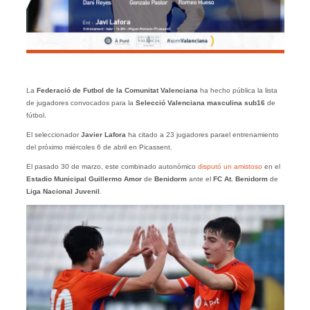
La
Federació de Futbol de la Comunitat Valenciana
ha hecho pública la lista
de jugadores convocados para la
Selecció Valenciana masculina sub16
de
fútbol.
El seleccionador
Javier Lafora
ha citado a 23 jugadores parael entrenamiento
del próximo miércoles 6 de abril en Picassent.
El pasado 30 de marzo, este combinado autonómico
disputó un amistoso
en el
Estadio Municipal Guillermo Amor
de
Benidorm
ante el
FC
At. Benidorm
de
Liga Nacional Juvenil
.