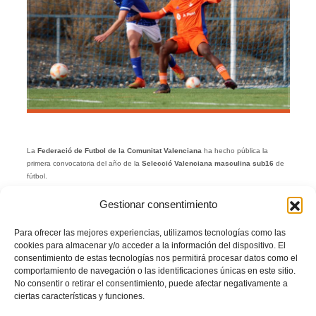
La
Federació de Futbol de la Comunitat Valenciana
ha hecho pública la
primera convocatoria del año de la
Selecció Valenciana masculina sub16
de
fútbol.
El seleccionador
Javi Lafora
ha citado a 24 futbolistas para comenzar a
Gestionar consentimiento
preparar la fase plata del
Campeonato de España
que se celebrará en
Cádiz
del 10 al 12 de febrero.
Para ofrecer las mejores experiencias, utilizamos tecnologías como las
Este entrenamiento se celebrará el
miércoles 11 de enero en el nuevo césped
cookies para almacenar y/o acceder a la información del dispositivo. El
del Camp Miguel Monleón de
Picassent
.
consentimiento de estas tecnologías nos permitirá procesar datos como el
comportamiento de navegación o las identificaciones únicas en este sitio.
CONV.-SUB-16-MASC.-PICASSENT
Descarga
No consentir o retirar el consentimiento, puede afectar negativamente a
Esta
Selecció
disputó en
Valladolid
, del 18 al 20 de noviembre de 2022, la
ciertas características y funciones.
primera fase del
Campeonato de España
de la categoría, y cayó a la fase plata
con 3 puntos.