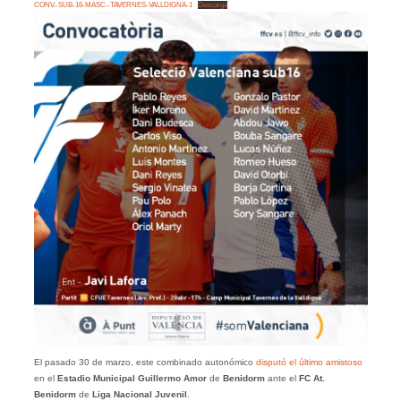
CONV.-SUB-16-MASC.-TAVERNES-VALLDIGNA-1
Descarga
El pasado 30 de marzo, este combinado autonómico
disputó el último amistoso
en el
Estadio Municipal Guillermo Amor
de
Benidorm
ante el
FC
At.
Benidorm
de
Liga Nacional Juvenil
.