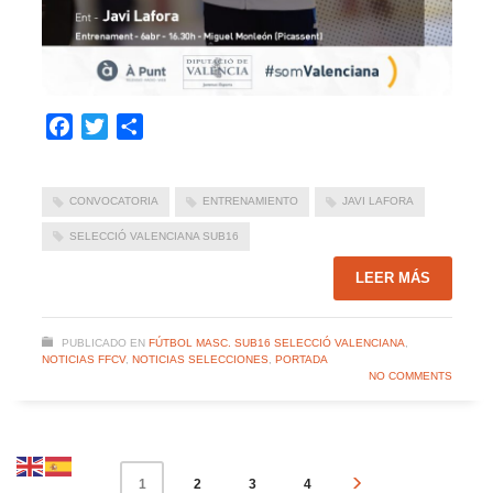
Facebook
Twitter
Compartir
CONVOCATORIA
ENTRENAMIENTO
JAVI LAFORA
SELECCIÓ VALENCIANA SUB16
LEER MÁS
PUBLICADO EN
FÚTBOL MASC. SUB16 SELECCIÓ VALENCIANA
,
NOTICIAS FFCV
,
NOTICIAS SELECCIONES
,
PORTADA
NO COMMENTS
2
3
4
1