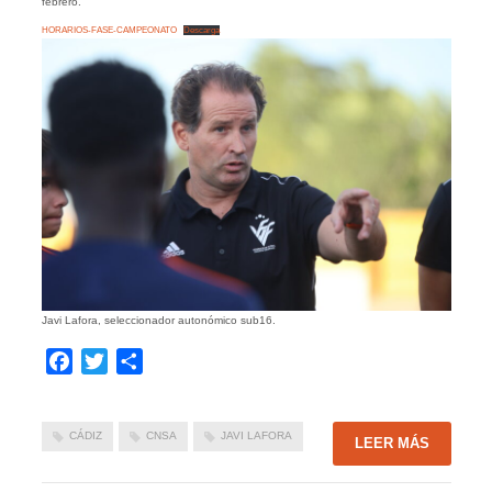
febrero.
HORARIOS-FASE-CAMPEONATO
Descarga
Javi Lafora, seleccionador autonómico sub16.
Facebook
Twitter
Compartir
CÁDIZ
CNSA
JAVI LAFORA
LEER MÁS