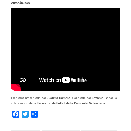
Autonómicas
.
Programa presentado por
Juanma Romero
, elaborado por
Levante TV
con la
colaboración de la
Federació de Futbol de la Comunitat Valenciana
.
Facebook
Twitter
Compartir