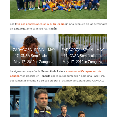
Los f
atídicos penaltis apearon a su
Selecció
un año después en las semifinales
en
Zaragoza
ante la anfitriona
Aragón
.
ZARAGOZA, SPAIN – MAY
ZARAGOZA, SPAIN – MAY
17: CNSA Semifinales on
17: CNSA Semifinales on
May 17, 2019 in Zaragoza,
May 17, 2019 in Zaragoza,
Spain. (Photo by David
Spain. (Photo by David
La siguiente campaña, la
Selecció
de
Lafora
arrasó en el
Campeonato de
Aliaga/Get Ready Images)
Aliaga/Get Ready Images)
España
y se clasificó en
Tenerife
con la mejor puntuación para una Fase Final
que lamentablemente no se celebró por el estallido de la pandemia COVID-19.