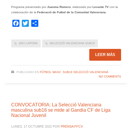
Programa presentado por
Juanma Romero
, elaborado por
Levante TV
con la
colaboración de la
Federació de Futbol de la Comunitat Valenciana
.
Facebook
Twitter
Compartir
JAVI LAFORA
SELECCIÓ VALENCIANA SUB16
LEER MÁS
PUBLICADO EN
FÚTBOL MASC. SUB16 SELECCIÓ VALENCIANA
NO COMMENTS
CONVOCATORIA: La Selecció Valenciana
masculina sub16 se mide al Gandia CF de Liga
Nacional Juvenil
LUNES, 17 OCTUBRE 2022
POR
PRENSA FFCV