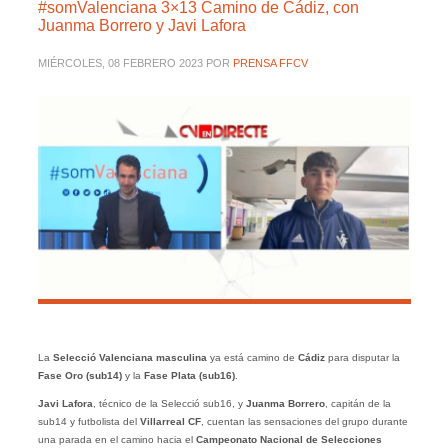
#somValenciana 3×13 Camino de Cádiz, con
Juanma Borrero y Javi Lafora
MIÉRCOLES, 08 FEBRERO 2023
POR
PRENSA FFCV
La
Selecció Valenciana masculina
ya está camino de
Cádiz
para disputar la
Fase Oro (sub14)
y la
Fase Plata (sub16)
.
Javi Lafora
, técnico de la Selecció sub16, y
Juanma Borrero
, capitán de la
sub14 y futbolista del
Villarreal CF
, cuentan las sensaciones del grupo durante
una parada en el camino hacia el
Campeonato Nacional de Selecciones