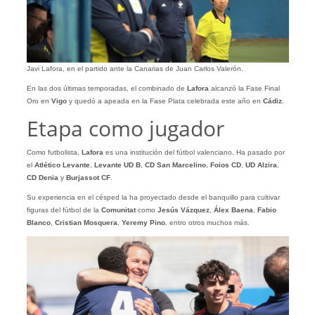
Javi Lafora, en el partido ante la Canarias de Juan Carlos Valerón.
En las dos últimas temporadas, el combinado de
Lafora
alcanzó la Fase Final
Oro en
Vigo
y quedó a apeada en la Fase Plata celebrada este año en
Cádiz
.
Etapa como jugador
Como futbolista,
Lafora
es una institución del fútbol valenciano. Ha pasado por
el
Atlético Levante
,
Levante UD B
,
CD San Marcelino
,
Foios CD
,
UD Alzira
,
CD Denia
y
Burjassot CF
.
Su experiencia en el césped la ha proyectado desde el banquillo para cultivar
figuras del fútbol de la
Comunitat
como
Jesús Vázquez
,
Álex Baena
,
Fabio
Blanco
,
Cristian Mosquera
,
Yeremy Pino
, entro otros muchos más.