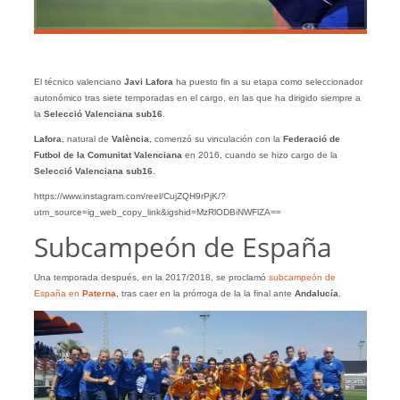
El técnico valenciano
Javi Lafora
ha puesto fin a su etapa como seleccionador
autonómico tras siete temporadas en el cargo, en las que ha dirigido siempre a
la
Selecció Valenciana sub16
.
Lafora
, natural de
València
, comenzó su vinculación con la
Federació de
Futbol de la Comunitat Valenciana
en 2016, cuando se hizo cargo de la
Selecció Valenciana sub16
.
https://www.instagram.com/reel/CujZQH9rPjK/?
utm_source=ig_web_copy_link&igshid=MzRlODBiNWFlZA==
Subcampeón de España
Una temporada después, en la 2017/2018, se proclamó
subcampeón de
España en
Paterna
, tras caer en la prórroga de la la final ante
Andalucía
.