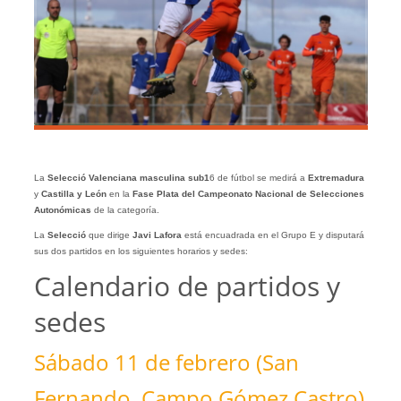
La
Selecció Valenciana masculina sub1
6 de fútbol se medirá a
Extremadura
y
Castilla y León
en la
Fase Plata del Campeonato Nacional de Selecciones
Autonómicas
de la categoría.
La
Selecció
que dirige
Javi Lafora
está encuadrada en el Grupo E y disputará
sus dos partidos en los siguientes horarios y sedes:
Calendario de partidos y
sedes
Sábado 11 de febrero (San
Fernando, Campo Gómez Castro)