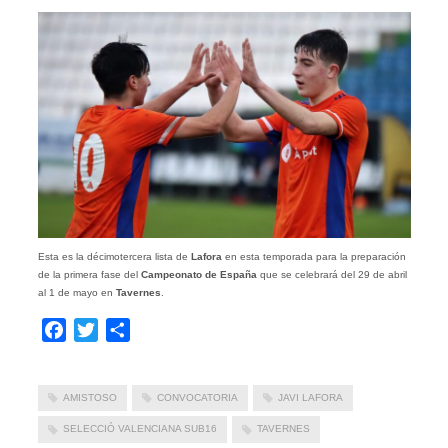
Esta es la décimotercera lista de
Lafora
en esta temporada para la preparación
de la primera fase del
Campeonato de España
que se celebrará del 29 de abril
al 1 de mayo en
Tavernes
.
Facebook
Twitter
Compartir
AMISTOSO
CONVOCATORIA
JAVI LAFORA
SELECCIÓ VALENCIANA SUB16
TAVERNES