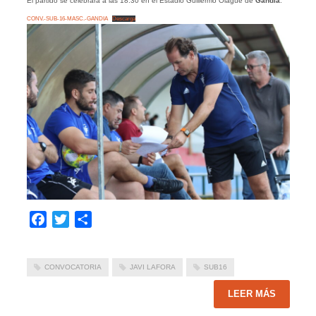
El partido se celebrará a las 18:30 en el Estadio Guillermo Olagüe de
Gandía
.
CONV.-SUB-16-MASC.-GANDIA
Descarga
Facebook
Twitter
Compartir
CONVOCATORIA
JAVI LAFORA
SUB16
LEER MÁS