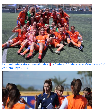
La Santineta está en semifinales
– Selecció Valenciana Valenta sub17
vs Catalunya (2-1)