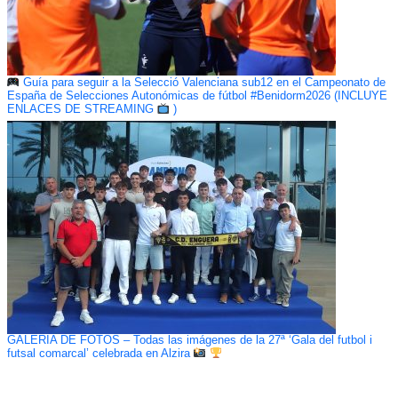
Guía para seguir a la Selecció Valenciana sub12 en el Campeonato de
España de Selecciones Autonómicas de fútbol #Benidorm2026 (INCLUYE
ENLACES DE STREAMING
)
GALERÍA DE FOTOS – Todas las imágenes de la 27ª ‘Gala del futbol i
futsal comarcal’ celebrada en Alzira