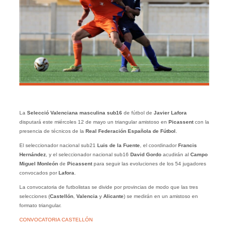
La
Selecció Valenciana masculina sub16
de fútbol de
Javier Lafora
disputará este miércoles 12 de mayo un triangular amistoso en
Picassent
con la
presencia de técnicos de la
Real Federación Española de Fútbol
.
El seleccionador nacional sub21
Luis de la Fuente
, el coordinador
Francis
Hernández
, y el seleccionador nacional sub16
David Gordo
acudirán al
Campo
Miguel Monleón
de
Picassent
para seguir las evoluciones de los 54 jugadores
convocados por
Lafora
.
La convocatoria de futbolistas se divide por provincias de modo que las tres
selecciones (
Castellón
,
Valencia
y
Alicante
) se medirán en un amistoso en
formato triangular.
CONVOCATORIA CASTELLÓN