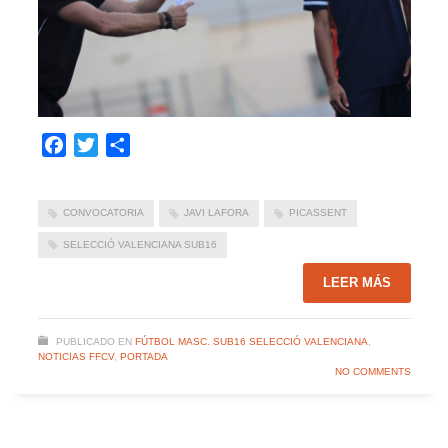
Facebook
Twitter
Compartir
CONVOCATORIA
JAVI LAFORA
PICASSENT
SELECCIÓ VALENCIANA SUB16
LEER MÁS
PUBLICADO EN
FÚTBOL MASC. SUB16 SELECCIÓ VALENCIANA
,
NOTICIAS FFCV
,
PORTADA
NO COMMENTS