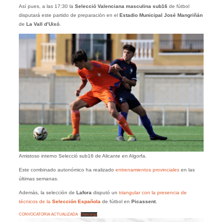
Así pues, a las 17:30 la
Selecció Valenciana masculina sub16
de fútbol
disputará este partido de preparación en el
Estadio Municipal José Mangriñán
de
La Vall d’Uixó
.
Amistoso interno Selecció sub16 de Alicante en Algorfa.
Este combinado autonómico ha realizado
entrenamientos provinciales
en las
últimas semanas.
Además, la selección de
Lafora
disputó un
triangular con la presencia de
técnicos de la
Selección Española
de fútbol en
Picassent
.
CONVOCATORIA ACTUALIZADA
Descarga