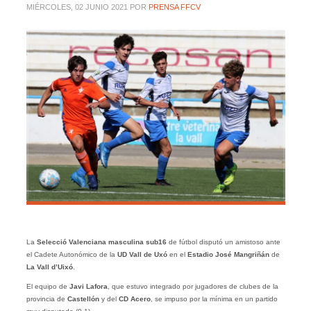
MIÉRCOLES, 02 JUNIO 2021
POR
PRENSA FFCV
La
Selecció Valenciana masculina sub16
de fútbol disputó un amistoso ante
el Cadete Autonómico de la
UD
Vall de Uxó
en el
Estadio José Mangriñán
de
La Vall d’Uixó
.
El equipo de
Javi Lafora
, que estuvo integrado por jugadores de clubes de la
provincia de
Castellón
y del
CD Acero
, se impuso por la mínima en un partido