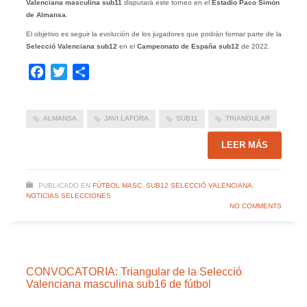
Valenciana masculina sub11
disputará este torneo en el
Estadio Paco Simón
de Almansa
.
El objetivo es seguir la evolución de los jugadores que podrán formar parte de la
Selecció Valenciana sub12
en el
Campeonato de España sub12
de 2022.
Facebook
Twitter
Compartir
ALMANSA
JAVI LAFORA
SUB11
TRIANGULAR
LEER MÁS
PUBLICADO EN
FÚTBOL MASC. SUB12 SELECCIÓ VALENCIANA
,
NOTICIAS SELECCIONES
NO COMMENTS
CONVOCATORIA: Triangular de la Selecció
Valenciana masculina sub16 de fútbol