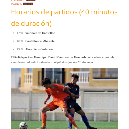
VALENCIA
Descarga
Horarios de partidos (40 minutos
de duración)
17:30
Valencia
vs
Castellón
18:30
Castellón
vs
Alicante
19:30
Alicante
vs
Valencia
El
Polideportivo Municipal David Casinos
de
Moncada
será el escenario de
esta fiesta del fútbol valenciano el próximo jueves 24 de junio.