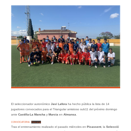
El seleccionador autonómico
Javi Lafora
ha hecho pública la lista de 14
jugadores convocados para el Triangular amistoso sub11 del próximo domingo
ante
Castilla-La Mancha
y
Murcia
en
Almansa
.
CONVOCATORIA
Descarga
Tras el entrenamiento realizado el pasado miércoles en
Picassent
, la
Selecció