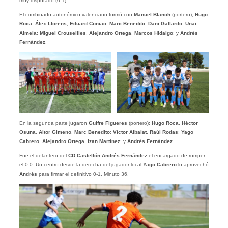
muy disputado (0-1).
El combinado autonómico valenciano formó con
Manuel Blanch
(portero);
Hugo
Roca
,
Álex Llorens
,
Eduard Coniac
,
Marc Benedito
;
Dani Gallardo
,
Unai
Almela
;
Miguel Crouseilles
,
Alejandro Ortega
,
Marcos Hidalgo
; y
Andrés
Fernández
.
En la segunda parte jugaron
Guifre Figueres
(portero);
Hugo Roca
,
Héctor
Osuna
,
Aitor Gimeno
,
Marc Benedito
;
Víctor Albalat
,
Raúl Rodas
;
Yago
Cabrero
,
Alejandro Ortega
,
Izan Martínez
; y
Andrés Fernández
.
Fue el delantero del
CD Castellón Andrés Fernández
el encargado de romper
el 0-0. Un centro desde la derecha del jugador local
Yago Cabrero
lo aprovechó
Andrés
para firmar el definitivo 0-1. Minuto 36.