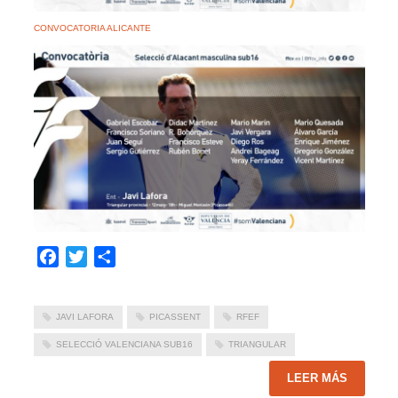
CONVOCATORIA ALICANTE
Facebook
Twitter
Compartir
JAVI LAFORA
PICASSENT
RFEF
SELECCIÓ VALENCIANA SUB16
TRIANGULAR
LEER MÁS