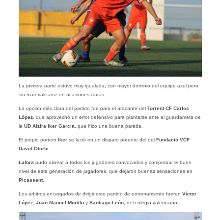
La primera parte estuvo muy igualada, con mayor dominio del equipo azul pero
sin materializarse en ocasiones claras.
La opción más clara del partido fue para el atacante del
Torrent CF Carlos
López
, que aprovechó un error defensivo para plantarse ante el guardameta de
la
UD Alzira Iker García
, que hizo una buena parada.
El propio portero
Iker
se lució en un disparo potente del del
Fundació VCF
David Otorbi
.
Lafora
pudo alinear a todos los jugadores convocados y comprobar el buen
nivel de esta generación de jugadores, que dejaron buenas sensaciones en
Picassent
.
Los árbitros encargados de dirigir este partido de entrenamiento fueron
Víctor
López
,
Juan Manuel Morillo
y
Santiago León
, del colegio valenciano.