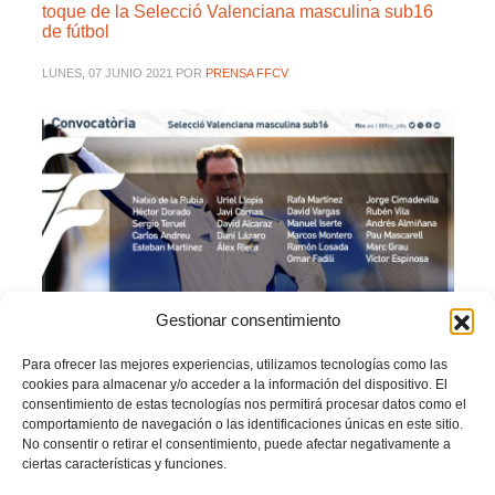
toque de la Selecció Valenciana masculina sub16
de fútbol
LUNES, 07 JUNIO 2021
POR
PRENSA FFCV
Gestionar consentimiento
Para ofrecer las mejores experiencias, utilizamos tecnologías como las
cookies para almacenar y/o acceder a la información del dispositivo. El
consentimiento de estas tecnologías nos permitirá procesar datos como el
La
Selecció Valenciana masculina sub1
6 de fútbol se medirá a en partido
comportamiento de navegación o las identificaciones únicas en este sitio.
amistoso al Juvenil del
Torrent CF
.
No consentir o retirar el consentimiento, puede afectar negativamente a
El seleccionador
Javi Lafora
ha convocado a 20 jugadores de clubes de la
ciertas características y funciones.
provincia de
Valencia
para este encuentro.