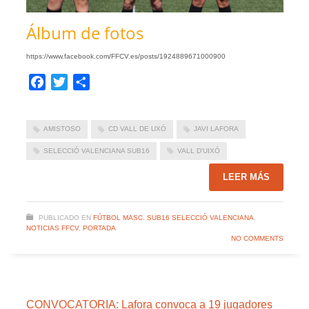
Álbum de fotos
https://www.facebook.com/FFCV.es/posts/1924889671000900
Facebook
Twitter
Compartir
AMISTOSO
CD VALL DE UXÓ
JAVI LAFORA
SELECCIÓ VALENCIANA SUB16
VALL D'UIXÓ
LEER MÁS
PUBLICADO EN
FÚTBOL MASC. SUB16 SELECCIÓ VALENCIANA
,
NOTICIAS FFCV
,
PORTADA
NO COMMENTS
CONVOCATORIA: Lafora convoca a 19 jugadores