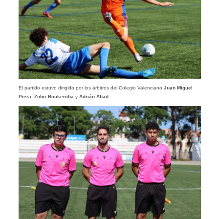
El partido estuvo dirigido por los árbitros del Colegio Valenciano
Juan Miguel
Piera
,
Zohir Boukercha
y
Adrián Abad
.