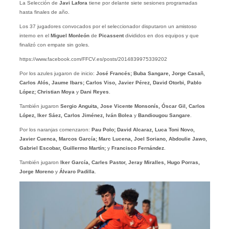
La Selección de
Javi Lafora
tiene por delante siete sesiones programadas
hasta finales de año.
Los 37 jugadores convocados por el seleccionador disputaron un amistoso
interno en el
Miguel
Monleón
de
Picassent
divididos en dos equipos y que
finalizó con empate sin goles.
https://www.facebook.com/FFCV.es/posts/2014839975339202
Por los azules jugaron de inicio:
José Francés; Buba Sangare, Jorge Casañ,
Carlos Alós, Jaume Ibars; Carlos Viso, Javier Pérez, David Otorbi, Pablo
López; Christian Moya
y
Dani Reyes
.
También jugaron
Sergio Anguita, Jose Vicente Monsonís, Óscar Gil, Carlos
López, Iker Sáez, Carlos Jiménez, Iván Bolea
y
Bandiougou Sangare
.
Por los naranjas comenzaron:
Pau Polo; David Alcaraz, Luca Toni Novo,
Javier Cuenca, Marcos García; Marc Lucena, Joel Soriano, Abdoulie Jawo,
Gabriel Escobar, Guillermo Martín;
y
Francisco Fernández
.
También jugaron
Iker García, Carles Pastor, Jeray Miralles, Hugo Porras,
Jorge Moreno
y
Álvaro Padilla
.