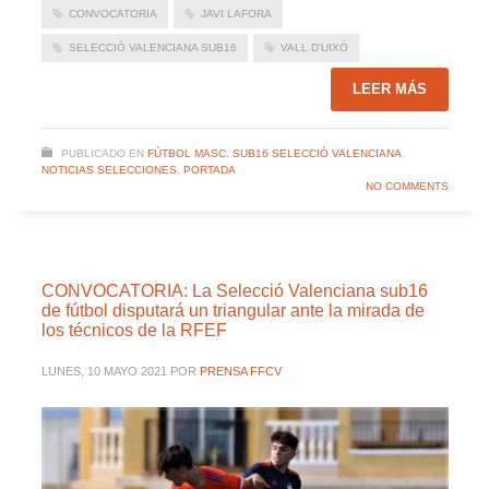
CONVOCATORIA
JAVI LAFORA
SELECCIÓ VALENCIANA SUB16
VALL D'UIXÓ
LEER MÁS
PUBLICADO EN
FÚTBOL MASC. SUB16 SELECCIÓ VALENCIANA
,
NOTICIAS SELECCIONES
,
PORTADA
NO COMMENTS
CONVOCATORIA: La Selecció Valenciana sub16
de fútbol disputará un triangular ante la mirada de
los técnicos de la RFEF
LUNES, 10 MAYO 2021
POR
PRENSA FFCV