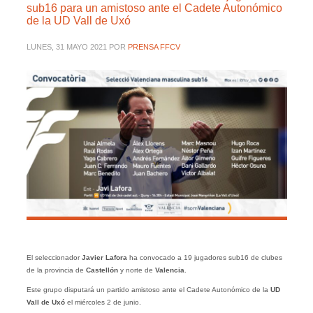
sub16 para un amistoso ante el Cadete Autonómico
de la UD Vall de Uxó
LUNES, 31 MAYO 2021
POR
PRENSA FFCV
El seleccionador
Javier Lafora
ha convocado a 19 jugadores sub16 de clubes
de la provincia de
Castellón
y norte de
Valencia
.
Este grupo disputará un partido amistoso ante el Cadete Autonómico de la
UD
Vall de Uxó
el miércoles 2 de junio.