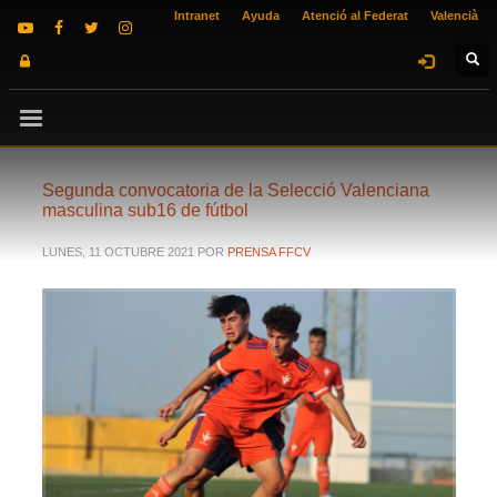
Intranet
Ayuda
Atenció al Federat
Valencià
Segunda convocatoria de la Selecció Valenciana
masculina sub16 de fútbol
LUNES, 11 OCTUBRE 2021
POR
PRENSA FFCV