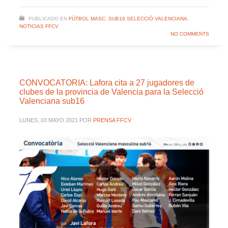
PUBLICADO EN
FÚTBOL MASC. SUB16 SELECCIÓ VALENCIANA
,
NOTICIAS FFCV
NO COMMENTS
CONVOCATORIA: Lafora cita a 27 jugadores de
clubes de la provincia de Valencia para la Selecció
Valenciana sub16
LUNES, 03 MAYO 2021
POR
PRENSA FFCV