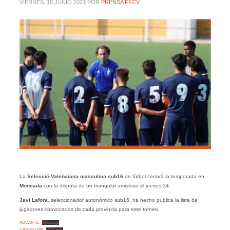
VIERNES, 18 JUNIO 2021
POR
PRENSA FFCV
La
Selecció Valenciana masculina sub16
de fútbol cerrará la temporada en
Moncada
con la disputa de un triangular amistoso el jueves 24.
Javi Lafora
, seleccionador autonómico sub16, ha hecho pública la lista de
jugadores convocados de cada provincia para este torneo.
ALICANTE
Descarga
CASTELLÓN
Descarga