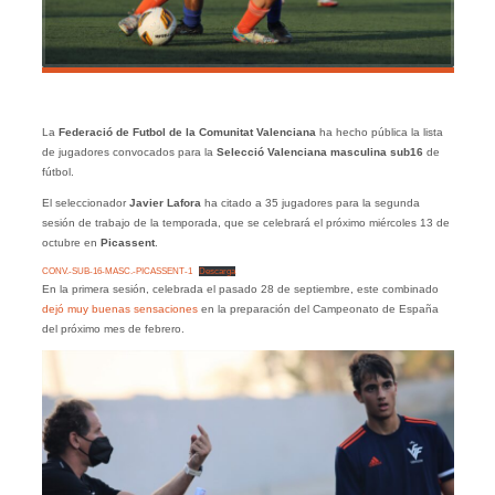
La
Federació de Futbol de la Comunitat Valenciana
ha hecho pública la lista
de jugadores convocados para la
Selecció Valenciana masculina sub16
de
fútbol.
El seleccionador
Javier Lafora
ha citado a 35 jugadores para la segunda
sesión de trabajo de la temporada, que se celebrará el próximo miércoles 13 de
octubre en
Picassent
.
CONV.-SUB-16-MASC.-PICASSENT-1
Descarga
En la primera sesión, celebrada el pasado 28 de septiembre, este combinado
dejó muy buenas sensaciones
en la preparación del Campeonato de España
del próximo mes de febrero.