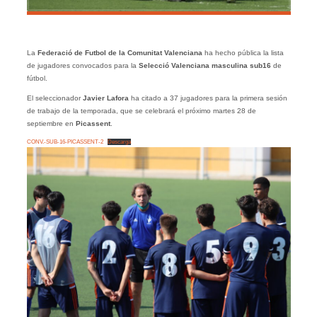
La
Federació de Futbol de la Comunitat Valenciana
ha hecho pública la lista
de jugadores convocados para la
Selecció Valenciana masculina sub16
de
fútbol.
El seleccionador
Javier Lafora
ha citado a 37 jugadores para la primera sesión
de trabajo de la temporada, que se celebrará el próximo martes 28 de
septiembre en
Picassent
.
CONV.-SUB-16-PICASSENT-2
Descarga