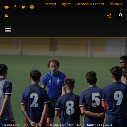
Intranet
Ayuda
Atenció al Federat
Valencià
VIERNES, 18 JUNIO 2021
/
PUBLICADO EN
FÚTBOL MASC. SUB16 SELECCIÓ