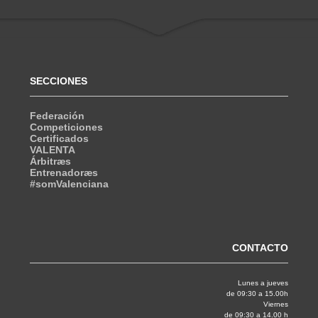
SECCIONES
Federación
Competiciones
Certificados
VALENTA
Árbitræs
Entrenadoræs
#somValenciana
CONTACTO
Lunes a jueves
de 09:30 a 15.00h
Viernes
de 09:30 a 14.00 h