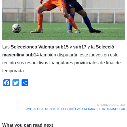
Las
Selecciones Valenta sub15
y
sub17
y la
Selecció
masculina sub1
4 también disputarán este jueves en este
recinto sus respectivos triangulares provinciales de final de
temporada.
Facebook
Twitter
Compartir
ETIQUETADO BAJO:
JAVI LAFORA
,
MONCADA
,
SELECCIÓ VALENCIANA SUB16
,
TRIANGULAR
What you can read next