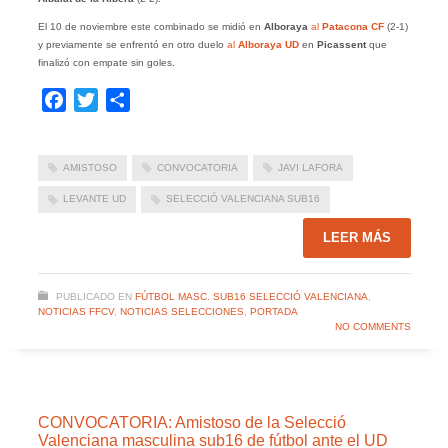
El 10 de noviembre este combinado se midió en
Alboraya
al
Patacona
CF
(2-1)
y previamente se enfrentó en otro duelo
al
Alboraya UD
en
Picassent
que
finalizó con empate sin goles.
Facebook
Twitter
Compartir
AMISTOSO
CONVOCATORIA
JAVI LAFORA
LEVANTE UD
SELECCIÓ VALENCIANA SUB16
LEER MÁS
PUBLICADO EN
FÚTBOL MASC. SUB16 SELECCIÓ VALENCIANA
,
NOTICIAS FFCV
,
NOTICIAS SELECCIONES
,
PORTADA
NO COMMENTS
CONVOCATORIA: Amistoso de la Selecció
Valenciana masculina sub16 de fútbol ante el UD