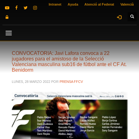
Intranet
Ayuda
Atenció al Federat
Valencià
CONVOCATORIA: Javi Lafora convoca a 22
jugadores para el amistoso de la Selecció
Valenciana masculina sub16 de fútbol ante el CF At.
Benidorm
LUNES, 28 MARZO 2022
POR
PRENSA FFCV