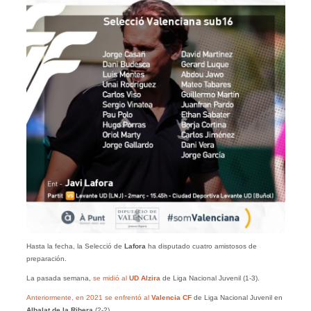
Hasta la fecha, la Selecció de
Lafora
ha disputado cuatro amistosos de
preparación.
La pasada semana,
se midió al
UD Alzira
de Liga Nacional Juvenil (1-3).
Anteriormente, en 2021 se enfrentó al
Valencia CF
de Liga Nacional Juvenil en
Albalat de la Ribera
(2-2).