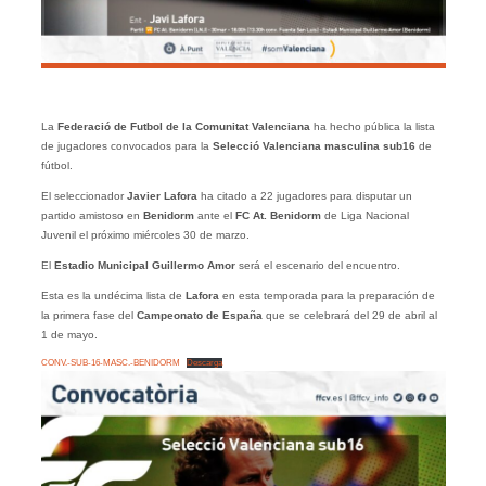
La
Federació de Futbol de la Comunitat Valenciana
ha hecho pública la lista
de jugadores convocados para la
Selecció Valenciana masculina sub16
de
fútbol.
El seleccionador
Javier Lafora
ha citado a 22 jugadores para disputar un
partido amistoso en
Benidorm
ante el
FC At. Benidorm
de Liga Nacional
Juvenil el próximo miércoles 30 de marzo.
El
Estadio Municipal Guillermo Amor
será el escenario del encuentro.
Esta es la undécima lista de
Lafora
en esta temporada para la preparación de
la primera fase del
Campeonato de España
que se celebrará del 29 de abril al
1 de mayo.
CONV.-SUB-16-MASC.-BENIDORM
Descarga