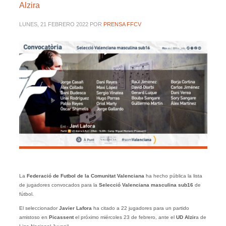
Alzira
LUNES, 21 FEBRERO 2022
POR
PRENSA FFCV
La
Federació de Futbol de la Comunitat Valenciana
ha hecho pública la lista
de jugadores convocados para la
Selecció Valenciana masculina sub16
de
fútbol.
El seleccionador
Javier Lafora
ha citado a 22 jugadores para un partido
amistoso en
Picassent
el próximo miércoles 23 de febrero, ante el
UD Alzir
a de