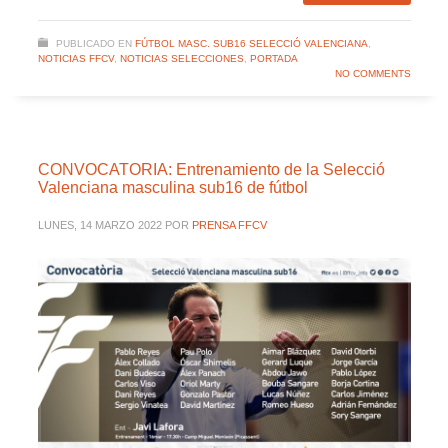
PUBLICADO EN
FÚTBOL MASC. SUB16 SELECCIÓ VALENCIANA
,
NOTICIAS FFCV
,
NOTICIAS SELECCIONES
,
PORTADA
NO COMMENTS
CONVOCATORIA: Entrenamiento de la Selecció
Valenciana masculina sub16 de fútbol
LUNES, 14 MARZO 2022
POR
PRENSA FFCV