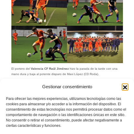
El portero del
Valencia CF Raúl Jiménez
hizo la parada de la tarde con una
mano dura y baja al potente disparo de Maxi López (CD Roda).
Pau Polo
, guardameta del
CD Roda
, sacó también una buena mano para evitar
Gestionar consentimiento
el gol del
groguet
Luis
Montes
al comienzo de la segunda parte.
Una internada de
David Otorbi
, del
Fundación Valencia CF
, no la aprovechó
Para ofrecer las mejores experiencias, utilizamos tecnologías como las
Pablo Reyes
para marcar el primero de la tarde. El disparo de primeras del
cookies para almacenar y/o acceder a la información del dispositivo. El
cadete
groguet
se marchó alto.
consentimiento de estas tecnologías nos permitirá procesar datos como el
comportamiento de navegación o las identificaciones únicas en este sitio.
Sin embargo, un minuto después, el delantero del
Villarreal CF
no perdonó
No consentir o retirar el consentimiento, puede afectar negativamente a
ante
Pau
y marcó de disparo raso el gol que decidió el amistoso para los azules.
ciertas características y funciones.
Ficha técnica: