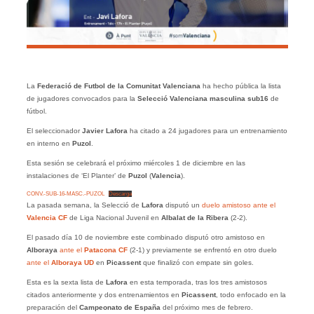
La
Federació de Futbol de la Comunitat Valenciana
ha hecho pública la lista
de jugadores convocados para la
Selecció Valenciana masculina sub16
de
fútbol.
El seleccionador
Javier Lafora
ha citado a 24 jugadores para un entrenamiento
en interno en
Puzol
.
Esta sesión se celebrará el próximo miércoles 1 de diciembre en las
instalaciones de ‘El Planter’ de
Puzol
(
Valencia
).
CONV.-SUB-16-MASC.-PUZOL
Descarga
La pasada semana, la Selecció de
Lafora
disputó un
duelo amistoso ante el
Valencia CF
de Liga Nacional Juvenil en
Albalat de la Ribera
(2-2).
El pasado día 10 de noviembre este combinado disputó otro amistoso en
Alboraya
ante el
Patacona
CF
(2-1) y previamente se enfrentó en otro duelo
ante el
Alboraya UD
en
Picassent
que finalizó con empate sin goles.
Esta es la sexta lista de
Lafora
en esta temporada, tras los tres amistosos
citados anteriormente y dos entrenamientos en
Picassent
, todo enfocado en la
preparación del
Campeonato de España
del próximo mes de febrero.