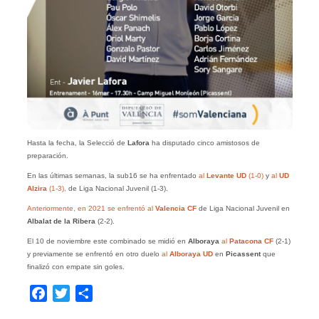
Hasta la fecha, la Selecció de
Lafora
ha disputado cinco amistosos de
preparación.
En las últimas semanas, la sub16 se ha enfrentado
al
Levante
UD
(1-0)
y
al
UD
Alzira
(1-3),
de Liga Nacional Juvenil (1-3).
Anteriormente, en 2021 se enfrentó al
Valencia CF
de Liga Nacional Juvenil en
Albalat de la Ribera
(2-2).
El 10 de noviembre este combinado se midió en
Alboraya
al
Patacona
CF
(2-1)
y previamente se enfrentó en otro duelo
al
Alboraya UD
en
Picassent
que
finalizó con empate sin goles.
Facebook
Twitter
Compartir