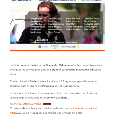
La
Federació de Futbol de la Comunitat Valenciana
ha hecho pública la lista
de jugadores convocados para la
Selecció Valenciana masculina sub16
de
fútbol.
El seleccionador
Javier Lafora
ha citado a 22 jugadores para disputar un
amistoso ante el juvenil del
Patacona CF
, de Liga Nacional.
El partido se celebrará el próximo miércoles 10 de noviembre en el Campo
Municipal de la Patacona de
Alboraya
(
Valencia
).
CONV.-SUB-16-MASC.-ALBORAYA
Descarga
El pasado de octubre este combinado disputó un
partido amistoso ante el
Alboraya UD
en
Picassent
que finalizó con empate sin goles.