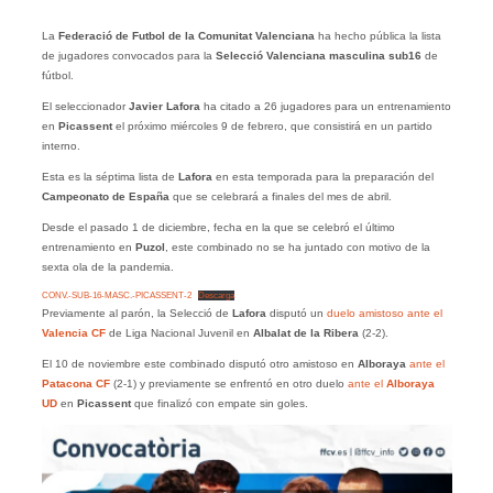
La
Federació de Futbol de la Comunitat Valenciana
ha hecho pública la lista
de jugadores convocados para la
Selecció Valenciana masculina sub16
de
fútbol.
El seleccionador
Javier Lafora
ha citado a 26 jugadores para un entrenamiento
en
Picassent
el próximo miércoles 9 de febrero, que consistirá en un partido
interno.
Esta es la séptima lista de
Lafora
en esta temporada para la preparación del
Campeonato de España
que se celebrará a finales del mes de abril.
Desde el pasado 1 de diciembre, fecha en la que se celebró el último
entrenamiento en
Puzol
, este combinado no se ha juntado con motivo de la
sexta ola de la pandemia.
CONV.-SUB-16-MASC.-PICASSENT-2
Descarga
Previamente al parón, la Selecció de
Lafora
disputó un
duelo amistoso ante el
Valencia CF
de Liga Nacional Juvenil en
Albalat de la Ribera
(2-2).
El 10 de noviembre este combinado disputó otro amistoso en
Alboraya
ante el
Patacona
CF
(2-1) y previamente se enfrentó en otro duelo
ante el
Alboraya
UD
en
Picassent
que finalizó con empate sin goles.