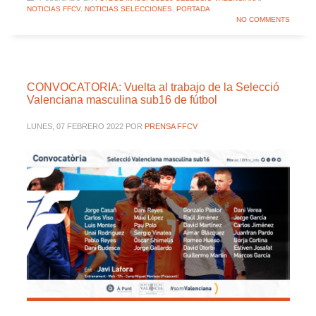
NOTICIAS FFCV
,
NOTICIAS SELECCIONES
,
PORTADA
NO COMMENTS
CONVOCATORIA: Vuelta al trabajo de la Selecció
Valenciana masculina sub16 de fútbol
LUNES, 07 FEBRERO 2022
POR
PRENSA FFCV