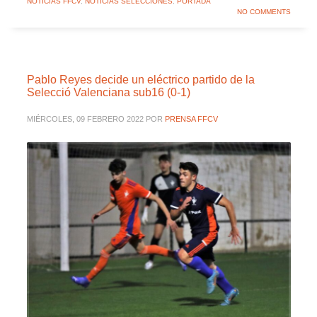
NOTICIAS FFCV
,
NOTICIAS SELECCIONES
,
PORTADA
NO COMMENTS
Pablo Reyes decide un eléctrico partido de la
Selecció Valenciana sub16 (0-1)
MIÉRCOLES, 09 FEBRERO 2022
POR
PRENSA FFCV