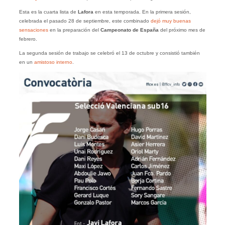
Esta es la cuarta lista de
Lafora
en esta temporada. En la primera sesión,
celebrada el pasado 28 de septiembre, este combinado
dejó muy buenas
sensaciones
en la preparación del
Campeonato de España
del próximo mes de
febrero.
La segunda sesión de trabajo se celebró el 13 de octubre y consistió también
en un
amistoso interno
.