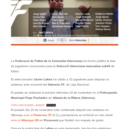
La
Federació de Futbol de la Comunitat Valenciana
ha hecho pública la lista
de jugadores convocados para la
Selecció Valenciana masculina sub16
de
fútbol.
El seleccionador
Javier Lafora
ha citado a 22 jugadores para disputar un
amistoso ante el juvenil del
Valencia CF
, de Liga Nacional.
El partido se celebrará el próximo miércoles 24 de noviembre en el
Poliesportiu
Municipal Pepe Puchades
de
Albalat de la Ribera
(
Valencia
).
CONV.-SUB-16-MASC.-ALBALAT
Descarga
El pasado día 10 de noviembre este combinado disputó otro amistoso en
Alboraya
ante el
Patacona
CF
(2-1) y previamente se enfrentó en otro duelo
ante el
Alboraya UD
en
Picassent
que finalizó con empate sin goles.
Esta es la quinta lista de
Lafora
en esta temporada, tras los dos amistosos