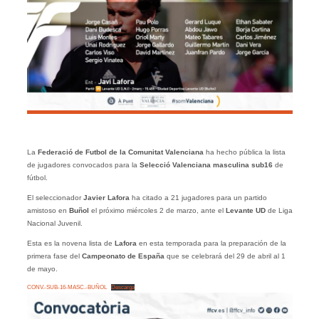
La
Federació de Futbol de la Comunitat Valenciana
ha hecho pública la lista
de jugadores convocados para la
Selecció Valenciana masculina sub16
de
fútbol.
El seleccionador
Javier Lafora
ha citado a 21 jugadores para un partido
amistoso en
Buñol
el próximo miércoles 2 de marzo, ante el
Levante UD
de Liga
Nacional Juvenil.
Esta es la novena lista de
Lafora
en esta temporada para la preparación de la
primera fase del
Campeonato de España
que se celebrará del 29 de abril al 1
de mayo.
CONV.-SUB-16-MASC.-BUÑOL
Descarga