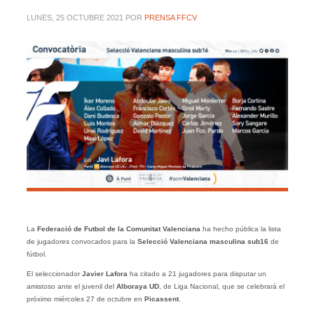
LUNES, 25 OCTUBRE 2021
POR
PRENSA FFCV
La
Federació de Futbol de la Comunitat Valenciana
ha hecho pública la lista
de jugadores convocados para la
Selecció Valenciana masculina sub16
de
fútbol.
El seleccionador
Javier Lafora
ha citado a 21 jugadores para disputar un
amistoso ante el juvenil del
Alboraya UD
, de Liga Nacional, que se celebrará el
próximo miércoles 27 de octubre en
Picassent
.