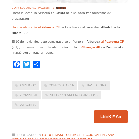
CONV.-SUB-16-MASC.-PICASSENT-3
Descarga
Hasta la fecha, la Selecció de
Lafora
ha disputado tres amistosos de
preparación.
Uno de ellos ante el
Valencia CF
de Liga Nacional Juvenil en
Albalat de la
Ribera
(2-2).
El 10 de noviembre este combinado se enfrentó en
Alboraya
al
Patacona
CF
(2-1) y previamente se enfrentó en otro duelo
al
Alboraya UD
en
Picassent
que
finalizó con empate sin goles.
Facebook
Twitter
Compartir
AMISTOSO
CONVOCATORIA
JAVI LAFORA
PICASSENT
SELECCIÓ VALENCIANA SUB16
UD ALZIRA
LEER MÁS
PUBLICADO EN
FÚTBOL MASC. SUB16 SELECCIÓ VALENCIANA
,