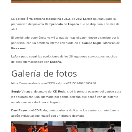
La
Selecció Valenciana masculina sub16
de
Javi Lafora
ha reanudado la
preparación del próximo
Campeonato de España
que se disputará a finales de
abril.
El combinado autonómico volvió al trabajo, tras el parón desde diciembre por la
pandemia, con un amistoso interno celebrado en el
Campo Miguel Monleón
de
Picassent
.
Lafora
pudo seguir las evoluciones de los 26 jugadores convocados, muchos
de ellos internacionales con
España
.
Galería de fotos
https://www.facebook.com/FFCV.es/posts/2115574685265730
Sergio Vinatea
, delantero del
CD Roda
, creó la primera ocasión del partido para
los naranjas con una internada por banda derecha que acabó con un potente
remate que se estrelló en el larguero.
Dani Reyes,
del
CD Roda,
protagonizó la réplica de los azules, con otra buena
acción individual que finalizó con un disparo desviado.