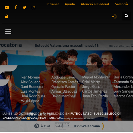
Intranet
Ayuda
Atenció al Federat
Valencià
LUNES, 25 OCTUBRE 2021
/
PUBLICADO EN
FÚTBOL MASC. SUB16 SELECCIÓ
VALENCIANA
,
NOTICIAS FFCV
,
PORTADA