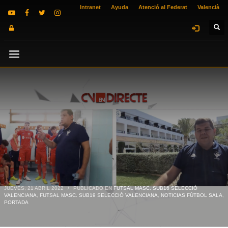
Intranet
Ayuda
Atenció al Federat
Valencià
JUEVES, 21 ABRIL 2022
/
PUBLICADO EN
FUTSAL MASC. SUB16 SELECCIÓ
VALENCIANA
,
FUTSAL MASC. SUB19 SELECCIÓ VALENCIANA
,
NOTICIAS FÚTBOL SALA
,
PORTADA