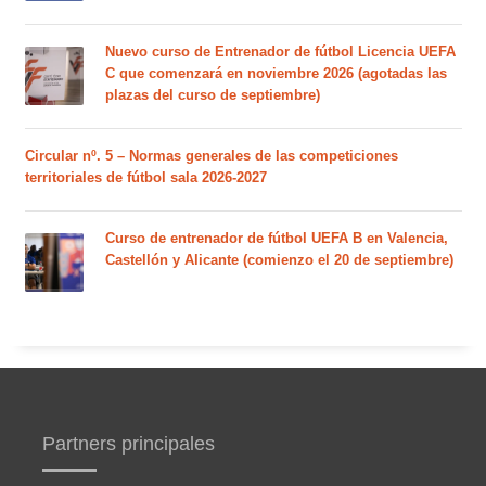
Nuevo curso de Entrenador de fútbol Licencia UEFA
C que comenzará en noviembre 2026 (agotadas las
plazas del curso de septiembre)
Circular nº. 5 – Normas generales de las competiciones
territoriales de fútbol sala 2026-2027
Curso de entrenador de fútbol UEFA B en Valencia,
Castellón y Alicante (comienzo el 20 de septiembre)
Partners principales