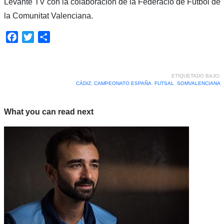
Levante TV con la colaboración de la Federació de Futbol de
la Comunitat Valenciana.
Facebook
Twitter
Compartir
ETIQUETADO BAJO:
CÁDIZ
,
CAMPEONATO ESPAÑA
,
FUTSAL
,
SOMVALENCIANA
What you can read next