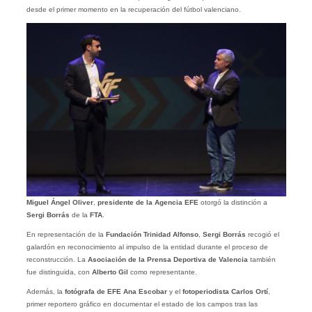
desde el primer momento en la recuperación del fútbol valenciano.
Miguel Ángel Oliver
,
presidente de la Agencia EFE
otorgó la distinción a
Sergi Borrás
de la
FTA
.
En representación de la
Fundación Trinidad Alfonso
,
Sergi Borrás
recogió el
galardón en reconocimiento al impulso de la entidad durante el proceso de
reconstrucción. La
Asociación de la Prensa Deportiva de Valencia
también
fue distinguida, con
Alberto Gil
como representante.
Además, la
fotógrafa de EFE Ana Escobar
y el
fotoperiodista Carlos Ortí
,
primer reportero gráfico en documentar el estado de los campos tras las