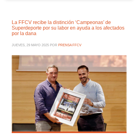
La FFCV recibe la distinción ‘Campeonas’ de
Superdeporte por su labor en ayuda a los afectados
por la dana
JUEVES, 29 MAYO 2025
POR
PRENSA FFCV