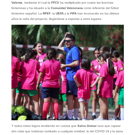
Valenta
, mediante el cual la
FFCV
ha multiplicado por cuatro las licencias
femeninas y ha situado a la
Comunitat Valenciana
como referente del fútbol
femenino español. La
RFEF
, la
UEFA
y la
FIFA
han reconocido en los últimos
años la valía del proyecto, llegándose a exportar a otros lugares.
Y todos estos logros tendiendo en cuenta que
Salva Gomar
tuvo que capear
dos crisis que hubieran tumbado a cualquier entidad: la del COVID 19 y la dana