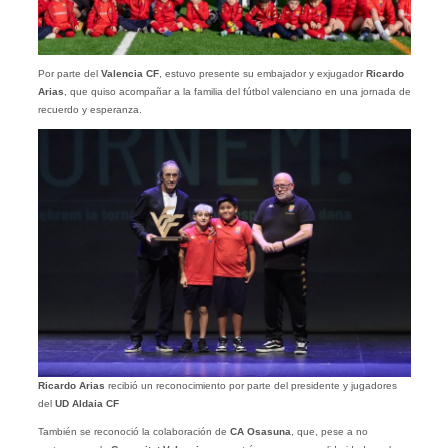
Por parte del
Valencia CF
, estuvo presente su embajador y exjugador
Ricardo
Arias
, que quiso acompañar a la familia del fútbol valenciano en una jornada de
recuerdo y esperanza.
Ricardo Arias
recibió un reconocimiento por parte del presidente y jugadores
del
UD Aldaia CF
También se reconoció la colaboración de
CA Osasuna
, que, pese a no