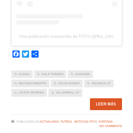
Una publicación compartida de FFCV (@ffcv_info)
Facebook
Twitter
Compartir
ALDAIA
GALA TORNEM
OSASUNA
RECONOCIMIENTO
SALVA GOMAR
VALENCIA CF
VICENT MORENO
VILLARREAL CF
LEER MÁS
PUBLICADO EN
ACTUALIDAD
,
FUTBOL
,
NOTICIAS FFCV
,
PORTADA
NO COMMENTS