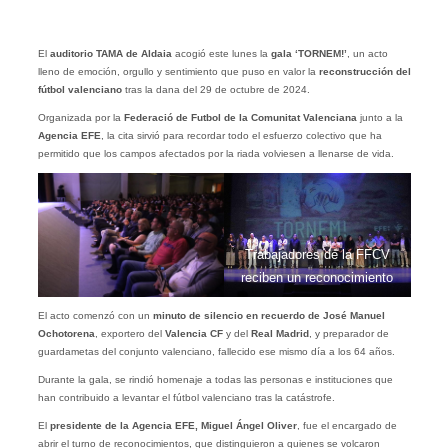
El
auditorio TAMA de Aldaia
acogió este lunes la
gala ‘TORNEM!’
, un acto
lleno de emoción, orgullo y sentimiento que puso en valor la
reconstrucción del
fútbol valenciano
tras la dana del 29 de octubre de 2024.
Organizada por la
Federació de Futbol de la Comunitat Valenciana
junto a la
Agencia EFE
, la cita sirvió para recordar todo el esfuerzo colectivo que ha
permitido que los campos afectados por la riada volviesen a llenarse de vida.
Trabajadores de la FFCV
reciben un reconocimiento
El acto comenzó con un
minuto de silencio en recuerdo de José Manuel
Ochotorena
, exportero del
Valencia CF
y del
Real Madrid
, y preparador de
guardametas del conjunto valenciano, fallecido ese mismo día a los 64 años.
Durante la gala, se rindió homenaje a todas las personas e instituciones que
han contribuido a levantar el fútbol valenciano tras la catástrofe.
El
presidente de la Agencia EFE, Miguel Ángel Oliver
, fue el encargado de
abrir el turno de reconocimientos, que distinguieron a quienes se volcaron