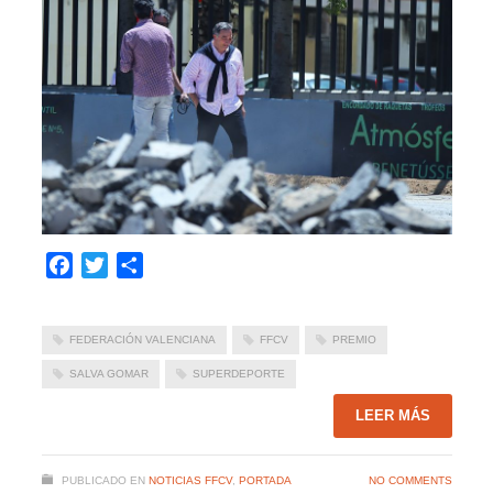
Facebook
Twitter
Compartir
FEDERACIÓN VALENCIANA
FFCV
PREMIO
SALVA GOMAR
SUPERDEPORTE
LEER MÁS
PUBLICADO EN
NOTICIAS FFCV
,
PORTADA
NO COMMENTS