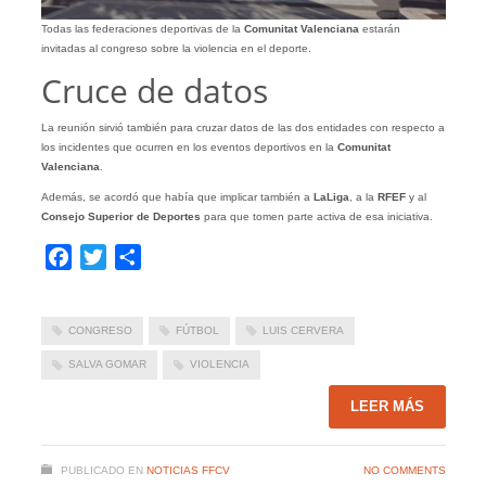
Todas las federaciones deportivas de la
Comunitat Valenciana
estarán
invitadas al congreso sobre la violencia en el deporte.
Cruce de datos
La reunión sirvió también para cruzar datos de las dos entidades con respecto a
los incidentes que ocurren en los eventos deportivos en la
Comunitat
Valenciana
.
Además, se acordó que había que implicar también a
LaLiga
, a la
RFEF
y al
Consejo Superior de Deportes
para que tomen parte activa de esa iniciativa.
Facebook
Twitter
Compartir
CONGRESO
FÚTBOL
LUIS CERVERA
SALVA GOMAR
VIOLENCIA
LEER MÁS
PUBLICADO EN
NOTICIAS FFCV
NO COMMENTS