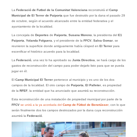
La
Federació de Futbol de la Comunitat Valenciana
reconstruirá el
Camp
Municipal de El Terrer de Paiporta
que fue destruido por la dana el pasado 29
de octubre, según el acuerdo alcanzado entre la entidad federativa y el
ayuntamiento de la localidad.
La concejala de
Deportes
de
Paiporta
,
Susana Moreno
, la presidenta del
E1
Paiporta
,
Yolanda Folguera
, y el presidente de la
FFCV
,
Salva Gomar
, se
reunieron la superficie donde antiguamente había césped en
El Terrer
para
escenificar el histórico acuerdo para la localidad.
La
Federació
, una vez lo ha aprobado su
Junta Directiva
, se hará cargo de los
gastos de reconstrucción del campo para poder dejarlo listo para que se pueda
jugar en él.
El
Camp Municipal El Terrer
pertenece al municipio y es uno de los dos
campos de la localidad. El otro campo de
Paiporta
,
El Palleter
, es propiedad
de la
RFEF
, la entidad que ha anunciado que asumirá su reconstrucción.
Esta reconstrucción de una instalación de propiedad municipal por parte de la
FFCV
se unirá a la ya acordada del
Camp de Fútbol de Benetússer
, con lo que
serán finalmente dos los campos destrozados por la dana cuya reconstrucción
asumirá la
Federació
.