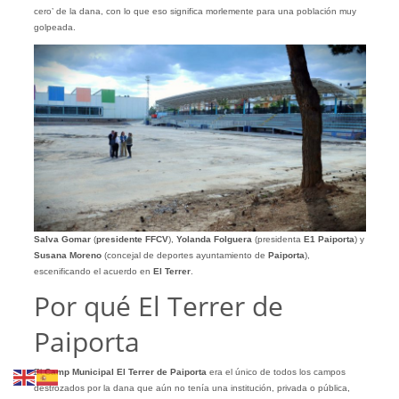
cero’ de la dana, con lo que eso significa morlemente para una población muy
golpeada.
Salva Gomar
(
presidente FFCV
),
Yolanda Folguera
(presidenta
E1 Paiporta
) y
Susana Moreno
(concejal de deportes ayuntamiento de
Paiporta
),
escenificando el acuerdo en
El Terrer
.
Por qué El Terrer de
Paiporta
El
Camp Municipal El Terrer de Paiporta
era el único de todos los campos
destrozados por la dana que aún no tenía una institución, privada o pública,