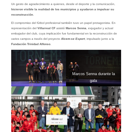
Un gesto de agradecimiento a quienes, desde el deporte y la comunicación,
hicieron visible la realidad de los municipios y ayudaron a impulsar su
reconstrucción
.
El compromiso del fútbol profesional también tuvo un papel protagonista. En
representación del
Villarreal CF
asistió
Marcos Senna
, exjugador y actual
embajador del club, cuya implicación fue fundamental en la reconstrucción de
varios campos a través del proyecto
Alcem-se Esport
, impulsado junto a la
Fundación Trinidad Alfonso
.
Marcos Senna durante la
gala