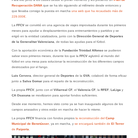
Recuperación DANA
que se ha ido siguiendo al milímetro desde entonces y
que llevaba consigo la puesta en marcha
una web que ha recaudado más de
229.000€.
La
FFCV
se convirtió en una agencia de viajes improvisada durante los primeros
meses para ayudar a desplazamientos para entrenamientos y partidos y se
erigió en la entidad catalizadora, junto con la
Dirección General de Deportes
de la Generalitat Valenciana
, de todas las ayudas para el fútbol.
Con la aportación económica de la
Fundación Trinidad Alfonso
se pudieron
salvar esos primeros meses, durante los que la
FFCV
aglutinó al mundo del
fútbol en una mesa para solucionar la reconstrucción de los diferentes campos
destrozados por el fango.
Luis Cervera
, director general de
Deportes
de la
GVA
, colaboró de forma eficaz
junto a
Salva Gomar
para el reparto de la reconstrucción.
La propia
FFCV
, junto con el
Villarreal CF
, el
Valencia CF
, la
RFEF
,
LaLiga
y
CA Osasuna
se movilizaron para aportar fondos suficientes.
Desde ese momento, hemos visto como ya se han inaugurado algunos de los
campos arrasados y otros están en marcha de hacer lo mismo.
La propia
FFCV
financia con fondos propios
la reconstrucción del
Camp
Municipal de Benetússer
, ya en marcha, y
se encargará también de
El Terrer
de
Paiporta
.