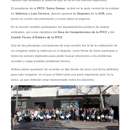
manera más detallada la violencia que se da en los eventos deportivos.
El presidente de la
FFCV
,
Salva Gomar
, recibió en la sede central de la entidad
en
València
a
Luis Cervera
, director general de
Deportes
de la
GVA
, para
poner en común documentación y cruzar datos al respecto.
En la reunión también participaron los departamentos jurídicos de ambas
entidades, así como miembros del
Área de Competiciones de la FFCV
y del
Comité Tècnic d’Àrbitres de la FFCV.
Una de las principales conclusiones de esta reunión fue la de la celebración de
un congreso sobre la violencia en el deporte, como forma de hacer partícipes a
todos los actores implicados para poder buscar soluciones a los problemas
actuales y atajar posibles problemas futuros.
Ambas partes quedaron de acuerdo en fijar dentro de poco una fecha definitiva
para este congreso, en el que el fútbol será una parte importante pero no la
única, ya que deberán estar representado todos los deportes.