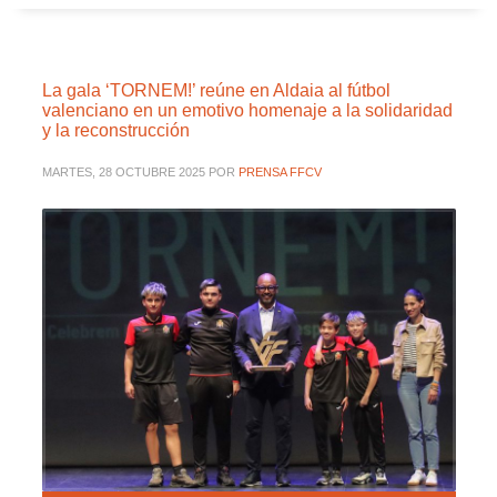
La gala ‘TORNEM!’ reúne en Aldaia al fútbol
valenciano en un emotivo homenaje a la solidaridad
y la reconstrucción
MARTES, 28 OCTUBRE 2025
POR
PRENSA FFCV