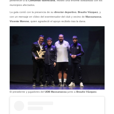
pertenecer a la
Comunitat Valenciana
, mostró una enorme solidaridad con los
municipios afectados.
La gala contó con la presencia de su
director deportivo
,
Braulio Vázquez
, y
con un mensaje en vídeo del exentrenador del club y vecino de
Massanassa
,
Vicente Moreno
, quien agradeció el apoyo recibido tras la dana.
El presidente y jugadores del
UDB Massanassa
junto a
Braulio Vázquez
.