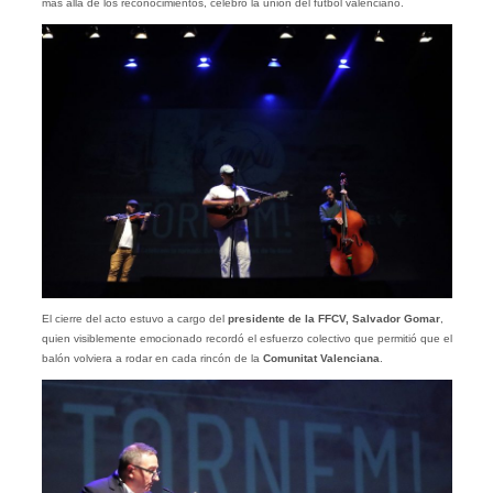
más allá de los reconocimientos, celebró la unión del fútbol valenciano.
El cierre del acto estuvo a cargo del
presidente de la FFCV, Salvador Gomar
,
quien visiblemente emocionado recordó el esfuerzo colectivo que permitió que el
balón volviera a rodar en cada rincón de la
Comunitat Valenciana
.