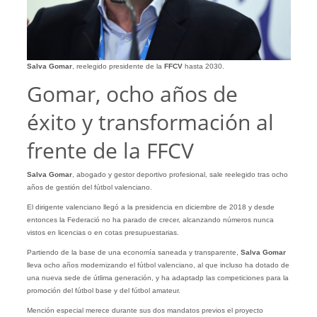
Salva Gomar
, reelegido presidente de la
FFCV
hasta 2030.
Gomar, ocho años de
éxito y transformación al
frente de la FFCV
Salva Gomar
, abogado y gestor deportivo profesional, sale reelegido tras ocho
años de gestión del fútbol valenciano.
El dirigente valenciano llegó a la presidencia en diciembre de 2018 y desde
entonces la Federació no ha parado de crecer, alcanzando números nunca
vistos en licencias o en cotas presupuestarias.
Partiendo de la base de una economía saneada y transparente,
Salva Gomar
lleva ocho años modernizando el fútbol valenciano, al que incluso ha dotado de
una nueva sede de útlima generación, y ha adaptadp las competiciones para la
promoción del fútbol base y del fútbol amateur.
Mención especial merece durante sus dos mandatos previos el proyecto