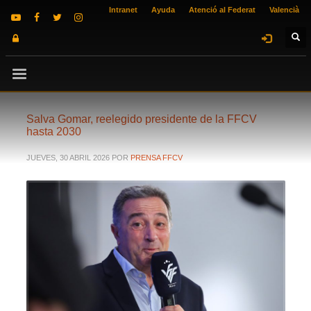
Intranet
Ayuda
Atenció al Federat
Valencià
Salva Gomar, reelegido presidente de la FFCV
hasta 2030
JUEVES, 30 ABRIL 2026
POR
PRENSA FFCV