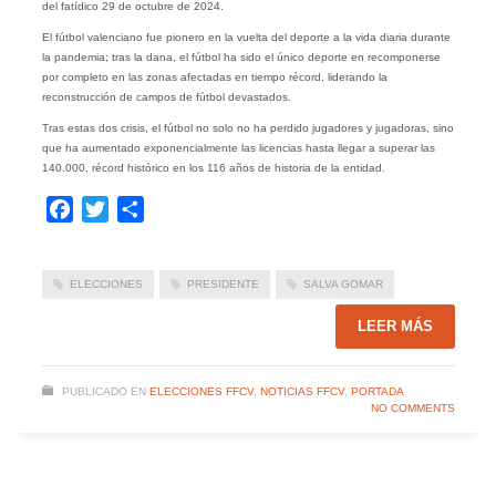
del fatídico 29 de octubre de 2024.
El fútbol valenciano fue pionero en la vuelta del deporte a la vida diaria durante
la pandemia; tras la dana, el fútbol ha sido el único deporte en recomponerse
por completo en las zonas afectadas en tiempo récord, liderando la
reconstrucción de campos de fútbol devastados.
Tras estas dos crisis, el fútbol no solo no ha perdido jugadores y jugadoras, sino
que ha aumentado exponencialmente las licencias hasta llegar a superar las
140.000, récord histórico en los 116 años de historia de la entidad.
Facebook
Twitter
Compartir
ELECCIONES
PRESIDENTE
SALVA GOMAR
LEER MÁS
PUBLICADO EN
ELECCIONES FFCV
,
NOTICIAS FFCV
,
PORTADA
NO COMMENTS