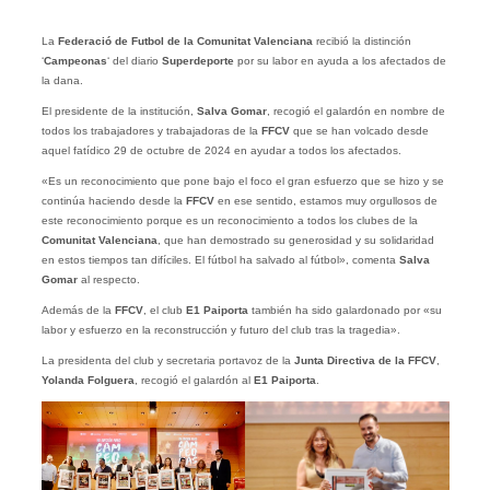
La
Federació de Futbol de la Comunitat Valenciana
recibió la distinción
‘
Campeonas
‘ del diario
Superdeporte
por su labor en ayuda a los afectados de
la dana.
El presidente de la institución,
Salva Gomar
, recogió el galardón en nombre de
todos los trabajadores y trabajadoras de la
FFCV
que se han volcado desde
aquel fatídico 29 de octubre de 2024 en ayudar a todos los afectados.
«Es un reconocimiento que pone bajo el foco el gran esfuerzo que se hizo y se
continúa haciendo desde la
FFCV
en ese sentido, estamos muy orgullosos de
este reconocimiento porque es un reconocimiento a todos los clubes de la
Comunitat Valenciana
, que han demostrado su generosidad y su solidaridad
en estos tiempos tan difíciles. El fútbol ha salvado al fútbol», comenta
Salva
Gomar
al respecto.
Además de la
FFCV
, el club
E1 Paiporta
también ha sido galardonado por «su
labor y esfuerzo en la reconstrucción y futuro del club tras la tragedia».
La presidenta del club y secretaria portavoz de la
Junta Directiva de la FFCV
,
Yolanda Folguera
, recogió el galardón al
E1 Paiporta
.