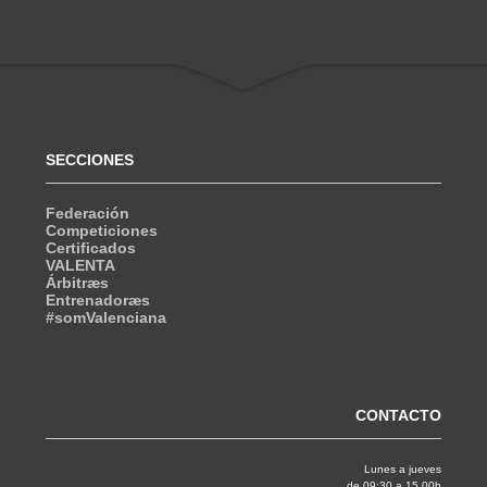
SECCIONES
Federación
Competiciones
Certificados
VALENTA
Árbitræs
Entrenadoræs
#somValenciana
CONTACTO
Lunes a jueves
de 09:30 a 15.00h