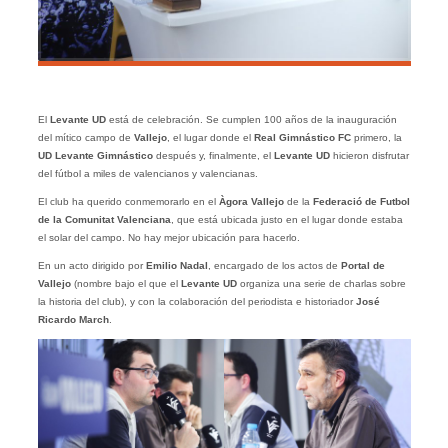
El
Levante UD
está de celebración. Se cumplen 100 años de la inauguración
del mítico campo de
Vallejo
, el lugar donde el
Real Gimnástico FC
primero, la
UD Levante Gimnástico
después y, finalmente, el
Levante UD
hicieron disfrutar
del fútbol a miles de valencianos y valencianas.
El club ha querido conmemorarlo en el
Àgora Vallejo
de la
Federació de Futbol
de la Comunitat Valenciana
, que está ubicada justo en el lugar donde estaba
el solar del campo. No hay mejor ubicación para hacerlo.
En un acto dirigido por
Emilio Nadal
, encargado de los actos de
Portal de
Vallejo
(nombre bajo el que el
Levante UD
organiza una serie de charlas sobre
la historia del club), y con la colaboración del periodista e historiador
José
Ricardo March
.