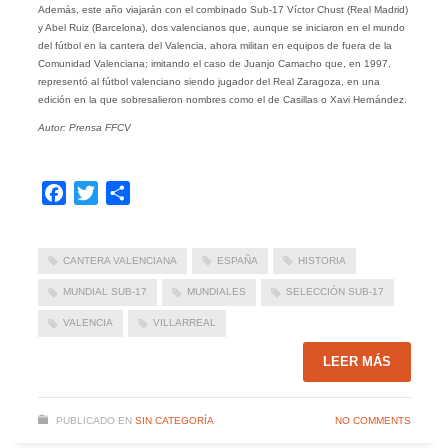
Además, este año viajarán con el combinado Sub-17 Víctor Chust (Real Madrid)
y Abel Ruiz (Barcelona), dos valencianos que, aunque se iniciaron en el mundo
del fútbol en la cantera del Valencia, ahora militan en equipos de fuera de la
Comunidad Valenciana; imitando el caso de Juanjo Camacho que, en 1997,
representó al fútbol valenciano siendo jugador del Real Zaragoza, en una
edición en la que sobresalieron nombres como el de Casillas o Xavi Hernández.
Autor: Prensa FFCV
Facebook
Twitter
Compartir
CANTERA VALENCIANA
ESPAÑA
HISTORIA
MUNDIAL SUB-17
MUNDIALES
SELECCIÓN SUB-17
VALENCIA
VILLARREAL
LEER MÁS
PUBLICADO EN
SIN CATEGORÍA
NO COMMENTS