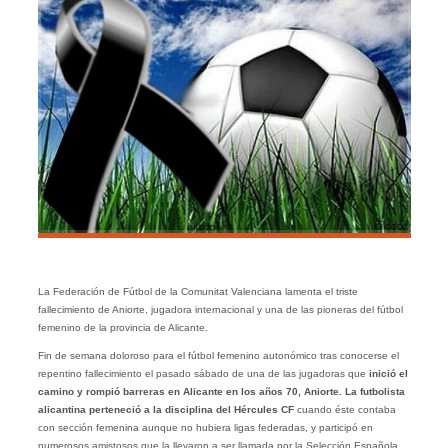
La Federación de Fútbol de la Comunitat Valenciana lamenta el triste
fallecimiento de Aniorte, jugadora internacional y una de las pioneras del fútbol
femenino de la provincia de Alicante.
Fin de semana doloroso para el fútbol femenino autonómico tras conocerse el
repentino fallecimiento el pasado sábado de una de las jugadoras que
inició el
camino y rompió barreras en Alicante en los años 70, Aniorte.
La futbolista
alicantina perteneció a la disciplina del Hércules CF
cuando éste contaba
con sección femenina aunque no hubiera ligas federadas, y participó en
numerosos amistosos que la llevaron a ser llamada por la Selección Española,