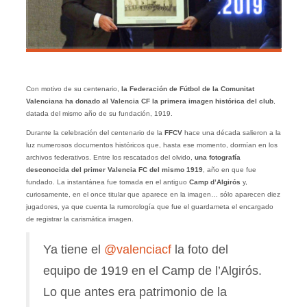
Con motivo de su centenario,
la Federación de Fútbol de la Comunitat
Valenciana ha donado al Valencia CF la primera imagen histórica del club
,
datada del mismo año de su fundación, 1919.
Durante la celebración del centenario de la
FFCV
hace una década salieron a la
luz numerosos documentos históricos que, hasta ese momento, dormían en los
archivos federativos. Entre los rescatados del olvido,
una fotografía
desconocida del primer Valencia FC del mismo 1919
, año en que fue
fundado. La instantánea fue tomada en el antiguo
Camp d’Algirós
y,
curiosamente, en el once titular que aparece en la imagen… sólo aparecen diez
jugadores, ya que cuenta la rumorología que fue el guardameta el encargado
de registrar la carismática imagen.
Ya tiene el
@valenciacf
la foto del
equipo de 1919 en el Camp de l’Algirós.
Lo que antes era patrimonio de la