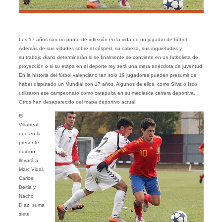
Los 17 años son un punto de inflexión en la vida de un jugador de fútbol.
Además de sus virtudes sobre el césped, su cabeza, sus inquietudes y
su trabajo diario determinarán si se finalmente se convierte en un futbolista de
proyección o si su etapa en el deporte rey será una mera anécdota de juventud.
En la historia del fútbol valenciano tan solo 19 jugadores pueden presumir de
haber disputado un Mundial con 17 años. Algunos de ellos, como Silva o Isco,
utilizaron ese campeonato como catapulta en su mediática carrera deportiva.
Otros han desaparecido del mapa deportivo actual.
El
Villarreal,
que en la
presente
edición
llevará a
Marc Vidal,
Carlos
Beitia y
Nacho
Díaz, suma
siete