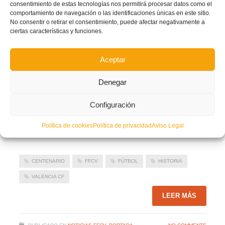
consentimiento de estas tecnologías nos permitirá procesar datos como el
comportamiento de navegación o las identificaciones únicas en este sitio.
No consentir o retirar el consentimiento, puede afectar negativamente a
ciertas características y funciones.
Aceptar
Denegar
Configuración
Copia de la foto que la FFCV entregó al Valencia C F
Política de cookies
Política de privacidad
Aviso Legal
Facebook
Twitter
Compartir
CENTENARIO
FFCV
FÚTBOL
HISTORIA
VALENCIA CF
LEER MÁS