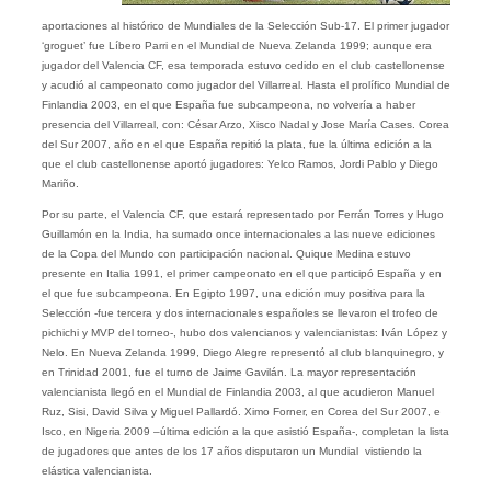
aportaciones al histórico de Mundiales de la Selección Sub-17. El primer jugador
‘groguet’ fue Líbero Parri en el Mundial de Nueva Zelanda 1999; aunque era
jugador del Valencia CF, esa temporada estuvo cedido en el club castellonense
y acudió al campeonato como jugador del Villarreal. Hasta el prolífico Mundial de
Finlandia 2003, en el que España fue subcampeona, no volvería a haber
presencia del Villarreal, con: César Arzo, Xisco Nadal y Jose María Cases. Corea
del Sur 2007, año en el que España repitió la plata, fue la última edición a la
que el club castellonense aportó jugadores: Yelco Ramos, Jordi Pablo y Diego
Mariño.
Por su parte, el Valencia CF, que estará representado por Ferrán Torres y Hugo
Guillamón en la India, ha sumado once internacionales a las nueve ediciones
de la Copa del Mundo con participación nacional. Quique Medina estuvo
presente en Italia 1991, el primer campeonato en el que participó España y en
el que fue subcampeona. En Egipto 1997, una edición muy positiva para la
Selección -fue tercera y dos internacionales españoles se llevaron el trofeo de
pichichi y MVP del torneo-, hubo dos valencianos y valencianistas: Iván López y
Nelo. En Nueva Zelanda 1999, Diego Alegre representó al club blanquinegro, y
en Trinidad 2001, fue el turno de Jaime Gavilán. La mayor representación
valencianista llegó en el Mundial de Finlandia 2003, al que acudieron Manuel
Ruz, Sisi, David Silva y Miguel Pallardó. Ximo Forner, en Corea del Sur 2007, e
Isco, en Nigeria 2009 –última edición a la que asistió España-, completan la lista
de jugadores que antes de los 17 años disputaron un Mundial vistiendo la
elástica valencianista.