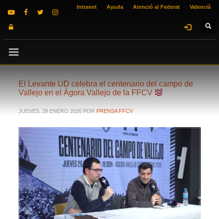
Intranet
Ayuda
Atenció al Federat
Valencià
El Levante UD celebra el centenario del campo de
Vallejo en el Àgora Vallejo de la FFCV
JUEVES, 29 ENERO 2026
POR
PRENSA FFCV