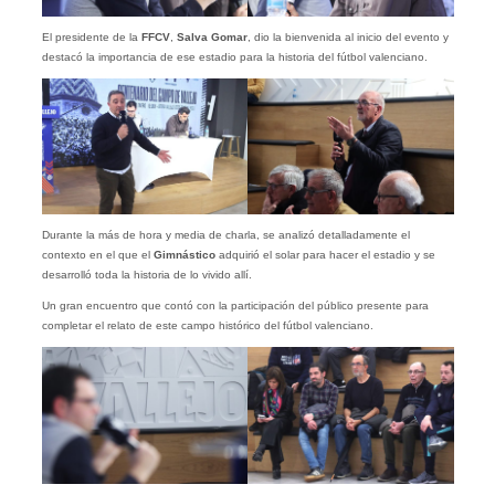
El presidente de la
FFCV
,
Salva Gomar
, dio la bienvenida al inicio del evento y
destacó la importancia de ese estadio para la historia del fútbol valenciano.
Durante la más de hora y media de charla, se analizó detalladamente el
contexto en el que el
Gimnástico
adquirió el solar para hacer el estadio y se
desarrolló toda la historia de lo vivido allí.
Un gran encuentro que contó con la participación del público presente para
completar el relato de este campo histórico del fútbol valenciano.