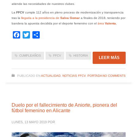
atiende las necesidades de nuestros clubes.
La
FFCV
cumple 112 años en pleno proceso de modernización y transparencia
tras la
llegada a la presidencia de
Salva Gomar
a finales de 2018, teniendo por
bandera la apuesta decidida por el deporte femenino con el
área
Valenta
,
Facebook
Twitter
Compartir
CUMPLEAÑOS
FFCV
HISTORIA
LEER MÁS
PUBLICADO EN
ACTUALIDAD
,
NOTICIAS FFCV
,
PORTADA
NO COMMENTS
Duelo por el fallecimiento de Aniorte, pionera del
fútbol femenino en Alicante
LUNES, 13 MAYO 2019
POR