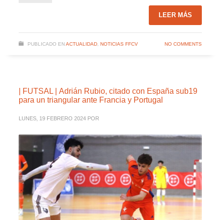
LEER MÁS
PUBLICADO EN
ACTUALIDAD
,
NOTICIAS FFCV
NO COMMENTS
| FUTSAL | Adrián Rubio, citado con España sub19
para un triangular ante Francia y Portugal
LUNES, 19 FEBRERO 2024
POR