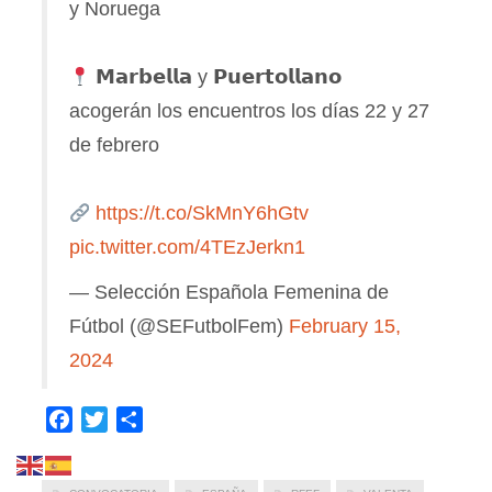
y Noruega
𝗠𝗮𝗿𝗯𝗲𝗹𝗹𝗮 y 𝗣𝘂𝗲𝗿𝘁𝗼𝗹𝗹𝗮𝗻𝗼
acogerán los encuentros los días 22 y 27
de febrero
https://t.co/SkMnY6hGtv
pic.twitter.com/4TEzJerkn1
— Selección Española Femenina de
Fútbol (@SEFutbolFem)
February 15,
2024
Facebook
Twitter
Compartir