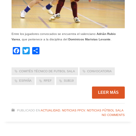
Entre los jugadores convocados se encuentra el valenciano
Adrián Rubio
Varea
, que pertenece a la disciplina del
Dominicos Maristas Levante
.
Facebook
Twitter
Compartir
COMITÉS TÉCNICO DE FUTBOL SALA
CONVOCATORIA
ESPAÑA
RFEF
SUB19
LEER MÁS
PUBLICADO EN
ACTUALIDAD
,
NOTICIAS FFCV
,
NOTICIAS FÚTBOL SALA
NO COMMENTS