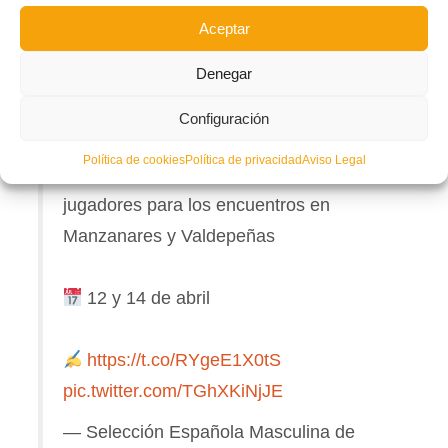
últimos partidos de
España
en la presente temporada en la última convocatoria
antes de comenzar la preparación para el
Mundial 2024
que se disputará
Aceptar
en
Uzbekistán
.
Denegar
𝗖𝗼𝗻𝘃𝗼𝗰𝗮𝘁𝗼𝗿𝗶𝗮 𝗽𝗮𝗿𝗮 𝗹𝗼𝘀
𝗮𝗺𝗶𝘀𝘁𝗼𝘀𝗼𝘀 𝗮𝗻𝘁𝗲 𝗣𝗮𝗿𝗮𝗴𝘂𝗮𝘆
Configuración
Política de cookies
Política de privacidad
Aviso Legal
Fede Vidal da una lista de 16
jugadores para los encuentros en
Manzanares y Valdepeñas
12 y 14 de abril
https://t.co/RYgeE1X0tS
pic.twitter.com/TGhXKiNjJE
— Selección Española Masculina de