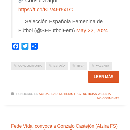
Consulta aquí:
https://t.co/KLv4Fr6x1C
— Selección Española Femenina de
Fútbol (@SEFutbolFem)
May 22, 2024
Facebook
Twitter
Compartir
CONVOCATORIA
ESPAÑA
RFEF
VALENTA
LEER MÁS
PUBLICADO EN
ACTUALIDAD
,
NOTICIAS FFCV
,
NOTICIAS VALENTA
NO COMMENTS
Fede Vidal convoca a Gonzalo Castejón (Alzira FS)