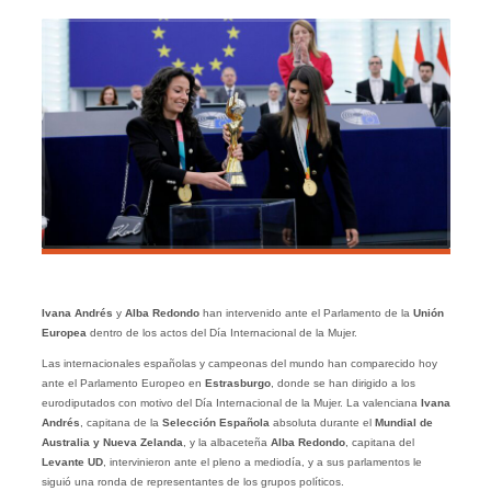
Ivana Andrés
y
Alba Redondo
han intervenido ante el Parlamento de la
Unión
Europea
dentro de los actos del Día Internacional de la Mujer.
Las internacionales españolas y campeonas del mundo han comparecido hoy
ante el Parlamento Europeo en
Estrasburgo
, donde se han dirigido a los
eurodiputados con motivo del Día Internacional de la Mujer. La valenciana
Ivana
Andrés
, capitana de la
Selección Española
absoluta durante el
Mundial de
Australia y Nueva Zelanda
, y la albaceteña
Alba Redondo
, capitana del
Levante
UD
, intervinieron ante el pleno a mediodía, y a sus parlamentos le
siguió una ronda de representantes de los grupos políticos.