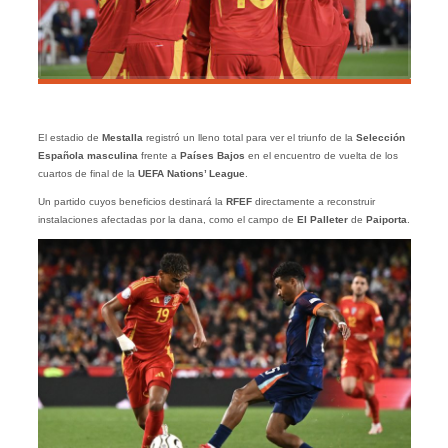
El estadio de
Mestalla
registró un lleno total para ver el triunfo de la
Selección
Española masculina
frente a
Países Bajos
en el encuentro de vuelta de los
cuartos de final de la
UEFA Nations’ League
.
Un partido cuyos beneficios destinará la
RFEF
directamente a reconstruir
instalaciones afectadas por la dana, como el campo de
El Palleter
de
Paiporta
.