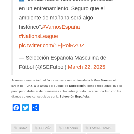
en un entrenamiento. Seguro que el
ambiente de mañana será algo
histórico".
#VamosEspaña
|
#NationsLeague
pic.twitter.com/1EjPoiRZUZ
— Selección Española Masculina de
Fútbol (@SEFutbol)
March 22, 2025
Además, durante todo el fin de semana estuvo instalada la
Fan Zone
en el
jardín del
Turia
, a la altura del puente de
Exposición
, donde todo aquel que se
pasó pudo disfrutar de numerosas actividades y pudo hacerse una foto con los
últimos trofeos conseguidos por la
Selección Española
.
Facebook
Twitter
Compartir
DANA
ESPAÑA
HOLANDA
LAMINE YAMAL