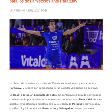
para los dos amistosos ante Paraguay
MARTES, 02 ABRIL 2024
POR
La Selección absoluta masculina de fútbol sala se mide por partida doble a
Paraguay
, y lo hace con la presencia de un jugador valenciano en sus filas.
La
Real Federación Española de Fútbol
ha confirmado la lista de convocados
confeccionada por el seleccionador nacional de fútbol sala,
Fede Vidal
, de cara
al doble enfrentamiento amistoso con la Selección de
Paraguay
previsto para
los días 12 y 14 de abril en
Manzanares
y
Valdepeñas
, respectivamente.