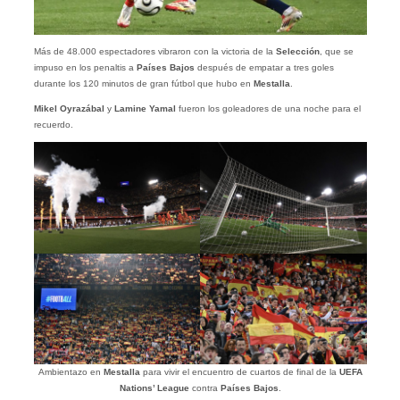
Más de 48.000 espectadores vibraron con la victoria de la
Selección
, que se
impuso en los penaltis a
Países Bajos
después de empatar a tres goles
durante los 120 minutos de gran fútbol que hubo en
Mestalla
.
Mikel Oyrazábal
y
Lamine Yamal
fueron los goleadores de una noche para el
recuerdo.
Ambientazo en
Mestalla
para vivir el encuentro de cuartos de final de la
UEFA
Nations’ League
contra
Países Bajos
.