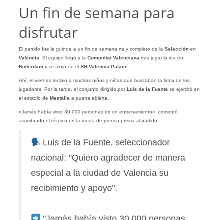
Un fin de semana para
disfrutar
El partido fue la guinda a un fin de semana muy completo de la
Selección
en
València
. El equipo llegó a la
Comunitat Valenciana
tras jugar la ida en
Rotterdam
y se alojó en el
SH Valencia Palace
.
Ahí, el viernes recibió a muchos niños y niñas que buscaban la firma de los
jugadores. Por la tarde, el conjunto dirigido por
Luis de la Fuente
se ejercitó en
el estadio de
Mestalla
a puerta abierta.
«Jamás había visto 30.000 personas en un entrenamiento», comentó
asombrado el técnico en la rueda de prensa previa al partido.
Luis de la Fuente, seleccionador
nacional: "Quiero agradecer de manera
especial a la ciudad de Valencia su
recibimiento y apoyo".
"Jamás había visto 30.000 personas