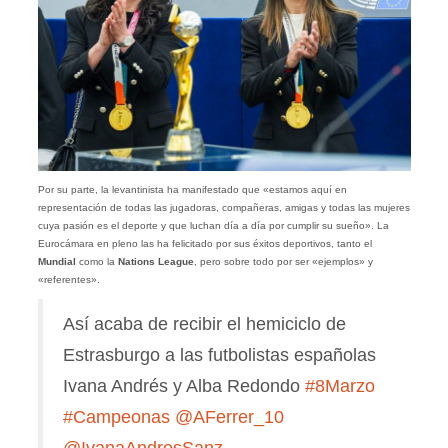
Por su parte, la levantinista ha manifestado que «estamos aquí en
representación de todas las jugadoras, compañeras, amigas y todas las mujeres
cuya pasión es el deporte y que luchan día a día por cumplir su sueño». La
Eurocámara en pleno las ha felicitado por sus éxitos deportivos, tanto el
Mundial
como la
Nations League
, pero sobre todo por ser «ejemplos» y
«referentes».
Así acaba de recibir el hemiciclo de
Estrasburgo a las futbolistas españolas
Ivana Andrés y Alba Redondo
#8Marzo
#Campeonas
@AFerrer_10
@IvanaAndresSanz