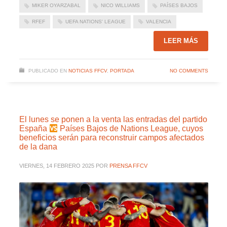
MIKER OYARZABAL
NICO WILLIAMS
PAÍSES BAJOS
RFEF
UEFA NATIONS' LEAGUE
VALENCIA
LEER MÁS
PUBLICADO EN
NOTICIAS FFCV
,
PORTADA
NO COMMENTS
El lunes se ponen a la venta las entradas del partido
España
Países Bajos de Nations League, cuyos
beneficios serán para reconstruir campos afectados
de la dana
VIERNES, 14 FEBRERO 2025
POR
PRENSA FFCV