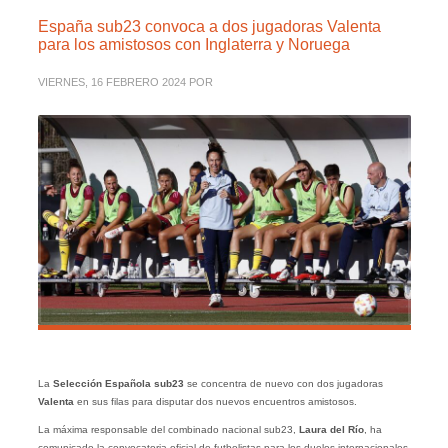
España sub23 convoca a dos jugadoras Valenta
para los amistosos con Inglaterra y Noruega
VIERNES, 16 FEBRERO 2024
POR
La
Selección Española sub23
se concentra de nuevo con dos jugadoras
Valenta
en sus filas para disputar dos nuevos encuentros amistosos.
La máxima responsable del combinado nacional sub23,
Laura del Río
, ha
comunicado la convocatoria oficial de futbolistas para los duelos internacionales