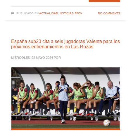
PUBLICADO EN
ACTUALIDAD
,
NOTICIAS FFCV
NO COMMENTS
España sub23 cita a seis jugadoras Valenta para los
próximos entrenamientos en Las Rozas
MIÉRCOLES, 22 MAYO 2024
POR