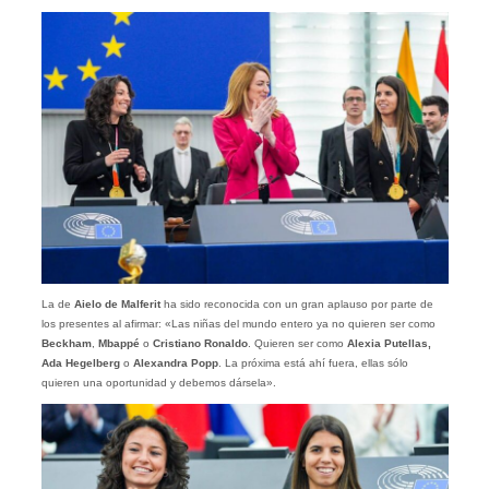
La de
Aielo de Malferit
ha sido reconocida con un gran aplauso por parte de
los presentes al afirmar: «Las niñas del mundo entero ya no quieren ser como
Beckham
,
Mbappé
o
Cristiano Ronaldo
. Quieren ser como
Alexia Putellas,
Ada Hegelberg
o
Alexandra Popp
. La próxima está ahí fuera, ellas sólo
quieren una oportunidad y debemos dársela».