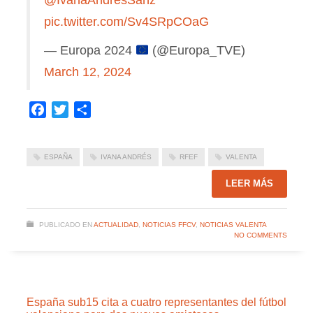
pic.twitter.com/Sv4SRpCOaG
— Europa 2024
(@Europa_TVE)
March 12, 2024
Facebook
Twitter
Compartir
ESPAÑA
IVANA ANDRÉS
RFEF
VALENTA
LEER MÁS
PUBLICADO EN
ACTUALIDAD
,
NOTICIAS FFCV
,
NOTICIAS VALENTA
NO COMMENTS
España sub15 cita a cuatro representantes del fútbol