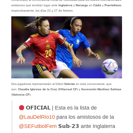
amistosos que tendrán lugar ante
Inglaterra
y
Noruega
en
Cádiz
y
Puertollano
,
respectivamente, los días 22 y 27 de febrero.
Dos jugadoras representarán al fútbol
Valenta
en esta convocatoria, que
son:
Claudia Iglesias de la Cruz
(
Villarreal CF
)
y
Ascensión Martínez Salinas
(
Valencia CF
).
𝗢𝗙𝗜𝗖𝗜𝗔𝗟 | Esta es la lista de
@LauDelRio10
para los amistosos de la
@SEFutbolFem
𝗦𝘂𝗯-𝟮𝟯 ante Inglaterra