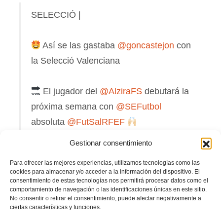
SELECCIÓ |
Así se las gastaba
@goncastejon
con
la Selecció Valenciana
El jugador del
@AlziraFS
debutará la
próxima semana con
@SEFutbol
absoluta
@FutSalRFEF
#somvalenciana
#SomFutsal
Gestionar consentimiento
pic.twitter.com/qC8TA6zKkk
Para ofrecer las mejores experiencias, utilizamos tecnologías como las
— FFCV (@FFCV_info)
April 4, 2024
cookies para almacenar y/o acceder a la información del dispositivo. El
consentimiento de estas tecnologías nos permitirá procesar datos como el
comportamiento de navegación o las identificaciones únicas en este sitio.
Entre los dieciséis jugadores convocados destaca la presencia del ala
No consentir o retirar el consentimiento, puede afectar negativamente a
valenciano
Gonzalo Castejón
(
Family Cash Alzira FS
) en el que será su
ciertas características y funciones.
ilusionante debut como jugador internacional con la Absoluta. Además, serán los