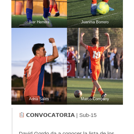
Iker Herrera
Juanma Borrero
Adrià Sales
Marco Company
𝗖𝗢𝗡𝗩𝗢𝗖𝗔𝗧𝗢𝗥𝗜𝗔 | Sub-15
David Gordo da a conocer la lista de los