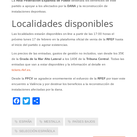
La
Real Federación Española de Fútbol
destinará los beneficios de este
partido a apoyar a los afectados por la
DANA
y la reconstrucción de
instalaciones deportivas.
Localidades disponibles
Las localidades estarán disponibles on-line a partir de las 17:00 horas el
próximo lunes 17 de febrero en la plataforma oficial de venta de la
RFEF
hasta
el inicio del partido o agotar existencias.
Los precios de las entradas, gastos de gestión no incluidos, van desde los 35€
de la
Grada de la Mar Alto
Lateral
a los 140€ de la
Tribuna Central
. Todas las
entradas que van a estar disponibles y la información al detalle en
tickets.rfef.es
.
Desde la
FFCV
se agradece enormemente el esfuerzo de la
RFEF
por traer este
encuentro a València y por destinar los beneficios a la reconstrucción de
instalaciones afectadas por la dana.
Facebook
Twitter
Compartir
ESPAÑA
MESTALLA
PAÍSES BAJOS
SELECCIÓN ESPAÑOLA