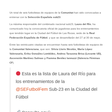
Un total de seis futbolistas de equipos de la
Comunitat
han sido convocadas a
entrenar con la
Selección Española sub23
.
La máxima responsable del combinado nacional sub23,
Laura del Río
, ha
comunicado hoy la convocatoria oficial de jugadoras para los entrenamientos
que tendrán lugar en la Ciudad del Fútbol de Las Rozas, sede de la
Real
Federación Española de Fútbol
, y que se desarrollarán del 27 al 30 de mayo.
Entre las veinticuatro citadas se encuentran hasta seis futbolistas de equipos de
la
Comunitat Valenciana
, que son:
Silvia Lloris Nicolás, María López
Valenzuela, Erika González Lombídez, Andrea Tarazona Brisa (Levante UD),
Ascensión Martínez Salinas y Fiamma Benítez Iannuzzi (Valencia Féminas
CF
).
Esta es la lista de Laura del Río para
los entrenamientos de la
@SEFutbolFem
Sub-23 en la Ciudad del
Fútbol