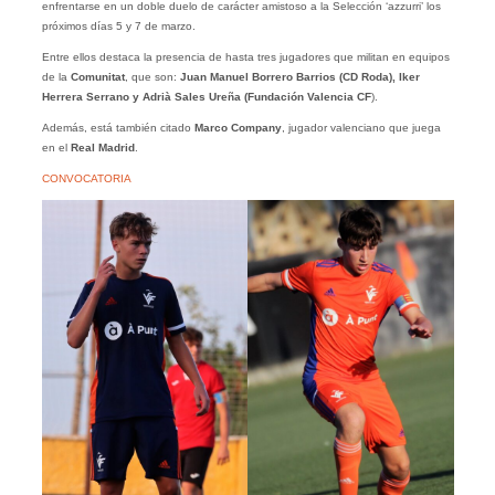
enfrentarse en un doble duelo de carácter amistoso a la Selección ‘azzurri’ los
próximos días 5 y 7 de marzo.
Entre ellos destaca la presencia de hasta tres jugadores que militan en equipos
de la
Comunitat
, que son:
Juan Manuel Borrero Barrios (CD Roda), Iker
Herrera Serrano y Adrià Sales Ureña (Fundación Valencia CF
).
Además, está también citado
Marco Company
, jugador valenciano que juega
en el
Real Madrid
.
CONVOCATORIA