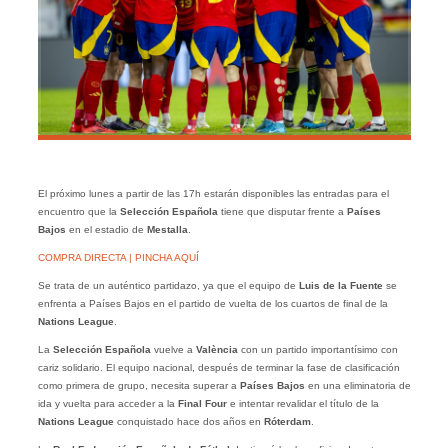
El próximo lunes a partir de las 17h estarán disponibles las entradas para el
encuentro que la
Selección Española
tiene que disputar frente a
Países
Bajos
en el estadio de
Mestalla
.
COMPRA DIRECTA | PINCHA AQUÍ
Se trata de un auténtico partidazo, ya que el equipo de
Luis de la Fuente
se
enfrenta a Países Bajos en el partido de vuelta de los cuartos de final de la
Nations League
.
La
Selección Española
vuelve a
València
con un partido importantísimo con
cariz solidario. El equipo nacional, después de terminar la fase de clasificación
como primera de grupo, necesita superar a
Países Bajos
en una eliminatoria de
ida y vuelta para acceder a la
Final Four
e intentar revalidar el título de la
Nations League
conquistado hace dos años en
Róterdam
.