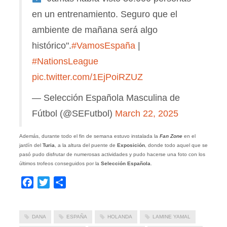
en un entrenamiento. Seguro que el
ambiente de mañana será algo
histórico".
#VamosEspaña
|
#NationsLeague
pic.twitter.com/1EjPoiRZUZ
— Selección Española Masculina de
Fútbol (@SEFutbol)
March 22, 2025
Además, durante todo el fin de semana estuvo instalada la
Fan Zone
en el
jardín del
Turia
, a la altura del puente de
Exposición
, donde todo aquel que se
pasó pudo disfrutar de numerosas actividades y pudo hacerse una foto con los
últimos trofeos conseguidos por la
Selección Española
.
Facebook
Twitter
Compartir
DANA
ESPAÑA
HOLANDA
LAMINE YAMAL