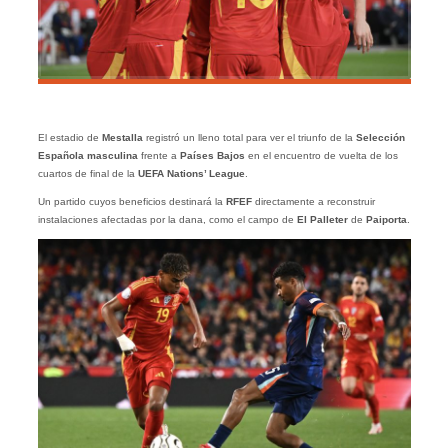
El estadio de
Mestalla
registró un lleno total para ver el triunfo de la
Selección
Española masculina
frente a
Países Bajos
en el encuentro de vuelta de los
cuartos de final de la
UEFA Nations’ League
.
Un partido cuyos beneficios destinará la
RFEF
directamente a reconstruir
instalaciones afectadas por la dana, como el campo de
El Palleter
de
Paiporta
.