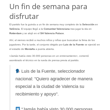
Un fin de semana para
disfrutar
El partido fue la guinda a un fin de semana muy completo de la
Selección
en
València
. El equipo llegó a la
Comunitat Valenciana
tras jugar la ida en
Rotterdam
y se alojó en el
SH Valencia Palace
.
Ahí, el viernes recibió a muchos niños y niñas que buscaban la firma de los
jugadores. Por la tarde, el conjunto dirigido por
Luis de la Fuente
se ejercitó en
el estadio de
Mestalla
a puerta abierta.
«Jamás había visto 30.000 personas en un entrenamiento», comentó
asombrado el técnico en la rueda de prensa previa al partido.
Luis de la Fuente, seleccionador
nacional: "Quiero agradecer de manera
especial a la ciudad de Valencia su
recibimiento y apoyo".
"Jamás había visto 30.000 personas