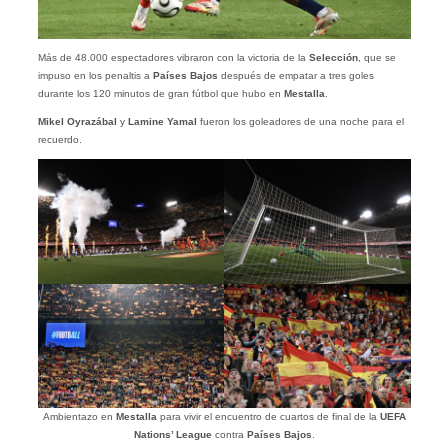
Más de 48.000 espectadores vibraron con la victoria de la
Selección
, que se
impuso en los penaltis a
Países Bajos
después de empatar a tres goles
durante los 120 minutos de gran fútbol que hubo en
Mestalla
.
Mikel Oyrazábal
y
Lamine Yamal
fueron los goleadores de una noche para el
recuerdo.
Ambientazo en
Mestalla
para vivir el encuentro de cuartos de final de la
UEFA
Nations’ League
contra
Países Bajos
.