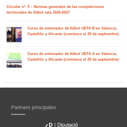
Circular nº. 5 – Normas generales de las competiciones
territoriales de fútbol sala 2026-2027
Curso de entrenador de fútbol UEFA B en Valencia,
Castellón y Alicante (comienzo el 20 de septiembre)
Curso de entrenador de fútbol UEFA A en Valencia,
Castellón y Alicante (comienzo el 20 de septiembre)
Partners principales