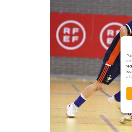
Par
alm
tec
ide
afe