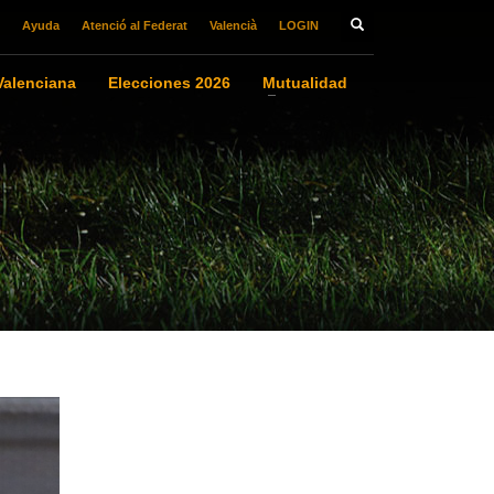
Ayuda
Atenció al Federat
Valencià
LOGIN
alenciana
Elecciones 2026
Mutualidad