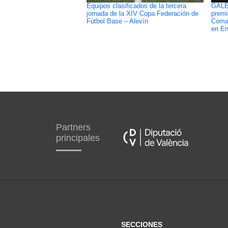
Equipos clasificados de la tercera
GALE
jornada de la XIV Copa Federación de
premi
Fútbol Base – Alevín
Comar
en En
Partners
principales
SECCIONES