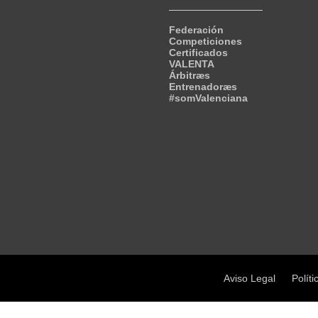
Federación
Competiciones
Certificados
VALENTA
Árbitræs
Entrenadoræs
#somValenciana
Aviso Legal
Políti