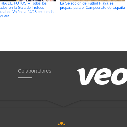
RÍA DE FOTOS – Todos los
La Selección de Fútbol Playa se
ados en la Gala de Trofeos
prepara para el Campeonato de España
cal de València 24/25 celebrada
guera
Colaboradores