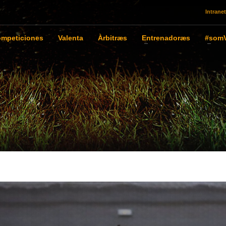
Intranet
mpeticiones
Valenta
Àrbitræs
Entrenadoræs
#somV