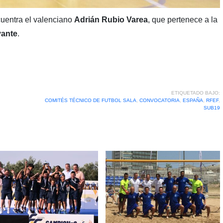
uentra el valenciano
Adrián Rubio Varea
, que pertenece a la
vante
.
ETIQUETADO BAJO:
COMITÉS TÉCNICO DE FUTBOL SALA
,
CONVOCATORIA
,
ESPAÑA
,
RFEF
,
SUB19