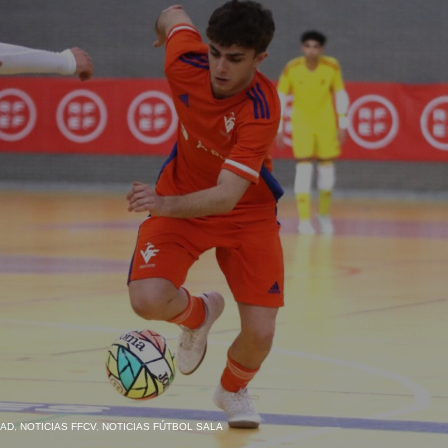
DAD
,
NOTICIAS FFCV
,
NOTICIAS FÚTBOL SALA