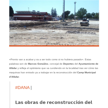
«Pronto van a acabar y va a ser todo como si no hubiera pasado». Estas
palabras son de
Marcos González
, concejal de
Deportes
del
Ayuntamiento de
Alfafar
y refleja el optimismo que va cundiendo en la localidad tras ver cómo las
maquinas han entrado ya a trabajar en la reconstrucción del
Camp Municipal
d’Alfafar
.
#DANA
|
𝗟𝗮𝘀 𝗼𝗯𝗿𝗮𝘀 𝗱𝗲 𝗿𝗲𝗰𝗼𝗻𝘀𝘁𝗿𝘂𝗰𝗰𝗶𝗼́𝗻 𝗱𝗲𝗹