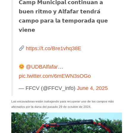
𝗖𝗮𝗺𝗽 𝗠𝘂𝗻𝗶𝗰𝗶𝗽𝗮𝗹 𝗰𝗼𝗻𝘁𝗶𝗻𝘂𝗮𝗻 𝗮
𝗯𝘂𝗲𝗻 𝗿𝗶𝘁𝗺𝗼 𝘆 𝗔𝗹𝗳𝗮𝗳𝗮𝗿 𝘁𝗲𝗻𝗱𝗿𝗮́
𝗰𝗮𝗺𝗽𝗼 𝗽𝗮𝗿𝗮 𝗹𝗮 𝘁𝗲𝗺𝗽𝗼𝗿𝗮𝗱𝗮 𝗾𝘂𝗲
𝘃𝗶𝗲𝗻𝗲
https://t.co/Bre1vhq38E
@UDBAlfafar
…
pic.twitter.com/6mEWN3sOGo
— FFCV (@FFCV_info)
June 4, 2025
Las excavadoras están trabajando para recuperar uno de los campos más
afectados por la dana del pasado 29 de octubre de 2024.