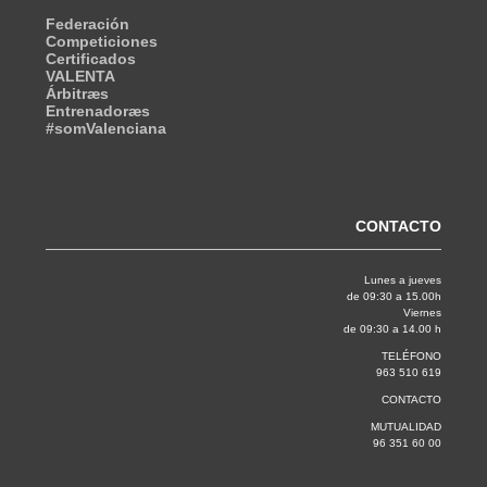
Federación
Competiciones
Certificados
VALENTA
Árbitræs
Entrenadoræs
#somValenciana
CONTACTO
Lunes a jueves
de 09:30 a 15.00h
Viernes
de 09:30 a 14.00 h
TELÉFONO
963 510 619
CONTACTO
MUTUALIDAD
96 351 60 00