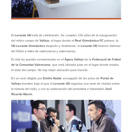
El
Levante UD
está de celebración. Se cumplen 100 años de la inauguración
del mítico campo de
Vallejo
, el lugar donde el
Real Gimnástico FC
primero, la
UD Levante Gimnástico
después y, finalmente, el
Levante UD
hicieron disfrutar
del fútbol a miles de valencianos y valencianas.
El club ha querido conmemorarlo en el
Àgora Vallejo
de la
Federació de Futbol
de la Comunitat Valenciana
, que está ubicada justo en el lugar donde estaba
el solar del campo. No hay mejor ubicación para hacerlo.
En un acto dirigido por
Emilio Nadal
, encargado de los actos de
Portal de
Vallejo
(nombre bajo el que el
Levante UD
organiza una serie de charlas sobre
la historia del club), y con la colaboración del periodista e historiador
José
Ricardo March
.