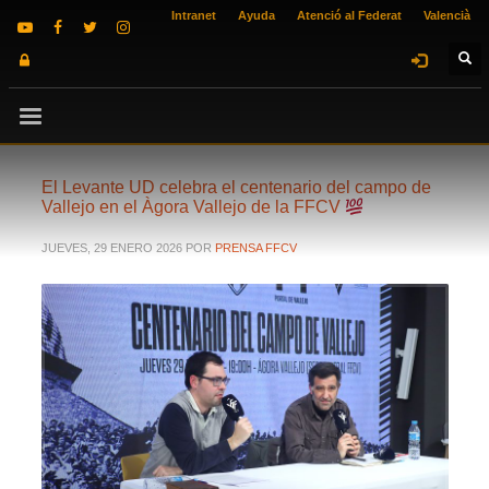
Intranet
Ayuda
Atenció al Federat
Valencià
El Levante UD celebra el centenario del campo de
Vallejo en el Àgora Vallejo de la FFCV
JUEVES, 29 ENERO 2026
POR
PRENSA FFCV