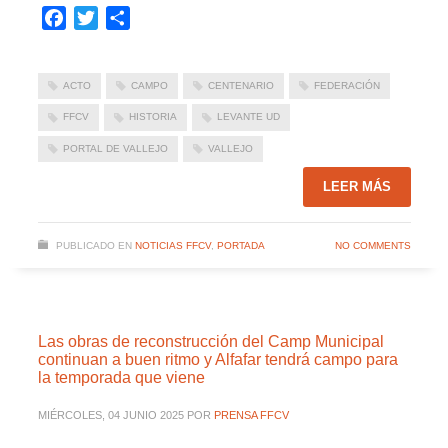
Facebook
Twitter
Compartir
ACTO
CAMPO
CENTENARIO
FEDERACIÓN
FFCV
HISTORIA
LEVANTE UD
PORTAL DE VALLEJO
VALLEJO
LEER MÁS
PUBLICADO EN
NOTICIAS FFCV
,
PORTADA
NO COMMENTS
Las obras de reconstrucción del Camp Municipal
continuan a buen ritmo y Alfafar tendrá campo para
la temporada que viene
MIÉRCOLES, 04 JUNIO 2025
POR
PRENSA FFCV