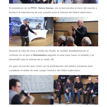
El presidente de la
FFCV
,
Salva Gomar
, dio la bienvenida al inicio del evento y
destacó la importancia de ese estadio para la historia del fútbol valenciano.
Durante la más de hora y media de charla, se analizó detalladamente el
contexto en el que el
Gimnástico
adquirió el solar para hacer el estadio y se
desarrolló toda la historia de lo vivido allí.
Un gran encuentro que contó con la participación del público presente para
completar el relato de este campo histórico del fútbol valenciano.