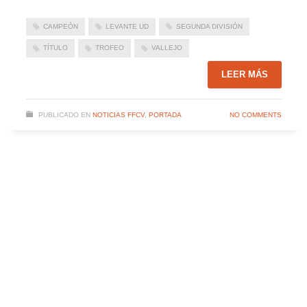
CAMPEÓN
LEVANTE UD
SEGUNDA DIVISIÓN
TÍTULO
TROFEO
VALLEJO
LEER MÁS
PUBLICADO EN
NOTICIAS FFCV
,
PORTADA
NO COMMENTS