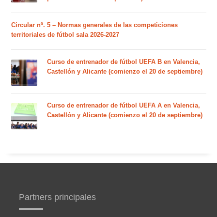
Circular nº. 5 – Normas generales de las competiciones
territoriales de fútbol sala 2026-2027
Curso de entrenador de fútbol UEFA B en Valencia,
Castellón y Alicante (comienzo el 20 de septiembre)
Curso de entrenador de fútbol UEFA A en Valencia,
Castellón y Alicante (comienzo el 20 de septiembre)
Partners principales