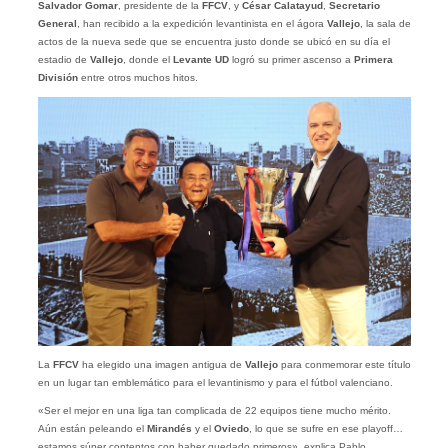
Salvador Gomar
, presidente de la
FFCV
, y
César Calatayud
,
Secretario
General
, han recibido a la expedición levantinista en el ágora
Vallejo
, la sala de
actos de la nueva sede que se encuentra justo donde se ubicó en su día el
estadio de
Vallejo
, donde el
Levante UD
logró su primer ascenso a
Primera
División
entre otros muchos hitos.
La
FFCV
ha elegido una imagen antigua de
Vallejo
para conmemorar este título
en un lugar tan emblemático para el levantinismo y para el fútbol valenciano.
«Ser el mejor en una liga tan complicada de 22 equipos tiene mucho mérito.
Aún están peleando el
Mirandés
y el
Oviedo
, lo que se sufre en ese playoff…
estamos súper contentos con haber quedado primeros», explica Pablo