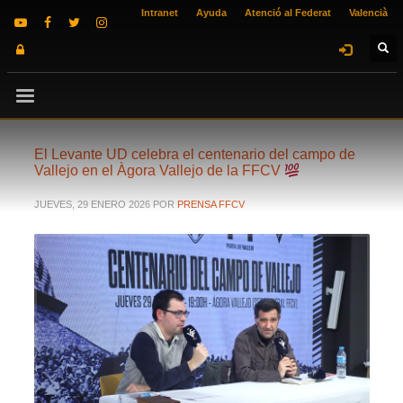
Intranet
Ayuda
Atenció al Federat
Valencià
El Levante UD celebra el centenario del campo de
Vallejo en el Àgora Vallejo de la FFCV
JUEVES, 29 ENERO 2026
POR
PRENSA FFCV