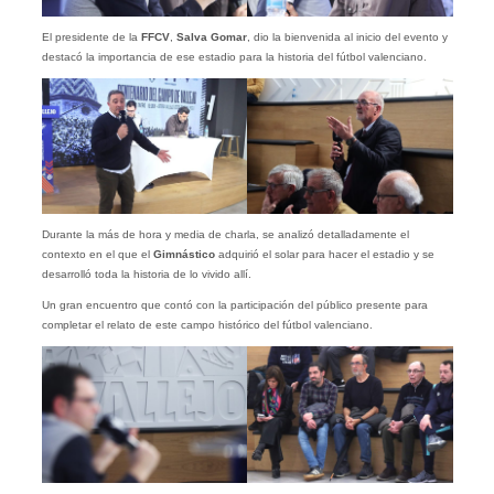
El presidente de la
FFCV
,
Salva Gomar
, dio la bienvenida al inicio del evento y
destacó la importancia de ese estadio para la historia del fútbol valenciano.
Durante la más de hora y media de charla, se analizó detalladamente el
contexto en el que el
Gimnástico
adquirió el solar para hacer el estadio y se
desarrolló toda la historia de lo vivido allí.
Un gran encuentro que contó con la participación del público presente para
completar el relato de este campo histórico del fútbol valenciano.