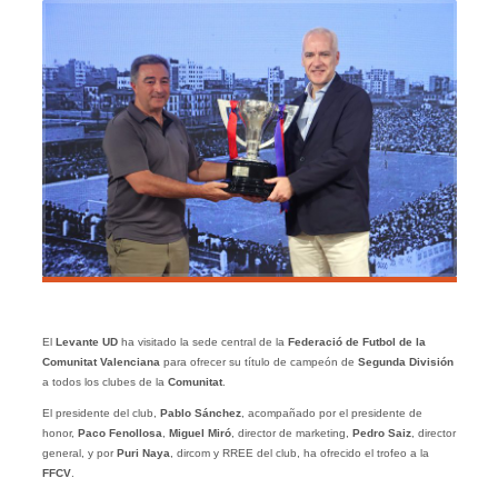
El
Levante UD
ha visitado la sede central de la
Federació de Futbol de la
Comunitat Valenciana
para ofrecer su título de campeón de
Segunda División
a todos los clubes de la
Comunitat
.
El presidente del club,
Pablo Sánchez
, acompañado por el presidente de
honor,
Paco Fenollosa
,
Miguel Miró
, director de marketing,
Pedro Saiz
, director
general, y por
Puri Naya
, dircom y RREE del club, ha ofrecido el trofeo a la
FFCV
.