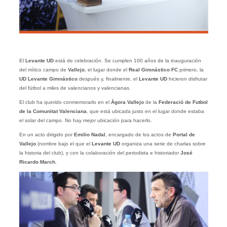
El
Levante UD
está de celebración. Se cumplen 100 años de la inauguración
del mítico campo de
Vallejo
, el lugar donde el
Real Gimnástico FC
primero, la
UD Levante Gimnástico
después y, finalmente, el
Levante UD
hicieron disfrutar
del fútbol a miles de valencianos y valencianas.
El club ha querido conmemorarlo en el
Àgora Vallejo
de la
Federació de Futbol
de la Comunitat Valenciana
, que está ubicada justo en el lugar donde estaba
el solar del campo. No hay mejor ubicación para hacerlo.
En un acto dirigido por
Emilio Nadal
, encargado de los actos de
Portal de
Vallejo
(nombre bajo el que el
Levante UD
organiza una serie de charlas sobre
la historia del club), y con la colaboración del periodista e historiador
José
Ricardo March
.