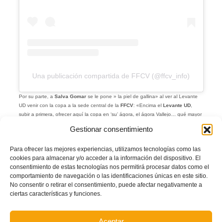
Una publicación compartida de FFCV (@ffcv_info)
Por su parte, a
Salva Gomar
se le pone » la piel de gallina» al ver al Levante
UD venir con la copa a la sede central de la
FFCV
: «Encima el
Levante UD
,
subir a primera, ofrecer aquí la copa en ‘su’ ágora, el ágora Vallejo… qué mayor
orgullo que ese».
Gestionar consentimiento
La expedición del
Levante UD
aprovechó para visitar las nuevas instalaciones
de la Federació, así como la nueva clínica de la Mutualidad de Futbolistas que
Para ofrecer las mejores experiencias, utilizamos tecnologías como las
se ubica en la misma acera.
cookies para almacenar y/o acceder a la información del dispositivo. El
consentimiento de estas tecnologías nos permitirá procesar datos como el
comportamiento de navegación o las identificaciones únicas en este sitio.
No consentir o retirar el consentimiento, puede afectar negativamente a
ciertas características y funciones.
Aceptar