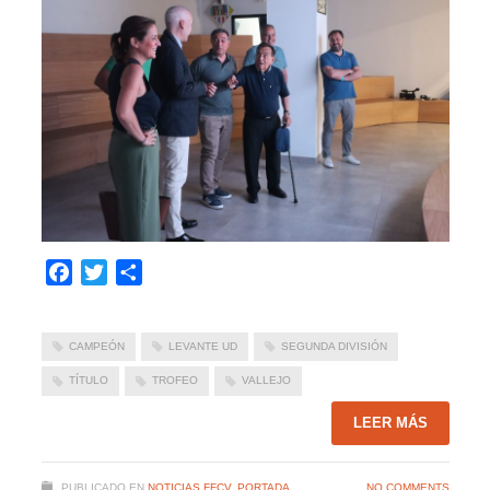
Facebook
Twitter
Compartir
CAMPEÓN
LEVANTE UD
SEGUNDA DIVISIÓN
TÍTULO
TROFEO
VALLEJO
LEER MÁS
PUBLICADO EN
NOTICIAS FFCV
,
PORTADA
NO COMMENTS