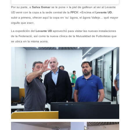
Por su parte, a
Salva Gomar
se le pone » la piel de gallina» al ver al Levante
UD venir con la copa a la sede central de la
FFCV
: «Encima el
Levante UD
,
subir a primera, ofrecer aquí la copa en ‘su’ ágora, el ágora Vallejo… qué mayor
orgullo que ese».
La expedición del
Levante UD
aprovechó para visitar las nuevas instalaciones
de la Federació, así como la nueva clínica de la Mutualidad de Futbolistas que
se ubica en la misma acera.