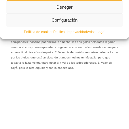
Denegar
Mestalla ardió anoche. Y, tras un recibimiento que vaticinaba una gran noche y
Configuración
con la grada empujando en cada jugada, el equipo respondió sobre el césped.
Marcelino planteó el partido que debía plantear, en la antesala a la lucha por el
título de Copa del Rey y ante un gigante como el FC Barcelona. El Valencia dio
Política de cookies
Política de privacidad
Aviso Legal
la cara, explotó sus bazas y compitió. En ningún momento permitió que los
azulgranas le pasaran por encima, de hecho, los dos goles heladores llegaron
cuando el equipo más apretaba, congelando el sueño valencianista de competir
en una final diez años después. El Valencia demostró que quiere volver a luchar
por los títulos, que está ansioso de grandes noches en Mestalla, pero que
todavía le falta mejorar para estar al nivel de los todopoderosos. El Valencia
cayó, pero lo hizo erguido y con la cabeza alta.