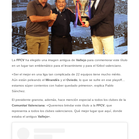
La
FFCV
ha elegido una imagen antigua de
Vallejo
para conmemorar este título
en un lugar tan emblemático para el levantinismo y para el fútbol valenciano.
«Ser el mejor en una liga tan complicada de 22 equipos tiene mucho mérito.
Aún están peleando el
Mirandés
y el
Oviedo
, lo que se sufre en ese playoff…
estamos súper contentos con haber quedado primeros», explica Pablo
Sánchez.
El presidente granota, además, hace mención especial a todos los clubes de la
Comunitat Valenciana
: «Queremos brindar este título a la
FFCV
, que
representa a todos los clubes valencianos. Qué mejor lugar que aquí, donde
estaba el antiguo
Vallejo
«.