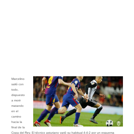
Marcelino
salió con
todo,
dispuesto
a morir
matando
en el
camino
hacia la
final de la
Copa del Rey. El técnico asturiano varió su habitual 4-4-2 por un esquema