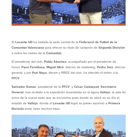
El
Levante UD
ha visitado la sede central de la
Federació de Futbol de la
Comunitat Valenciana
para ofrecer su título de campeón de
Segunda División
a todos los clubes de la
Comunitat
.
El presidente del club,
Pablo Sánchez
, acompañado por el presidente de
honor,
Paco Fenollosa
,
Miguel Miró
, director de marketing,
Pedro Saiz
, director
general, y por
Puri Naya
, dircom y RREE del club, ha ofrecido el trofeo a la
FFCV
.
Salvador Gomar
, presidente de la
FFCV
, y
César Calatayud
,
Secretario
General
, han recibido a la expedición levantinista en el ágora
Vallejo
, la sala de
actos de la nueva sede que se encuentra justo donde se ubicó en su día el
estadio de
Vallejo
, donde el
Levante UD
logró su primer ascenso a
Primera
División
entre otros muchos hitos.