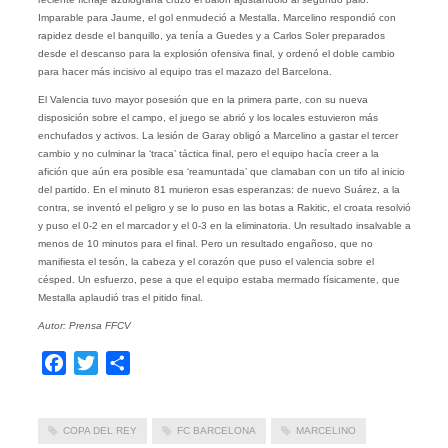
Imparable para Jaume, el gol enmudeció a Mestalla. Marcelino respondió con
rapidez desde el banquillo, ya tenía a Guedes y a Carlos Soler preparados
desde el descanso para la explosión ofensiva final, y ordenó el doble cambio
para hacer más incisivo al equipo tras el mazazo del Barcelona.
El Valencia tuvo mayor posesión que en la primera parte, con su nueva
disposición sobre el campo, el juego se abrió y los locales estuvieron más
enchufados y activos. La lesión de Garay obligó a Marcelino a gastar el tercer
cambio y no culminar la ‘traca’ táctica final, pero el equipo hacía creer a la
afición que aún era posible esa ‘reamuntada’ que clamaban con un tifo al inicio
del partido. En el minuto 81 murieron esas esperanzas: de nuevo Suárez, a la
contra, se inventó el peligro y se lo puso en las botas a Rakitic, el croata resolvió
y puso el 0-2 en el marcador y el 0-3 en la eliminatoria. Un resultado insalvable a
menos de 10 minutos para el final. Pero un resultado engañoso, que no
manifiesta el tesón, la cabeza y el corazón que puso el valencia sobre el
césped. Un esfuerzo, pese a que el equipo estaba mermado físicamente, que
Mestalla aplaudió tras el pitido final.
Autor: Prensa FFCV
Facebook
Twitter
Compartir
COPA DEL REY
FC BARCELONA
MARCELINO