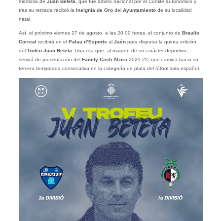
memoria de
Juan Beteta
, que fue árbitro nacional por el Comité autonómico y
tras su retirada recibió la
Insignia de Oro
del
Ayuntamiento
de su localidad
natal.
Así, el próximo viernes 27 de agosto, a las 20:00 horas, el conjunto de
Braulio
Correal
recibirá en el
Palau d’Esports
al
Jaén
para disputar la quinta edición
del
Trofeo Juan Beteta
. Una cita que, al margen de su carácter deportivo,
servirá de presentación del
Family Cash Alzira
2021-22, que camina hacia su
tercera temporada consecutiva en la categoría de plata del fútbol sala español.