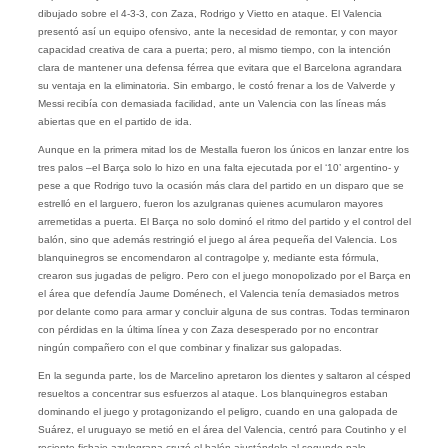
dibujado sobre el 4-3-3, con Zaza, Rodrigo y Vietto en ataque. El Valencia
presentó así un equipo ofensivo, ante la necesidad de remontar, y con mayor
capacidad creativa de cara a puerta; pero, al mismo tiempo, con la intención
clara de mantener una defensa férrea que evitara que el Barcelona agrandara
su ventaja en la eliminatoria. Sin embargo, le costó frenar a los de Valverde y
Messi recibía con demasiada facilidad, ante un Valencia con las líneas más
abiertas que en el partido de ida.
Aunque en la primera mitad los de Mestalla fueron los únicos en lanzar entre los
tres palos –el Barça solo lo hizo en una falta ejecutada por el ‘10’ argentino- y
pese a que Rodrigo tuvo la ocasión más clara del partido en un disparo que se
estrelló en el larguero, fueron los azulgranas quienes acumularon mayores
arremetidas a puerta. El Barça no solo dominó el ritmo del partido y el control del
balón, sino que además restringió el juego al área pequeña del Valencia. Los
blanquinegros se encomendaron al contragolpe y, mediante esta fórmula,
crearon sus jugadas de peligro. Pero con el juego monopolizado por el Barça en
el área que defendía Jaume Doménech, el Valencia tenía demasiados metros
por delante como para armar y concluir alguna de sus contras. Todas terminaron
con pérdidas en la última línea y con Zaza desesperado por no encontrar
ningún compañero con el que combinar y finalizar sus galopadas.
En la segunda parte, los de Marcelino apretaron los dientes y saltaron al césped
resueltos a concentrar sus esfuerzos al ataque. Los blanquinegros estaban
dominando el juego y protagonizando el peligro, cuando en una galopada de
Suárez, el uruguayo se metió en el área del Valencia, centró para Coutinho y el
reciente fichaje azulograna cruzó el balón ajustándolo al segundo palo.