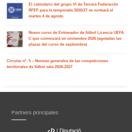
El calendario del grupo VI de Tercera Federación
RFEF para la temporada 2026/27 se sorteará el
martes 4 de agosto
Nuevo curso de Entrenador de fútbol Licencia UEFA
C que comenzará en noviembre 2026 (agotadas las
plazas del curso de septiembre)
Circular nº. 5 – Normas generales de las competiciones
territoriales de fútbol sala 2026-2027
Partners principales