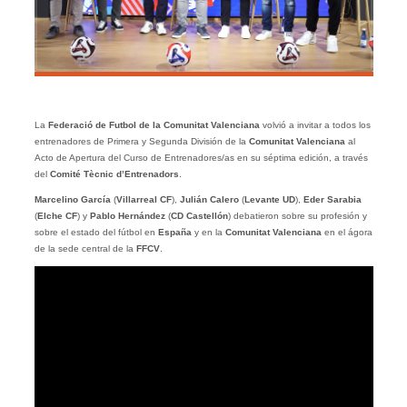
La
Federació de Futbol de la Comunitat Valenciana
volvió a invitar a todos los
entrenadores de Primera y Segunda División de la
Comunitat Valenciana
al
Acto de Apertura del Curso de Entrenadores/as en su séptima edición, a través
del
Comité Tècnic d’Entrenadors
.
Marcelino García
(
Villarreal CF
),
Julián Calero
(
Levante UD
),
Eder Sarabia
(
Elche CF
) y
Pablo Hernández
(
CD Castellón
) debatieron sobre su profesión y
sobre el estado del fútbol en
España
y en la
Comunitat Valenciana
en el ágora
de la sede central de la
FFCV
.