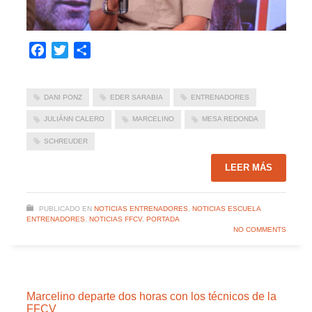
Facebook
Twitter
Compartir
DANI PONZ
EDER SARABIA
ENTRENADORES
JULIÁNN CALERO
MARCELINO
MESA REDONDA
SCHREUDER
LEER MÁS
PUBLICADO EN
NOTICIAS ENTRENADORES
,
NOTICIAS ESCUELA
ENTRENADORES
,
NOTICIAS FFCV
,
PORTADA
NO COMMENTS
Marcelino departe dos horas con los técnicos de la
FFCV