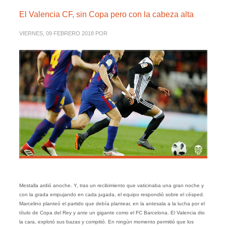
El Valencia CF, sin Copa pero con la cabeza alta
VIERNES, 09 FEBRERO 2018
POR
Mestalla ardió anoche. Y, tras un recibimiento que vaticinaba una gran noche y
con la grada empujando en cada jugada, el equipo respondió sobre el césped.
Marcelino planteó el partido que debía plantear, en la antesala a la lucha por el
título de Copa del Rey y ante un gigante como el FC Barcelona. El Valencia dio
la cara, explotó sus bazas y compitió. En ningún momento permitió que los