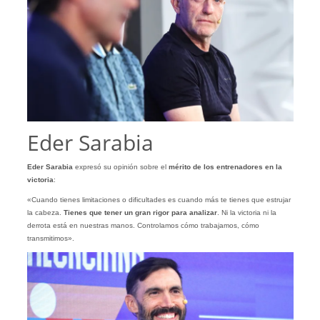
Eder Sarabia
Eder Sarabia
expresó su opinión sobre el
mérito de los entrenadores en la
victoria
:
«Cuando tienes limitaciones o dificultades es cuando más te tienes que estrujar
la cabeza.
Tienes que tener un gran rigor para analizar
. Ni la victoria ni la
derrota está en nuestras manos. Controlamos cómo trabajamos, cómo
transmitimos».