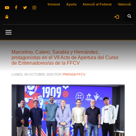
Intranet
Ayuda
Atenció al Federat
Valencià
Marcelino, Calero, Sarabia y Hernández,
protagonistas en el VII Acto de Apertura del Curso
de Entrenadores/as de la FFCV
LUNES, 06 OCTUBRE 2025
POR
PRENSA FFCV