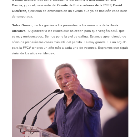
García
, y por el presidente del
Comité de Entrenadores de la RFEF,
David
Gutiérrez,
ejercieron de anfitriones en un evento que ya es tradición cada inicio
de temporada.
Salva Gomar
, dio las gracias a los presentes, a los miembros de la
Junta
Directiva
: «Agradecer a los clubes que os ceden para que vengáis aquí, que
es muy enriquecedor,. Se nos pone la piel de gallina. Estamos aprendiendo de
cómo os preparáis las cosas más allá del partido. Es muy grande. Es un orgullo
para la
FFCV
teneros un año más a cada uno de vosotros. Espramos que sigáis
viniendo los años venideros».