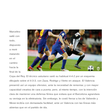
Marcelino
salió con
todo,
dispuesto
a morir
matando
en el
camino
hacia la
final de la
Copa del Rey. El técnico asturiano varió su habitual 4-4-2 por un esquema
dibujado sobre el 4-3-3, con Zaza, Rodrigo y Vietto en ataque. El Valencia
presentó así un equipo ofensivo, ante la necesidad de remontar, y con mayor
capacidad creativa de cara a puerta; pero, al mismo tiempo, con la intención
clara de mantener una defensa férrea que evitara que el Barcelona agrandara
su ventaja en la eliminatoria. Sin embargo, le costó frenar a los de Valverde y
Messi recibía con demasiada facilidad, ante un Valencia con las líneas más
abiertas que en el partido de ida.