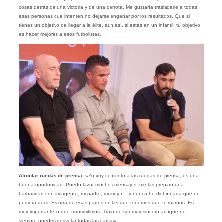
cosas detrás de una victoria y de una derrota. Me gustaría trasladarle a todas
esas personas que intenten no dejarse engañar por los resultados. Que si
tienes un objetivo de llegar a la élite, aún así, si estás en un infantil, tu objetivo
es hacer mejores a esos futbolistas.
Afrontar ruedas de prensa:
«Yo voy contento a las ruedas de prensa, es una
buena oportunidad. Puedo lazar muchos mensajes, me las preparo una
barbaridad con mi agente, mi padre, mi mujer… y nunca he dicho nada que no
pudiera decir. Es otra de esas partes en las que tenemos que formarnos. Es
muy importante lo que transmitimos. Trato de ser muy sincero aunque no
siempre puedes desvelar todas las cartas».