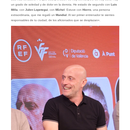
un grado de soledad y de dolor en la derrota. He estado de segundo con
Luis
Milla
, con
Julen Lopetegui
, con
Míchel
. Estuve con
Hierro
, una persona
extraordinaria, que me regaló un
Mundial
. Al ser primer entrenador te sientes
responsables de tu ciudad, de los aficionados que se desplazan».