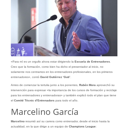
«Para mí es un orgullo ahora estar dirigiendo la
Escuela de Entrenadores
.
Creo que la formación, como bien ha dicho el presentador al inicio, no
solamente nos centramos en los entrenadores profesionales, en los primeros
entrenadores», contó
David Gutiérrez ‘Guti’
.
Antes de comenzar la tertulia junto a los ponentes,
Rubén Mora
aprovechó su
intervención para expresar «la importancia de los cursos de formación y reciclaje
para los entrenadores y entrenadoras» y también explicó todo el plan que tiene
el
Comité Tècnic d’Entrenadors
para todo el año.
Marcelino García
Marcelino
resumió así su carrera como entrenador, desde el inicio hasta la
actualidad, en la que dirige a un equipo de
Champions League
: