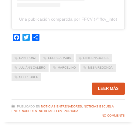
Una publicación compartida por FFCV (@ffcv_info)
Facebook
Twitter
Compartir
DANI PONZ
EDER SARABIA
ENTRENADORES
JULIÁNN CALERO
MARCELINO
MESA REDONDA
SCHREUDER
LEER MÁS
PUBLICADO EN
NOTICIAS ENTRENADORES
,
NOTICIAS ESCUELA
ENTRENADORES
,
NOTICIAS FFCV
,
PORTADA
NO COMMENTS