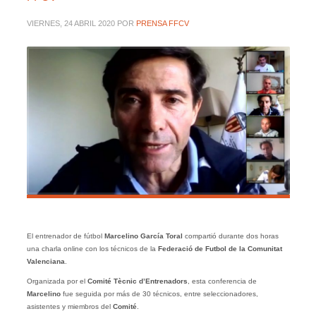
VIERNES, 24 ABRIL 2020
POR
PRENSA FFCV
El entrenador de fútbol
Marcelino García Toral
compartió durante dos horas
una charla online con los técnicos de la
Federació de Futbol de la Comunitat
Valenciana
.
Organizada por el
Comité Tècnic d’Entrenadors
, esta conferencia de
Marcelino
fue seguida por más de 30 técnicos, entre seleccionadores,
asistentes y miembros del
Comité
.