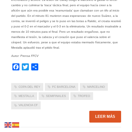
cambio y no culminar la ‘traca’ táctica final, pero el equipo hacía creer a la
afición que aún era posible esa ‘reamuntada’ que clamaban con un tifo al inicio
del partido. En el minuto 81 murieron esas esperanzas: de nuevo Suárez, a la
contra, se inventó el peligro y se lo puso en las botas a Rakitic, el croata resolvió
y puso el 0-2 en el marcador y el 0-3 en la eliminatoria. Un resultado insalvable a
menos de 10 minutos para el final. Pero un resultado engañoso, que no
manifiesta el tesón, la cabeza y el corazón que puso el valencia sobre el
césped. Un esfuerzo, pese a que el equipo estaba mermado físicamente, que
Mestalla aplaudió tras el pitido final.
Autor: Prensa FFCV
Facebook
Twitter
Compartir
COPA DEL REY
FC BARCELONA
MARCELINO
MESTALLA
SEMIFINALES
TROFEO
VALENCIA CF
LEER MÁS