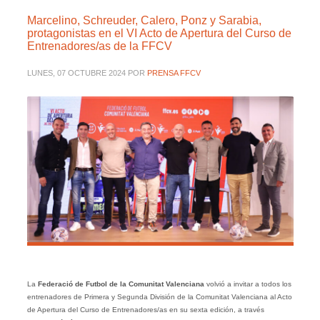
Marcelino, Schreuder, Calero, Ponz y Sarabia,
protagonistas en el VI Acto de Apertura del Curso de
Entrenadores/as de la FFCV
LUNES, 07 OCTUBRE 2024
POR
PRENSA FFCV
La
Federació de Futbol de la Comunitat Valenciana
volvió a invitar a todos los
entrenadores de Primera y Segunda División de la Comunitat Valenciana al Acto
de Apertura del Curso de Entrenadores/as en su sexta edición, a través