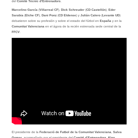
del
Comité Tècnic d’Entrenadors
.
Marcelino García
(
Villarreal CF
),
Dick Schreuder
(
CD Castellón
),
Eder
Sarabia
(
Elche CF
),
Dani Ponz
(
CD Eldense
) y
Julián Calero
(
Levante UD
)
debatieron sobre su profesión y sobre el estado del fútbol en
España
y en la
Comunitat Valenciana
en el ágora de la recién estrenada sede central de la
FFCV
.
El presidente de la
Federació de Futbol de la Comunitat Valenciana
,
Salva
Gomar
, acompañado por el presidente del
Comité d’Entrenadors
,
Kino