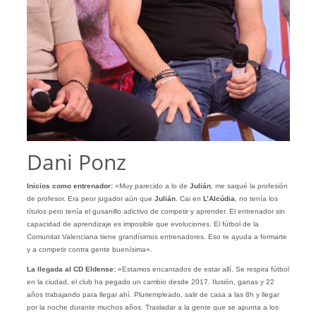
Dani Ponz
Inicios como entrenador:
«Muy parecido a lo de
Julián
, me saqué la profesión
de profesor. Era peor jugador aún que
Julián
. Cai en
L’Alcúdia
, no tenía los
títulos pero tenía el gusanillo adictivo de competir y aprender. El entrenador sin
capacidad de aprendizaje es imposible que evoluciones. El fútbol de la
Comunitat Valenciana tiene grandísimos entrenadores. Eso te ayuda a formarte
y a competir contra gente buenísima».
La llegada al CD Eldense:
«Estamos encantados de estar allí. Se respira fútbol
en la ciudad, el club ha pegado un cambio desde 2017. Ilusión, ganas y 22
años trabajando para llegar ahí. Pluriempleado, salir de casa a las 8h y llegar
por la noche durante muchos años. Trasladar a la gente que se apunta a los