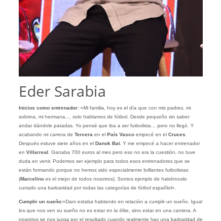
Eder Sarabia
Inicios como entrenador:
«Mi familia, hoy es el día que con mis padres, mi
sobrina, mi hermana,.,. solo hablamos de fútbol. Desde pequeño sin saber
andar dándole patadas. Yo pensé que iba a ser futbolista… pero no llegó. Y
acabando mi carrera de
Tercera
en el
País Vasco
empecé en el
Cruces
.
Después estuve siete años en el
Danok Bat
. Y me empecé a hacer entrenador
en
Villarreal
. Ganaba 700 euros al mes pero eso no era la cuestión, no tuve
duda en venir. Podemos ser ejemplo para todos esos entrenadores que se
están formando porque no hemos sido especialmente brillantes futbolistas
(
Marcelino
es el mejor de todos nosotros). Somos ejemplo de habérnoslo
currado una barbaridad por todas las categorías de fútbol españlol».
Cumplir un sueño:
«Dani estaba hablando en relación a cumplir un sueño. Igual
los que nos ven su sueño no es estar en la élite, sino estar en una cantera. A
nosotros se nos juzga por el resultado cuando realmente hay una barbaridad de