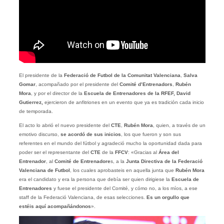
El presidente de la
Federació de Futbol de la Comunitat Valenciana
,
Salva
Gomar
, acompañado por el presidente del
Comité d’Entrenadors
,
Rubén
Mora
, y por el director de la
Escuela de Entrenadores de la RFEF,
David
Gutierrez,
ejercieron de anfitriones en un evento que ya es tradición cada inicio
de temporada.
El acto lo abrió el nuevo presidente del
CTE
,
Rubén Mora
, quien, a través de un
emotivo discurso,
se acordó de sus inicios
, los que fueron y son sus
referentes en el mundo del fútbol y agradeció mucho la oportunidad dada para
poder ser el representante del
CTE
de la
FFCV
: «Gracias al
Área del
Entrenador
, al
Comité de Entrenadore
s, a la
Junta Directiva de la Federació
Valenciana de Futbol
, los cuales aprobasteis en aquella junta que
Rubén Mora
era el candidato y era la persona que debía ser quien dirigiese la
Escuela de
Entrenadores
y fuese el presidente del Comité, y cómo no, a los míos, a ese
staff de la Federació Valenciana, de esas selecciones.
Es un orgullo que
estéis aquí acompañándonos
».