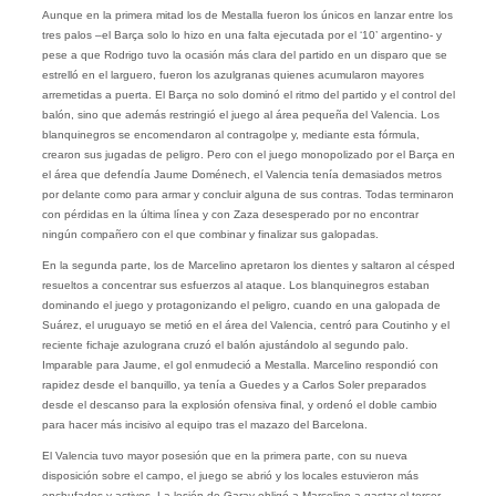
Aunque en la primera mitad los de Mestalla fueron los únicos en lanzar entre los
tres palos –el Barça solo lo hizo en una falta ejecutada por el ‘10’ argentino- y
pese a que Rodrigo tuvo la ocasión más clara del partido en un disparo que se
estrelló en el larguero, fueron los azulgranas quienes acumularon mayores
arremetidas a puerta. El Barça no solo dominó el ritmo del partido y el control del
balón, sino que además restringió el juego al área pequeña del Valencia. Los
blanquinegros se encomendaron al contragolpe y, mediante esta fórmula,
crearon sus jugadas de peligro. Pero con el juego monopolizado por el Barça en
el área que defendía Jaume Doménech, el Valencia tenía demasiados metros
por delante como para armar y concluir alguna de sus contras. Todas terminaron
con pérdidas en la última línea y con Zaza desesperado por no encontrar
ningún compañero con el que combinar y finalizar sus galopadas.
En la segunda parte, los de Marcelino apretaron los dientes y saltaron al césped
resueltos a concentrar sus esfuerzos al ataque. Los blanquinegros estaban
dominando el juego y protagonizando el peligro, cuando en una galopada de
Suárez, el uruguayo se metió en el área del Valencia, centró para Coutinho y el
reciente fichaje azulograna cruzó el balón ajustándolo al segundo palo.
Imparable para Jaume, el gol enmudeció a Mestalla. Marcelino respondió con
rapidez desde el banquillo, ya tenía a Guedes y a Carlos Soler preparados
desde el descanso para la explosión ofensiva final, y ordenó el doble cambio
para hacer más incisivo al equipo tras el mazazo del Barcelona.
El Valencia tuvo mayor posesión que en la primera parte, con su nueva
disposición sobre el campo, el juego se abrió y los locales estuvieron más
enchufados y activos. La lesión de Garay obligó a Marcelino a gastar el tercer