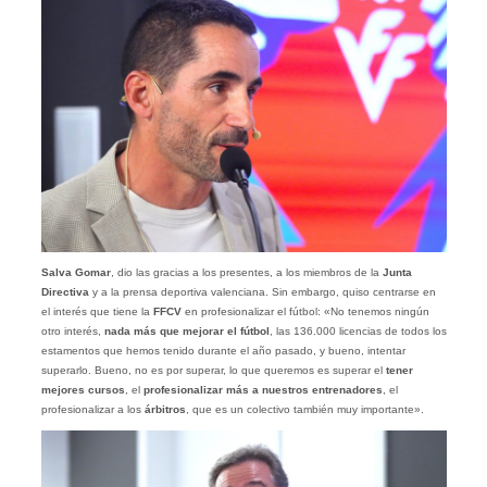
Salva Gomar
, dio las gracias a los presentes, a los miembros de la
Junta
Directiva
y a la prensa deportiva valenciana. Sin embargo, quiso centrarse en
el interés que tiene la
FFCV
en profesionalizar el fútbol: «No tenemos ningún
otro interés,
nada más que mejorar el fútbol
, las 136.000 licencias de todos los
estamentos que hemos tenido durante el año pasado, y bueno, intentar
superarlo. Bueno, no es por superar, lo que queremos es superar el
tener
mejores cursos
, el
profesionalizar más a nuestros entrenadores
, el
profesionalizar a los
árbitros
, que es un colectivo también muy importante».