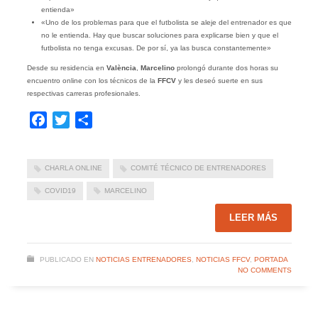
entienda»
«Uno de los problemas para que el futbolista se aleje del entrenador es que
no le entienda. Hay que buscar soluciones para explicarse bien y que el
futbolista no tenga excusas. De por sí, ya las busca constantemente»
Desde su residencia en
València
,
Marcelino
prolongó durante dos horas su
encuentro online con los técnicos de la
FFCV
y les deseó suerte en sus
respectivas carreras profesionales.
Facebook
Twitter
Compartir
CHARLA ONLINE
COMITÉ TÉCNICO DE ENTRENADORES
COVID19
MARCELINO
LEER MÁS
PUBLICADO EN
NOTICIAS ENTRENADORES
,
NOTICIAS FFCV
,
PORTADA
NO COMMENTS