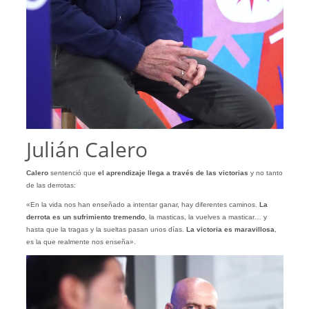
Julián Calero
Calero
sentenció que
el
aprendizaje llega a través de las victorias
y no tanto
de las derrotas:
«En la vida nos han enseñado a intentar ganar, hay diferentes caminos.
La
derrota es un sufrimiento tremendo
, la masticas, la vuelves a masticar… y
hasta que la tragas y la sueltas pasan unos días.
La victoria es maravillosa
,
es la que realmente nos enseña».