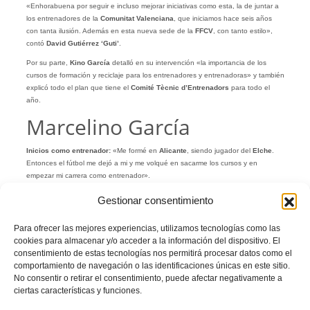
«Enhorabuena por seguir e incluso mejorar iniciativas como esta, la de juntar a
los entrenadores de la
Comunitat Valenciana
, que iniciamos hace seis años
con tanta ilusión. Además en esta nueva sede de la
FFCV
, con tanto estilo»,
contó
David Gutiérrez ‘Guti’
.
Por su parte,
Kino García
detalló en su intervención «la importancia de los
cursos de formación y reciclaje para los entrenadores y entrenadoras» y también
explicó todo el plan que tiene el
Comité Tècnic d’Entrenadors
para todo el
año.
Marcelino García
Inicios como entrenador:
«Me formé en
Alicante
, siendo jugador del
Elche
.
Entonces el fútbol me dejó a mi y me volqué en sacarme los cursos y en
empezar mi carrera como entrenador».
Importancia del cuerpo técnico:
«No hay tanto contraste con salir fuera.
Gestionar consentimiento
Nosotros con tan poco tiempo no puede sacar una conclusión definitiva. El
mayor condicionante es el idioma, cómo llegas al futbolista. El fútbol tiene en
Para ofrecer las mejores experiencias, utilizamos tecnologías como las
cada lugar su propia personalidad, pero no es tan siferente. La prueba es la
cookies para almacenar y/o acceder a la información del dispositivo. El
cantidad de españoles que están por el mundo y que tienen éxito. Para un
consentimiento de estas tecnologías nos permitirá procesar datos como el
entrenador lo importante es tener buenos futbolistas, sea en España, en
comportamiento de navegación o las identificaciones únicas en este sitio.
Inglaterra o en Francia»
No consentir o retirar el consentimiento, puede afectar negativamente a
ciertas características y funciones.