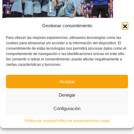
Gestionar consentimiento
Para ofrecer las mejores experiencias, utilizamos tecnologías como las
cookies para almacenar y/o acceder a la información del dispositivo. El
GALERÍA DE FOTOS – Todos los premiados en la Gala de Trofeos de
Valencia 24/25 celebrada en Mas Camarena Resort
consentimiento de estas tecnologías nos permitirá procesar datos como el
comportamiento de navegación o las identificaciones únicas en este sitio.
No consentir o retirar el consentimiento, puede afectar negativamente a
ciertas características y funciones.
Aceptar
Denegar
Configuración
Política de cookies
Política de privacidad
Aviso Legal