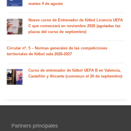
martes 4 de agosto
Nuevo curso de Entrenador de fútbol Licencia UEFA
C que comenzará en noviembre 2026 (agotadas las
plazas del curso de septiembre)
Circular nº. 5 – Normas generales de las competiciones
territoriales de fútbol sala 2026-2027
Curso de entrenador de fútbol UEFA B en Valencia,
Castellón y Alicante (comienzo el 20 de septiembre)
Partners principales