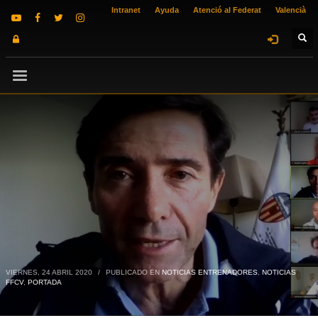
Intranet
Ayuda
Atenció al Federat
Valencià
VIERNES, 24 ABRIL 2020
/
PUBLICADO EN
NOTICIAS ENTRENADORES
,
NOTICIAS
FFCV
,
PORTADA