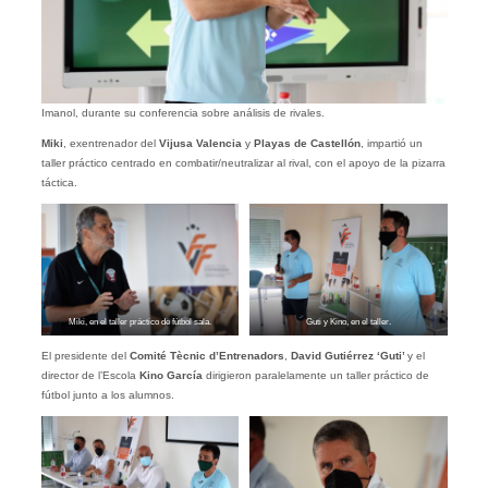
Imanol, durante su conferencia sobre análisis de rivales.
Miki
, exentrenador del
Vijusa Valencia
y
Playas de Castellón
, impartió un
taller práctico centrado en combatir/neutralizar al rival, con el apoyo de la pizarra
táctica.
Miki, en el taller práctico de fútbol sala.
Guti y Kino, en el taller.
El presidente del
Comité Tècnic d’Entrenadors
,
David Gutiérrez ‘Guti’
y el
director de l’Escola
Kino García
dirigieron paralelamente un taller práctico de
fútbol junto a los alumnos.