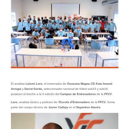
El analista
Luismi Loro
, el entrenador de
Osasuna Magna CD Xota Imanol
Arregui
y
David Gordo,
seleccionador nacional de fútbol sub15 y sub16,
pusieron el broche a la II edición del
Campus de Entrenadores
de la
FFCV
.
Loro
, analista táctico y profesor de l’
Escola d’Entrenadors
de la
FFCV
, forma
parte del cuerpo técnico de
Javier Calleja
en el
Deportivo Alavés
.