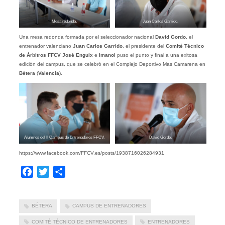
Mesa redonda.
Juan Carlos Garrido.
Una mesa redonda formada por el seleccionador nacional
David Gordo
, el
entrenador valenciano
Juan Carlos Garrido
, el presidente del
Comité Técnico
de Árbitros FFCV
José Enguix
e
Imanol
puso el punto y final a una exitosa
edición del campus, que se celebró en el Complejo Deportivo Mas Camarena en
Bétera
(
Valencia
).
Alumnos del II Campus de Entrenadores FFCV.
David Gordo.
https://www.facebook.com/FFCV.es/posts/1938716026284931
Facebook
Twitter
Compartir
BÉTERA
CAMPUS DE ENTRENADORES
COMITÉ TÉCNICO DE ENTRENADORES
ENTRENADORES