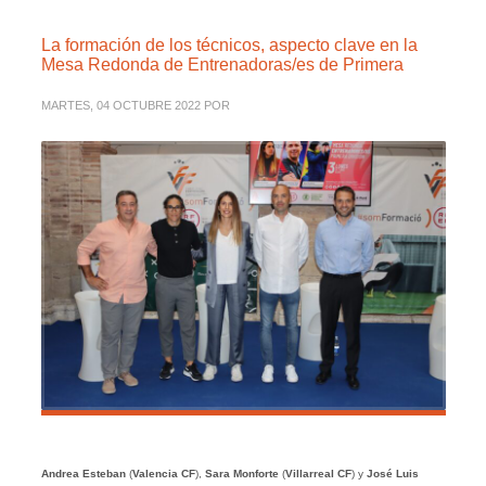
La formación de los técnicos, aspecto clave en la
Mesa Redonda de Entrenadoras/es de Primera
MARTES, 04 OCTUBRE 2022
POR
Andrea Esteban
(
Valencia CF
),
Sara Monforte
(
Villarreal CF
) y
José Luis