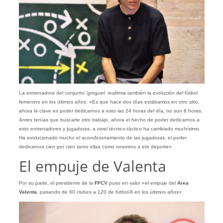
La entrenadora del conjunto ‘groguet’ reafirma también la evolución del fútbol
femenino en los últimos años: «Es que hace dos días estábamos en otro sitio,
ahora la clave es poder dedicarnos a esto las 24 horas del día, no son 8 horas.
Antes tenías que buscarte otro trabajo, ahora el hecho de poder dedicarnos a
esto entrenadores y jugadoras, a nivel técnico-táctico ha cambiado muchísimo.
Ha evolucionado mucho el acondicionamiento de las jugadoras, el poder
dedicarnos cien por cien tanto ellas como nosotros a ete deporte».
El empuje de Valenta
Por su parte, el presidente de la
FFCV
puso en valor «el empuje del
Area
Valenta
, pasando de 60 clubes a 120 de fútbol-8 en los últimos años».