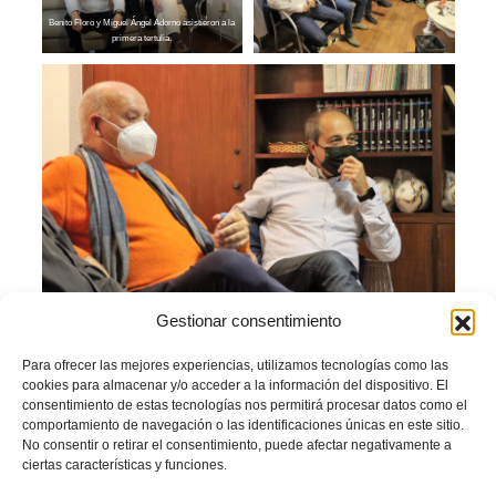
Benito Floro y Miguel Ángel Adorno asistieron a la
primera tertulia.
Gestionar consentimiento
También participaron en esta primera cita de la temporada
José Correcher
,
Para ofrecer las mejores experiencias, utilizamos tecnologías como las
Bernardo García
,
Isidro Pérez
,
Vicente
Medina
,
Fran Llorente
,
Antonio Floro,
cookies para almacenar y/o acceder a la información del dispositivo. El
Ángel Gallego
y
Javier Aguilar
.
consentimiento de estas tecnologías nos permitirá procesar datos como el
comportamiento de navegación o las identificaciones únicas en este sitio.
La intención del Comité es realizar estas tertulias al menos una vez al mes.
No consentir o retirar el consentimiento, puede afectar negativamente a
ciertas características y funciones.
| ENTRENADORS |