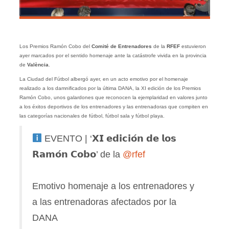
Los Premios Ramón Cobo del
Comité de Entrenadores
de la
RFEF
estuvieron
ayer marcados por el sentido homenaje ante la catástrofe vivida en la provincia
de
València
.
La Ciudad del Fútbol albergó ayer, en un acto emotivo por el homenaje
realizado a los damnificados por la última DANA, la XI edición de los Premios
Ramón Cobo, unos galardones que reconocen la ejemplaridad en valores junto
a los éxitos deportivos de los entrenadores y las entrenadoras que compiten en
las categorías nacionales de fútbol, fútbol sala y fútbol playa.
EVENTO | ‘𝗫𝗜 𝗲𝗱𝗶𝗰𝗶𝗼́𝗻 𝗱𝗲 𝗹𝗼𝘀
𝗥𝗮𝗺𝗼́𝗻 𝗖𝗼𝗯𝗼’ de la
@rfef
Emotivo homenaje a los entrenadores y
a las entrenadoras afectados por la
DANA