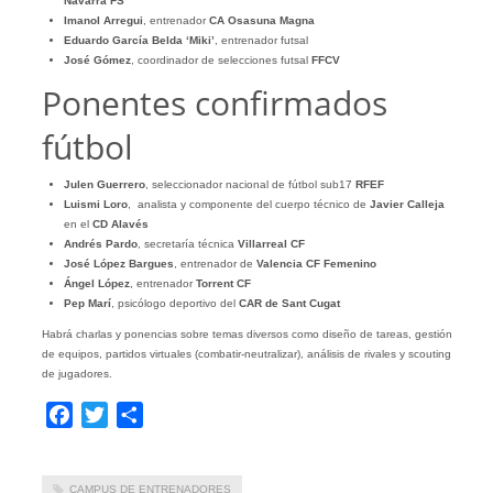
Navarra FS
Imanol Arregui
, entrenador
CA Osasuna Magna
Eduardo García Belda ‘Miki’
, entrenador futsal
José Gómez
, coordinador de selecciones futsal
FFCV
Ponentes confirmados
fútbol
Julen Guerrero
, seleccionador nacional de fútbol sub17
RFEF
Luismi Loro
, analista y componente del cuerpo técnico de
Javier Calleja
en el
CD Alavés
Andrés Pardo
, secretaría técnica
Villarreal CF
José López Bargues
, entrenador de
Valencia CF Femenino
Ángel López
, entrenador
Torrent CF
Pep Marí
, psicólogo deportivo del
CAR de Sant Cugat
Habrá charlas y ponencias sobre temas diversos como diseño de tareas, gestión
de equipos, partidos virtuales (combatir-neutralizar), análisis de rivales y scouting
de jugadores.
Facebook
Twitter
Compartir
CAMPUS DE ENTRENADORES