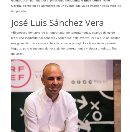
Gomar
, acompañado por el presidente del
Comité d’Entrenadors
,
Kino
García
, ejercieron de anfitriones en un evento que ya es tradición cada inicio de
temporada.
José Luis Sánchez Vera
«El proceso formativo de un entrenador no termina nunca, cuando dejes de
tener esa inquietud por conocer y saber que esto avanza, el día que no sientas
ese gusanillo… el camino lo has de volver a redirigir. Las licencias te permiten
llegar a, pero el proceso de reciclaje no termina nunca y afecta a todos… Nos
da vida».