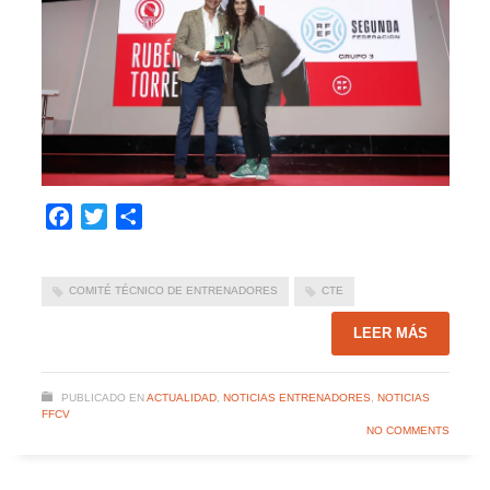
Facebook
Twitter
Compartir
COMITÉ TÉCNICO DE ENTRENADORES
CTE
LEER MÁS
PUBLICADO EN
ACTUALIDAD
,
NOTICIAS ENTRENADORES
,
NOTICIAS
FFCV
NO COMMENTS