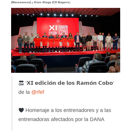
(Massanassa)
y
Enzo Aliaga (CD Bugarra
).
‘𝗫𝗜 𝗲𝗱𝗶𝗰𝗶𝗼́𝗻 𝗱𝗲 𝗹𝗼𝘀 𝗥𝗮𝗺𝗼́𝗻 𝗖𝗼𝗯𝗼’
de la
@rfef
Homenaje a los entrenadores y a las
entrenadoras afectados por la DANA