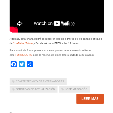
Además, esta charla podrá seguirse en directo a través de los canales oficiales
de
YouTube
,
Twitter
y Facebook de la
FFCV
a las 19 horas.
Para asistir de forma presencial a esta ponencia es necesario rellenar
este
FORMULARIO
para la reserva de plaza (aforo limitado a 20 plazas).
Facebook
Twitter
Compartir
COMITÉ TÉCNICO DE ENTRENADORES
JORNADAS DE ACTUALIZACIÓN
JOSÉ MASCARÓS
LEER MÁS