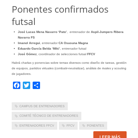
Ponentes confirmados
futsal
José Lucas Mena Navarro ‘Pato’
, entrenador de
Aspil-Jumpers Ribera
Navarra FS
Imanol Arregui
, entrenador
CA Osasuna Magna
Eduardo García Belda ‘Miki’
, entrenador futsal
José Gómez
, coordinador de selecciones futsal
FFCV
Habrá charlas y ponencias sobre temas diversos como diseño de tareas, gestión
de equipos, partidos virtuales (combatir-neutralizar), análisis de rivales y scouting
de jugadores.
Facebook
Twitter
Compartir
CAMPUS DE ENTRENADORES
COMITÉ TÉCNICO DE ENTRENADORES
ENTRENADORES FFCV
FFCV
PONENTES
LEER MÁS