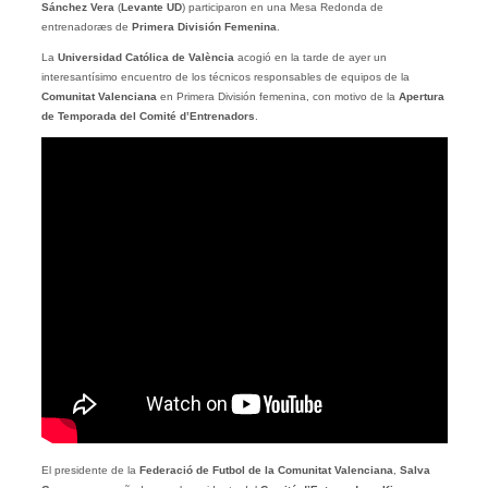
Sánchez Vera
(
Levante UD
) participaron en una Mesa Redonda de
entrenadoræs de
Primera División Femenina
.
La
Universidad Católica de València
acogió en la tarde de ayer un
interesantísimo encuentro de los técnicos responsables de equipos de la
Comunitat Valenciana
en Primera División femenina, con motivo de la
Apertura
de Temporada del Comité d’Entrenadors
.
El presidente de la
Federació de Futbol de la Comunitat Valenciana
,
Salva