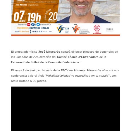
El preparador físico
José Mascarós
cerrará el tercer trimestre de ponencias en
las Jornadas de Actualización del
Comité Tècnic d’Entrenadors de la
Federació de Futbol de la Comunitat Valenciana
.
El lunes 7 de junio, en la sede de la
FFCV
en
Alicante
,
Mascarós
ofrecerá una
conferencia bajo el título ‘
Multidisciplariedad vs especificad en el trabajo’
‘, con
aforo limitado a 20 plazas.