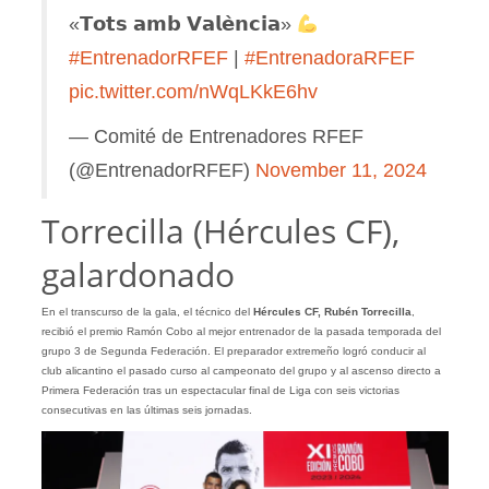
«𝗧𝗼𝘁𝘀 𝗮𝗺𝗯 𝗩𝗮𝗹𝗲̀𝗻𝗰𝗶𝗮»
#EntrenadorRFEF
|
#EntrenadoraRFEF
pic.twitter.com/nWqLKkE6hv
— Comité de Entrenadores RFEF
(@EntrenadorRFEF)
November 11, 2024
Torrecilla (Hércules CF),
galardonado
En el transcurso de la gala, el técnico del
Hércules CF, Rubén Torrecilla
,
recibió el premio Ramón Cobo al mejor entrenador de la pasada temporada del
grupo 3 de Segunda Federación. El preparador extremeño logró conducir al
club alicantino el pasado curso al campeonato del grupo y al ascenso directo a
Primera Federación tras un espectacular final de Liga con seis victorias
consecutivas en las últimas seis jornadas.