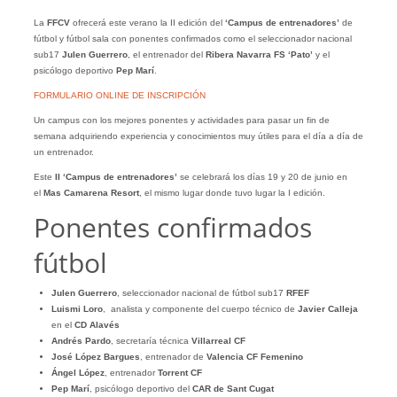
La
FFCV
ofrecerá este verano la II edición del
‘Campus de entrenadores’
de
fútbol y fútbol sala con ponentes confirmados como el seleccionador nacional
sub17
Julen Guerrero
, el entrenador del
Ribera Navarra FS ‘Pato’
y el
psicólogo deportivo
Pep Marí
.
FORMULARIO ONLINE DE INSCRIPCIÓN
Un campus con los mejores ponentes y actividades para pasar un fin de
semana adquiriendo experiencia y conocimientos muy útiles para el día a día de
un entrenador.
Este
II ‘Campus de entrenadores’
se celebrará los días 19 y 20 de junio en
el
Mas Camarena Resort
, el mismo lugar donde tuvo lugar la I edición.
Ponentes confirmados
fútbol
Julen Guerrero
, seleccionador nacional de fútbol sub17
RFEF
Luismi Loro
, analista y componente del cuerpo técnico de
Javier Calleja
en el
CD Alavés
Andrés Pardo
, secretaría técnica
Villarreal CF
José López Bargues
, entrenador de
Valencia CF Femenino
Ángel López
, entrenador
Torrent CF
Pep Marí
, psicólogo deportivo del
CAR de Sant Cugat