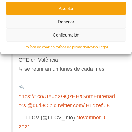
Aceptar
Vuelven 'Las tertulias del Comité' a la
Denegar
FFCV
Configuración
↳ los entrenadores de la Comunitat
Política de cookies
Política de privacidad
Aviso Legal
intercambian impresiones en la sede del
CTE en València
↳ se reunirán un lunes de cada mes
https://t.co/UYJpXGQzHH
#SomEntrenad
ors
@guti8C
pic.twitter.com/lHLqzefuj8
— FFCV (@FFCV_info)
November 9,
2021