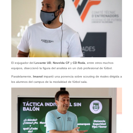
El exjugador del
Levante UD
,
Novelda CF
y
CD Roda
, entre otros muchos
equipos, diseccionó la figura del analista en un club profesional de fútbol.
Paralelamente,
Imanol
impartó una ponencia sobre scouting de rivales dirigida a
los alumnos del campus de la modalidad de fútbol sala.