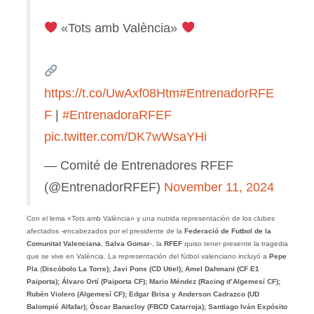
«Tots amb València»
https://t.co/UwAxf08Htm
#EntrenadorRFE
F
|
#EntrenadoraRFEF
pic.twitter.com/DK7wWsaYHi
— Comité de Entrenadores RFEF
(@EntrenadorRFEF)
November 11, 2024
Con el lema «Tots amb València» y una nutrida representación de los clubes
afectados -encabezados por el presidente de la
Federació de Futbol de la
Comunitat Valenciana
,
Salva Gomar
-, la
RFEF
quiso tener presente la tragedia
que se vive en València. La representación del fútbol valenciano incluyó a
Pepe
Pla
(
Discóbolo La Torre); Javi Pons (CD Utiel); Amel Dahmani (CF E1
Paiporta); Álvaro Ortí (Paiporta CF); Mario Méndez (Racing d’Algemesí CF);
Rubén Violero (Algemesí CF); Edgar Brisa y Anderson Cadrazco (UD
Balompié Alfafar); Óscar Banacloy (FBCD Catarroja); Santiago Iván Expósito