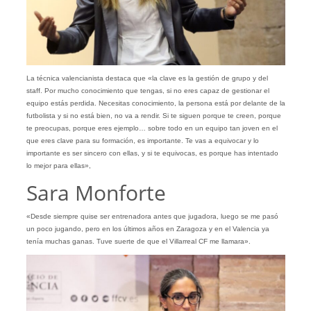
La técnica valencianista destaca que «la clave es la gestión de grupo y del
staff. Por mucho conocimiento que tengas, si no eres capaz de gestionar el
equipo estás perdida. Necesitas conocimiento, la persona está por delante de la
futbolista y si no está bien, no va a rendir. Si te siguen porque te creen, porque
te preocupas, porque eres ejemplo… sobre todo en un equipo tan joven en el
que eres clave para su formación, es importante. Te vas a equivocar y lo
importante es ser sincero con ellas, y si te equivocas, es porque has intentado
lo mejor para ellas»,
Sara Monforte
«Desde siempre quise ser entrenadora antes que jugadora, luego se me pasó
un poco jugando, pero en los últimos años en Zaragoza y en el Valencia ya
tenía muchas ganas. Tuve suerte de que el Villarreal CF me llamara».