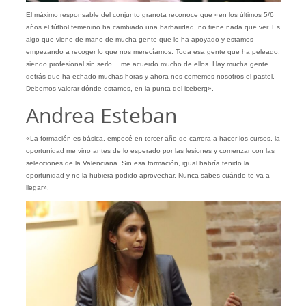
El máximo responsable del conjunto granota reconoce que «en los últimos 5/6
años el fútbol femenino ha cambiado una barbaridad, no tiene nada que ver. Es
algo que viene de mano de mucha gente que lo ha apoyado y estamos
empezando a recoger lo que nos merecíamos. Toda esa gente que ha peleado,
siendo profesional sin serlo… me acuerdo mucho de ellos. Hay mucha gente
detrás que ha echado muchas horas y ahora nos comemos nosotros el pastel.
Debemos valorar dónde estamos, en la punta del iceberg».
Andrea Esteban
«La formación es básica, empecé en tercer año de carrera a hacer los cursos, la
oportunidad me vino antes de lo esperado por las lesiones y comenzar con las
selecciones de la Valenciana. Sin esa formación, igual habría tenido la
oportunidad y no la hubiera podido aprovechar. Nunca sabes cuándo te va a
llegar».