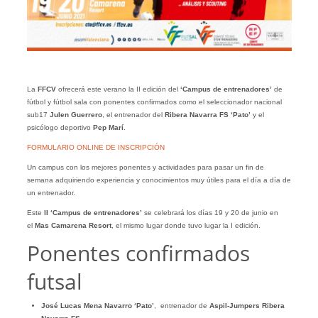
La
FFCV
ofrecerá este verano la II edición del
‘Campus de entrenadores’
de
fútbol y fútbol sala con ponentes confirmados como el seleccionador nacional
sub17
Julen Guerrero
, el entrenador del
Ribera Navarra FS ‘Pato’
y el
psicólogo deportivo
Pep Marí
.
FORMULARIO ONLINE DE INSCRIPCIÓN
Un campus con los mejores ponentes y actividades para pasar un fin de
semana adquiriendo experiencia y conocimientos muy útiles para el día a día de
un entrenador.
Este
II ‘Campus de entrenadores’
se celebrará los días 19 y 20 de junio en
el
Mas Camarena Resort
, el mismo lugar donde tuvo lugar la I edición.
Ponentes confirmados
futsal
José Lucas Mena Navarro ‘Pato’
, entrenador de
Aspil-Jumpers Ribera