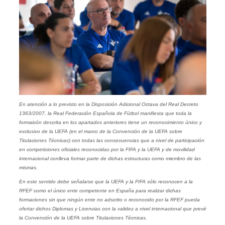
En atención a lo previsto en la Disposición Adicional Octava del Real Decreto
1363/2007, la Real Federación Española de Fútbol manifiesta que toda la
formaicón descrita en los apartados anteriores tiene un reconocimiento único y
exclusivo de la UEFA (en el marco de la Convención de la UEFA sobre
Titulaciones Técnicas) con todas las consecuencias que a nivel de participación
en competiciones oficiales reconocidas por la FIFA y la UEFA y de movilidad
internacional conlleva formar parte de dichas estructuras como miembro de las
mismas.
En este sentido debe señalarse que la UEFA y la FIFA sólo reconocen a la
RFEF como el único ente competente en España para realizar dichas
formaciones sin que ningún ente no adscrito o reconocido por la RFEF pueda
ofertar dichos Diplomas y Licencias con la validez a nivel internacional que prevé
la Convención de la UEFA sobre Titulaciones Técnicas.