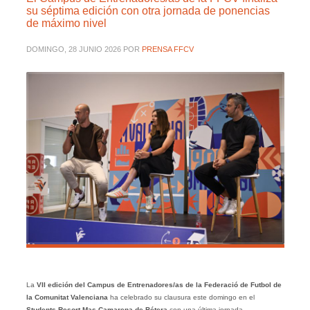
su séptima edición con otra jornada de ponencias
de máximo nivel
DOMINGO, 28 JUNIO 2026
POR
PRENSA FFCV
La
VII edición del Campus de Entrenadores/as de la Federació de Futbol de
la Comunitat Valenciana
ha celebrado su clausura este domingo en el
Students Resort Mas Camarena de Bétera
con una última jornada