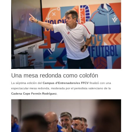
Una mesa redonda como colofón
La séptima edición del
Campus d’Entrenadors/es FFCV
finalizó con una
espectacular mesa redonda, moderada por el periodista valenciano de la
Cadena Cope
Fermín Rodríguez
.