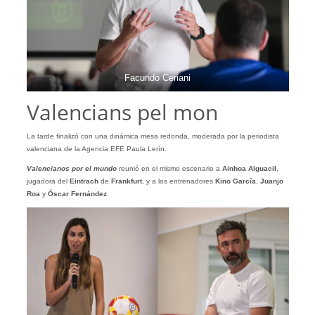
Facundo Ceriani
Valencians pel mon
La tarde finalizó con una dinámica mesa redonda, moderada por la periodista
valenciana de la Agencia EFE Paula Lerín.
Valencianos por el mundo
reunió en el mismo escenario a
Ainhoa Alguacil
,
jugadora del
Eintrach
de
Frankfurt
, y a los entrenadores
Kino García
,
Juanjo
Roa
y
Óscar Fernández
.