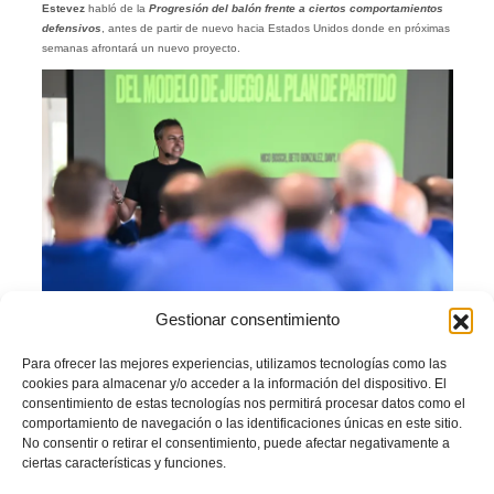
Estevez
habló de la
Progresión del balón frente a ciertos comportamientos
defensivos
, antes de partir de nuevo hacia Estados Unidos donde en próximas
semanas afrontará un nuevo proyecto.
Gestionar consentimiento
Futsal
Para ofrecer las mejores experiencias, utilizamos tecnologías como las
cookies para almacenar y/o acceder a la información del dispositivo. El
Miki y el futsal actual
consentimiento de estas tecnologías nos permitirá procesar datos como el
comportamiento de navegación o las identificaciones únicas en este sitio.
No consentir o retirar el consentimiento, puede afectar negativamente a
En la sala de fútbol sala, el mítico entrenador
Eduardo García Belda
Miki
abrió
ciertas características y funciones.
la jornada del domingo.