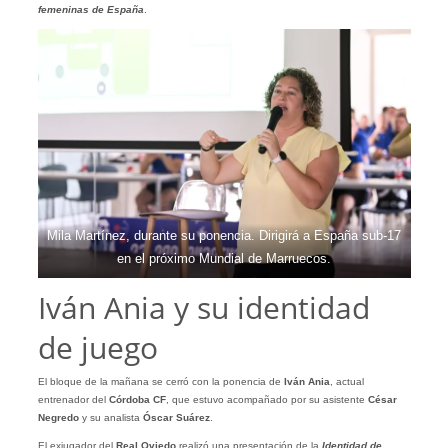
femeninas de España
.
Mila Martínez, durante su ponencia. Dirigirá a España sub-17
en el próximo Mundial de Marruecos.
Iván Ania y su identidad
de juego
El bloque de la mañana se cerró con la ponencia de
Iván Ania
, actual
entrenador del
Córdoba CF
, que estuvo acompañado por su asistente
César
Negredo
y su analista
Óscar Suárez
.
El exjugador del
Real Oviedo
realizó una presentación de la
Identidad de