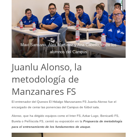
Mavi Sansano, Álex Martínez y Ana Cabello, entre los
alumnos del Campus
Juanlu Alonso, la
metodología de
Manzanares FS
El entrenador del Quesos El Hidalgo Manzanares FS Juanlu Alonso fue el
encargado de cerrar las ponencias del Campus de fútbol sala.
Alonso, que ha dirigido equipos como el Inter FS, Azkar Lugo, Benicarló FS,
Burela o Peñíscola FS, centró su exposición en la
Propuesta de metodología
para el entrenamiento de los fundamentos de ataque
.