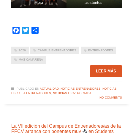
Mora
asistentes.
Facebook
Twitter
Compartir
2026
CAMPUS ENTRENADORES
ENTRENADORES
MAS CAMARENA
LEER MÁS
PUBLICADO EN
ACTUALIDAD
,
NOTICIAS ENTRENADORES
,
NOTICIAS
ESCUELA ENTRENADORES
,
NOTICIAS FFCV
,
PORTADA
NO COMMENTS
La VII edición del Campus de Entrenadores/as de la
FFCV arranca con ponentes muy
en Students