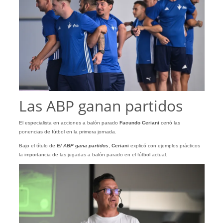
Las ABP ganan partidos
El especialista en acciones a balón parado
Facundo Ceriani
cerró las
ponencias de fútbol en la primera jornada.
Bajo el título de
El ABP gana partidos
,
Ceriani
explicó con ejemplos prácticos
la importancia de las jugadas a balón parado en el fútbol actual.