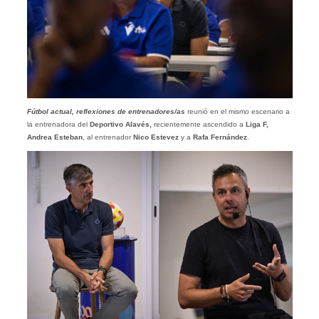
Fútbol actual, reflexiones de entrenadores/as
reunió en el mismo escenario a
la entrenadora del
Deportivo Alavés,
recientemente ascendido a
Liga F,
Andrea Esteban
, al entrenador
Nico Estevez
y a
Rafa Fernández
.