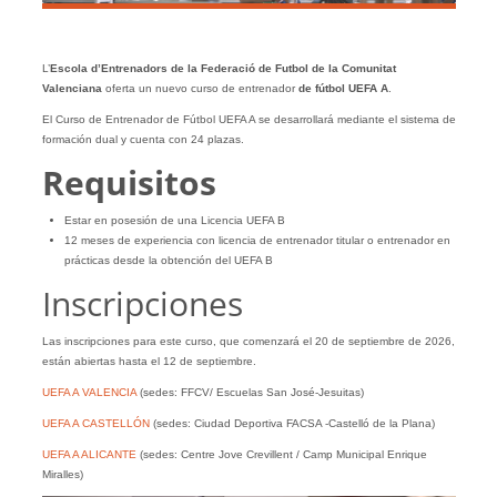
L’
Escola d’Entrenadors de la Federació de Futbol de la Comunitat
Valenciana
oferta un nuevo curso de entrenador
de fútbol UEFA A
.
El Curso de Entrenador de Fútbol UEFA A se desarrollará mediante el sistema de
formación dual y cuenta con 24 plazas.
Requisitos
Estar en posesión de una Licencia UEFA B
12 meses de experiencia con licencia de entrenador titular o entrenador en
prácticas desde la obtención del UEFA B
Inscripciones
Las inscripciones para este curso, que comenzará el 20 de septiembre de 2026,
están abiertas hasta el 12 de septiembre.
UEFA A VALENCIA
(sedes: FFCV/ Escuelas San José-Jesuitas)
UEFA A CASTELLÓN
(sedes: Ciudad Deportiva FACSA -Castelló de la Plana)
UEFA A ALICANTE
(sedes: Centre Jove Crevillent / Camp Municipal Enrique
Miralles)