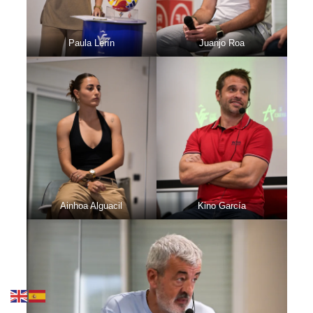
Paula Lerín
Juanjo Roa
Ainhoa Alguacil
Kino García