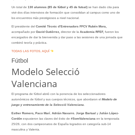
Un total de
130 alumnos (85 de fútbol y 45 de futsal)
se han dado cita para
vivir dos días intensivos de formación que consolidan al campus como uno de
los encuentros más prestigiosos a nivel nacional.
El presidente del
Comité Tècnic d’Entrenadors FFCV Rubén Mora,
acompañado por
David Gutiérrez,
director de la
Academia RFEF,
fueron los
encargados de dar la bienvenida y dar paso a las sesiones de una jornada que
combinó teoría y práctica.
TODAS LAS FOTOS, AQUÍ
Fútbol
Modelo Selecció
Valenciana
El programa de fútbol abrió con la ponencia de los seleccionadores
autonómicos de fútbol y sus cuerpos técnicos, que abordaron el
Modelo de
juego y entrenamiento de la Selecció Valenciana.
Esther Romero, Paco Marí
,
Adrián Navarro
,
Jorge Bartual
y
Julián López-
Cordón
expusieron las claves del éxito de
#SomValenciana
en la temporada
25/26, con dos campeonatos de España logrados en categoría sub-14
masculina y Valenta.