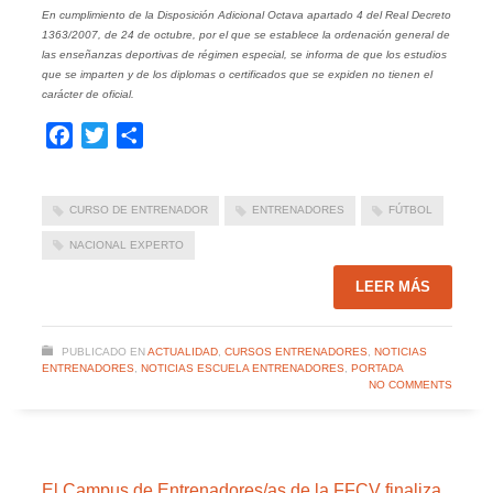
En cumplimiento de la Disposición Adicional Octava apartado 4 del Real Decreto
1363/2007, de 24 de octubre, por el que se establece la ordenación general de
las enseñanzas deportivas de régimen especial, se informa de que los estudios
que se imparten y de los diplomas o certificados que se expiden no tienen el
carácter de oficial.
Facebook
Twitter
Compartir
CURSO DE ENTRENADOR
ENTRENADORES
FÚTBOL
NACIONAL EXPERTO
LEER MÁS
PUBLICADO EN
ACTUALIDAD
,
CURSOS ENTRENADORES
,
NOTICIAS
ENTRENADORES
,
NOTICIAS ESCUELA ENTRENADORES
,
PORTADA
NO COMMENTS
El Campus de Entrenadores/as de la FFCV finaliza