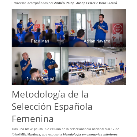
Estuvieron acompañados por
Andrés Palop
,
Josep Ferrer
e
Israel Jordá
.
Paco Marí
Adrián Navarro
Julián y Bartual
Metodología de la
Selección Española
Femenina
Tras una breve pausa, fue el turno de
la seleccionadora nacional sub-17 de
fútbol
Mila Martínez
, que expuso la
Metodología en categorías inferiores