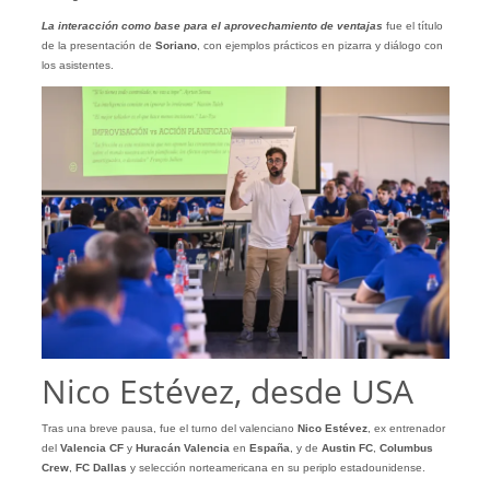
La interacción como base para el aprovechamiento de ventajas
fue el título
de la presentación de
Soriano
, con ejemplos prácticos en pizarra y diálogo con
los asistentes.
Nico Estévez, desde USA
Tras una breve pausa, fue el turno del valenciano
Nico Estévez
, ex entrenador
del
Valencia CF
y
Huracán Valencia
en
España
, y de
Austin FC
,
Columbus
Crew
,
FC Dallas
y selección norteamericana en su periplo estadounidense.