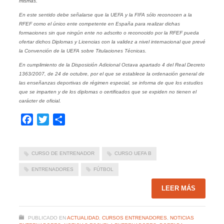
mismas.
En este sentido debe señalarse que la UEFA y la FIFA sólo reconocen a la
RFEF como el único ente competente en España para realizar dichas
formaciones sin que ningún ente no adscrito o reconocido por la RFEF pueda
ofertar dichos Diplomas y Licencias con la validez a nivel internacional que prevé
la Convención de la UEFA sobre Titulaciones Técnicas.
En cumplimiento de la Disposición Adicional Octava apartado 4 del Real Decreto
1363/2007, de 24 de octubre, por el que se establece la ordenación general de
las enseñanzas deportivas de régimen especial, se informa de que los estudios
que se imparten y de los diplomas o certificados que se expiden no tienen el
carácter de oficial.
Facebook
Twitter
Compartir
CURSO DE ENTRENADOR
CURSO UEFA B
ENTRENADORES
FÚTBOL
LEER MÁS
PUBLICADO EN
ACTUALIDAD
,
CURSOS ENTRENADORES
,
NOTICIAS