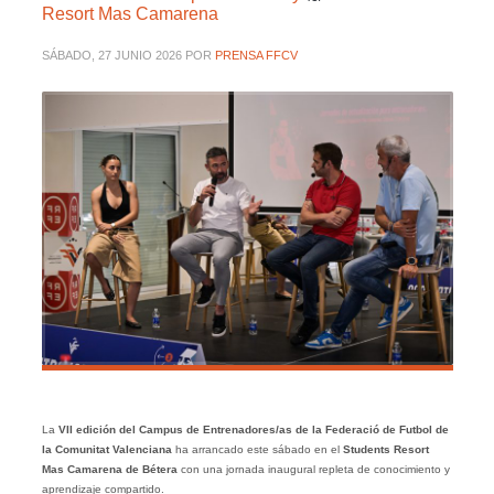
Resort Mas Camarena
SÁBADO, 27 JUNIO 2026
POR
PRENSA FFCV
La
VII edición del Campus de Entrenadores/as de la Federació de Futbol de
la Comunitat Valenciana
ha arrancado este sábado en el
Students Resort
Mas Camarena de Bétera
con una jornada inaugural repleta de conocimiento y
aprendizaje compartido.