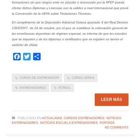
formaciones sin que ningún ente no adscrito o reconocido por la RFEF pueda
ofertar dichos Diplomas y Licencias con la validez a nivel internacional que prevé
la Convención de la UEFA sobre Titulaciones Técnicas.
En cumplimiento de la Disposición Adicional Octava apartado 4 del Real Decreto
1363/2007, de 24 de octubre, por el que se establece la ordenación general de
las enseñanzas deportivas de régimen especial, se informa de que los estudios
que se imparten y de los diplomas o certificados que se expiden no tienen el
carácter de oficial.
Facebook
Twitter
Compartir
CURSO DE ENTRENADOR
CURSO UEFA A
ENTRENADORES
FÚTBOL
LEER MÁS
PUBLICADO EN
ACTUALIDAD
,
CURSOS ENTRENADORES
,
NOTICIAS
ENTRENADORES
,
NOTICIAS ESCUELA ENTRENADORES
,
PORTADA
NO COMMENTS