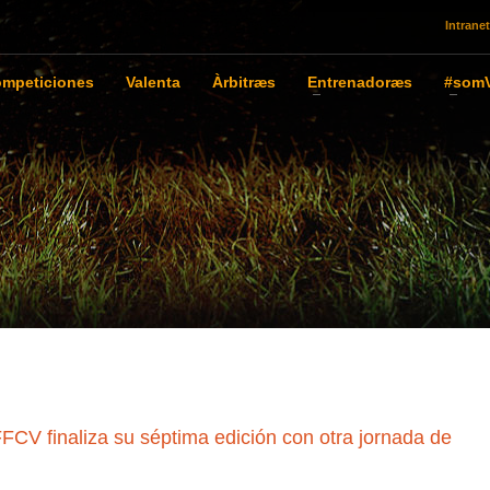
Intranet
mpeticiones
Valenta
Àrbitræs
Entrenadoræs
#somV
CV finaliza su séptima edición con otra jornada de