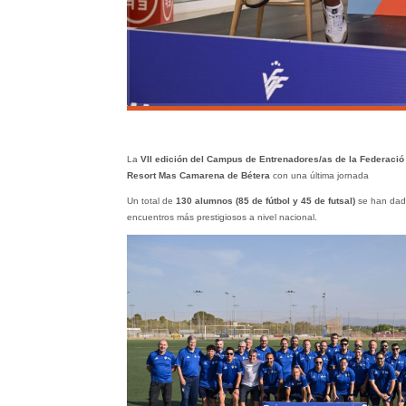
La
VII edición del Campus de Entrenadores/as de la Federació 
Resort Mas Camarena de Bétera
con una última jornada
Un total de
130 alumnos (85 de fútbol y 45 de futsal)
se han dado
encuentros más prestigiosos a nivel nacional.