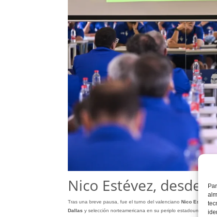
Nico Estévez, desde 
Par
alm
Tras una breve pausa, fue el turno del valenciano
Nico Estévez
, 
tec
Dallas
y selección norteamericana en su periplo estadounidense.
ide