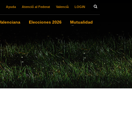
Ayuda
Atenció al Federat
Valencià
LOGIN
alenciana
Elecciones 2026
Mutualidad