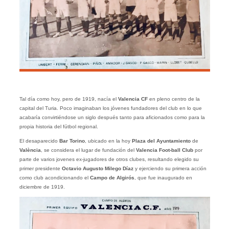
Tal día como hoy, pero de 1919, nacía el
Valencia CF
en pleno centro de la
capital del Turia. Poco imaginaban los jóvenes fundadores del club en lo que
acabaría convirtiéndose un siglo después tanto para aficionados como para la
propia historia del fútbol regional.
El desaparecido
Bar Torino
, ubicado en la hoy
Plaza del Ayuntamiento
de
València
, se considera el lugar de fundación del
Valencia Foot-ball Club
por
parte de varios jovenes ex-jugadores de otros clubes, resultando elegido su
primer presidente
Octavio Augusto Milego Díaz
y ejerciendo su primera acción
como club acondicionando el
Campo de Algirós
, que fue inaugurado en
diciembre de 1919.