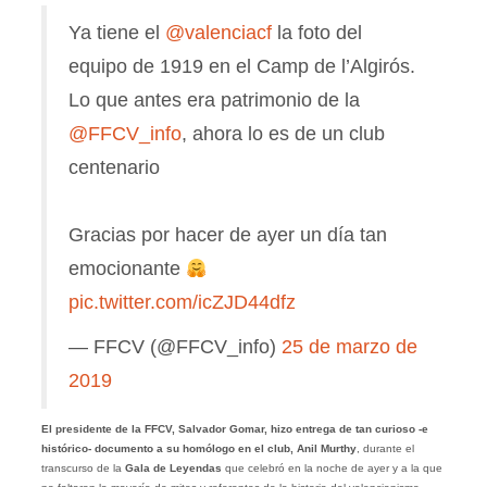
Ya tiene el
@valenciacf
la foto del
equipo de 1919 en el Camp de l’Algirós.
Lo que antes era patrimonio de la
@FFCV_info
, ahora lo es de un club
centenario
Gracias por hacer de ayer un día tan
emocionante
pic.twitter.com/icZJD44dfz
— FFCV (@FFCV_info)
25 de marzo de
2019
El presidente de la FFCV, Salvador Gomar, hizo entrega de tan curioso -e
histórico- documento a su homólogo en el club, Anil Murthy
, durante el
transcurso de la
Gala de Leyendas
que celebró en la noche de ayer y a la que