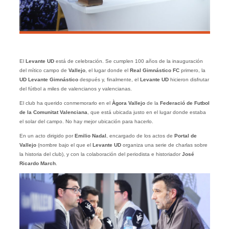
El
Levante UD
está de celebración. Se cumplen 100 años de la inauguración
del mítico campo de
Vallejo
, el lugar donde el
Real Gimnástico FC
primero, la
UD Levante Gimnástico
después y, finalmente, el
Levante UD
hicieron disfrutar
del fútbol a miles de valencianos y valencianas.
El club ha querido conmemorarlo en el
Àgora Vallejo
de la
Federació de Futbol
de la Comunitat Valenciana
, que está ubicada justo en el lugar donde estaba
el solar del campo. No hay mejor ubicación para hacerlo.
En un acto dirigido por
Emilio Nadal
, encargado de los actos de
Portal de
Vallejo
(nombre bajo el que el
Levante UD
organiza una serie de charlas sobre
la historia del club), y con la colaboración del periodista e historiador
José
Ricardo March
.