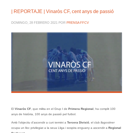
| REPORTAJE | Vinaròs CF, cent anys de passió
DOMINGO, 28 FEBRERO 2021
POR
PRENSA FFCV
El
Vinaròs CF
, que milita en el Grup I de
Primera Regional
, ha complit 100
anys de història, 100 anys de passió pel futbol.
Amb l’objectiu d’ascendir a curt termini a
Tercera
Divisió
, el club
llagostiner
ocupa un lloc privilegiat a la seua Lliga i sospira enguany a ascendir a
Regional