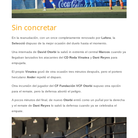
Sin concretar
En la reanudación, con un once completamente renovado por
Lafora
, la
Selecció
dispuso de la mejor ocasión del duelo hasta el momento.
Una internada de
David Otorbi
la salvó in extremis el central
Marcos
cuando ya
llegaban lanzados los atacantes del
CD Roda
Vinatea
y
Dani Reyes
para
empujarla.
El propio
Vinatea
gozó de otra ocasión tres minutos después, pero el portero
herculano
Ander
repelió el disparo.
Otra incursión del jugador del
CF Fundación VCF Otorbi
supuso otra opción
para el remate, pero la defensa abortó el peligro.
A pocos minutos del final, de nuevo
Otorbi
entró como un puñal por la derecha
y el remate de
Dani
Reyes
lo salvó la defensa cuando ya se celebraba el
empate.