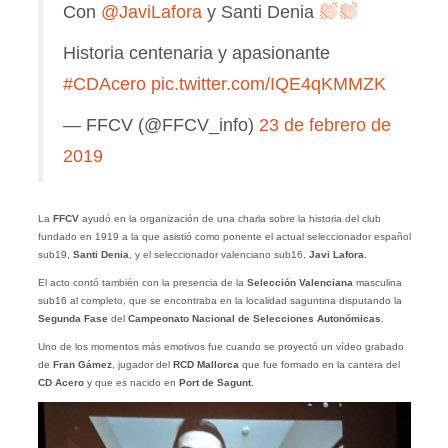
Con
@JaviLafora
y Santi Denia
Historia centenaria y apasionante
#CDAcero
pic.twitter.com/IQE4qKMMZK
— FFCV (@FFCV_info)
23 de febrero de
2019
La
FFCV
ayudó en la organización de una charla sobre la historia del club
fundado en 1919 a la que asistió como ponente el actual seleccionador español
sub19,
Santi Denia
, y el seleccionador valenciano sub16,
Javi Lafora
.
El acto contó también con la presencia de la
Selección Valenciana
masculina
sub16 al completo, que se encontraba en la localidad saguntina disputando la
Segunda Fase
del
Campeonato Nacional de Selecciones Autonómicas
.
Uno de los momentos más emotivos fue cuando se proyectó un vídeo grabado
de
Fran Gámez
, jugador del
RCD Mallorca
que fue formado en la cantera del
CD Acero
y que es nacido en
Port de Sagunt
.