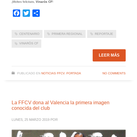
¡Moltes felicitats,
Vinaròs CF
!
Facebook
Twitter
Compartir
CENTENARIO
PRIMERA REGIONAL
REPORTAJE
VINARÒS CF
LEER MÁS
PUBLICADO EN
NOTICIAS FFCV
,
PORTADA
NO COMMENTS
La FFCV dona al Valencia la primera imagen
conocida del club
LUNES, 25 MARZO 2019
POR