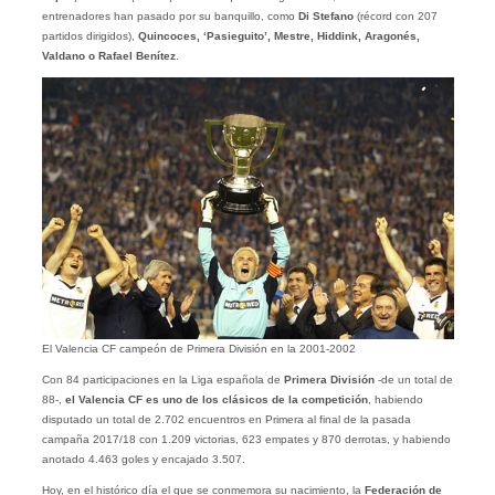
entrenadores han pasado por su banquillo, como
Di Stefano
(récord con 207
partidos dirigidos),
Quincoces, ‘Pasieguito’, Mestre, Hiddink, Aragonés,
Valdano o Rafael Benítez
.
El Valencia CF campeón de Primera División en la 2001-2002
Con 84 participaciones en la Liga española de
Primera División
-de un total de
88-,
el Valencia CF es uno de los clásicos de la competición
, habiendo
disputado un total de 2.702 encuentros en Primera al final de la pasada
campaña 2017/18 con 1.209 victorias, 623 empates y 870 derrotas, y habiendo
anotado 4.463 goles y encajado 3.507.
Hoy, en el histórico día el que se conmemora su nacimiento, la
Federación de