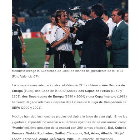
Mendieta recoge la Supercopa de 1999 de manos del presidente de la RFEF
(Foto Valencia CF)
En competiciones internacionales, el Valencia CF ha obtenido
una Recopa de
Europa
(1980), una Copa de la UEFA (2004),
dos Copas de Ferias
(1962 y
1963),
dos Supercopas de Europa
(1980 y 2004) y
una Copa Intertoto
(1988),
habiendo llegado además a disputar dos Finales de la
Liga de Campeones
de
UEFA
(2000 y 2001).
Muchos han sido los nombres propios del club a lo largo de este siglo. Entre los
jugadores, imposible no reseñar a auténticas leyendas del valencianismo como
‘Mundo’
(máximo goleador de la entidad con 269 tantos oficiales),
Epi, Cubells,
Kempes, Waldo, Puchades, Guillot, Claramunt, Sol, Arias, Albelda, ‘Piojo’
López, Fernando, Aimar, Cañizares, Villa
… Igualmente, destacados