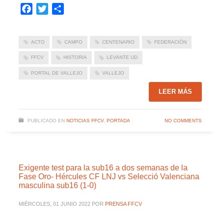
Facebook
Twitter
Compartir
ACTO
CAMPO
CENTENARIO
FEDERACIÓN
FFCV
HISTORIA
LEVANTE UD
PORTAL DE VALLEJO
VALLEJO
LEER MÁS
PUBLICADO EN
NOTICIAS FFCV
,
PORTADA
NO COMMENTS
Exigente test para la sub16 a dos semanas de la
Fase Oro- Hércules CF LNJ vs Selecció Valenciana
masculina sub16 (1-0)
MIÉRCOLES, 01 JUNIO 2022
POR
PRENSA FFCV