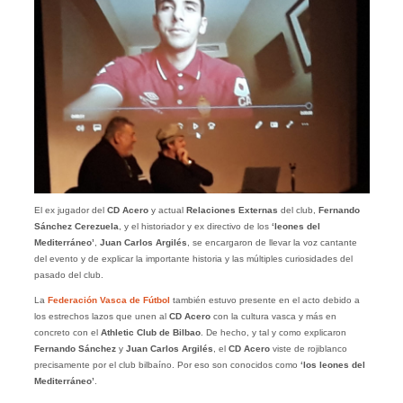
El ex jugador del
CD Acero
y actual
Relaciones Externas
del club,
Fernando
Sánchez Cerezuela
, y el historiador y ex directivo de los
‘leones del
Mediterráneo’
,
Juan Carlos Argilés
, se encargaron de llevar la voz cantante
del evento y de explicar la importante historia y las múltiples curiosidades del
pasado del club.
La
Federación Vasca de Fútbol
también estuvo presente en el acto debido a
los estrechos lazos que unen al
CD Acero
con la cultura vasca y más en
concreto con el
Athletic Club de Bilbao
. De hecho, y tal y como explicaron
Fernando Sánchez
y
Juan Carlos Argilés
, el
CD Acero
viste de rojiblanco
precisamente por el club bilbaíno. Por eso son conocidos como
‘los leones del
Mediterráneo’
.