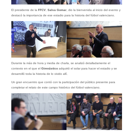
El presidente de la
FFCV
,
Salva Gomar
, dio la bienvenida al inicio del evento y
destacó la importancia de ese estadio para la historia del fútbol valenciano.
Durante la más de hora y media de charla, se analizó detalladamente el
contexto en el que el
Gimnástico
adquirió el solar para hacer el estadio y se
desarrolló toda la historia de lo vivido allí.
Un gran encuentro que contó con la participación del público presente para
completar el relato de este campo histórico del fútbol valenciano.