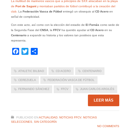
La multitud de marineros vascos que a principios de SXX atracaban en la playa
de
Port de Sagunt
y montaban partidos de fútbol contribuyó a la creación del
club.
La
Federación Vasca de Fútbol
entregó un obsequio al
CD Acero
en
señal de complicidad.
Con este acto, así como con la elección del estadio de
El Fornás
como sede de
la Segunda Fase del
CNSA
, la
FFCV
ha querido ayudar al
CD Acero
en su
Centenario
a expandir su historia y los valores tan positivos que esta
representa.
Facebook
Twitter
Compartir
ATHLETIC BILBAO
CD ACERO
CENTENARIO
CEREZUELA
FEDERACIÓN VASCA DE FÚTBOL
FERNANDO SÁNCHEZ
FFCV
JUAN CARLOS ARGILÉS
LEER MÁS
PUBLICADO EN
ACTUALIDAD
,
NOTICIAS FFCV
,
NOTICIAS
SELECCIONES
,
SIN CATEGORÍA
NO COMMENTS