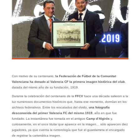
Con motivo de su centenario,
la Federación de Fútbol de la Comunitat
Valenciana ha donado al Valencia CF la primera imagen histórica del club
,
datada del mismo año de su fundación, 1919.
Durante la celebración del centenario de la
FFCV
hace una década salieron a la
luz numerosos documentos históricos que, hasta ese momento, dormían en los
archivos federativos. Entre los rescatados del olvido,
una fotografía
desconocida del primer Valencia FC del mismo 1919
, año en que fue
fundado. La instantánea fue tomada en el antiguo
Camp d’Algirós
y,
curiosamente, en el once titular que aparece en la imagen… sólo aparecen diez
jugadores, ya que cuenta la rumorología que fue el guardameta el encargado
de registrar la carismática imagen.