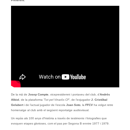
Preferent
.
De la má de
Josep Compte
, vicepresidemnt i portaveu del club, d’
Andrés
Albiol
, de la plataforma ‘T
ot pel Vinaròs CF
‘, de l’exjugador
J. Cristóbal
Gelabert
i de l’actual jugador de l’escola
Joan Soto
, la
FFCV
ha volgut retre
homenatge al club amb el següent reportatge audiovisual.
Un repàs als 100 anys d’història a través de testimonis i fotografies que
evoquen etapes glorioses, com el pas per Segona B enntre 1977 i 1979.