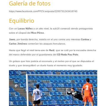
Galería de fotos
https://www.facebook.com/FFCV.es/posts/2200731243416740
Equilibrio
Con un
Lucas
Núñez
a un alto nivel, la sub16 comenzó siendo protagonista
sobre el césped del
Rico
Pérez
.
Jawo
, por banda derecha, insistía en el uno contra uno mientras
Cortina
y
Carlos
Jiménez
contenían los ataques herculanos.
Hasta que llegó el misil tierra-aire de
Raúl
, que se coló por la escuadra derecha
del marco defendido por el guardameta del
CD Roda Pau Polo
.
Un golazo que hizo justicia al escenario y al motivo por el que se disputaba el
duelo y que desequilibró un duelo hasta el momento muy igualado.