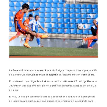
La
Selecció Valenciana masculina sub16
sigue con paso firme la preparación
de la Fase Oro del
Campeonato de España
del próximo mes en
Pontevedra
.
El combinado que dirige
Javi Lafora
se midió al
Hércules CF
de
Liga Nacional
Juvenil
en una exigente test previo a gran cita en tierras gallegas del 15 al 22
de junio.
El rival, un equipo con mucha calidad y superior en edad, fue una gran piedra
de toque para la sub16, que tuvo opciones de empatar en la segunda parte.