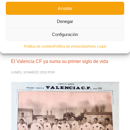
VALENCIA CF
Aceptar
LEER MÁS
Denegar
Configuración
PUBLICADO EN
NOTICIAS FFCV
,
PORTADA
NO COMMENTS
Política de cookies
Política de privacidad
Aviso Legal
El Valencia CF ya suma su primer siglo de vida
LUNES, 18 MARZO 2019
POR