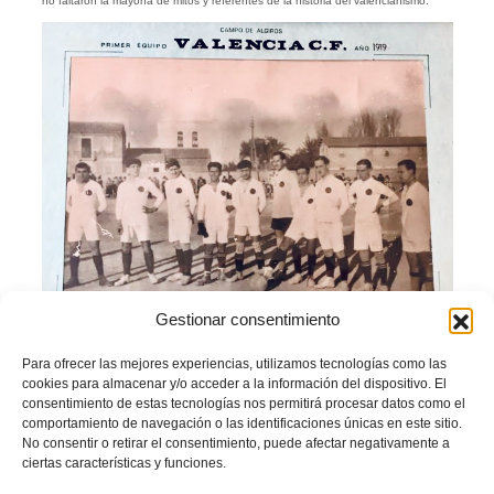
no faltaron la mayoría de mitos y referentes de la historia del valencianismo.
Gestionar consentimiento
Para ofrecer las mejores experiencias, utilizamos tecnologías como las
Copia de la foto que la FFCV entregó al Valencia C F
cookies para almacenar y/o acceder a la información del dispositivo. El
Facebook
Twitter
Compartir
consentimiento de estas tecnologías nos permitirá procesar datos como el
comportamiento de navegación o las identificaciones únicas en este sitio.
No consentir o retirar el consentimiento, puede afectar negativamente a
ciertas características y funciones.
CENTENARIO
FFCV
FÚTBOL
HISTORIA