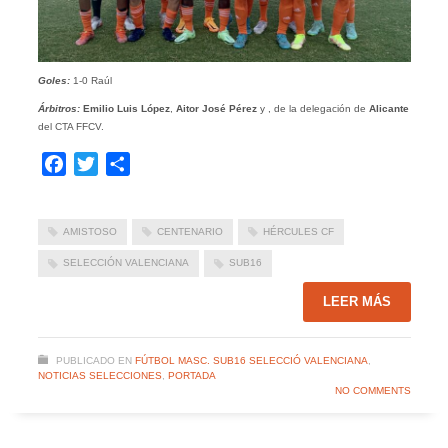
Goles:
1-0 Raúl
Árbitros:
Emilio Luis López
,
Aitor José Pérez
y
, de la delegación de
Alicante
del CTA FFCV.
Facebook
Twitter
Compartir
AMISTOSO
CENTENARIO
HÉRCULES CF
SELECCIÓN VALENCIANA
SUB16
LEER MÁS
PUBLICADO EN
FÚTBOL MASC. SUB16 SELECCIÓ VALENCIANA
,
NOTICIAS SELECCIONES
,
PORTADA
NO COMMENTS