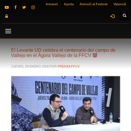
Intranet
Ayuda
Atenció al Federat
Valencià
El Levante UD celebra el centenario del campo de
Vallejo en el Àgora Vallejo de la FFCV
JUEVES, 29 ENERO 2026
POR
PRENSA FFCV