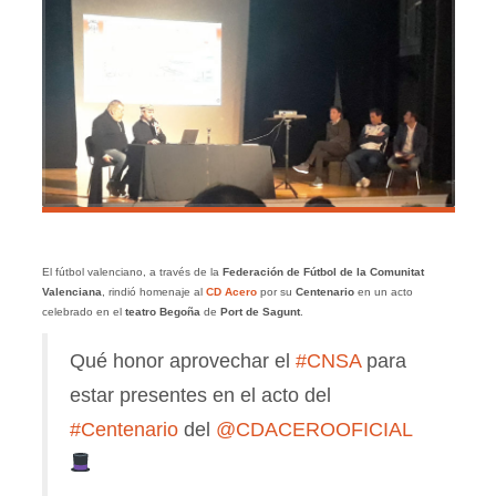
El fútbol valenciano, a través de la
Federación de Fútbol de la Comunitat
Valenciana
, rindió homenaje al
CD Acero
por su
Centenario
en un acto
celebrado en el
teatro Begoña
de
Port de Sagunt
.
Qué honor aprovechar el
#CNSA
para
estar presentes en el acto del
#Centenario
del
@CDACEROOFICIAL