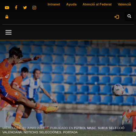
Intranet
Ayuda
Atenció al Federat
Valencià
MIÉRCOLES, 01 JUNIO 2022
/
PUBLICADO EN
FÚTBOL MASC. SUB16 SELECCIÓ
VALENCIANA
,
NOTICIAS SELECCIONES
,
PORTADA