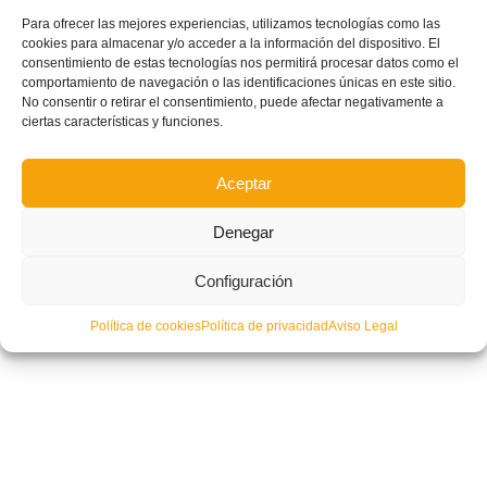
Para ofrecer las mejores experiencias, utilizamos tecnologías como las
CONVOCATORIA: Nueva sesión de trabajo de la Selecció Valenciana
cookies para almacenar y/o acceder a la información del dispositivo. El
masculina sub12 de futsal en Alfafar
consentimiento de estas tecnologías nos permitirá procesar datos como el
comportamiento de navegación o las identificaciones únicas en este sitio.
No consentir o retirar el consentimiento, puede afectar negativamente a
ciertas características y funciones.
Aceptar
Denegar
Configuración
Política de cookies
Política de privacidad
Aviso Legal