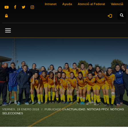
Intranet
Ayuda
Atenció al Federat
Valencià
VIERNES, 19 ENERO 2018
/
PUBLICADO EN
ACTUALIDAD
,
NOTICIAS FFCV
,
NOTICIAS
SELECCIONES