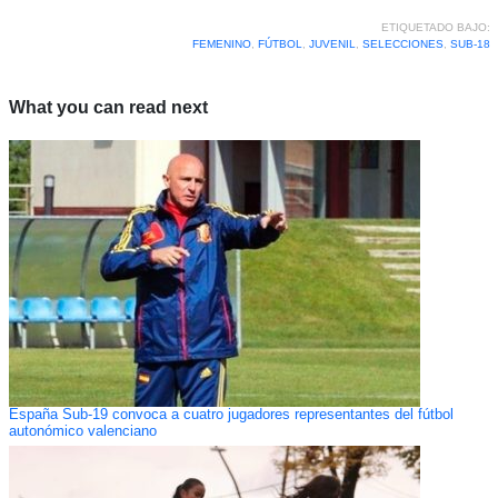
ETIQUETADO BAJO:
FEMENINO
,
FÚTBOL
,
JUVENIL
,
SELECCIONES
,
SUB-18
What you can read next
España Sub-19 convoca a cuatro jugadores representantes del fútbol
autonómico valenciano