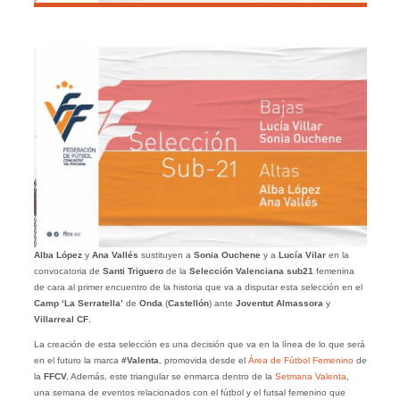
Alba López
y
Ana Vallés
sustituyen a
Sonia Ouchene
y a
Lucía Vilar
en la
convocatoria de
Santi Triguero
de la
Selección Valenciana sub21
femenina
de cara al primer encuentro de la historia que va a disputar esta selección en el
Camp ‘La Serratella’
de
Onda
(
Castellón
) ante
Joventut Almassora
y
Villarreal CF
.
La creación de esta selección es una decisión que va en la línea de lo que será
en el futuro la marca
#Valenta
, promovida desde el
Área de Fútbol Femenino
de
la
FFCV.
Además, este triangular se enmarca dentro de la
Setmana Valenta
,
una semana de eventos relacionados con el fútbol y el futsal femenino que