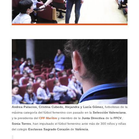
Andrea Palacios, Cristina Cubedo, Alejandra y Lucía Gómez,
futbolistas de la
máxima categoría del fútbol femenino con pasado en la
Selección Valenciana
,
y la presidenta del
CFF Marítim
y miembro de la
Junta Directiva
de la
FFCV
,
Sonia Torres
, han impulsado el fútbol femenino ante más de 300 niños y niñas
del colegio
Esclavas Sagrado Corazón
de
València
.