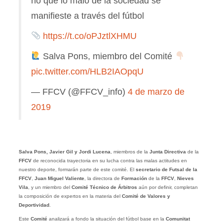
no que lo malo de la sociedad se
manifieste a través del fútbol
https://t.co/oPJztlXHMU
Salva Pons, miembro del Comité
pic.twitter.com/HLB2IAOpqU
— FFCV (@FFCV_info)
4 de marzo de
2019
Salva Pons, Javier Gil y Jordi Lucena
, miembros de la
Junta Directiva
de la
FFCV
de reconocida trayectoria en su lucha contra las malas actitudes en
nuestro deporte, formarán parte de este comité. El
secretario de Futsal de la
FFCV
,
Juan Miguel Valiente
, la directora de
Formación
de la
FFCV
,
Nieves
Vila
, y un miembro del
Comité Técnico de Árbitros
aún por definir, completan
la composición de expertos en la materia del
Comité de Valores y
Deportividad
.
Este
Comité
analizará a fondo la situación del fútbol base en la
Comunitat