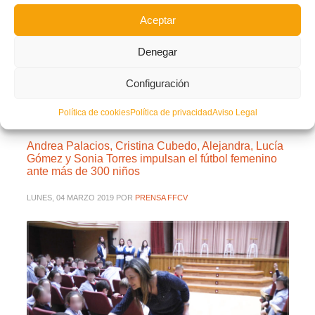
LEER MÁS
Aceptar
Denegar
PUBLICADO EN
ACTUALIDAD
,
NOTICIAS FFCV
,
NOTICIAS
SELECCIONES
,
NOTICIAS SUB12
,
NOTICIAS VALENTA
,
SIN CATEGORÍA
NO COMMENTS
Configuración
Política de cookies
Política de privacidad
Aviso Legal
Andrea Palacios, Cristina Cubedo, Alejandra, Lucía
Gómez y Sonia Torres impulsan el fútbol femenino
ante más de 300 niños
LUNES, 04 MARZO 2019
POR
PRENSA FFCV