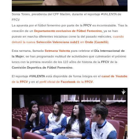
Sonia Torres, presidenta del CFF Marítim, durante el reportaje #VALENTA de
FFCV
La apuesta por el fútbol femenino por parte de la
FFCV
es incontestable. Tras la
creación de un
Departamento exclusivo de Fútbol Femenino
,
ya se han
puesto en marcha diferentes iniciativas como la del pasado miércoles,
cuando
debutó la nueva
Selección Valenciana sub21
en
Onda
(
Castelló
).
Esta semana, llamada
Setmana Valenta
para celebrar el
Día Internacional de
la Mujer
, se han programado multitud de actividades que culminarán el próximo
lunes con la primera reunión de los 110 años de historia de la
FFCV
de la
Comisión Deportiva de Fútbol Femenino
.
El reportaje
#VALENTA
está disponible de forma íntegra en el
canal de Youtube
de la
FFCV
y en el
perfil oficial de
Facebook
de la
FFCV
.