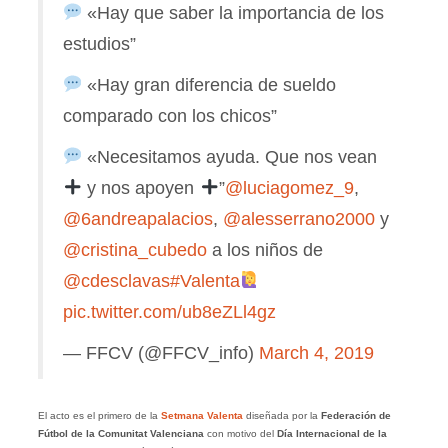
«Hay que saber la importancia de los
estudios”
«Hay gran diferencia de sueldo
comparado con los chicos”
«Necesitamos ayuda. Que nos vean
y nos apoyen
”
@luciagomez_9
,
@6andreapalacios
,
@alesserrano2000
y
@cristina_cubedo
a los niños de
@cdesclavas
#Valenta
pic.twitter.com/ub8eZLl4gz
— FFCV (@FFCV_info)
March 4, 2019
El acto es el primero de la
Setmana Valenta
diseñada por la
Federación de
Fútbol de la Comunitat Valenciana
con motivo del
Día Internacional de la