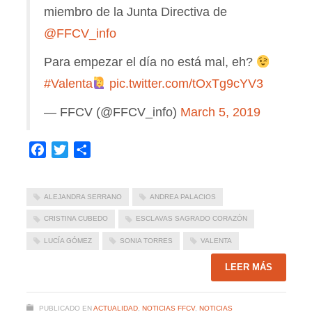
miembro de la Junta Directiva de
@FFCV_info
Para empezar el día no está mal, eh?
#Valenta
pic.twitter.com/tOxTg9cYV3
— FFCV (@FFCV_info)
March 5, 2019
Facebook
Twitter
Compartir
ALEJANDRA SERRANO
ANDREA PALACIOS
CRISTINA CUBEDO
ESCLAVAS SAGRADO CORAZÓN
LUCÍA GÓMEZ
SONIA TORRES
VALENTA
LEER MÁS
PUBLICADO EN
ACTUALIDAD
,
NOTICIAS FFCV
,
NOTICIAS