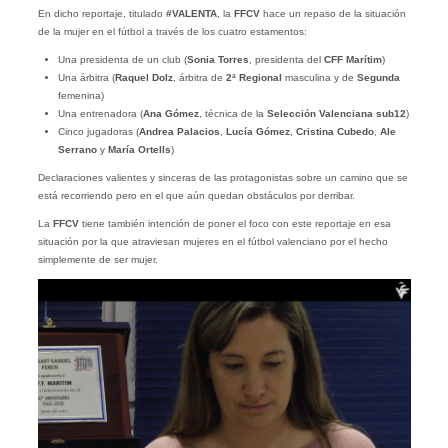
En dicho reportaje, titulado
#VALENTA
, la
FFCV
hace un repaso de la situación
de la mujer en el fútbol a través de los cuatro estamentos:
Una presidenta de un club (
Sonia Torres
, presidenta del
CFF Marítim
)
Una árbitra (
Raquel Dolz
, árbitra de
2ª Regional
masculina y de
Segunda
femenina)
Una entrenadora (
Ana Gómez
, técnica de la
Selección Valenciana sub12
)
Cinco jugadoras (
Andrea Palacios
,
Lucía Gómez
,
Cristina Cubedo
,
Ale
Serrano
y
María Ortells
)
Declaraciones valientes y sinceras de las protagonistas sobre un camino que se
está recorriendo pero en el que aún quedan obstáculos por derribar.
La
FFCV
tiene también intención de poner el foco con este reportaje en esa
situación por la que atraviesan mujeres en el fútbol valenciano por el hecho
simplemente de ser mujer.