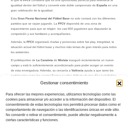
lo que la
FFCV
considera que es una oportunidad perfecta para reivindicar la
igualdad dentro del fútbol y convertir este doble campeonato de
España
en una
gran celebración de la igualdad.
Esta
Gran Fiesta Nacional del Fútbol Base
no solo contará con los diferentes
partidos que se vayan jugando. La
FFCV
dispondrá de una zona de
esparcimiento para que se relajen los casi 800 jugadores que disputarán la
competición y sus familiares y acompañantes.
Además, la
FFCV
organizará charlas y ponencias sobre fair play, integridad, la
situación actual del fútbol base y muchos más temas de gran interés para todos
los asistentes.
El polideportivo de
La Canaleta
de
Mislata
inauguró recientemente un nuevo
campo y está lo suficientemente acondicionado para poder acoger un evento
de esta envergadura. Además, su cercanía a
València
ayuda a que tanto los
participantes como los acompañantes puedan disfrutar de tres días inolvidables.
Gestionar consentimiento
Facebook
Twitter
Compartir
Para ofrecer las mejores experiencias, utilizamos tecnologías como las
cookies para almacenar y/o acceder a la información del dispositivo. El
consentimiento de estas tecnologías nos permitirá procesar datos como el
CAMPEONATO ESPAÑA SUB12
FEMENINO
comportamiento de navegación o las identificaciones únicas en este sitio.
No consentir o retirar el consentimiento, puede afectar negativamente a
FIESTA FÚTBOL BASE
IGUALDAD
LA CANALETA
ciertas características y funciones.
MASCULINO
MISLATA