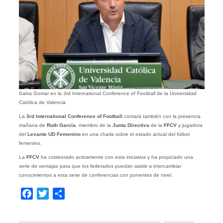
Salva Gomar en la 3rd International Conference of Football de la Universidad
Católica de Valencia
La
3rd International Conference of Football
contará también con la presencia
mañana de
Ruth García
, miembro de la
Junta Directiva
de la
FFCV
y jugadora
del
Levante UD
Femenino
en una charla sobre el estado actual del fútbol
femenino.
La
FFCV
ha colaborado activamente con esta iniciativa y ha propiciado una
serie de ventajas para que los federados puedan asistir a intercambiar
conocimientos a esta serie de conferencias con ponentes de nivel.
Facebook
Twitter
Compartir