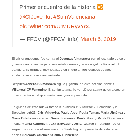
Primer encuentro de la historia
@CfJoventut
#SomValenciana
pic.twitter.com/UtMURyvYc4
— FFCV (@FFCV_info)
March 6, 2019
El primer encuentro fue contra el
Joventut Almassora
con el resultado de cero
goles a uno favorable para las castellonenses gracias al gol de
Nazaret
. Un
partido a 45 minutos, muy igualado en el que ambos equipos pudieron
adelantarse en cualquier instante.
Después
Joventut Almassora
siguió jugando, en esta ocasión frente al
Villarreal CF Femenino
. El conjunto amarillo venció por cuatro goles a cero en
un encuentro en el que mostró una gran superioridad.
La guinda de este nuevo torneo la pusieron el Villarreal CF Femenino y la
Selección sub21.
Cris Valdevira
;
Paula Arce
,
Paula Tomás
,
María Jiménez
y
María Ortells
en defensa;
Gema Soliveres
,
Paula Nieto
y
Paula Durán
en el
medio; y
Olga Carbonell
,
Aixa Salvador
y
Julia Aguado
en ataque, fue el
segundo once que el seleccionador Santi Triguero presentó de esta recién
nacida
Selecció Valenciana sub21 femenina
.