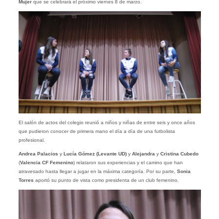
Mujer
que se celebrará el próximo viernes 8 de marzo.
El salón de actos del colegio reunió a niños y niñas de entre seis y once años
que pudieron conocer de primera mano el día a día de una futbolista
profesional.
Andrea Palacios
y
Lucía Gómez
(Levante UD)
y
Alejandra
y
Cristina Cubedo
(
Valencia CF Femenino
) relataron sus experiencias y el camino que han
atravesado hasta llegar a jugar en la máxima categoría. Por su parte,
Sonia
Torres
aportó su punto de vista como presidenta de un club femenino.