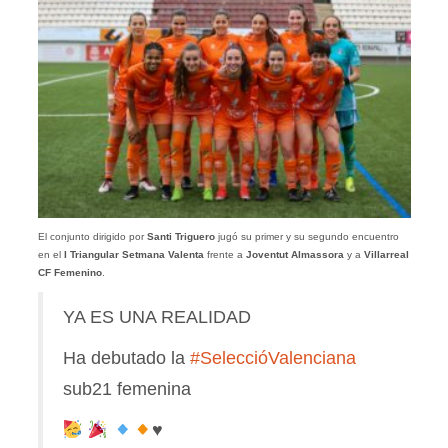
El conjunto dirigido por
Santi Triguero
jugó su primer y su segundo encuentro
en el
I Triangular Setmana Valenta
frente a
Joventut Almassora
y a
Villarreal
CF Femenino
.
YA ES UNA REALIDAD
Ha debutado la
#SeleccióValenciana
sub21 femenina
♥️