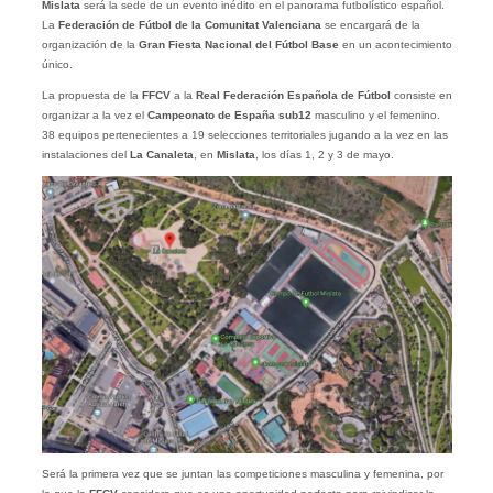
Mislata
será la sede de un evento inédito en el panorama futbolístico español.
La
Federación de Fútbol de la Comunitat Valenciana
se encargará de la
organización de la
Gran Fiesta Nacional del Fútbol Base
en un acontecimiento
único.
La propuesta de la
FFCV
a la
Real Federación Española de Fútbol
consiste en
organizar a la vez el
Campeonato de España sub12
masculino y el femenino.
38 equipos pertenecientes a 19 selecciones territoriales jugando a la vez en las
instalaciones del
La Canaleta
, en
Mislata
, los días 1, 2 y 3 de mayo.
Será la primera vez que se juntan las competiciones masculina y femenina, por