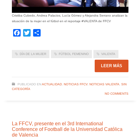
Cristiba Cubedo, Andrea Palacios, Lucía Gómez y Alejandra Serrano analizan la
situación de la mujer en el fútbol en el reportaje #VALENTA de FFCV
Facebook
Twitter
Compartir
DÍA DE LA MUJER
FÚTBOL FEMENINO
VALENTA
LEER MÁS
PUBLICADO EN
ACTUALIDAD
,
NOTICIAS FFCV
,
NOTICIAS VALENTA
,
SIN
CATEGORÍA
NO COMMENTS
La FFCV, presente en el 3rd International
Conference of Football de la Universidad Católica
de Valencia