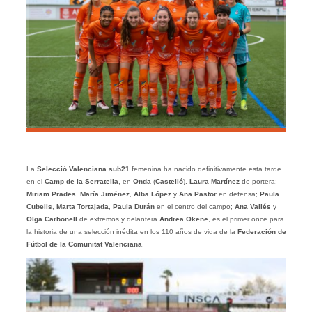
La
Selecció Valenciana sub21
femenina ha nacido definitivamente esta tarde
en el
Camp de la Serratella
, en
Onda
(
Castelló
).
Laura Martínez
de portera;
Miriam Prades
,
María Jiménez
,
Alba López
y
Ana Pastor
en defensa;
Paula
Cubells
,
Marta Tortajada
,
Paula Durán
en el centro del campo;
Ana Vallés
y
Olga Carbonell
de extremos y delantera
Andrea Okene
, es el primer once para
la historia de una selección inédita en los 110 años de vida de la
Federación de
Fútbol de la Comunitat Valenciana
.