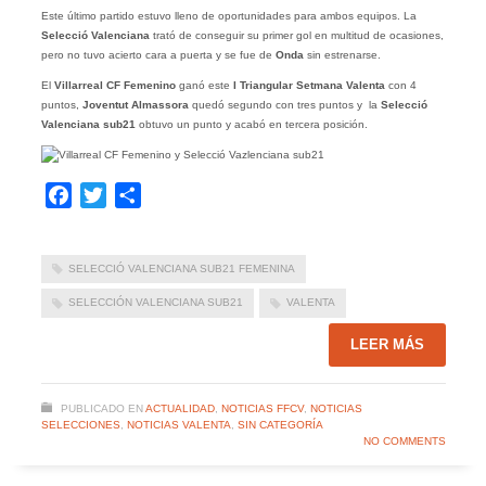
Este último partido estuvo lleno de oportunidades para ambos equipos. La
Selecció Valenciana
trató de conseguir su primer gol en multitud de ocasiones,
pero no tuvo acierto cara a puerta y se fue de
Onda
sin estrenarse.
El
Villarreal CF Femenino
ganó este
I Triangular Setmana Valenta
con 4
puntos,
Joventut Almassora
quedó segundo con tres puntos y la
Selecció
Valenciana sub21
obtuvo un punto y acabó en tercera posición.
Facebook
Twitter
Compartir
SELECCIÓ VALENCIANA SUB21 FEMENINA
SELECCIÓN VALENCIANA SUB21
VALENTA
LEER MÁS
PUBLICADO EN
ACTUALIDAD
,
NOTICIAS FFCV
,
NOTICIAS
SELECCIONES
,
NOTICIAS VALENTA
,
SIN CATEGORÍA
NO COMMENTS