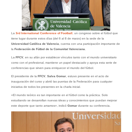
La
3rd International Conference of Football
,
un congreso sobre el fútbol que
tiene lugar durante estos días (del 6 al 8 de marzo) en la sede de la
Universidad Católica de Valencia
, cuenta con una participación importante de
la
Federación de Fútbol de la Comunitat Valenciana.
La
FFCV
, en su afán por establecer vínculos tanto con el mundo universitario
como con el profesional, mantiene un papel destacado y apoya esta serie de
conferencias que sirven para enriquecer el mundo del fútbol.
El presidente de la
FFCV
,
Salva Gomar
, estuvo presente en el acto de
inauguración del curso y abrió las puertas de la Federación para cualquier
iniciativa de todos los presentes en la charla inicial.
«El mundo teórico es tan importante en el fútbol como la práctica. Solo
estudiando se desarrollan nuevas ideas y conocimientos que puedan mejorar
este deporte que tanto amamos», indicó
Gomar
durante su conferencia.