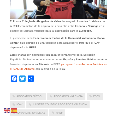
El
Ilustre Colegio de Abogados de Valencia
acogerá
Jornadas Jurídicas
de
la
RFEF
con motivo de la disputa del encuentro entre
España
y
Noruega
en el
estadio de Mestalla valedero para la clasificación para la
Eurocopa
.
El presidente de la
Federación de Fútbol de la Comunitat Valenciana
,
Salva
Gomar
, hizo entrega de una camiseta para agradecer el trato que el
ICAV
dispensará a la
RFEF
.
Estas charlas son habituales con cada enfrentamiento de la Selección
Española. De hecho, en el encuentro entre
España
y
Estados Unidos
de fútbol
femenino disputado en
Alicante
, la
RFEF
ya organizó una
Jornada Jurídica
en
el
ICALI
de
Alicante
con la ayuda de la
FFCV
.
Facebook
Twitter
Compartir
ABOGADOS FÚTBOL
ABOGADOS VALENCIA
FFCV
ICAV
ILUSTRE COLEGIO ABOGADOS VALENCIA
JORNADAS JURÍDICAS
RFEF