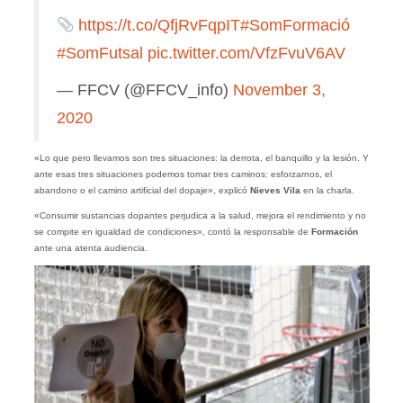
https://t.co/QfjRvFqpIT
#SomFormació
#SomFutsal
pic.twitter.com/VfzFvuV6AV
— FFCV (@FFCV_info)
November 3,
2020
«Lo que pero llevamos son tres situaciones: la derrota, el banquillo y la lesión. Y
ante esas tres situaciones podemos tomar tres caminos: esforzarnos, el
abandono o el camino artificial del dopaje», explicó
Nieves Vila
en la charla.
«Consumir sustancias dopantes perjudica a la salud, mejora el rendimiento y no
se compite en igualdad de condiciones», contó la responsable de
Formación
ante una atenta audiencia.