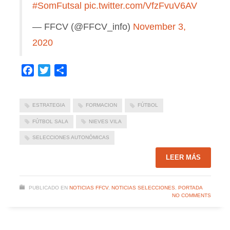
#SomFutsal
pic.twitter.com/VfzFvuV6AV
— FFCV (@FFCV_info)
November 3,
2020
Facebook
Twitter
Compartir
ESTRATEGIA
FORMACION
FÚTBOL
FÚTBOL SALA
NIEVES VILA
SELECCIONES AUTONÓMICAS
LEER MÁS
PUBLICADO EN
NOTICIAS FFCV
,
NOTICIAS SELECCIONES
,
PORTADA
NO COMMENTS