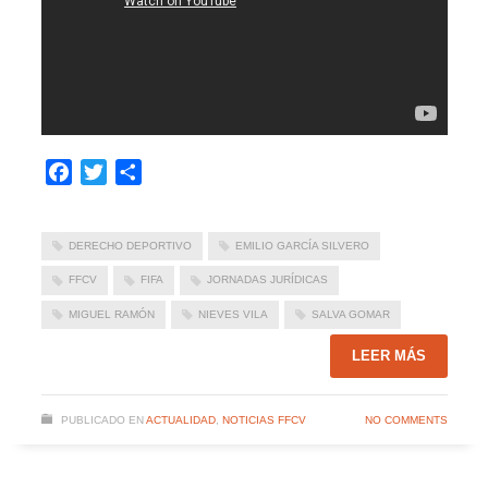
Facebook
Twitter
Compartir
DERECHO DEPORTIVO
EMILIO GARCÍA SILVERO
FFCV
FIFA
JORNADAS JURÍDICAS
MIGUEL RAMÓN
NIEVES VILA
SALVA GOMAR
LEER MÁS
PUBLICADO EN
ACTUALIDAD
,
NOTICIAS FFCV
NO COMMENTS