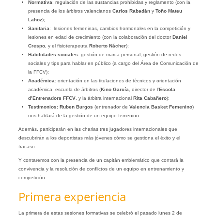
Normativa
: regulación de las sustancias prohibidas y reglamento (con la
presencia de los árbitros valencianos
Carlos Rabadán
y
Toño Mateu
Lahoz
);
Sanitaria
: lesiones femeninas, cambios hormonales en la competición y
lesiones en edad de crecimiento (con la colaboración del doctor
Daniel
Crespo
, y el fisioterapeuta
Roberto Nácher
);
Habilidades sociales
: gestión de marca personal, gestión de redes
sociales y tips para hablar en público (a cargo del Área de Comunicación de
la FFCV);
Académica
: orientación en las titulaciones de técnicos y orientación
académica, escuela de árbitros (
Kino García
, director de l’
Escola
d’Entrenadors FFCV
, y la árbitra internacional
Rita Cabañero
);
Testimonios:
Ruben Burgos
(entrenador de
Valencia Basket Femenino
)
nos hablará de la gestión de un equipo femenino.
Además, participarán en las charlas tres jugadores internacionales que
descubrirán a los deportistas más jóvenes cómo se gestiona el éxito y el
fracaso.
Y contaremos con la presencia de un capitán emblemático que contará la
convivencia y la resolución de conflictos de un equipo en entrenamiento y
competición.
Primera experiencia
La primera de estas sesiones formativas se celebró el pasado lunes 2 de