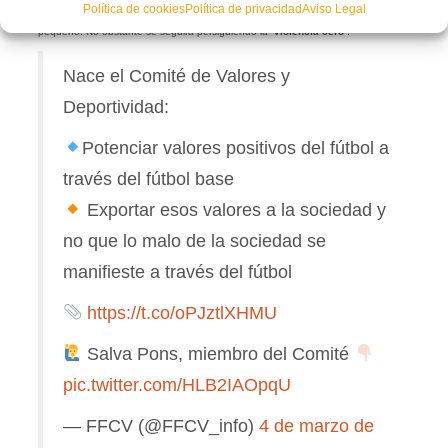
Política de cookies
Política de privacidad
Aviso Legal
global de partidos que se disputan cada fin de semana (más de 3.000) es
pequeño. No obstante se seguirá persiguiendo la
‘violencia cero’
.
Nace el Comité de Valores y
Deportividad:
Potenciar valores positivos del fútbol a
través del fútbol base
Exportar esos valores a la sociedad y
no que lo malo de la sociedad se
manifieste a través del fútbol
https://t.co/oPJztlXHMU
Salva Pons, miembro del Comité
pic.twitter.com/HLB2IAOpqU
— FFCV (@FFCV_info)
4 de marzo de