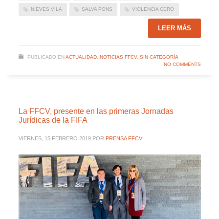
NIEVES VILA
SALVA PONS
VIOLENCIA CERO
LEER MÁS
PUBLICADO EN
ACTUALIDAD
,
NOTICIAS FFCV
,
SIN CATEGORÍA
NO COMMENTS
La FFCV, presente en las primeras Jornadas
Jurídicas de la FIFA
VIERNES, 15 FEBRERO 2019
POR
PRENSA FFCV