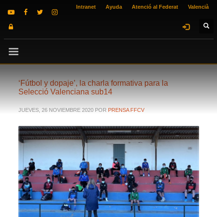
Intranet
Ayuda
Atenció al Federat
Valencià
‘Fútbol y dopaje’, la charla formativa para la
Selecció Valenciana sub14
JUEVES, 26 NOVIEMBRE 2020
POR
PRENSA FFCV