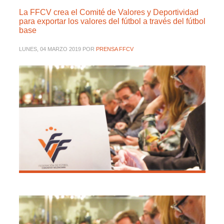
La FFCV crea el Comité de Valores y Deportividad
para exportar los valores del fútbol a través del fútbol
base
LUNES, 04 MARZO 2019
POR
PRENSA FFCV