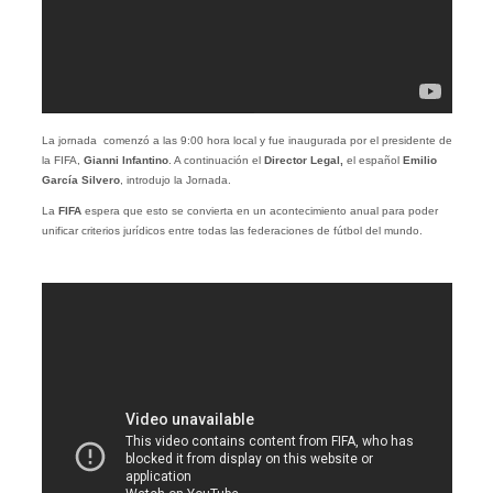
La jornada comenzó a las 9:00 hora local y fue inaugurada por el presidente de
la FIFA,
Gianni Infantino
. A continuación el
Director Legal,
el español
Emilio
García Silvero
, introdujo la Jornada.
La
FIFA
espera que esto se convierta en un acontecimiento anual para poder
unificar criterios jurídicos entre todas las federaciones de fútbol del mundo.