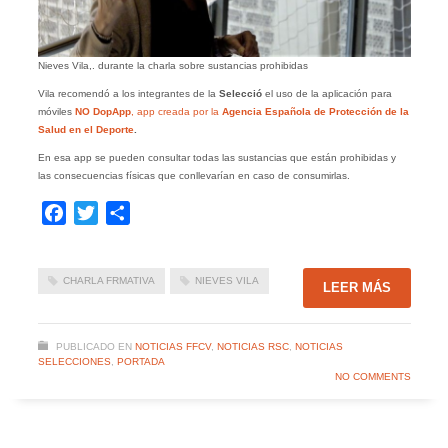
Nieves Vila,. durante la charla sobre sustancias prohibidas
Vila recomendó a los integrantes de la
Selecció
el uso de la aplicación para
móviles
NO DopApp
, app creada por la
Agencia Española de Protección de la
Salud en el Deporte
.
En esa app se pueden consultar todas las sustancias que están prohibidas y
las consecuencias físicas que conllevarían en caso de consumirlas.
Facebook
Twitter
Compartir
CHARLA FRMATIVA
NIEVES VILA
LEER MÁS
PUBLICADO EN
NOTICIAS FFCV
,
NOTICIAS RSC
,
NOTICIAS
SELECCIONES
,
PORTADA
NO COMMENTS