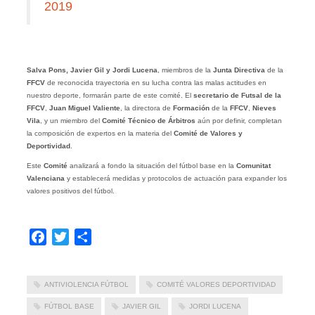
2019
Salva Pons, Javier Gil y Jordi Lucena
, miembros de la
Junta Directiva
de la
FFCV
de reconocida trayectoria en su lucha contra las malas actitudes en
nuestro deporte, formarán parte de este comité. El
secretario de Futsal de la
FFCV
,
Juan Miguel Valiente
, la directora de
Formación
de la
FFCV
,
Nieves
Vila
, y un miembro del
Comité Técnico de Árbitros
aún por definir, completan
la composición de expertos en la materia del
Comité de Valores y
Deportividad
.
Este
Comité
analizará a fondo la situación del fútbol base en la
Comunitat
Valenciana
y establecerá medidas y protocolos de actuación para expander los
valores positivos del fútbol.
Facebook
Twitter
Compartir
ANTIVIOLENCIA FÚTBOL
COMITÉ VALORES DEPORTIVIDAD
FÚTBOL BASE
JAVIER GIL
JORDI LUCENA