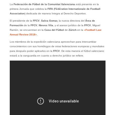
La
Federación de Fútbol de la Comunitat Valenciana
está presente en la
primera Jornada que celebra la
FIFA
(
Fédération Internationale de Football
Association
) dedicada de manera íntegra al Derecho Deportivo.
El presidente de la
FFCV
,
Salva Gomar,
la nueva directora del
Área de
Formación
de la
FFCV
,
Nieves Vila
, y el asesor jurídico de la
FFCV
, Miguel
Ramón, se encuentran en la
Casa del Fútbol
de
Zúrich
en la
«Football Law
Annual Review 2018»
.
Los miembros de la expedición valenciana aprovechan para intercambiar
conocimientos con sus homólogos de otras federaciones europeas y mundiales
para después poder aplicarlos en la
FFCV
. De esta manera el fútbol valenciano
estará a la vanguardia en cuanto a derecho jurídico se refiere.