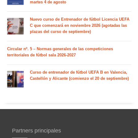
martes 4 de agosto
Nuevo curso de Entrenador de fútbol Licencia UEFA
C que comenzará en noviembre 2026 (agotadas las
plazas del curso de septiembre)
Circular nº. 5 – Normas generales de las competiciones
territoriales de fútbol sala 2026-2027
Curso de entrenador de fútbol UEFA B en Valencia,
Castellón y Alicante (comienzo el 20 de septiembre)
Partners principales