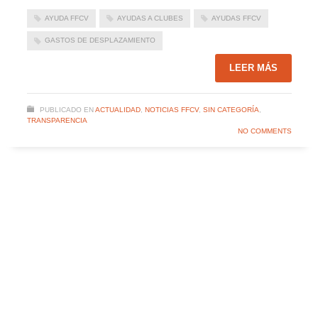
AYUDA FFCV
AYUDAS A CLUBES
AYUDAS FFCV
GASTOS DE DESPLAZAMIENTO
LEER MÁS
PUBLICADO EN
ACTUALIDAD
,
NOTICIAS FFCV
,
SIN CATEGORÍA
,
TRANSPARENCIA
NO COMMENTS