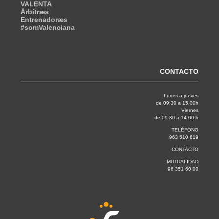
VALENTA
Árbitræs
Entrenadoræs
#somValenciana
CONTACTO
Lunes a jueves
de 09:30 a 15.00h
Viernes
de 09:30 a 14.00 h
TELÉFONO
963 510 619
CONTACTO
MUTUALIDAD
96 351 60 00