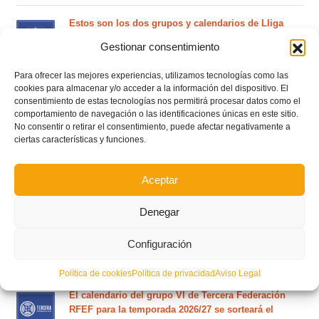
Estos son los dos grupos y calendarios de Lliga
Comunitat para la temporada 2026/2027
Gestionar consentimiento
Para ofrecer las mejores experiencias, utilizamos tecnologías como las
Circular nº. 7 – IV Supercopa Comunitat FFCV Futsal
cookies para almacenar y/o acceder a la información del dispositivo. El
consentimiento de estas tecnologías nos permitirá procesar datos como el
comportamiento de navegación o las identificaciones únicas en este sitio.
Circular nº. 6 – Fase Autonómica de la Copa Federación
No consentir o retirar el consentimiento, puede afectar negativamente a
ciertas características y funciones.
Este es el grupo VI y calendario de Tercera
Aceptar
Federación RFEF para la temporada 2026/2027
Denegar
Este es el grupo de la Lliga Autonòmica Juvenil de
Configuración
fútbol sala de la temporada 2026/2027
Política de cookies
Política de privacidad
Aviso Legal
El calendario del grupo VI de Tercera Federación
RFEF para la temporada 2026/27 se sorteará el