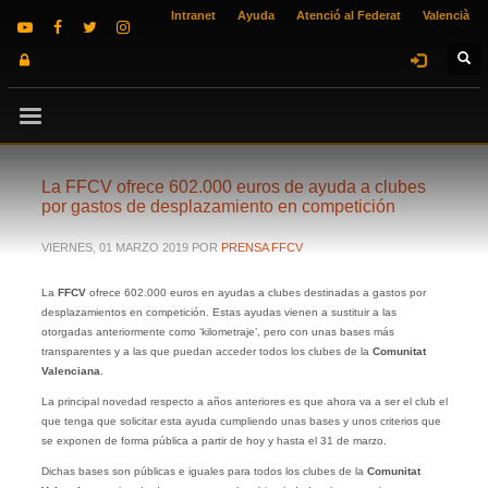
Intranet
Ayuda
Atenció al Federat
Valencià
La FFCV ofrece 602.000 euros de ayuda a clubes
por gastos de desplazamiento en competición
VIERNES, 01 MARZO 2019
POR
PRENSA FFCV
La
FFCV
ofrece 602.000 euros en ayudas a clubes destinadas a gastos por
desplazamientos en competición. Estas ayudas vienen a sustituir a las
otorgadas anteriormente como ‘kilometraje’, pero con unas bases más
transparentes y a las que puedan acceder todos los clubes de la
Comunitat
Valenciana
.
La principal novedad respecto a años anteriores es que ahora va a ser el club el
que tenga que solicitar esta ayuda cumpliendo unas bases y unos criterios que
se exponen de forma pública a partir de hoy y hasta el 31 de marzo.
Dichas bases son públicas e iguales para todos los clubes de la
Comunitat