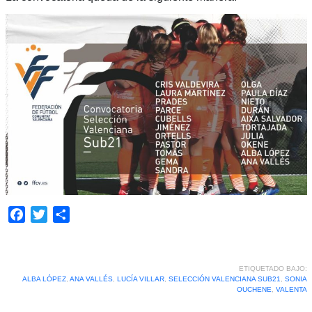
Facebook
Twitter
Compartir
ETIQUETADO BAJO:
ALBA LÓPEZ
,
ANA VALLÉS
,
LUCÍA VILLAR
,
SELECCIÓN VALENCIANA SUB21
,
SONIA
OUCHENE
,
VALENTA