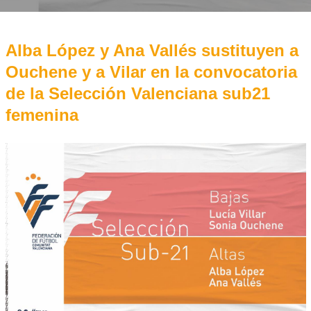
Alba López y Ana Vallés sustituyen a
Ouchene y a Vilar en la convocatoria
de la Selección Valenciana sub21
femenina