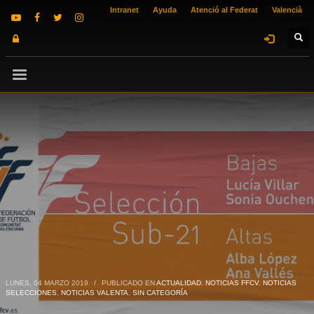
Intranet
Ayuda
Atenció al Federat
Valencià
LUNES, 04 MARZO 2019
/
PUBLICADO EN
ACTUALIDAD
,
NOTICIAS FFCV
,
NOTICIAS
SELECCIONES
,
NOTICIAS VALENTA
,
SIN CATEGORÍA