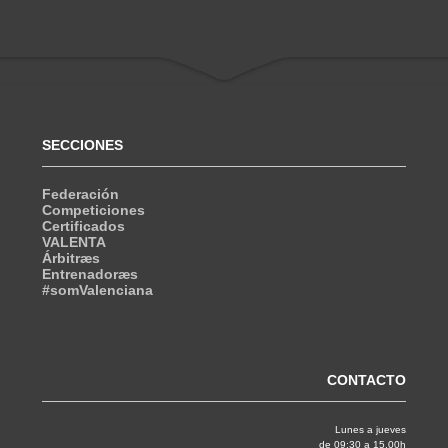
SECCIONES
Federación
Competiciones
Certificados
VALENTA
Árbitræs
Entrenadoræs
#somValenciana
CONTACTO
Lunes a jueves
de 09:30 a 15.00h