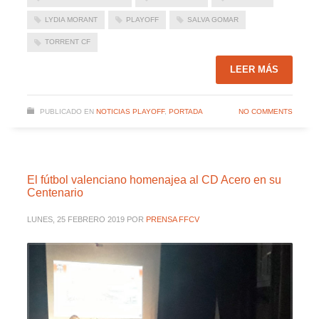
LYDIA MORANT
PLAYOFF
SALVA GOMAR
TORRENT CF
LEER MÁS
PUBLICADO EN
NOTICIAS PLAYOFF
,
PORTADA
NO COMMENTS
El fútbol valenciano homenajea al CD Acero en su
Centenario
LUNES, 25 FEBRERO 2019
POR
PRENSA FFCV