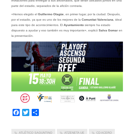
invitaciones para entregar a sus aficionados, que serán ubicados juntos en una
parte del estadio, separados de la afición contraria.
«Hemos elegido el
Guillermo Olagüe
, en primer lugar, por la ciudad. Después,
por el estadio, ya que es uno de los mejores de la
Comunitat Valenciana
, ideal
para este tipo de acontecimientos. El
Ayuntamiento
siempre ha estado
dispuesto a ayudar y eso también es muy importante», explicó
Salva Gomar
en
la presentación.
Facebook
Twitter
Compartir
ATLÉTICO SAGUNTINO
ATZENETA UE
CD ACERO