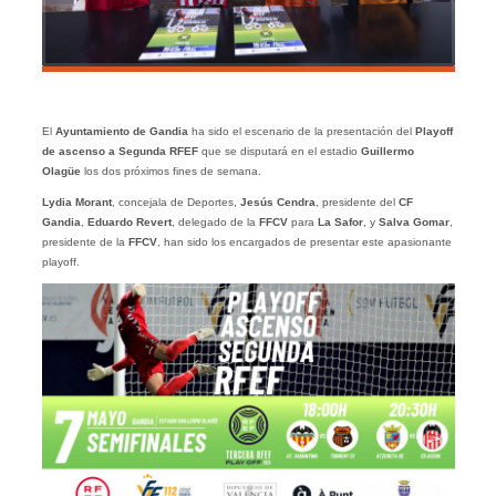
El
Ayuntamiento de Gandia
ha sido el escenario de la presentación del
Playoff
de ascenso a Segunda RFEF
que se disputará en el estadio
Guillermo
Olagüe
los dos próximos fines de semana.
Lydia Morant
, concejala de Deportes,
Jesús Cendra
, presidente del
CF
Gandia
,
Eduardo Revert
, delegado de la
FFCV
para
La Safor
, y
Salva Gomar
,
presidente de la
FFCV
, han sido los encargados de presentar este apasionante
playoff.