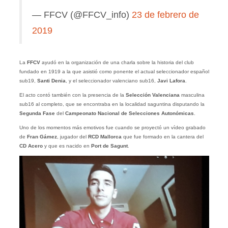
— FFCV (@FFCV_info)
23 de febrero de
2019
La
FFCV
ayudó en la organización de una charla sobre la historia del club
fundado en 1919 a la que asistió como ponente el actual seleccionador español
sub19,
Santi Denia
, y el seleccionador valenciano sub16,
Javi Lafora
.
El acto contó también con la presencia de la
Selección Valenciana
masculina
sub16 al completo, que se encontraba en la localidad saguntina disputando la
Segunda Fase
del
Campeonato Nacional de Selecciones Autonómicas
.
Uno de los momentos más emotivos fue cuando se proyectó un vídeo grabado
de
Fran Gámez
, jugador del
RCD Mallorca
que fue formado en la cantera del
CD Acero
y que es nacido en
Port de Sagunt
.