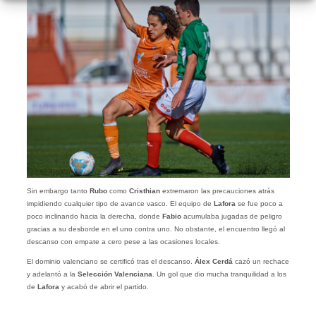
Sin embargo tanto
Rubo
como
Cristhian
extremaron las precauciones atrás
impidiendo cualquier tipo de avance vasco. El equipo de
Lafora
se fue poco a
poco inclinando hacia la derecha, donde
Fabio
acumulaba jugadas de peligro
gracias a su desborde en el uno contra uno. No obstante, el encuentro llegó al
descanso con empate a cero pese a las ocasiones locales.
El dominio valenciano se certificó tras el descanso.
Álex Cerdá
cazó un rechace
y adelantó a la
Selección Valenciana
. Un gol que dio mucha tranquilidad a los
de
Lafora
y acabó de abrir el partido.