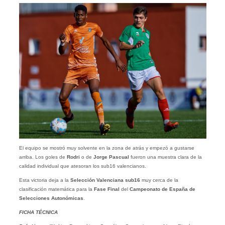
El equipo se mostró muy solvente en la zona de atrás y empezó a gustarse
arriba. Los goles de
Rodri
o de
Jorge Pascual
fueron una muestra clara de la
calidad individual que atesoran los sub16 valencianos.
Esta victoria deja a la
Selección Valenciana sub16
muy cerca de la
clasificación matemática para la
Fase Final
del
Campeonato de España de
Selecciones Autonómicas
.
FICHA TÉCNICA