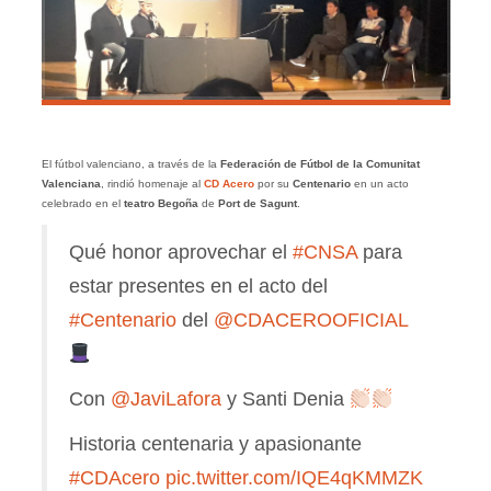
El fútbol valenciano, a través de la
Federación de Fútbol de la Comunitat
Valenciana
, rindió homenaje al
CD Acero
por su
Centenario
en un acto
celebrado en el
teatro Begoña
de
Port de Sagunt
.
Qué honor aprovechar el
#CNSA
para
estar presentes en el acto del
#Centenario
del
@CDACEROOFICIAL
Con
@JaviLafora
y Santi Denia
Historia centenaria y apasionante
#CDAcero
pic.twitter.com/IQE4qKMMZK