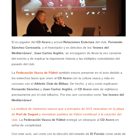
El ex jugador del
CD Acero
y actual
Relaciones Externas
del club,
Fernando
Sánchez Cerezuela
, y el historiador y ex directivo de los
‘leones del
Mediterráneo’
,
Juan Carlos Argilés
, se encargaron de llevar la voz cantante
del evento y de explicar la importante historia y las múltiples curiosidades del
pasado del club.
La
Federación Vasca de Fútbol
también estuvo presente en el acto debido a
los estrechos lazos que unen al
CD Acero
con la cultura vasca y más en
concreto con el
Athletic Club de Bilbao
. De hecho, y tal y como explicaron
Fernando Sánchez
y
Juan Carlos Argilés
, el
CD Acero
viste de rojiblanco
precisamente por el club bilbaíno. Por eso son conocidos como
‘los leones del
Mediterráneo’
.
La multitud de marineros vascos que a principios de SXX atracaban en la playa
de
Port de Sagunt
y montaban partidos de fútbol contribuyó a la creación del
club.
La
Federación Vasca de Fútbol
entregó un obsequio al
CD Acero
en
señal de complicidad.
Con este acto, así como con la elección del estadio de
El Fornás
como sede de