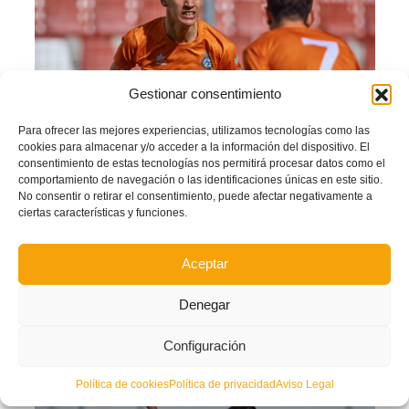
Gestionar consentimiento
Para ofrecer las mejores experiencias, utilizamos tecnologías como las
cookies para almacenar y/o acceder a la información del dispositivo. El
consentimiento de estas tecnologías nos permitirá procesar datos como el
comportamiento de navegación o las identificaciones únicas en este sitio.
La
Selección Valenciana sub16
venció por tres goles a uno a la
Selección del
No consentir o retirar el consentimiento, puede afectar negativamente a
País Vasco
en el partido inaugural de la
Segunda Fase
del
Campeonato
ciertas características y funciones.
Nacional de Selecciones Autonómicas
disputado en el estadio de
El Fornás
(
Port de Sagunt
).
Los chicos de
Javi Lafora
eran conscientes de que los vascos eran el máximo
Aceptar
rival para poder conseguir el pase a la
Fase Final
. Por eso salieron metidos en
el encuentro desde el primer minuto y no concedieron metros al rival.
Egoitz
Denegar
Mendizábal
había previsto una defensa de cinco hombres para contener la
calidad individual valenciana y varios hombres muy rápidos arriba para causar
daño a la contra.
Configuración
Política de cookies
Política de privacidad
Aviso Legal