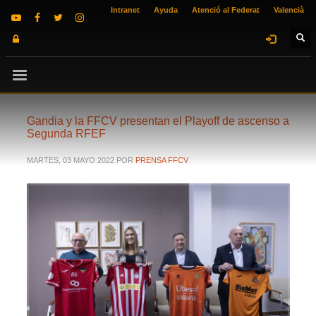
Intranet
Ayuda
Atenció al Federat
Valencià
Gandia y la FFCV presentan el Playoff de ascenso a
Segunda RFEF
MARTES, 03 MAYO 2022
POR
PRENSA FFCV