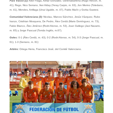
País Vasco (1):
Aitor Fraga, Aimar González, Gerenabarrena (Hugo Rincón, m.
41), Rego, Nico Serrano, Iker Alday (Yeray Carpio, m. 63), Jon Merino (Toledano,
m. 41), Mendes, Arrillaga (Unai Ugalde, m. 47), Pablo Marín y Gorka Gastesi.
Comunidad Valenciana (3):
Nicolau, Marcos Sánchez, Jesús Vázquez, Rubo
Iranzo, Cristhian Mosquera, De Pedro, Álex Cerdá (Mario Domínguez, m. 73),
Fabio Blanco, Álex Jiménez (Rodri Alonso, m. 53), Joan Gallego (Javi Navarro,
m. 65) y Jorge Pascual (Tomás Inglés, m.67).
Goles:
0-1 (Álex Cerdá, m. 43), 0-2 (Rodri Alonso, m. 54), 0-3 (Jorge Pascual, m.
61), 1-3 (Serrano, m. 81)
Arbitro:
Ortega Herra, Francisco José, del Comité Valenciano.