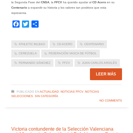
la Segunda Fase del
CNSA
, la
FFCV
ha querido ayudar al
CD Acero
en su
Centenario
a expandir su historia y los valores tan positivos que esta
representa.
Facebook
Twitter
Compartir
ATHLETIC BILBAO
CD ACERO
CENTENARIO
CEREZUELA
FEDERACIÓN VASCA DE FÚTBOL
FERNANDO SÁNCHEZ
FFCV
JUAN CARLOS ARGILÉS
LEER MÁS
PUBLICADO EN
ACTUALIDAD
,
NOTICIAS FFCV
,
NOTICIAS
SELECCIONES
,
SIN CATEGORÍA
NO COMMENTS
Victoria contundente de la Selección Valenciana