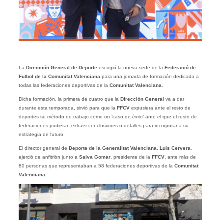
La
Dirección General de Deporte
escogió la nueva sede de la
Federació de
Futbol de la Comunitat Valenciana
para una jornada de formación dedicada a
todas las federaciones deportivas de la
Comunitat Valenciana
.
Dicha formación, la primera de cuatro que la
Dirección General
va a dar
durante esta temporada, sirvió para que la
FFCV
expusiera ante el resto de
deportes su método de trabajo como un ‘caso de éxito’ ante el que el resto de
federaciones pudieran extraer conclusiones o detalles para incorporar a su
estrategia de futuro.
El director general de
Deporte de la Generalitat Valenciana
,
Luis Cervera
,
ejerció de anfitrión junto a
Salva Gomar
, presidente de la
FFCV
, ante más de
80 personas que representaban a 58 federaciones deportivas de la
Comunitat
Valenciana
.