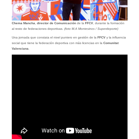
Chema Mancha
,
director de Comunicación
de la
FFCV
, durante la formación
al resto de federaciones deportivas.
(foto M.A Montesinos / Superdeporte)
Una jornada que constata el nivel puntero en gestión de la
FFCV
y la influencia
social que tiene la federación deportiva con más licencias en la
Comunitat
Valenciana
.