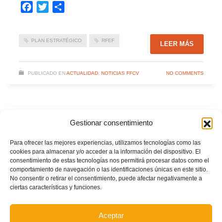
Facebook
Twitter
Compartir
PLAN ESTRATÉGICO
RFEF
LEER MÁS
PUBLICADO EN
ACTUALIDAD
,
NOTICIAS FFCV
NO COMMENTS
#Valenta se acerca a los clubes de Castellón
Gestionar consentimiento
JUEVES, 20 JUNIO 2019
POR
PRENSA FFCV
Para ofrecer las mejores experiencias, utilizamos tecnologías como las
cookies para almacenar y/o acceder a la información del dispositivo. El
consentimiento de estas tecnologías nos permitirá procesar datos como el
comportamiento de navegación o las identificaciones únicas en este sitio.
No consentir o retirar el consentimiento, puede afectar negativamente a
ciertas características y funciones.
Aceptar