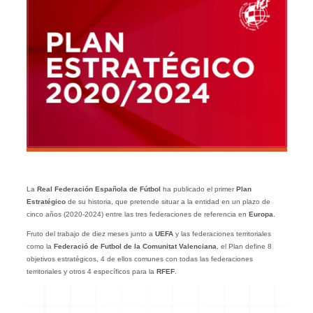
La
Real Federación Española de Fútbol
ha publicado el primer
Plan
Estratégico
de su historia, que pretende situar a la entidad en un plazo de
cinco años (2020-2024) entre las tres federaciones de referencia en
Europa
.
Fruto del trabajo de diez meses junto a
UEFA
y las federaciones territoriales
como la
Federació de Futbol de la Comunitat Valenciana
, el Plan define 8
objetivos estratégicos, 4 de ellos comunes con todas las federaciones
territoriales y otros 4 específicos para la
RFEF
.