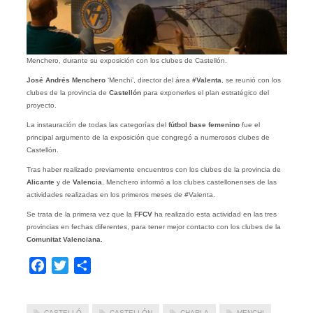
Menchero, durante su exposición con los clubes de Castellón.
José Andrés Menchero
‘Menchi’, director del área
#Valenta
, se reunió con los
clubes de la provincia de
Castellón
para exponerles el plan estratégico del
proyecto.
La instauración de todas las categorías del
fútbol base femenino
fue el
principal argumento de la exposición que congregó a numerosos clubes de
Castellón.
Tras haber realizado previamente encuentros con los clubes de la provincia de
Alicante
y de
Valencia
, Menchero informó a los clubes castellonenses de las
actividades realizadas en los primeros meses de #Valenta.
Se trata de la primera vez que la
FFCV
ha realizado esta actividad en las tres
provincias en fechas diferentes, para tener mejor contacto con los clubes de la
Comunitat Valenciana
.
Facebook
Twitter
Compartir
CASTELLÓ
CASTELLÓN
CHARLA
MENCHI