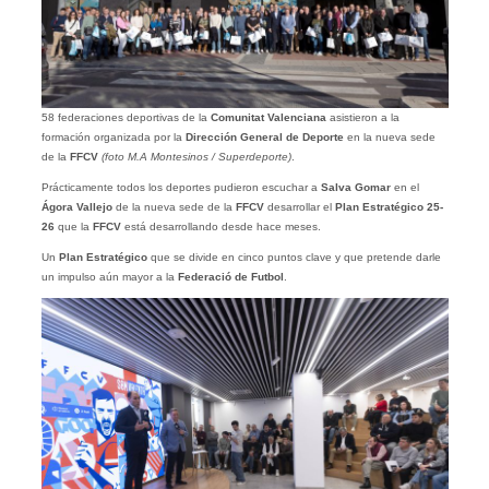
58 federaciones deportivas de la
Comunitat Valenciana
asistieron a la
formación organizada por la
Dirección General de Deporte
en la nueva sede
de la
FFCV
(foto M.A Montesinos / Superdeporte)
.
Prácticamente todos los deportes pudieron escuchar a
Salva Gomar
en el
Ágora Vallejo
de la nueva sede de la
FFCV
desarrollar el
Plan Estratégico 25-
26
que la
FFCV
está desarrollando desde hace meses.
Un
Plan Estratégico
que se divide en cinco puntos clave y que pretende darle
un impulso aún mayor a la
Federació de Futbol
.