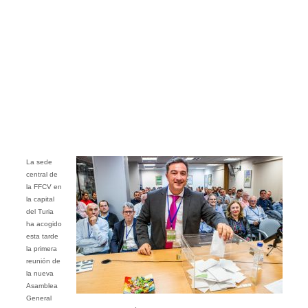
La sede
central de
la FFCV en
la capital
del Turia
ha acogido
esta tarde
la primera
reunión de
la nueva
Asamblea
General