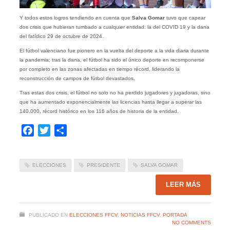
Y todos estos logros tendiendo en cuenta que
Salva Gomar
tuvo que capear
dos crisis que hubieran tumbado a cualquier entidad: la del COVID 19 y la dana
del fatídico 29 de octubre de 2024.
El fútbol valenciano fue pionero en la vuelta del deporte a la vida diaria durante
la pandemia; tras la dana, el fútbol ha sido el único deporte en recomponerse
por completo en las zonas afectadas en tiempo récord, liderando la
reconstrucción de campos de fútbol devastados.
Tras estas dos crisis, el fútbol no solo no ha perdido jugadores y jugadoras, sino
que ha aumentado exponencialmente las licencias hasta llegar a superar las
140.000, récord histórico en los 116 años de historia de la entidad.
Facebook
Twitter
Compartir
ELECCIONES
PRESIDENTE
SALVA GOMAR
LEER MÁS
PUBLICADO EN
ELECCIONES FFCV
,
NOTICIAS FFCV
,
PORTADA
NO COMMENTS