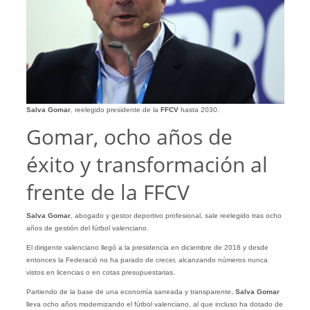
Salva Gomar
, reelegido presidente de la
FFCV
hasta 2030.
Gomar, ocho años de
éxito y transformación al
frente de la FFCV
Salva Gomar
, abogado y gestor deportivo profesional, sale reelegido tras ocho
años de gestión del fútbol valenciano.
El dirigente valenciano llegó a la presidencia en diciembre de 2018 y desde
entonces la Federació no ha parado de crecer, alcanzando números nunca
vistos en licencias o en cotas presupuestarias.
Partiendo de la base de una economía saneada y transparente,
Salva Gomar
lleva ocho años modernizando el fútbol valenciano, al que incluso ha dotado de