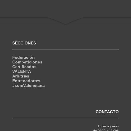
SECCIONES
Federación
Competiciones
Certificados
VALENTA
Árbitræs
Entrenadoræs
#somValenciana
CONTACTO
Lunes a jueves
de 09:30 a 15.00h