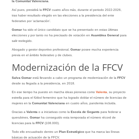
la Comunitat Valenciana
.
Así pues, presidirá la
FFCV
cuatro años más, durante el periodo 2022-2026,
tras haber resultado elegido en las elecciones a la presidencia del ente
federativo por ‘aclamación’.
Gomar
ha sido el único candidato que se ha presentado en estas últimas
elecciones y por tanto no ha precisado de votación en
Asamblea General
para
salir reelegido.
Abogado y gestor deportivo profesional,
Gomar
posee mucha experiencia
previa en el ámbito federativo y de clubes.
Modernización de la FFCV
Salva Gomar
está llevando a cabo un programa de modernización de la
FFCV
desde su llegada a la presidencia, en 2018.
En ese tiempo ha puesto en marcha ideas pioneras como
Valenta
, su proyecto
estrella para el fútbol femenino que ha logrado doblar el número de licencias de
mujeres en la
Comunitat Valenciana
en cuatro años, pandemia incluida.
Gracias a
Valenta
o a iniciativas como la
Escola de Gegants
para federar a
querubines,
Gomar
ha conseguido esta temporada el número récord de
licencias para la
FFCV
(108.000).
Todo ello encuadrado dentro un
Plan Estratégico
que ha marca las líneas
básicas de actuación de la FFCV.