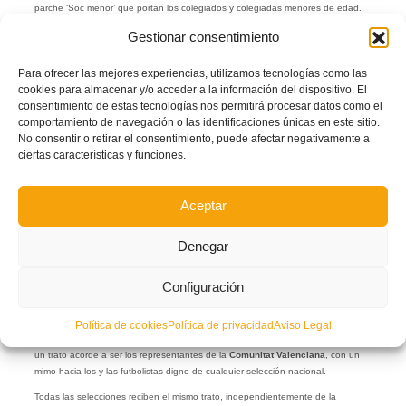
parche ‘Soc menor’ que portan los colegiados y colegiadas menores de edad.
Los cursos de árbitros se llenan cada año de alumnos y alumnas que quieren
Gestionar consentimiento
dedicarse al arbitraje y la
FFCV
tira de referentes para sacar a la luz todo lo
bueno que tiene esta manera de dedicarse al fútbol.
Para ofrecer las mejores experiencias, utilizamos tecnologías como las
cookies para almacenar y/o acceder a la información del dispositivo. El
Algo similar ocurre con los cursos de entrenadores/as. Desde 2019 se le ha
consentimiento de estas tecnologías nos permitirá procesar datos como el
dado un impulso increíble,
llegando a multiplicar por 12 el número de alumnos
comportamiento de navegación o las identificaciones únicas en este sitio.
inscritos
a los cursos federativos.
No consentir o retirar el consentimiento, puede afectar negativamente a
Desde el nuevo
Comité Tècnic d’Entrenadors
se ha potenciado muchísimo la
ciertas características y funciones.
formación. No solo en los cursos de entrenador/a, sino también a través de los
Campus
anuales
o de numerosísimas ponencias de entrenadores y
entrenadoras ya consagrados a lo largo de todo el territorio de la Comunitat
Aceptar
Valenciana.
Selecciones territoriales
Denegar
El
Área de Selecciones de la FFCV
ha sufrido también un cambio sustancial
Configuración
en los últimos cuatro años. Al staff técnico se le ha dotado de más y mejores
medios y ha sido profesionalizado.
Política de cookies
Política de privacidad
Aviso Legal
Tanto en fútbol, como en fútbol sala y en fútbol playa, las selecciones reciben
un trato acorde a ser los representantes de la
Comunitat Valenciana
, con un
mimo hacia los y las futbolistas digno de cualquier selección nacional.
Todas las selecciones reciben el mismo trato, independientemente de la