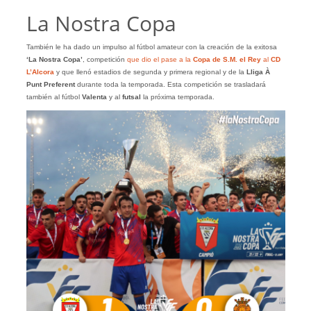
La Nostra Copa
También le ha dado un impulso al fútbol amateur con la creación de la exitosa
‘La Nostra Copa’
, competición
que dio el pase a la
Copa de S.M. el Rey
al
CD
L’Alcora
y que llenó estadios de segunda y primera regional y de la
Lliga À
Punt Preferent
durante toda la temporada. Esta competición se trasladará
también al fútbol
Valenta
y al
futsal
la próxima temporada.