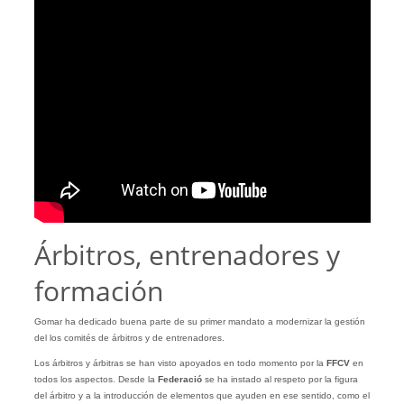
Árbitros, entrenadores y
formación
Gomar ha dedicado buena parte de su primer mandato a modernizar la gestión
del los comités de árbitros y de entrenadores.
Los árbitros y árbitras se han visto apoyados en todo momento por la
FFCV
en
todos los aspectos. Desde la
Federació
se ha instado al respeto por la figura
del árbitro y a la introducción de elementos que ayuden en ese sentido, como el