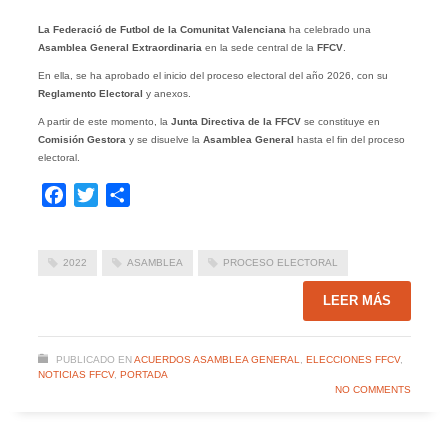
La Federació de Futbol de la Comunitat Valenciana
ha celebrado una
Asamblea General Extraordinaria
en la sede central de la
FFCV
.
En ella, se ha aprobado el inicio del proceso electoral del año 2026, con su
Reglamento Electoral
y anexos.
A partir de este momento, la
Junta Directiva de la FFCV
se constituye en
Comisión Gestora
y se disuelve la
Asamblea General
hasta el fin del proceso
electoral.
Facebook
Twitter
Compartir
2022
ASAMBLEA
PROCESO ELECTORAL
LEER MÁS
PUBLICADO EN
ACUERDOS ASAMBLEA GENERAL
,
ELECCIONES FFCV
,
NOTICIAS FFCV
,
PORTADA
NO COMMENTS