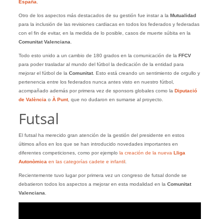
España
.
Otro de los aspectos más destacados de su gestión fue instar a la
Mutualidad
para la inclusión de las revisiones cardiacas en todos los federados y federadas
con el fin de evitar, en la medida de lo posible, casos de muerte súbita en la
Comunitat Valenciana
.
Todo esto unido a un cambio de 180 grados en la comunicación de la
FFCV
para poder trasladar al mundo del fútbol la dedicación de la entidad para
mejorar el fútbol de la
Comunitat
. Esto está creando un sentimiento de orgullo y
pertenencia entre los federados nunca antes visto en nuestro fútbol,
acompañado además por primera vez de sponsors globales como la
Diputació
de València
o
À Punt
, que no dudaron en sumarse al proyecto.
Futsal
El futsal ha merecido gran atención de la gestión del presidente en estos
últimos años en los que se han introducido novedades importantes en
diferentes competiciones, como por ejemplo
la creación de la nueva
Lliga
Autonòmica
en las categorías cadete e infantil
.
Recientemente tuvo lugar por primera vez un congreso de futsal donde se
debatieron todos los aspectos a mejorar en esta modalidad en la
Comunitat
Valenciana
.