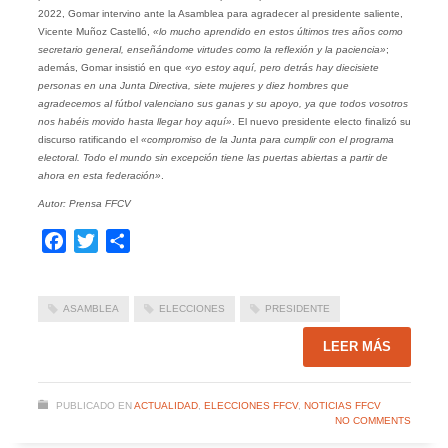
2022, Gomar intervino ante la Asamblea para agradecer al presidente saliente,
Vicente Muñoz Castelló,
«lo mucho aprendido en estos últimos tres años como
secretario general, enseñándome virtudes como la reflexión y la paciencia»
;
además, Gomar insistió en que
«yo estoy aquí, pero detrás hay diecisiete
personas en una Junta Directiva, siete mujeres y diez hombres que
agradecemos al fútbol valenciano sus ganas y su apoyo, ya que todos vosotros
nos habéis movido hasta llegar hoy aquí»
. El nuevo presidente electo finalizó su
discurso ratificando el
«compromiso de la Junta para cumplir con el programa
electoral. Todo el mundo sin excepción tiene las puertas abiertas a partir de
ahora en esta federación»
.
Autor: Prensa FFCV
Facebook
Twitter
Compartir
ASAMBLEA
ELECCIONES
PRESIDENTE
LEER MÁS
PUBLICADO EN
ACTUALIDAD
,
ELECCIONES FFCV
,
NOTICIAS FFCV
NO COMMENTS