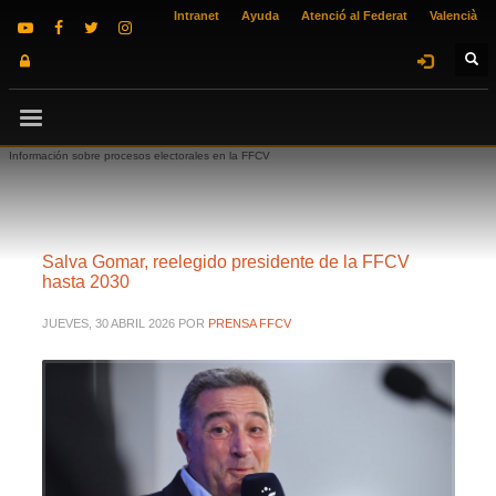
Intranet
Ayuda
Atenció al Federat
Valencià
Información sobre procesos electorales en la FFCV
Salva Gomar, reelegido presidente de la FFCV
hasta 2030
JUEVES, 30 ABRIL 2026
POR
PRENSA FFCV