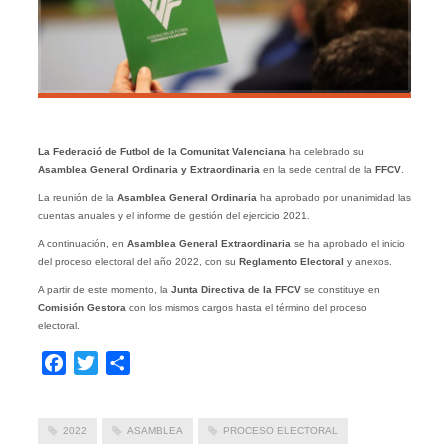
La Federació de Futbol de la Comunitat Valenciana
ha celebrado su
Asamblea General Ordinaria y Extraordinaria
en la sede central de la
FFCV
.
La reunión de la
Asamblea General Ordinaria
ha aprobado por unanimidad las
cuentas anuales y el informe de gestión del ejercicio 2021.
A continuación, en
Asamblea General Extraordinaria
se ha aprobado el inicio
del proceso electoral del año 2022, con su
Reglamento Electoral
y anexos.
A partir de este momento, la
Junta Directiva de la FFCV
se constituye en
Comisión Gestora
con los mismos cargos hasta el término del proceso
electoral.
Facebook
Twitter
Compartir
2022
ASAMBLEA
PROCESO ELECTORAL