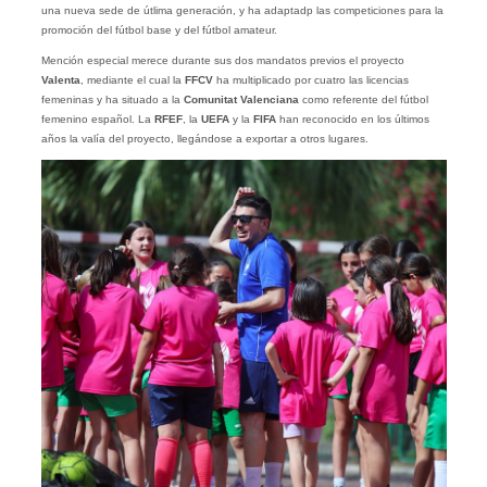
una nueva sede de útlima generación, y ha adaptadp las competiciones para la
promoción del fútbol base y del fútbol amateur.
Mención especial merece durante sus dos mandatos previos el proyecto
Valenta
, mediante el cual la
FFCV
ha multiplicado por cuatro las licencias
femeninas y ha situado a la
Comunitat Valenciana
como referente del fútbol
femenino español. La
RFEF
, la
UEFA
y la
FIFA
han reconocido en los últimos
años la valía del proyecto, llegándose a exportar a otros lugares.