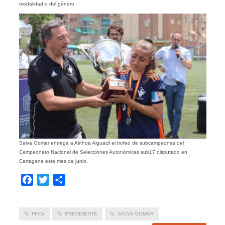
modalidad o del género.
Salva Gomar entrega a Ainhoa Alguacil el trofeo de subcampeonas del
Campeonato Nacional de Selecciones Autonómicas sub17 disputado en
Cartagena este mes de junio.
Facebook
Twitter
Compartir
FFCV
PRESIDENTE
SALVA GOMAR