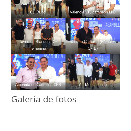
CD Buñol
Valencia CF, campeón LNJ
Tavernes Blanques CF
Roberto Campillo (Hércules
femenino
CF B)
Albereda de Castellón CFS
At. Moncadense
Galería de fotos