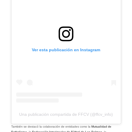
Ver esta publicación en Instagram
Una publicación compartida de FFCV (@ffcv_info)
También se destacó la colaboración de entidades como la
Mutualidad de
Futbolistas
, la
Federación Interinsular de Fútbol de Las Palmas
, la