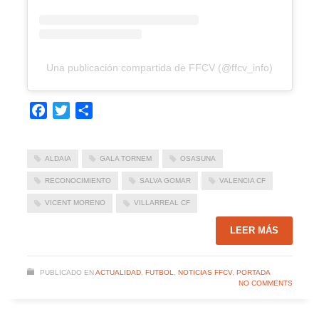
Una publicación compartida de FFCV (@ffcv_info)
Facebook
Twitter
Compartir
ALDAIA
GALA TORNEM
OSASUNA
RECONOCIMIENTO
SALVA GOMAR
VALENCIA CF
VICENT MORENO
VILLARREAL CF
LEER MÁS
PUBLICADO EN
ACTUALIDAD
,
FUTBOL
,
NOTICIAS FFCV
,
PORTADA
NO COMMENTS