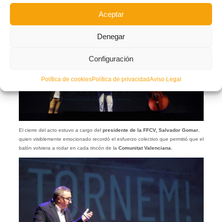
Aceptar
Denegar
Configuración
Política de cookies
Política de privacidad
Aviso Legal
El cierre del acto estuvo a cargo del
presidente de la FFCV, Salvador Gomar
,
quien visiblemente emocionado recordó el esfuerzo colectivo que permitió que el
balón volviera a rodar en cada rincón de la
Comunitat Valenciana
.