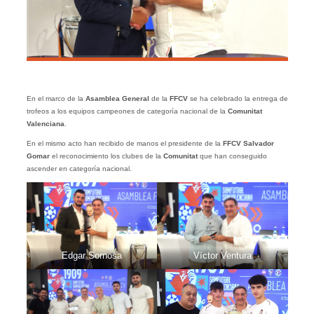
En el marco de la
Asamblea General
de la
FFCV
se ha celebrado la entrega de
trofeos a los equipos campeones de categoría nacional de la
Comunitat
Valenciana
.
En el mismo acto han recibido de manos el presidente de la
FFCV Salvador
Gomar
el reconocimiento los clubes de la
Comunitat
que han conseguido
ascender en categoría nacional.
Edgar Sornosa
Víctor Ventura