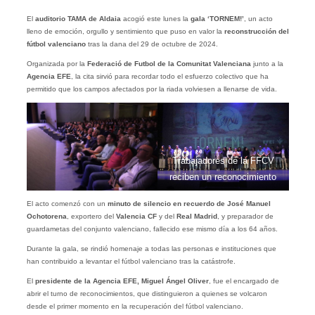
El
auditorio TAMA de Aldaia
acogió este lunes la
gala ‘TORNEM!’
, un acto
lleno de emoción, orgullo y sentimiento que puso en valor la
reconstrucción del
fútbol valenciano
tras la dana del 29 de octubre de 2024.
Organizada por la
Federació de Futbol de la Comunitat Valenciana
junto a la
Agencia EFE
, la cita sirvió para recordar todo el esfuerzo colectivo que ha
permitido que los campos afectados por la riada volviesen a llenarse de vida.
Trabajadores de la FFCV
reciben un reconocimiento
El acto comenzó con un
minuto de silencio en recuerdo de José Manuel
Ochotorena
, exportero del
Valencia CF
y del
Real Madrid
, y preparador de
guardametas del conjunto valenciano, fallecido ese mismo día a los 64 años.
Durante la gala, se rindió homenaje a todas las personas e instituciones que
han contribuido a levantar el fútbol valenciano tras la catástrofe.
El
presidente de la Agencia EFE, Miguel Ángel Oliver
, fue el encargado de
abrir el turno de reconocimientos, que distinguieron a quienes se volcaron
desde el primer momento en la recuperación del fútbol valenciano.