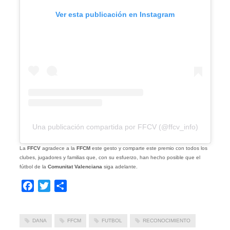
Ver esta publicación en Instagram
Una publicación compartida por FFCV (@ffcv_info)
La
FFCV
agradece a la
FFCM
este gesto y comparte este premio con todos los
clubes, jugadores y familias que, con su esfuerzo, han hecho posible que el
fútbol de la
Comunitat Valenciana
siga adelante.
Facebook
Twitter
Compartir
DANA
FFCM
FUTBOL
RECONOCIMIENTO