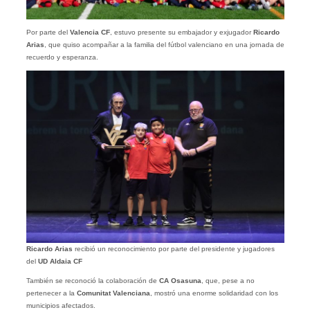
Por parte del
Valencia CF
, estuvo presente su embajador y exjugador
Ricardo
Arias
, que quiso acompañar a la familia del fútbol valenciano en una jornada de
recuerdo y esperanza.
Ricardo Arias
recibió un reconocimiento por parte del presidente y jugadores
del
UD Aldaia CF
También se reconoció la colaboración de
CA Osasuna
, que, pese a no
pertenecer a la
Comunitat Valenciana
, mostró una enorme solidaridad con los
municipios afectados.