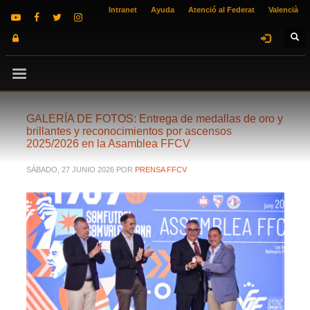
Intranet
Ayuda
Atenció al Federat
Valencià
GALERÍA DE FOTOS: Entrega de medallas de oro y
brillantes y reconocimientos por ascensos
2025/2026 en la Asamblea FFCV
SÁBADO, 27 JUNIO 2026
POR
PRENSA FFCV