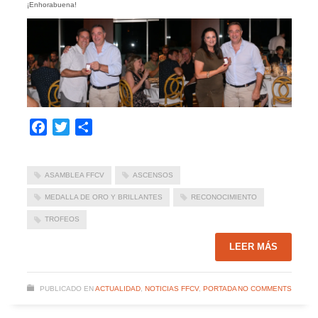
¡Enhorabuena!
Facebook
Twitter
Compartir
ASAMBLEA FFCV
ASCENSOS
MEDALLA DE ORO Y BRILLANTES
RECONOCIMIENTO
TROFEOS
LEER MÁS
PUBLICADO EN
ACTUALIDAD
,
NOTICIAS FFCV
,
PORTADA
NO COMMENTS