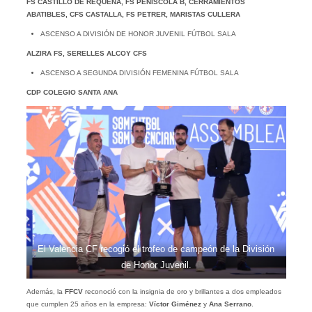
FS CASTILLO DE REQUENA, FS PEÑÍSCOLA B, CERRAMIENTOS
ABATIBLES, CFS CASTALLA, FS PETRER, MARISTAS CULLERA
ASCENSO A DIVISIÓN DE HONOR JUVENIL FÚTBOL SALA
ALZIRA FS, SERELLES ALCOY CFS
ASCENSO A SEGUNDA DIVISIÓN FEMENINA FÚTBOL SALA
CDP COLEGIO SANTA ANA
El Valencia CF recogió el trofeo de campeón de la División
de Honor Juvenil.
Además, la
FFCV
reconoció con la insignia de oro y brillantes a dos empleados
que cumplen 25 años en la empresa:
Víctor Giménez
y
Ana Serrano
.