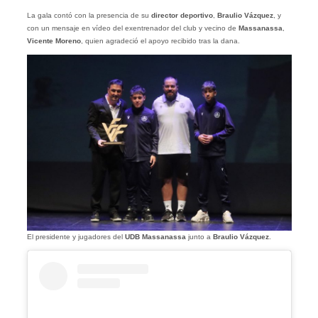
La gala contó con la presencia de su
director deportivo
,
Braulio Vázquez
, y
con un mensaje en vídeo del exentrenador del club y vecino de
Massanassa
,
Vicente Moreno
, quien agradeció el apoyo recibido tras la dana.
El presidente y jugadores del
UDB Massanassa
junto a
Braulio Vázquez
.