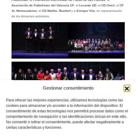
Asociación de Futbolistas del Valencia CF
, el
Levante UD
, el
CD Chert
, el
CF
At. Monncadense
, el
CD Malilla
,
Realturf
y a
Enrique Vila
, en representación
de los donantes anónimos.
Gestionar consentimiento
Para ofrecer las mejores experiencias, utilizamos tecnologías como las
cookies para almacenar y/o acceder a la información del dispositivo. El
consentimiento de estas tecnologías nos permitirá procesar datos como el
El momento musical de la tarde lo puso
Rei Ortolá junto a sus músicos
, que
comportamiento de navegación o las identificaciones únicas en este sitio.
interpretaron la canción
“Voces de València”
, compuesta en homenaje a las
No consentir o retirar el consentimiento, puede afectar negativamente a
víctimas de la dana. Su actuación sirvió de pausa y emoción en una gala que,
ciertas características y funciones.
más allá de los reconocimientos, celebró la unión del fútbol valenciano.