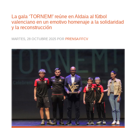
La gala ‘TORNEM!’ reúne en Aldaia al fútbol
valenciano en un emotivo homenaje a la solidaridad
y la reconstrucción
MARTES, 28 OCTUBRE 2025
POR
PRENSA FFCV