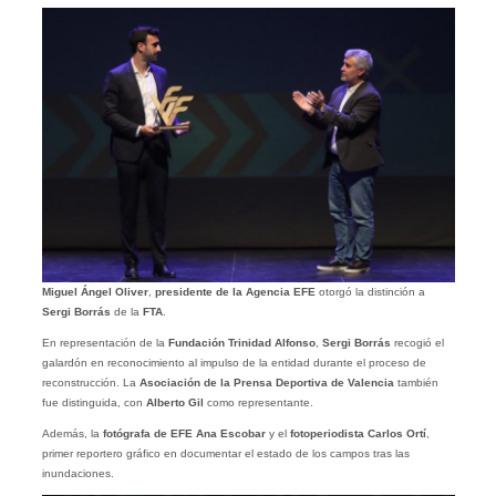
Miguel Ángel Oliver
,
presidente de la Agencia EFE
otorgó la distinción a
Sergi Borrás
de la
FTA
.
En representación de la
Fundación Trinidad Alfonso
,
Sergi Borrás
recogió el
galardón en reconocimiento al impulso de la entidad durante el proceso de
reconstrucción. La
Asociación de la Prensa Deportiva de Valencia
también
fue distinguida, con
Alberto Gil
como representante.
Además, la
fotógrafa de EFE Ana Escobar
y el
fotoperiodista Carlos Ortí
,
primer reportero gráfico en documentar el estado de los campos tras las
inundaciones.