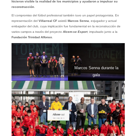
hicieron visible la realidad de los municipios y ayudaron a impulsar su
reconstrucción
.
El compromiso del fútbol profesional también tuvo un papel protagonista. En
representación del
Villarreal CF
asistió
Marcos Senna
, exjugador y actual
embajador del club, cuya implicación fue fundamental en la reconstrucción de
varios campos a través del proyecto
Alcem-se Esport
, impulsado junto a la
Fundación Trinidad Alfonso
.
Marcos Senna durante la
gala