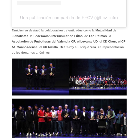
Una publicación compartida de FFCV (@ffcv_info)
También se destacó la colaboración de entidades como la
Mutualidad de
Futbolistas
, la
Federación Interinsular de Fútbol de Las Palmas
, la
Asociación de Futbolistas del Valencia CF
, el
Levante UD
, el
CD Chert
, el
CF
At. Monncadense
, el
CD Malilla
,
Realturf
y a
Enrique Vila
, en representación
de los donantes anónimos.