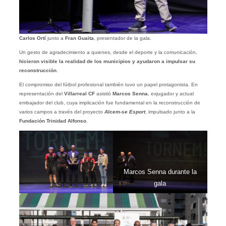
Carlos Ortí
junto a
Fran Guaita
, presentador de la gala.
Un gesto de agradecimiento a quienes, desde el deporte y la comunicación,
hicieron visible la realidad de los municipios y ayudaron a impulsar su
reconstrucción
.
El compromiso del fútbol profesional también tuvo un papel protagonista. En
representación del
Villarreal CF
asistió
Marcos Senna
, exjugador y actual
embajador del club, cuya implicación fue fundamental en la reconstrucción de
varios campos a través del proyecto
Alcem-se Esport
, impulsado junto a la
Fundación Trinidad Alfonso
.
Marcos Senna durante la
gala