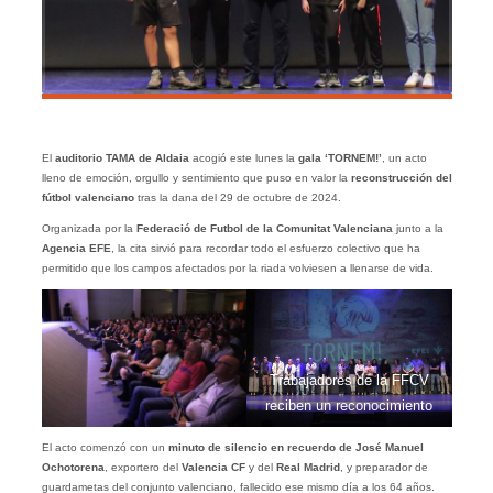
El
auditorio TAMA de Aldaia
acogió este lunes la
gala ‘TORNEM!’
, un acto
lleno de emoción, orgullo y sentimiento que puso en valor la
reconstrucción del
fútbol valenciano
tras la dana del 29 de octubre de 2024.
Organizada por la
Federació de Futbol de la Comunitat Valenciana
junto a la
Agencia EFE
, la cita sirvió para recordar todo el esfuerzo colectivo que ha
permitido que los campos afectados por la riada volviesen a llenarse de vida.
Trabajadores de la FFCV
reciben un reconocimiento
El acto comenzó con un
minuto de silencio en recuerdo de José Manuel
Ochotorena
, exportero del
Valencia CF
y del
Real Madrid
, y preparador de
guardametas del conjunto valenciano, fallecido ese mismo día a los 64 años.