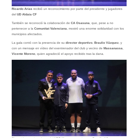
Ricardo Arias
recibió un reconocimiento por parte del presidente y jugadores
del
UD Aldaia CF
También se reconoció la colaboración de
CA Osasuna
, que, pese a no
pertenecer a la
Comunitat Valenciana
, mostró una enorme solidaridad con los
municipios afectados.
La gala contó con la presencia de su
director deportivo
,
Braulio Vázquez
, y
con un mensaje en vídeo del exentrenador del club y vecino de
Massanassa
,
Vicente Moreno
, quien agradeció el apoyo recibido tras la dana.