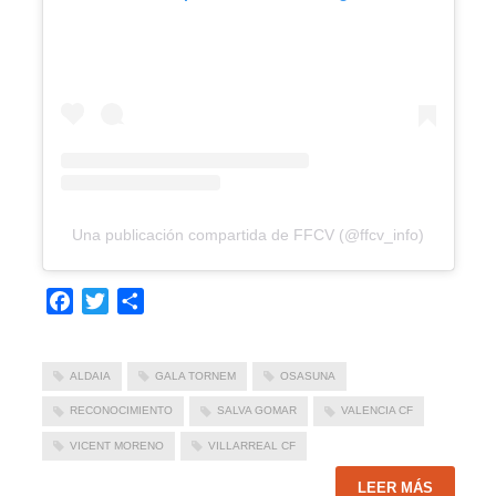
Una publicación compartida de FFCV (@ffcv_info)
Facebook
Twitter
Compartir
ALDAIA
GALA TORNEM
OSASUNA
RECONOCIMIENTO
SALVA GOMAR
VALENCIA CF
VICENT MORENO
VILLARREAL CF
LEER MÁS