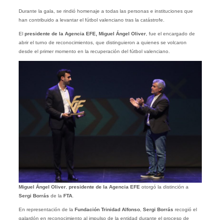
Durante la gala, se rindió homenaje a todas las personas e instituciones que
han contribuido a levantar el fútbol valenciano tras la catástrofe.
El
presidente de la Agencia EFE, Miguel Ángel Oliver
, fue el encargado de
abrir el turno de reconocimientos, que distinguieron a quienes se volcaron
desde el primer momento en la recuperación del fútbol valenciano.
Miguel Ángel Oliver
,
presidente de la Agencia EFE
otorgó la distinción a
Sergi Borrás
de la
FTA
.
En representación de la
Fundación Trinidad Alfonso
,
Sergi Borrás
recogió el
galardón en reconocimiento al impulso de la entidad durante el proceso de