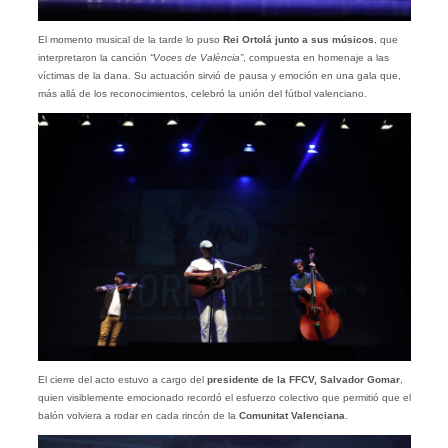
El momento musical de la tarde lo puso
Rei Ortolá junto a sus músicos
, que
interpretaron la canción
“Voces de València”
, compuesta en homenaje a las
víctimas de la dana. Su actuación sirvió de pausa y emoción en una gala que,
más allá de los reconocimientos, celebró la unión del fútbol valenciano.
El cierre del acto estuvo a cargo del
presidente de la FFCV, Salvador Gomar
,
quien visiblemente emocionado recordó el esfuerzo colectivo que permitió que el
balón volviera a rodar en cada rincón de la
Comunitat Valenciana
.