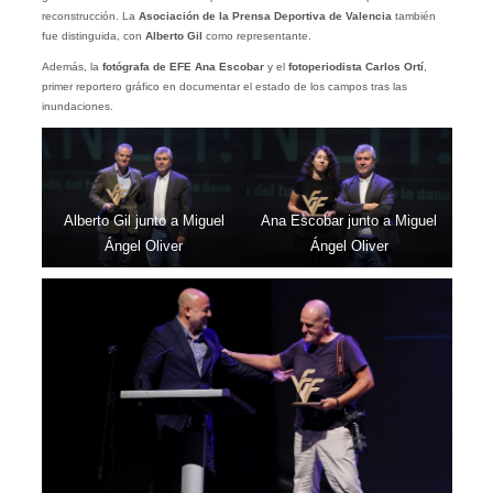
reconstrucción. La
Asociación de la Prensa Deportiva de Valencia
también
fue distinguida, con
Alberto Gil
como representante.
Además, la
fotógrafa de EFE Ana Escobar
y el
fotoperiodista Carlos Ortí
,
primer reportero gráfico en documentar el estado de los campos tras las
inundaciones.
Alberto Gil junto a Miguel
Ana Escobar junto a Miguel
Ángel Oliver
Ángel Oliver