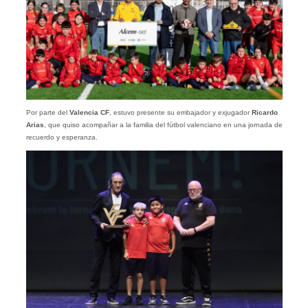
Por parte del
Valencia CF
, estuvo presente su embajador y exjugador
Ricardo
Arias
, que quiso acompañar a la familia del fútbol valenciano en una jornada de
recuerdo y esperanza.