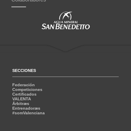
SECCIONES
Federación
Competiciones
Certificados
VALENTA
Árbitræs
Entrenadoræs
#somValenciana