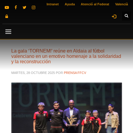
Intranet
Ayuda
Atenció al Federat
Valencià
La gala ‘TORNEM!’ reúne en Aldaia al fútbol
valenciano en un emotivo homenaje a la solidaridad
y la reconstrucción
MARTES, 28 OCTUBRE 2025
POR
PRENSA FFCV