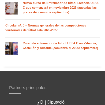
Nuevo curso de Entrenador de fútbol Licencia UEFA
C que comenzará en noviembre 2026 (agotadas las
plazas del curso de septiembre)
Circular nº. 5 – Normas generales de las competiciones
territoriales de fútbol sala 2026-2027
Curso de entrenador de fútbol UEFA B en Valencia,
Castellón y Alicante (comienzo el 20 de septiembre)
Partners principales