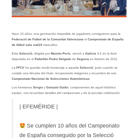
Hace 10 años, una generación irrepetible de jugadores consiguieron para la
Federació de Futbol de la Comunitat Valenciana
el
Campeonato de España
de fútbol sala sub19
masculino.
Esta
Selecció
, dirigida por
Manolo Peris
, venció a
Galicia
3-2 en la final
disputada en el
Pabellón Pedro Delgado
de
Segovia
en febrero de 2011.
La
FFCV
ha querido rendir homenaje a aquella
Selecció
, justo cuando se
cumple una década del título, recuperando imágenes y recuerdos de ese
Campeonato Nacional de Selecciones Autonómicas
.
Los hermanos
Sergio
y
Gonzalo
Galán
, componentes de aquel histórico
equipo, nos recuerdan detalles del campeonato y de la peculiar celebración.
| EFEMÉRIDE |
Se cumplen 10 años del Campeonato
de España conseguido por la Selecció