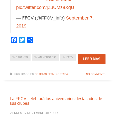
pic.twitter.com/jZuUMz8XqU
— 𝖥𝖥𝖢𝖵 (@FFCV_info)
September 7,
2019
Facebook
Twitter
Compartir
110ANYS
ANIVERSARIO
FFCV
LEER MÁS
PUBLICADO EN
NOTICIAS FFCV
,
PORTADA
NO COMMENTS
La FFCV celebrará los aniversarios destacados de
sus clubes
VIERNES, 17 NOVIEMBRE 2017
POR