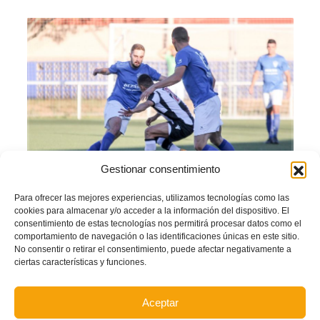
Gestionar consentimiento
Para ofrecer las mejores experiencias, utilizamos tecnologías como las
cookies para almacenar y/o acceder a la información del dispositivo. El
consentimiento de estas tecnologías nos permitirá procesar datos como el
comportamiento de navegación o las identificaciones únicas en este sitio.
En la temporada 2016-17 algunos clubes valencianos soplaron las velas por su
No consentir o retirar el consentimiento, puede afectar negativamente a
aniversario. La Federación de Fútbol de la Comunidad Valenciana homenajeará
ciertas características y funciones.
a esas entidades, por su trabajo incansable para arraigar el fútbol como una
tradición en sus localidades y por la difusión de los valores del deporte, con
unas placas especiales en el desarrollo de la Gala Anual de Premios y Trofeos
Aceptar
del próximo 27 de noviembre.