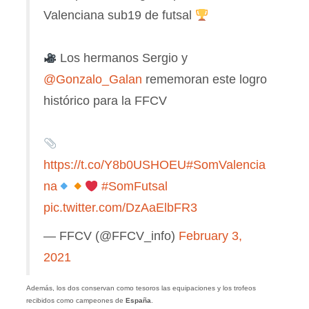
Valenciana sub19 de futsal
Los hermanos Sergio y
@Gonzalo_Galan
rememoran este logro
histórico para la FFCV
https://t.co/Y8b0USHOEU
#SomValencia
na
#SomFutsal
pic.twitter.com/DzAaElbFR3
— FFCV (@FFCV_info)
February 3,
2021
Además, los dos conservan como tesoros las equipaciones y los trofeos
recibidos como campeones de
España
.