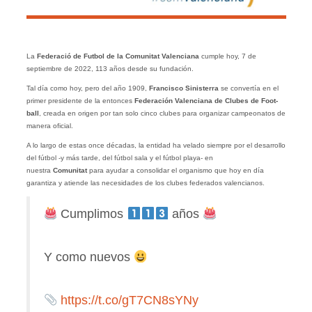
La
Federació de Futbol de la Comunitat Valenciana
cumple hoy, 7 de
septiembre de 2022, 113 años desde su fundación.
Tal día como hoy, pero del año 1909,
Francisco Sinisterra
se convertía en el
primer presidente de la entonces
Federación Valenciana de Clubes de Foot-
ball
, creada en origen por tan solo cinco clubes para organizar campeonatos de
manera oficial.
A lo largo de estas once décadas, la entidad ha velado siempre por el desarrollo
del fútbol -y más tarde, del fútbol sala y el fútbol playa- en
nuestra
Comunitat
para ayudar a consolidar el organismo que hoy en día
garantiza y atiende las necesidades de los clubes federados valencianos.
Cumplimos
años
Y como nuevos
https://t.co/gT7CN8sYNy