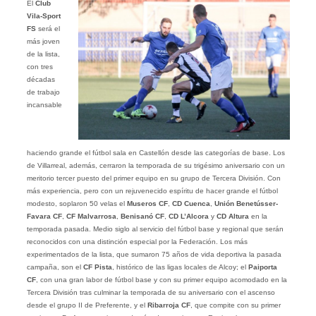
El
Club
Vila-Sport
FS
será el
más joven
de la lista,
con tres
décadas
de trabajo
incansable
haciendo grande el fútbol sala en Castellón desde las categorías de base. Los
de Villarreal, además, cerraron la temporada de su trigésimo aniversario con un
meritorio tercer puesto del primer equipo en su grupo de Tercera División. Con
más experiencia, pero con un rejuvenecido espíritu de hacer grande el fútbol
modesto, soplaron 50 velas el
Museros CF
,
CD Cuenca
,
Unión Benetússer-
Favara CF
,
CF Malvarrosa
,
Benisanó CF
,
CD L’Alcora
y
CD Altura
en la
temporada pasada. Medio siglo al servicio del fútbol base y regional que serán
reconocidos con una distinción especial por la Federación. Los más
experimentados de la lista, que sumaron 75 años de vida deportiva la pasada
campaña, son el
CF Pista
, histórico de las ligas locales de Alcoy; el
Paiporta
CF
, con una gran labor de fútbol base y con su primer equipo acomodado en la
Tercera División tras culminar la temporada de su aniversario con el ascenso
desde el grupo II de Preferente, y el
Ribarroja CF
, que compite con su primer