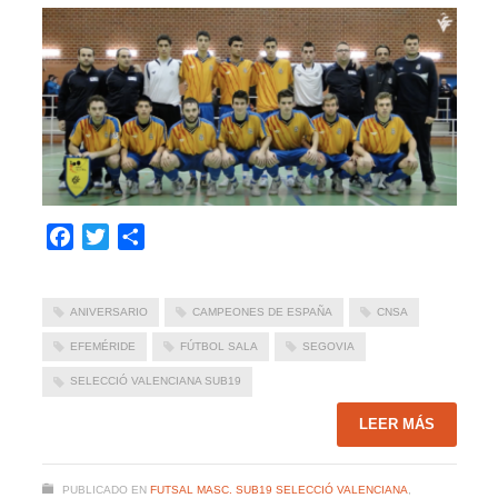
Facebook
Twitter
Compartir
ANIVERSARIO
CAMPEONES DE ESPAÑA
CNSA
EFEMÉRIDE
FÚTBOL SALA
SEGOVIA
SELECCIÓ VALENCIANA SUB19
LEER MÁS
PUBLICADO EN
FUTSAL MASC. SUB19 SELECCIÓ VALENCIANA
,