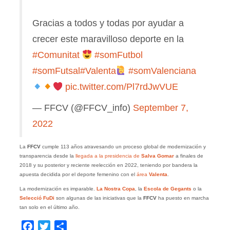
Gracias a todos y todas por ayudar a
crecer este maravilloso deporte en la
#Comunitat
#somFutbol
#somFutsal
#Valenta
#somValenciana
pic.twitter.com/Pl7rdJwVUE
— FFCV (@FFCV_info)
September 7,
2022
La
FFCV
cumple 113 años atravesando un proceso global de modernización y
transparencia desde la
llegada a la presidencia de
Salva Gomar
a finales de
2018 y su posterior y reciente reelección en 2022, teniendo por bandera la
apuesta decidida por el deporte femenino con el
área
Valenta
.
La modernización es imparable.
La Nostra Copa
, la
Escola de Gegants
o la
Selecció FuDi
son algunas de las iniciativas que la
FFCV
ha puesto en marcha
tan solo en el último año.
Facebook
Twitter
Compartir