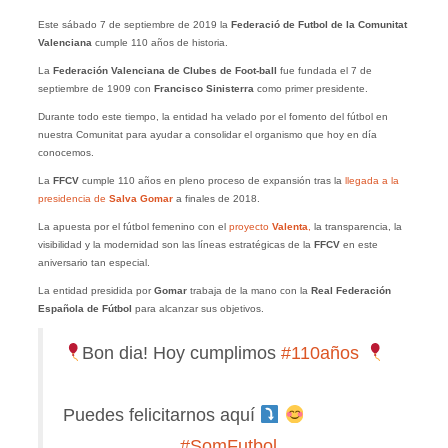
Este sábado 7 de septiembre de 2019 la
Federació de Futbol de la Comunitat
Valenciana
cumple 110 años de historia.
La
Federación Valenciana de Clubes de Foot-ball
fue fundada el 7 de
septiembre de 1909 con
Francisco Sinisterra
como primer presidente.
Durante todo este tiempo, la entidad ha velado por el fomento del fútbol en
nuestra Comunitat para ayudar a consolidar el organismo que hoy en día
conocemos.
La
FFCV
cumple 110 años en pleno proceso de expansión tras la
llegada a la
presidencia de
Salva Gomar
a finales de 2018.
La apuesta por el fútbol femenino con el
proyecto
Valenta
,
la transparencia, la
visibilidad y la modernidad son las líneas estratégicas de la
FFCV
en este
aniversario tan especial.
La entidad presidida por
Gomar
trabaja de la mano con la
Real Federación
Española de Fútbol
para alcanzar sus objetivos.
Bon dia! Hoy cumplimos
#110años
⠀⠀⠀⠀⠀⠀⠀⠀⠀
Puedes felicitarnos aquí
⠀⠀⠀⠀⠀⠀⠀⠀⠀
#SomFutbol