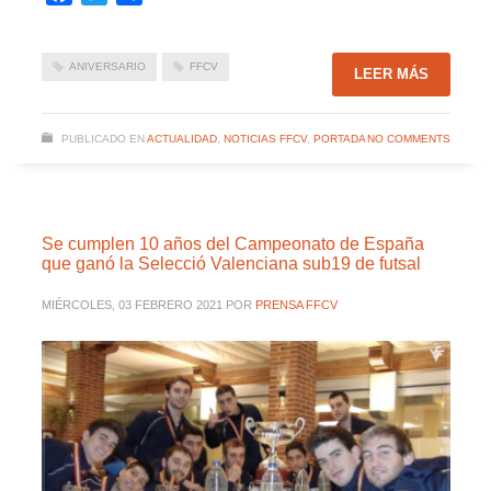
ANIVERSARIO
FFCV
LEER MÁS
PUBLICADO EN
ACTUALIDAD
,
NOTICIAS FFCV
,
PORTADA
NO COMMENTS
Se cumplen 10 años del Campeonato de España
que ganó la Selecció Valenciana sub19 de futsal
MIÉRCOLES, 03 FEBRERO 2021
POR
PRENSA FFCV