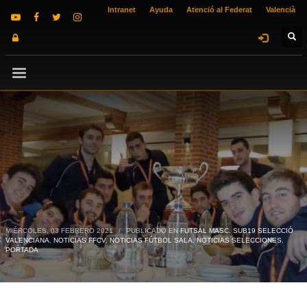
Intranet
Ayuda
Atenció al Federat
Valencià
MIÉRCOLES, 03 FEBRERO 2021
/
PUBLICADO EN
FUTSAL MASC. SUB19 SELECCIÓ
VALENCIANA
,
NOTICIAS FFCV
,
NOTICIAS FÚTBOL SALA
,
NOTICIAS SELECCIONES
,
PORTADA