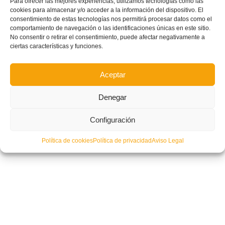
las categorías nacionales Valenta
Para ofrecer las mejores experiencias, utilizamos tecnologías como las
cookies para almacenar y/o acceder a la información del dispositivo. El
consentimiento de estas tecnologías nos permitirá procesar datos como el
comportamiento de navegación o las identificaciones únicas en este sitio.
No consentir o retirar el consentimiento, puede afectar negativamente a
ciertas características y funciones.
Aceptar
Denegar
Configuración
Política de cookies
Política de privacidad
Aviso Legal