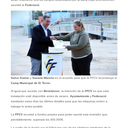
asumirá la
Federació
.
Salva Gomar
y
Susana Moreno
en el acuerdo para que la FFCV reconstruya el
Camp Municipal de El Terrer.
Al igual que sucede con
Benetússer
, la intención de la
FFCV
es que esta
instalación esté disponible antes de verano.
Ayuntamiento
y
Federació
tramitarán estos días los últimos detalles para que las máquinas entren a
trabajar lo antes posible.
La
FFCV
recurrirá a fondos propios para poder asumir esta inversión que,
previsiblemente, superará los 400.000€.
La vuelta de la ilusión por el fútbol era uno de los objetivos prioritarios de la