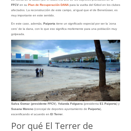
FFCV
en su
Plan de Recuperación DANA
para la vuelta del fútbol en los clubes
afectados. La reconstrucción de este campo, al igual que el de Benetússer, es
muy importante en este sentido.
En este caso, además,
Paiporta
tiene un significado especial por ser la ‘zona
cero’ de la dana, con lo que eso significa morlemente para una población muy
golpeada.
Salva Gomar
(
presidente FFCV
),
Yolanda Folguera
(presidenta
E1 Paiporta
) y
Susana Moreno
(concejal de deportes ayuntamiento de
Paiporta
),
escenificando el acuerdo en
El Terrer
.
Por qué El Terrer de