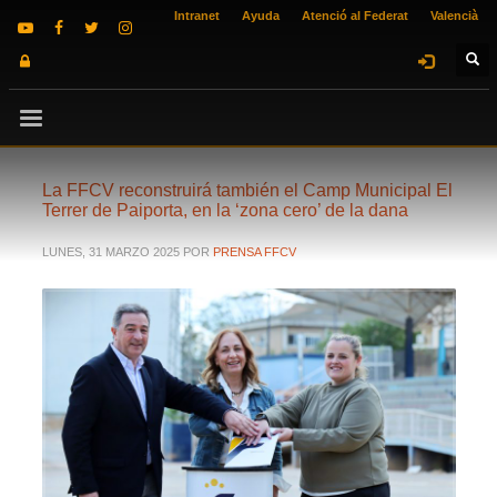
Intranet
Ayuda
Atenció al Federat
Valencià
La FFCV reconstruirá también el Camp Municipal El
Terrer de Paiporta, en la ‘zona cero’ de la dana
LUNES, 31 MARZO 2025
POR
PRENSA FFCV