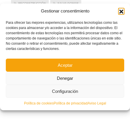
RECONSTRUCCIÓN
SALVA GOMAR
Gestionar consentimiento
LEER MÁS
Para ofrecer las mejores experiencias, utilizamos tecnologías como las
cookies para almacenar y/o acceder a la información del dispositivo. El
PUBLICADO EN
NOTICIAS FFCV
,
PORTADA
NO COMMENTS
consentimiento de estas tecnologías nos permitirá procesar datos como el
comportamiento de navegación o las identificaciones únicas en este sitio.
No consentir o retirar el consentimiento, puede afectar negativamente a
ciertas características y funciones.
Aceptar
Denegar
Configuración
Política de cookies
Política de privacidad
Aviso Legal