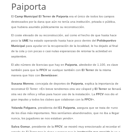
Paiporta
El
Camp Municipal El Terrer de Paiporta
era el único de todos los campos
destrozados por la dana que aún no tenía una institución, privada o pública,
que hubiera asumido públicamente su reconstrucción.
El coste elevado de su reconstrucción, así como el hecho de que hasta hace
poco la
UME
ha estado operando hasta hace poco dentro del
Polideportivo
Municipal
para ayudar en la recuperación de la localidad, le ha dejado al final
de la cola y con pocas o casi nulas esperanzas de retomar la actividad en
septiembre.
El alto número de licencias que hay en
Paiporta
, alrededor de 1.100, es clave
también para que la
FFCV
se vuelque también con
El Terrer
de la misma
manera que hizo con
Benetússer
.
Susana Moreno
, concejala de deportes de
Paiporta
, explica la importancia de
reconstruir El Terrer: «En breve tendremos otra vez césped y
El Terrer
se llenará
otra vez de niños y niñas para hacer uso de la instalación. La
FFCV
nos dio el
gran impulso y todos los clubes que colaboran con la
FFCV
«.
Yolanda Folguera
, presidenta del
E1 Paiporta
, asegura que se trata de «uno
de los días más importantes. Nos sentíamos abandonados, que no iba a llegar
nunca, los jugadores se nos estaban yendo».
Salva Gomar
, presidente de la
FFCV
, se mostró muy emocionado al recordar el
estado de El Terrer tras la dana y pensar que la
institución que preside
lo va a