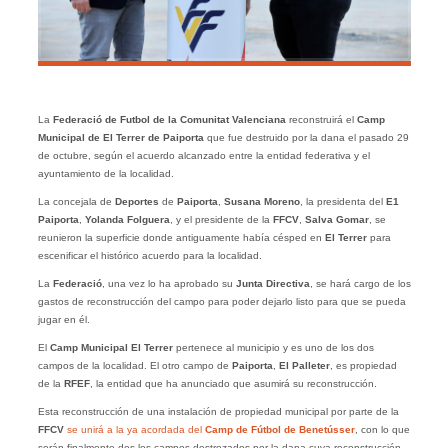
La
Federació de Futbol de la Comunitat Valenciana
reconstruirá el
Camp
Municipal de El Terrer de Paiporta
que fue destruido por la dana el pasado 29
de octubre, según el acuerdo alcanzado entre la entidad federativa y el
ayuntamiento de la localidad.
La concejala de
Deportes
de
Paiporta
,
Susana Moreno
, la presidenta del
E1
Paiporta
,
Yolanda Folguera
, y el presidente de la
FFCV
,
Salva Gomar
, se
reunieron la superficie donde antiguamente había césped en
El Terrer
para
escenificar el histórico acuerdo para la localidad.
La
Federació
, una vez lo ha aprobado su
Junta Directiva
, se hará cargo de los
gastos de reconstrucción del campo para poder dejarlo listo para que se pueda
jugar en él.
El
Camp Municipal El Terrer
pertenece al municipio y es uno de los dos
campos de la localidad. El otro campo de
Paiporta
,
El Palleter
, es propiedad
de la
RFEF
, la entidad que ha anunciado que asumirá su reconstrucción.
Esta reconstrucción de una instalación de propiedad municipal por parte de la
FFCV
se unirá a la ya acordada del
Camp de Fútbol de Benetússer
, con lo que
serán finalmente dos los campos destrozados por la dana cuya reconstrucción