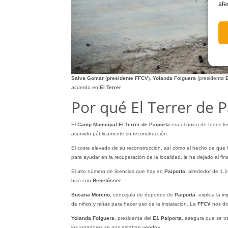
afe
Salva Gomar
(
presidente FFCV
),
Yolanda Folguera
(presidenta
E
acuerdo en
El Terrer
.
Por qué El Terrer de 
El
Camp Municipal El Terrer de Paiporta
era el único de todos lo
asumido públicamente su reconstrucción.
El coste elevado de su reconstrucción, así como el hecho de que
para ayudar en la recuperación de la localidad, le ha dejado al fi
El alto número de licencias que hay en
Paiporta
, alrededor de 1.
hizo con
Benetússer
.
Susana Moreno
, concejala de deportes de
Paiporta
, explica la 
de niños y niñas para hacer uso de la instalación. La
FFCV
nos dio
Yolanda Folguera
, presidenta del
E1 Paiporta
, asegura que se t
los jugadores se nos estaban yendo».