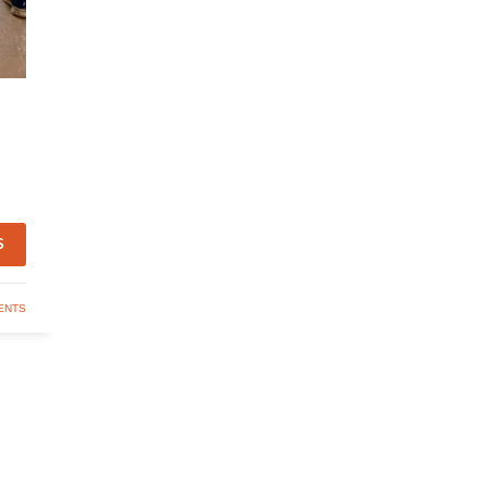
S
ENTS