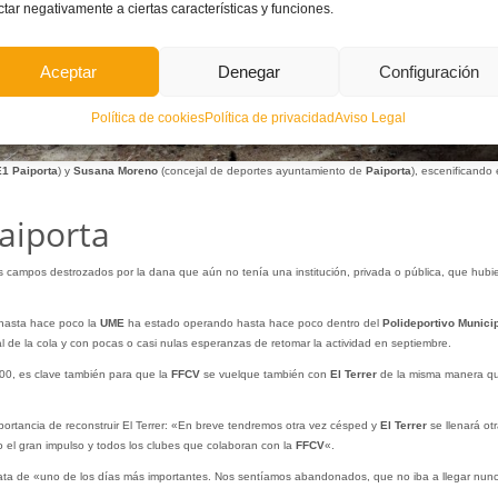
ctar negativamente a ciertas características y funciones.
Aceptar
Denegar
Configuración
Política de cookies
Política de privacidad
Aviso Legal
1 Paiporta
) y
Susana Moreno
(concejal de deportes ayuntamiento de
Paiporta
), escenificando 
Paiporta
s campos destrozados por la dana que aún no tenía una institución, privada o pública, que hubi
 hasta hace poco la
UME
ha estado operando hasta hace poco dentro del
Polideportivo Munici
nal de la cola y con pocas o casi nulas esperanzas de retomar la actividad en septiembre.
100, es clave también para que la
FFCV
se vuelque también con
El Terrer
de la misma manera q
importancia de reconstruir El Terrer: «En breve tendremos otra vez césped y
El Terrer
se llenará ot
 el gran impulso y todos los clubes que colaboran con la
FFCV
«.
rata de «uno de los días más importantes. Nos sentíamos abandonados, que no iba a llegar nunc