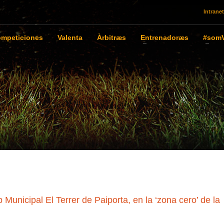
Intranet
mpeticiones
Valenta
Àrbitræs
Entrenadoræs
#somV
unicipal El Terrer de Paiporta, en la ‘zona cero’ de la