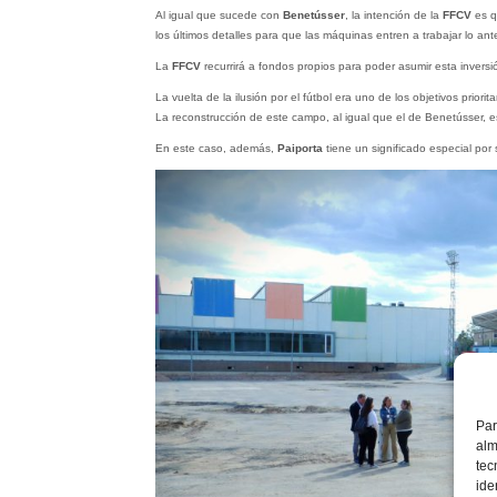
Al igual que sucede con
Benetússer
, la intención de la
FFCV
es q
los últimos detalles para que las máquinas entren a trabajar lo ant
La
FFCV
recurrirá a fondos propios para poder asumir esta inversi
La vuelta de la ilusión por el fútbol era uno de los objetivos priorit
La reconstrucción de este campo, al igual que el de Benetússer, e
En este caso, además,
Paiporta
tiene un significado especial por
Par
alm
tec
ide