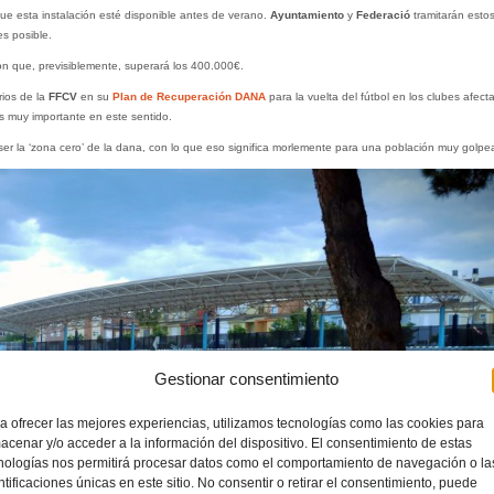
ue esta instalación esté disponible antes de verano.
Ayuntamiento
y
Federació
tramitarán estos
es posible.
ón que, previsiblemente, superará los 400.000€.
arios de la
FFCV
en su
Plan de Recuperación DANA
para la vuelta del fútbol en los clubes afect
s muy importante en este sentido.
 ser la ‘zona cero’ de la dana, con lo que eso significa morlemente para una población muy golpe
Gestionar consentimiento
a ofrecer las mejores experiencias, utilizamos tecnologías como las cookies para
acenar y/o acceder a la información del dispositivo. El consentimiento de estas
nologías nos permitirá procesar datos como el comportamiento de navegación o la
ntificaciones únicas en este sitio. No consentir o retirar el consentimiento, puede