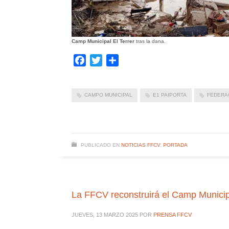
Camp Municipal El Terrer
tras la dana.
Facebook
Twitter
Compartir
CAMPO MUNICIPAL
E1 PAIPORTA
FEDERA
PUBLICADO EN
NOTICIAS FFCV
,
PORTADA
La FFCV reconstruirá el Camp Municipa
JUEVES, 13 MARZO 2025
POR
PRENSA FFCV