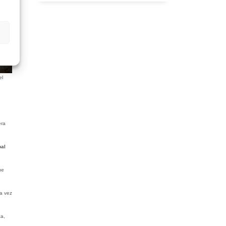
el
era
pal
ue
ra vez
a,