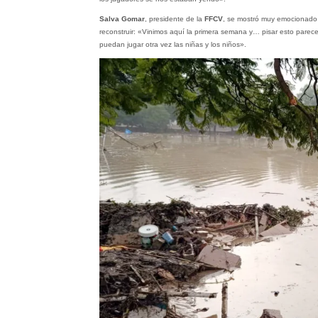
Salva Gomar
, presidente de la
FFCV
, se mostró muy emocionado a
reconstruir: «Vinimos aquí la primera semana y… pisar esto pare
puedan jugar otra vez las niñas y los niños».