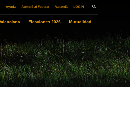
Ayuda
Atenció al Federat
Valencià
LOGIN
alenciana
Elecciones 2026
Mutualidad