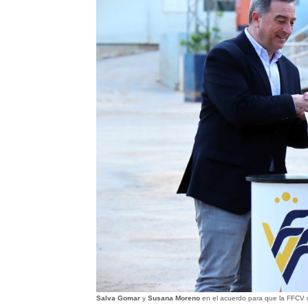
Salva Gomar
y
Susana Moreno
en el acuerdo para que la FFCV 