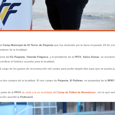
 el
Camp Municipal de El Terrer de Paiporta
que fue destruido por la dana el pasado 29 de oct
miento de la localidad.
denta del
E1 Paiporta
,
Yolanda Folguera
, y el presidente de la
FFCV
,
Salva Gomar
, se reuniero
enificar el histórico acuerdo para la localidad.
rá cargo de los gastos de reconstrucción del campo para poder dejarlo listo para que se pueda ju
los dos campos de la localidad. El otro campo de
Paiporta
,
El Palleter
, es propiedad de la
RFEF
,
 parte de la
FFCV
se unirá a la ya acordada del
Camp de Fútbol de Benetússer
, con lo que ser
ucción asumirá la
Federació
.