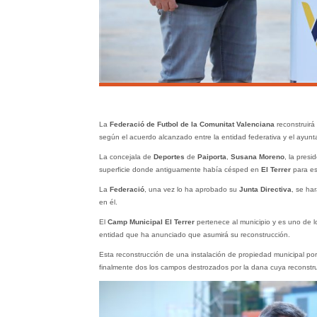
La
Federació de Futbol de la Comunitat Valenciana
reconstruirá
según el acuerdo alcanzado entre la entidad federativa y el ayunta
La concejala de
Deportes
de
Paiporta
,
Susana Moreno
, la presi
superficie donde antiguamente había césped en
El Terrer
para esc
La
Federació
, una vez lo ha aprobado su
Junta Directiva
, se ha
en él.
El
Camp Municipal El Terrer
pertenece al municipio y es uno de 
entidad que ha anunciado que asumirá su reconstrucción.
Esta reconstrucción de una instalación de propiedad municipal por
finalmente dos los campos destrozados por la dana cuya reconstr