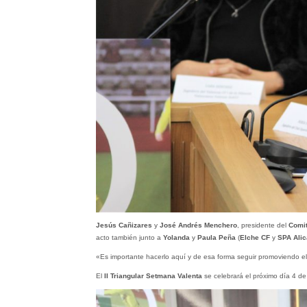
Jesús Cañizares
y
José Andrés Menchero
, presidente del
Comit
acto también junto a
Yolanda
y
Paula Peña
(
Elche CF
y
SPA Alic
«Es importante hacerlo aquí y de esa forma seguir promoviendo el 
El
II Triangular Setmana Valenta
se celebrará el próximo día 4 de