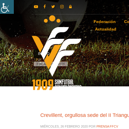
Federación
Co
Actualidad
INICIO
8 de agosto de 2026
Crevillent, orgullosa sede del II Trian
MIÉRCOLES, 26 FEBRERO 2020
POR
PRENSA FFCV