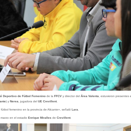
é Deportivo de Fútbol Femenino
de la
FFCV
y director del
Área Valenta
, estuvieron presentes 
ante
) y
Nerea
, jugadora del
UE Crevillent
.
fútbol femenino en la provincia de Alicante», señaló
Lara
.
 marzo en el estadio
Enrique Miralles
de
Crevillent
.