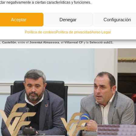
ctar negativamente a ciertas características y funciones.
Aceptar
Denegar
Configuración
F
y a
SPA Alicante
en formato de triangular.
Política de cookies
Política de privacidad
Aviso Legal
al evento.
a
,
Castellón
, entre el
Joventut Almassora
, el
Villarreal CF
y la
Selecció sub21.