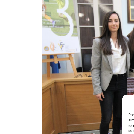
Par
alm
tec
ide