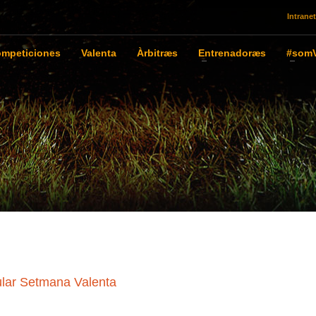
Intranet
mpeticiones
Valenta
Àrbitræs
Entrenadoræs
#somV
gular Setmana Valenta