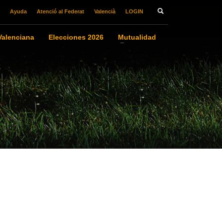
Ayuda
Atenció al Federat
Valencià
LOGIN
alenciana
Elecciones 2026
Mutualidad