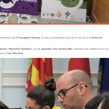
esentación del
II Triangular Valenta
, la única oportunidad para ver en acción a la
Selecció
portes
,
Marcelino Giménez
, y la de
Igualdad
,
Ana Vanesa Mas
, ejercieron de anfitriones en un
itana,
Lara Sánchez
.