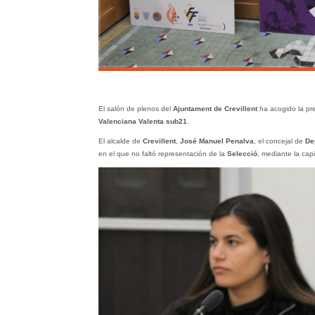
El salón de plenos del
Ajuntament de Crevillent
ha acogido la pr
Valenciana Valenta sub21
.
El alcalde de
Crevillent
,
José Manuel Penalva
, el concejal de
De
en el que no faltó representación de la
Selecció
, mediante la cap