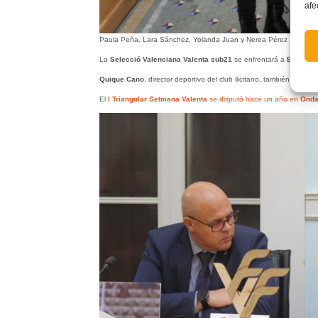
afe
Paula Peña, Lara Sánchez, Yolanda Juan y Nerea Pérez
La
Selecció Valenciana Valenta sub21
se enfrentará a
Elche C
Quique Cano
, director deportivo del club ilicitano, también asistió 
El
I Triangular Setmana Valenta
se disputó hace un año en
Ond