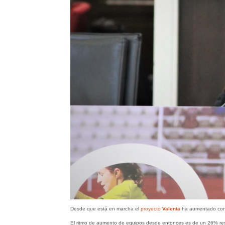
Desde que está en marcha el
proyecto
Valenta
ha aumentado consi
El ritmo de aumento de equipos desde entonces es de un 26% res