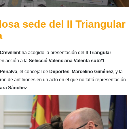
losa sede del II Triangular
a
Crevillent
ha acogido la presentación del
II Triangular
 en acción a la
Selecció Valenciana Valenta sub21
.
 Penalva
, el concejal de
Deportes
,
Marcelino Giménez
, y la
eron de anfitriones en un acto en el que no faltó representación
ara Sánchez
.