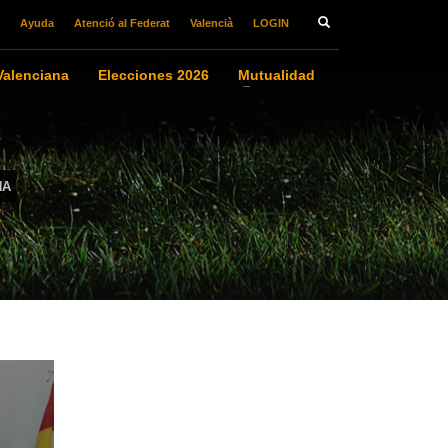
Ayuda
Atenció al Federat
Valencià
LOGIN
alenciana
Elecciones 2026
Mutualidad
NA