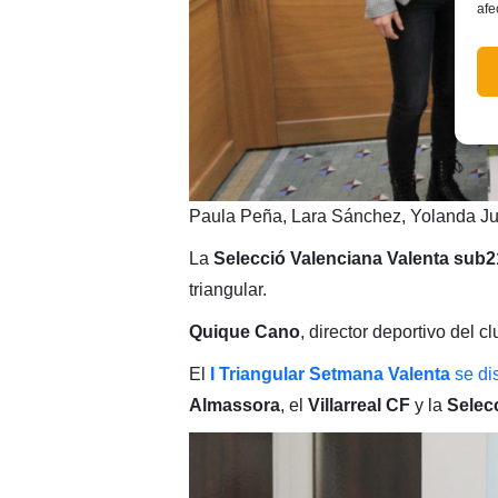
afe
Paula Peña, Lara Sánchez, Yolanda J
La
Selecció Valenciana Valenta sub2
triangular.
Quique Cano
, director deportivo del cl
El
I Triangular Setmana Valenta
se di
Almassora
, el
Villarreal CF
y la
Selec