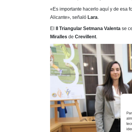
«Es importante hacerlo aquí y de esa f
Alicante», señaló
Lara
.
El
II Triangular Setmana Valenta
se ce
Miralles
de
Crevillent
.
Par
alm
tec
ide