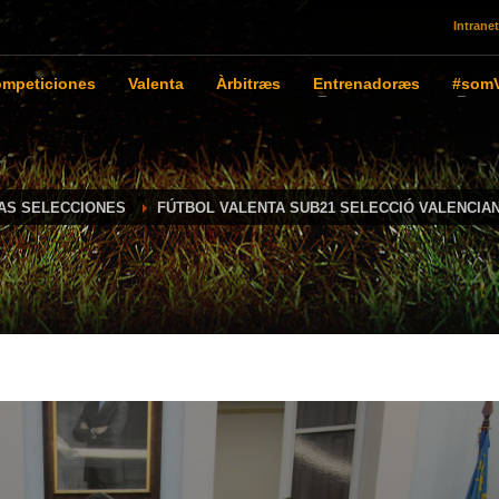
Intranet
mpeticiones
Valenta
Àrbitræs
Entrenadoræs
#somV
IAS SELECCIONES
FÚTBOL VALENTA SUB21 SELECCIÓ VALENCIA