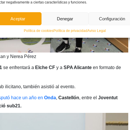
ctar negativamente a ciertas características y funciones.
Aceptar
Denegar
Configuración
Política de cookies
Política de privacidad
Aviso Legal
uan y Nerea Pérez
1
se enfrentará a
Elche CF
y a
SPA Alicante
en formato de
ub ilicitano, también asistió al evento.
sputó hace un año en
Onda
,
Castellón
, entre el
Joventut
ció sub21.