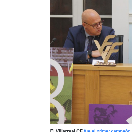
El
Villarreal CF
fue el primer campeón 