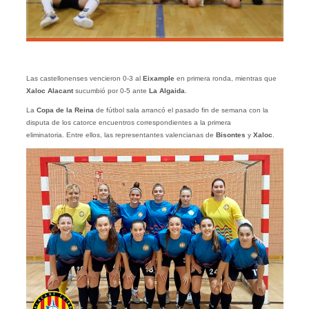
Las castellonenses vencieron 0-3 al
Eixample
en primera ronda, mientras que
Xaloc Alacant
sucumbió por 0-5 ante
La Algaida
.
La
Copa de la Reina
de fútbol sala arrancó el pasado fin de semana con la
disputa de los catorce encuentros correspondientes a la primera
eliminatoria. Entre ellos, las representantes valencianas de
Bisontes
y
Xaloc
.