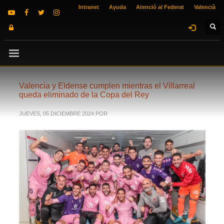
Intranet
Ayuda
Atenció al Federat
Valencià
Valencia y Eldense cumplen mientras el Villarreal
queda eliminado de la Copa del Rey
JUEVES, 05 DICIEMBRE 2024
POR