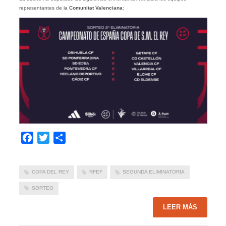
representantes de la
Comunitat Valenciana
:
Facebook
Twitter
Compartir
COPA DEL REY
RFEF
SEGUNDA ELIMINATORIA
SORTEO
LEER MÁS