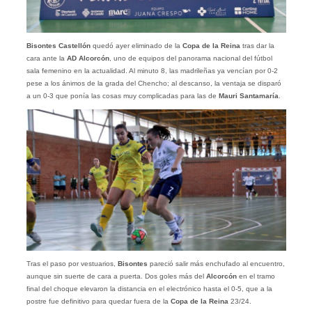
Bisontes Castellón
quedó ayer eliminado de la
Copa de la Reina
tras dar la
cara ante la
AD Alcorcón
, uno de equipos del panorama nacional del fútbol
sala femenino en la actualidad. Al minuto 8, las madrileñas ya vencían por 0-2
pese a los ánimos de la grada del Chencho; al descanso, la ventaja se disparó
a un 0-3 que ponía las cosas muy complicadas para las de
Mauri Santamaría
.
Tras el paso por vestuarios,
Bisontes
pareció salir más enchufado al encuentro,
aunque sin suerte de cara a puerta. Dos goles más del
Alcorcón
en el tramo
final del choque elevaron la distancia en el electrónico hasta el 0-5, que a la
postre fue definitivo para quedar fuera de la
Copa de la Reina
23/24.