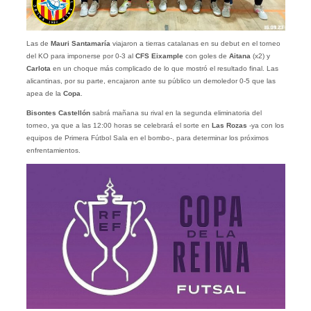
Las de
Mauri Santamaría
viajaron a tierras catalanas en su debut en el torneo
del KO para imponerse por 0-3 al
CFS Eixample
con goles de
Aitana
(x2) y
Carlota
en un choque más complicado de lo que mostró el resultado final. Las
alicantinas, por su parte, encajaron ante su público un demoledor 0-5 que las
apea de la
Copa
.
Bisontes Castellón
sabrá mañana su rival en la segunda eliminatoria del
torneo, ya que a las 12:00 horas se celebrará el sorte en
Las Rozas
-ya con los
equipos de Primera Fútbol Sala en el bombo-, para determinar los próximos
enfrentamientos.