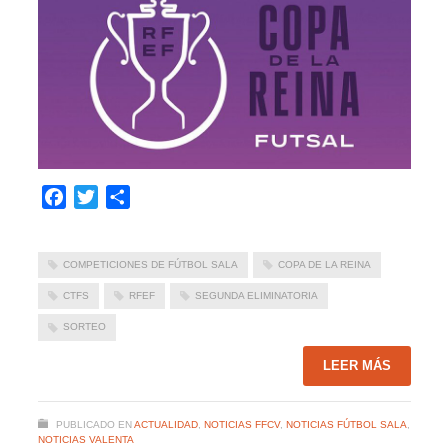
Facebook
Twitter
Compartir
COMPETICIONES DE FÚTBOL SALA
COPA DE LA REINA
CTFS
RFEF
SEGUNDA ELIMINATORIA
SORTEO
LEER MÁS
PUBLICADO EN
ACTUALIDAD
,
NOTICIAS FFCV
,
NOTICIAS FÚTBOL SALA
,
NOTICIAS VALENTA