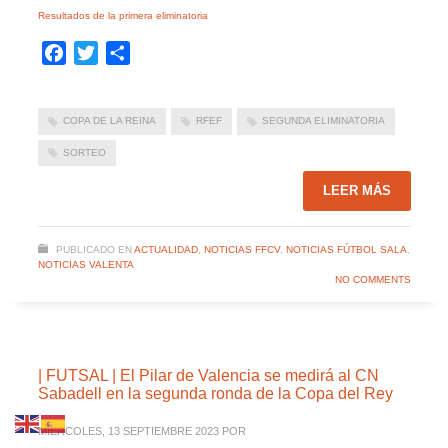
Resultados de la primera eliminatoria
Facebook
Twitter
Compartir
COPA DE LA REINA
RFEF
SEGUNDA ELIMINATORIA
SORTEO
LEER MÁS
PUBLICADO EN
ACTUALIDAD
,
NOTICIAS FFCV
,
NOTICIAS FÚTBOL SALA
,
NOTICIAS VALENTA
NO COMMENTS
| FUTSAL | El Pilar de Valencia se medirá al CN
Sabadell en la segunda ronda de la Copa del Rey
MIÉRCOLES, 13 SEPTIEMBRE 2023
POR