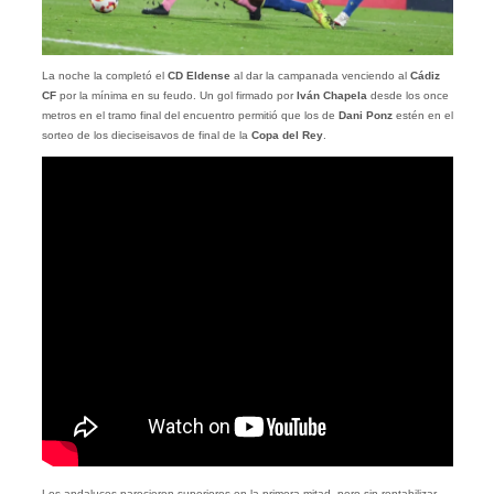
La noche la completó el
CD Eldense
al dar la campanada venciendo al
Cádiz
CF
por la mínima en su feudo. Un gol firmado por
Iván Chapela
desde los once
metros en el tramo final del encuentro permitió que los de
Dani Ponz
estén en el
sorteo de los dieciseisavos de final de la
Copa del Rey
.
Los andaluces parecieron superiores en la primera mitad, pero sin rentabilizar