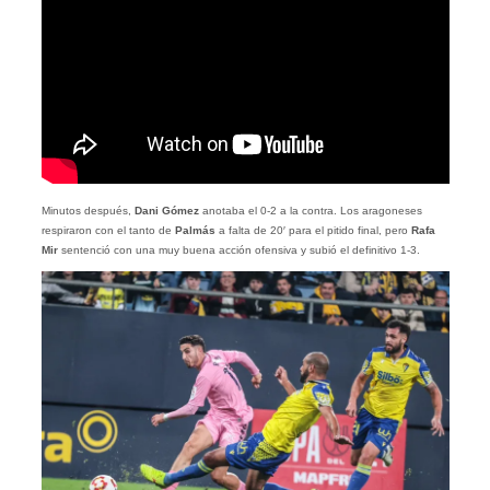
Minutos después,
Dani Gómez
anotaba el 0-2 a la contra. Los aragoneses
respiraron con el tanto de
Palmás
a falta de 20′ para el pitido final, pero
Rafa
Mir
sentenció con una muy buena acción ofensiva y subió el definitivo 1-3.