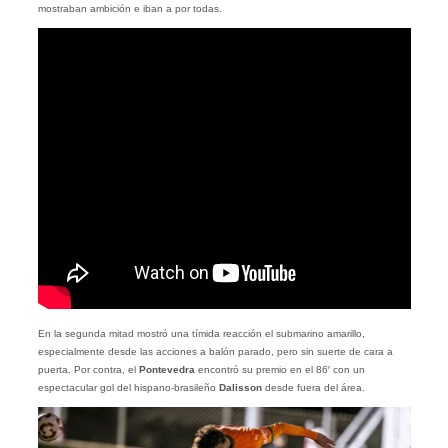
mostraban ambición e iban a por todas.
En la segunda mitad mostró una tímida reacción el submarino amarillo,
especialmente desde las acciones a balón parado, pero sin suerte de cara a
puerta. Por contra, el
Pontevedra
encontró su premio en el 86′ con un
espectacular gol del hispano-brasileño
Dalisson
desde fuera del área.