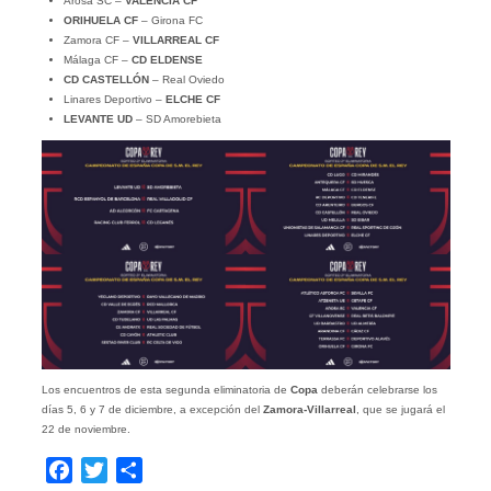
Arosa SC –
VALENCIA CF
ORIHUELA CF
– Girona FC
Zamora CF –
VILLARREAL CF
Málaga CF –
CD ELDENSE
CD CASTELLÓN
– Real Oviedo
Linares Deportivo –
ELCHE CF
LEVANTE UD
– SD Amorebieta
Los encuentros de esta segunda eliminatoria de
Copa
deberán celebrarse los
días 5, 6 y 7 de diciembre, a excepción del
Zamora-Villarreal
, que se jugará el
22 de noviembre.
Facebook
Twitter
Compartir