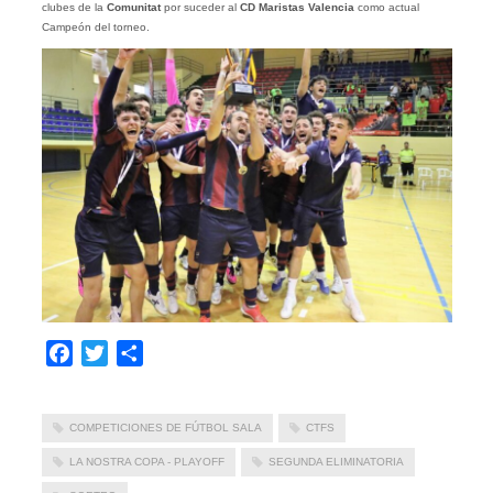
clubes de la
Comunitat
por suceder al
CD Maristas Valencia
como actual
Campeón del torneo.
Facebook
Twitter
Compartir
COMPETICIONES DE FÚTBOL SALA
CTFS
LA NOSTRA COPA - PLAYOFF
SEGUNDA ELIMINATORIA