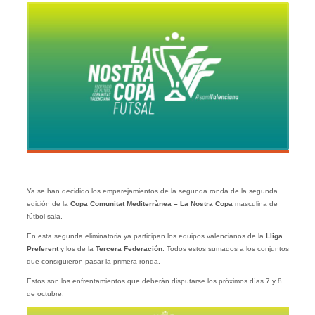
Ya se han decidido los emparejamientos de la segunda ronda de la segunda
edición de la
Copa Comunitat Mediterrànea – La Nostra Copa
masculina de
fútbol sala.
En esta segunda eliminatoria ya participan los equipos valencianos de la
Lliga
Preferent
y los de la
Tercera Federación
. Todos estos sumados a los conjuntos
que consiguieron pasar la primera ronda.
Estos son los enfrentamientos que deberán disputarse los próximos días 7 y 8
de octubre: