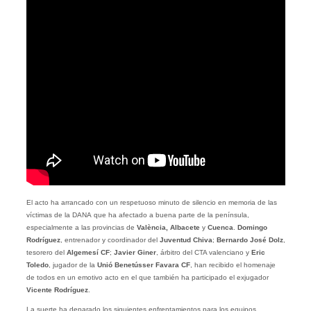
El acto ha arrancado con un respetuoso minuto de silencio en memoria de las
víctimas de la DANA que ha afectado a buena parte de la península,
especialmente a las provincias de
València, Albacete
y
Cuenca
.
Domingo
Rodríguez
, entrenador y coordinador del
Juventud Chiva
;
Bernardo José Dolz
,
tesorero del
Algemesí CF
;
Javier Giner
, árbitro del CTA valenciano y
Eric
Toledo
, jugador de la
Unió Benetússer Favara CF
, han recibido el homenaje
de todos en un emotivo acto en el que también ha participado el exjugador
Vicente Rodríguez
.
La suerte ha deparado los siguientes enfrentamientos para los equipos