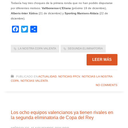
Todavía hay tres choques de la primera ronda que no han podido disputarse
por diferentes motivos:
Vallbonense-L’Eliana
(próximo 19 de diciembre),
Alberic-Inter Xàtiva
(21 de diciembre) y
Sporting Manises-Aldaia
(22 de
diciembre).
Facebook
Twitter
Compartir
LA NOSTRA COPA VALENTA
SEGUNDA ELIMINATORIA
LEER MÁS
PUBLICADO EN
ACTUALIDAD
,
NOTICIAS FFCV
,
NOTICIAS LA NOSTRA
COPA
,
NOTICIAS VALENTA
NO COMMENTS
Los ocho equipos valencianos ya tienen rivales en
la segunda eliminatoria de Copa del Rey