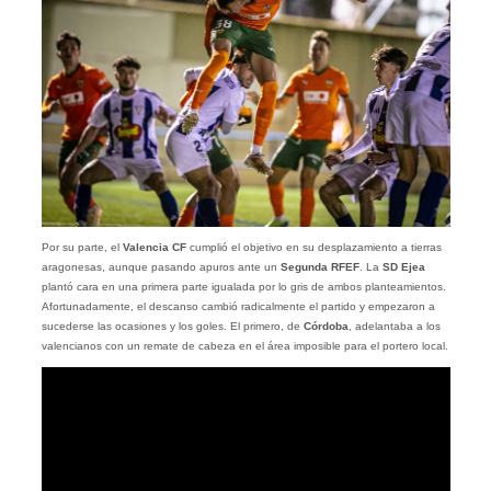
Por su parte, el
Valencia CF
cumplió el objetivo en su desplazamiento a tierras
aragonesas, aunque pasando apuros ante un
Segunda RFEF
. La
SD Ejea
plantó cara en una primera parte igualada por lo gris de ambos planteamientos.
Afortunadamente, el descanso cambió radicalmente el partido y empezaron a
sucederse las ocasiones y los goles. El primero, de
Córdoba
, adelantaba a los
valencianos con un remate de cabeza en el área imposible para el portero local.