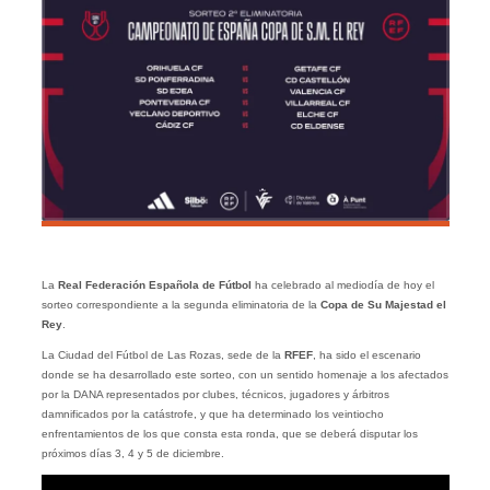
La
Real Federación Española de Fútbol
ha celebrado al mediodía de hoy el
sorteo correspondiente a la segunda eliminatoria de la
Copa de Su Majestad el
Rey
.
La Ciudad del Fútbol de Las Rozas, sede de la
RFEF
, ha sido el escenario
donde se ha desarrollado este sorteo, con un sentido homenaje a los afectados
por la DANA representados por clubes, técnicos, jugadores y árbitros
damnificados por la catástrofe, y que ha determinado los veintiocho
enfrentamientos de los que consta esta ronda, que se deberá disputar los
próximos días 3, 4 y 5 de diciembre.