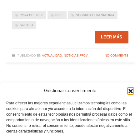
COPA DEL REY
RFEF
SEGUNDA ELIMINATORIA
SORTEO
LEER MÁS
PUBLICADO EN
ACTUALIDAD
,
NOTICIAS FFCV
NO COMMENTS
| FUTSAL | Bisontes Castellón se despide de la
Gestionar consentimiento
Copa de la Reina tras caer ante la AD Alcorcón
VIERNES, 13 OCTUBRE 2023
POR
Para ofrecer las mejores experiencias, utilizamos tecnologías como las
cookies para almacenar y/o acceder a la información del dispositivo. El
consentimiento de estas tecnologías nos permitirá procesar datos como el
comportamiento de navegación o las identificaciones únicas en este sitio.
No consentir o retirar el consentimiento, puede afectar negativamente a
ciertas características y funciones.