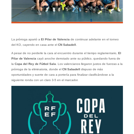
La prórroga apartó a
El Pilar de Valencia
de continuar adelante en el torneo
del KO, cayendo en casa ante el
CN Sabadell
.
A pesar de no perderle la cara al encuentro durante el tiempo reglamentario,
El
Pilar de Valencia
cayó anoche derrotado ante su público, quedando fuera de
la
Copa del Rey de Fútbol Sala
. Los valencianos llegaron justos de fuerzas a la
prórroga de la eliminatoria, donde el
CN Sabadell
dispuso de más
oportunidades y suerte de cara a portería para finalizar clasificándose a la
siguiente ronda con un claro 3-5 en el marcador.