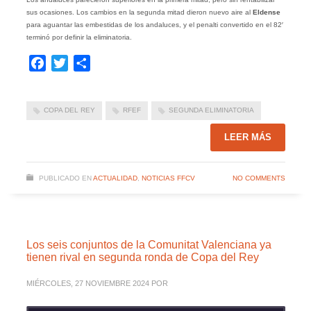
sus ocasiones. Los cambios en la segunda mitad dieron nuevo aire al
Eldense
para aguantar las embestidas de los andaluces, y el penalti convertido en el 82′
terminó por definir la eliminatoria.
Facebook
Twitter
Compartir
COPA DEL REY
RFEF
SEGUNDA ELIMINATORIA
LEER MÁS
PUBLICADO EN
ACTUALIDAD
,
NOTICIAS FFCV
NO COMMENTS
Los seis conjuntos de la Comunitat Valenciana ya
tienen rival en segunda ronda de Copa del Rey
MIÉRCOLES, 27 NOVIEMBRE 2024
POR