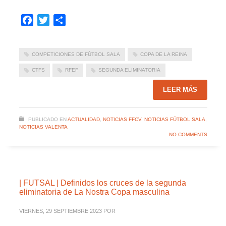
Facebook
Twitter
Compartir
COMPETICIONES DE FÚTBOL SALA
COPA DE LA REINA
CTFS
RFEF
SEGUNDA ELIMINATORIA
LEER MÁS
PUBLICADO EN
ACTUALIDAD
,
NOTICIAS FFCV
,
NOTICIAS FÚTBOL SALA
,
NOTICIAS VALENTA
NO COMMENTS
| FUTSAL | Definidos los cruces de la segunda
eliminatoria de La Nostra Copa masculina
VIERNES, 29 SEPTIEMBRE 2023
POR