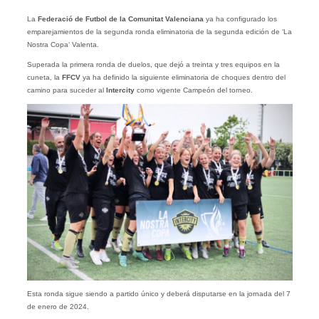
La
Federació de Futbol de la Comunitat Valenciana
ya ha configurado los
emparejamientos de la segunda ronda eliminatoria de la segunda edición de ‘La
Nostra Copa‘ Valenta.
Superada la primera ronda de duelos, que dejó a treinta y tres equipos en la
cuneta, la
FFCV
ya ha definido la siguiente eliminatoria de choques dentro del
camino para suceder al
Intercity
como vigente Campeón del torneo.
Esta ronda sigue siendo a partido único y deberá disputarse en la jornada del 7
de enero de 2024.