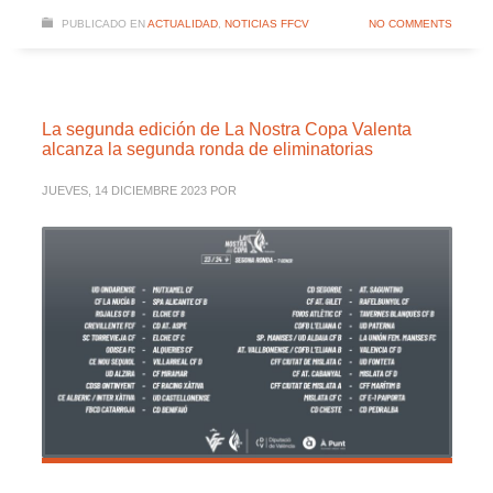
PUBLICADO EN
ACTUALIDAD
,
NOTICIAS FFCV
NO COMMENTS
La segunda edición de La Nostra Copa Valenta
alcanza la segunda ronda de eliminatorias
JUEVES, 14 DICIEMBRE 2023
POR