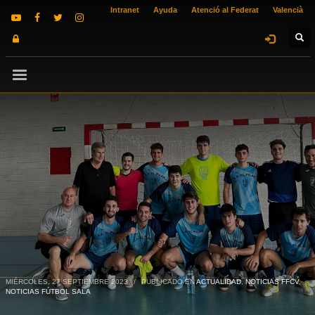
Intranet
Ayuda
Atenció al Federat
Valencià
MIÉRCOLES, 27 SEPTIEMBRE 2023
/
PUBLICADO EN
ACTUALIDAD
,
NOTICIAS FFCV
,
NOTICIAS FÚTBOL SALA