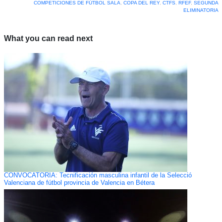
COMPETICIONES DE FÚTBOL SALA
,
COPA DEL REY
,
CTFS
,
RFEF
,
SEGUNDA
ELIMINATORIA
What you can read next
CONVOCATORIA: Tecnificación masculina infantil de la Selecció
Valenciana de fútbol provincia de Valencia en Bétera