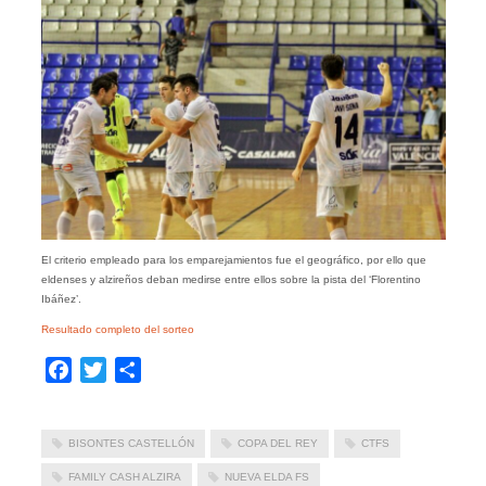
El criterio empleado para los emparejamientos fue el geográfico, por ello que
eldenses y alzireños deban medirse entre ellos sobre la pista del ‘Florentino
Ibáñez’.
Resultado completo del sorteo
Facebook
Twitter
Compartir
BISONTES CASTELLÓN
COPA DEL REY
CTFS
FAMILY CASH ALZIRA
NUEVA ELDA FS