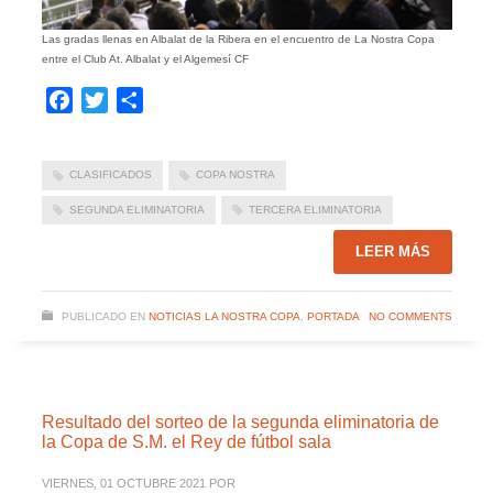
Las gradas llenas en Albalat de la Ribera en el encuentro de La Nostra Copa
entre el Club At. Albalat y el Algemesí CF
Facebook
Twitter
Compartir
CLASIFICADOS
COPA NOSTRA
SEGUNDA ELIMINATORIA
TERCERA ELIMINATORIA
LEER MÁS
PUBLICADO EN
NOTICIAS LA NOSTRA COPA
,
PORTADA
NO COMMENTS
Resultado del sorteo de la segunda eliminatoria de
la Copa de S.M. el Rey de fútbol sala
VIERNES, 01 OCTUBRE 2021
POR