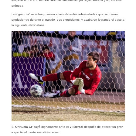
empatar a uno con el
Real Jaén
al final del tiempo reglamentario y la posterior
prórroga.
Los ‘granota’ se sobrepusieron a las diferentes adversidades que se fueron
produciendo durante el partido -dos expulsiones- y acabaron logrando el pase a
la siguiente eliminatoria.
El
Orihuela CF
cayó dignamente ante el
Villarreal
después de ofrecer un gran
espectáculo ante sus aficionados.