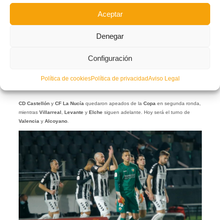
Aceptar
Denegar
Configuración
Política de cookies
Política de privacidad
Aviso Legal
CD Castellón
y
CF La Nucía
quedaron apeados de la
Copa
en segunda ronda,
mientras
Villarreal
,
Levante
y
Elche
siguen adelante. Hoy será el turno de
Valencia
y
Alcoyano
.