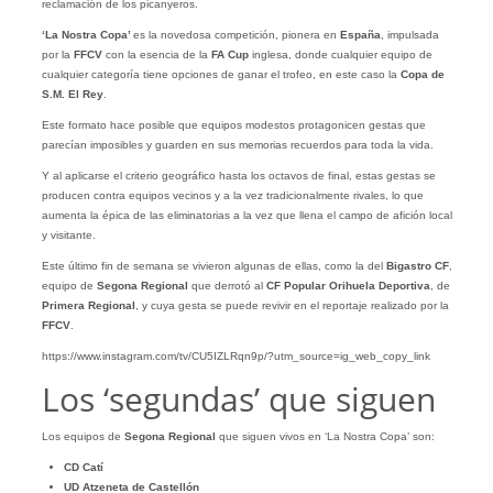
reclamación de los picanyeros.
‘La Nostra Copa’
es la novedosa competición, pionera en
España
, impulsada
por la
FFCV
con la esencia de la
FA Cup
inglesa, donde cualquier equipo de
cualquier categoría tiene opciones de ganar el trofeo, en este caso la
Copa de
S.M. El Rey
.
Este formato hace posible que equipos modestos protagonicen gestas que
parecían imposibles y guarden en sus memorias recuerdos para toda la vida.
Y al aplicarse el criterio geográfico hasta los octavos de final, estas gestas se
producen contra equipos vecinos y a la vez tradicionalmente rivales, lo que
aumenta la épica de las eliminatorias a la vez que llena el campo de afición local
y visitante.
Este último fin de semana se vivieron algunas de ellas, como la del
Bigastro CF
,
equipo de
Segona Regional
que derrotó al
CF Popular Orihuela Deportiva
, de
Primera Regional
, y cuya gesta se puede revivir en el reportaje realizado por la
FFCV
.
https://www.instagram.com/tv/CU5IZLRqn9p/?utm_source=ig_web_copy_link
Los ‘segundas’ que siguen
Los equipos de
Segona Regional
que siguen vivos en ‘La Nostra Copa’ son:
CD Catí
UD Atzeneta de Castellón