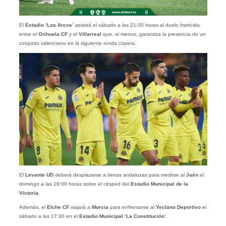
El
Estadio ‘Los Arcos’
asistirá el sábado a las 21:00 horas al duelo fratricida
entre el
Orihuela CF
y el
Villarreal
que, al menos, garantiza la presencia de un
conjunto valenciano en la siguiente ronda copera.
El
Levante UD
deberá desplazarse a tierras andaluzas para medirse al
Jaén
el
domingo a las 16:00 horas sobre el césped del
Estadio Municipal de la
Victoria
.
Además, el
Elche CF
viajará a
Murcia
para enfrentarse al
Yeclano Deportivo
el
sábado a las 17:30 en el
Estadio Municipal ‘La Constitución’
.