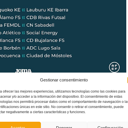
Gestionar consentimiento
a
deberá enfrentarse ante sus aficionados al
CN Sabadell
a
a ofrecer las mejores experiencias, utilizamos tecnologías como las cookies para
 Los valencianos tienen ante sí una perfecta oportunidad para
acenar y/o acceder a la información del dispositivo. El consentimiento de estas
del la
Copa del Rey
de Fútbol Sala, que se disputará los días
nologías nos permitirá procesar datos como el comportamiento de navegación o la
ntificaciones únicas en este sitio. No consentir o retirar el consentimiento, puede
ctar negativamente a ciertas características y funciones.
Aceptar
Denegar
Configuración