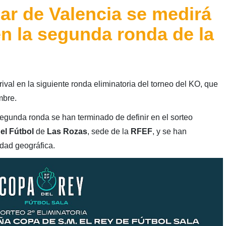
lar de Valencia se medirá
en la segunda ronda de la
ival en la siguiente ronda eliminatoria del torneo del KO, que
mbre.
egunda ronda se han terminado de definir en el sorteo
el Fútbol
de
Las Rozas
, sede de la
RFEF
, y se han
idad geográfica.