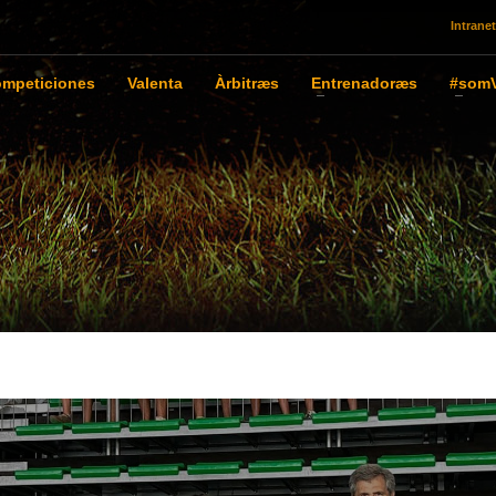
Intranet
mpeticiones
Valenta
Àrbitræs
Entrenadoræs
#somV