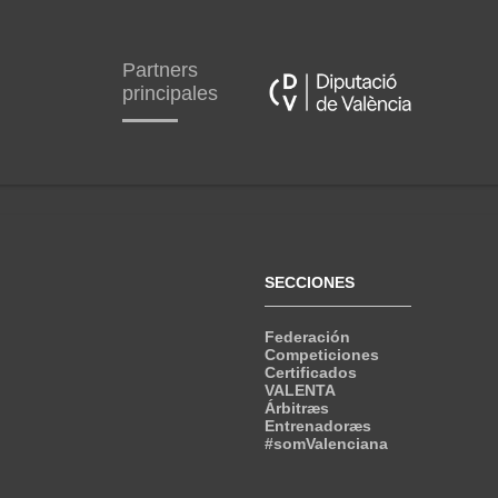
Partners
principales
SECCIONES
Federación
Competiciones
Certificados
VALENTA
Árbitræs
Entrenadoræs
#somValenciana