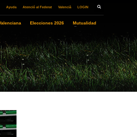
Ayuda
Atenció al Federat
Valencià
LOGIN
alenciana
Elecciones 2026
Mutualidad