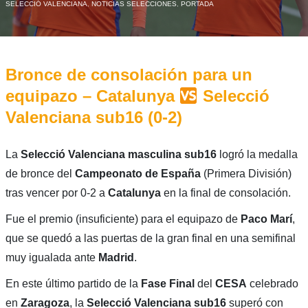
SELECCIÓ VALENCIANA
,
NOTICIAS SELECCIONES
,
PORTADA
Bronce de consolación para un
equipazo – Catalunya
Selecció
Valenciana sub16 (0-2)
La
Selecció Valenciana masculina sub16
logró la medalla
de bronce del
Campeonato de España
(Primera División)
tras vencer por 0-2 a
Catalunya
en la final de consolación.
Fue el premio (insuficiente) para el equipazo de
Paco Marí
,
que se quedó a las puertas de la gran final en una semifinal
muy igualada ante
Madrid
.
En este último partido de la
Fase Final
del
CESA
celebrado
en
Zaragoza
, la
Selecció Valenciana sub16
superó con