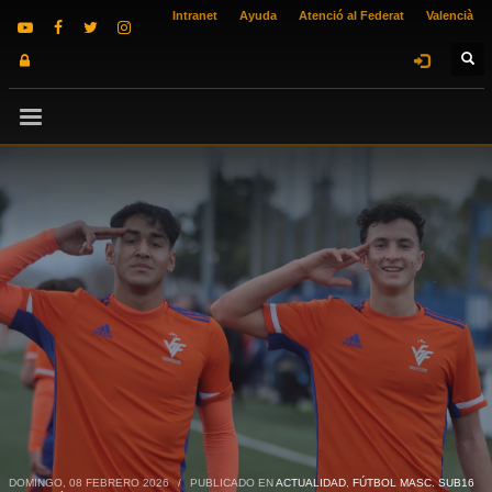
Intranet
Ayuda
Atenció al Federat
Valencià
DOMINGO, 08 FEBRERO 2026
/
PUBLICADO EN
ACTUALIDAD
,
FÚTBOL MASC. SUB16