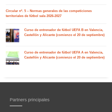
Circular nº. 5 – Normas generales de las competiciones
territoriales de fútbol sala 2026-2027
Curso de entrenador de fútbol UEFA B en Valencia,
Castellón y Alicante (comienzo el 20 de septiembre)
Curso de entrenador de fútbol UEFA A en Valencia,
Castellón y Alicante (comienzo el 20 de septiembre)
Partners principales