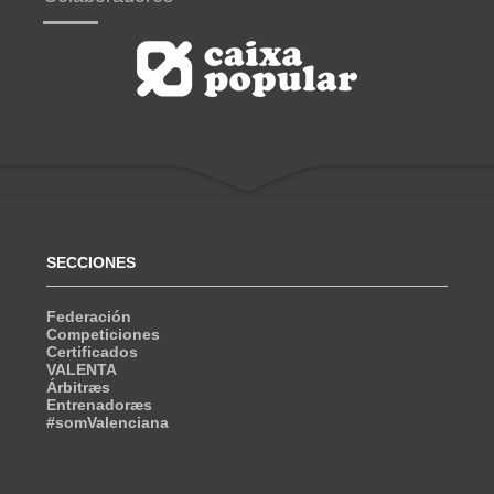
SECCIONES
Federación
Competiciones
Certificados
VALENTA
Árbitræs
Entrenadoræs
#somValenciana