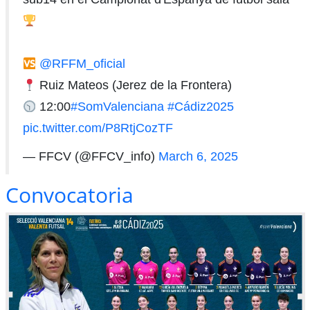
@RFFM_oficial
Ruiz Mateos (Jerez de la Frontera)
12:00
#SomValenciana
#Cádiz2025
pic.twitter.com/P8RtjCozTF
— FFCV (@FFCV_info)
March 6, 2025
Convocatoria