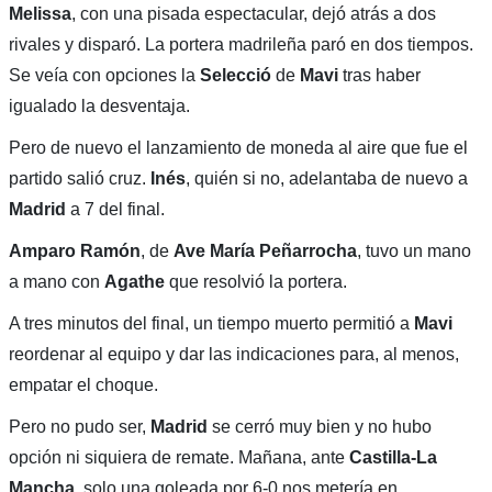
Melissa
, con una pisada espectacular, dejó atrás a dos
rivales y disparó. La portera madrileña paró en dos tiempos.
Se veía con opciones la
Selecció
de
Mavi
tras haber
igualado la desventaja.
Pero de nuevo el lanzamiento de moneda al aire que fue el
partido salió cruz.
Inés
, quién si no, adelantaba de nuevo a
Madrid
a 7 del final.
Amparo Ramón
, de
Ave María Peñarrocha
, tuvo un mano
a mano con
Agathe
que resolvió la portera.
A tres minutos del final, un tiempo muerto permitió a
Mavi
reordenar al equipo y dar las indicaciones para, al menos,
empatar el choque.
Pero no pudo ser,
Madrid
se cerró muy bien y no hubo
opción ni siquiera de remate. Mañana, ante
Castilla-La
Mancha
, solo una goleada por 6-0 nos metería en