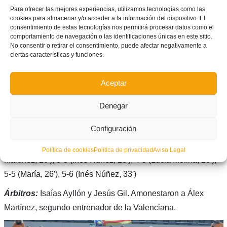
jugaron Alexia, Lucía Valenzuela, Manuela Marco, Amparo
Para ofrecer las mejores experiencias, utilizamos tecnologías como las
cookies para almacenar y/o acceder a la información del dispositivo. El
Ramón, Lucía Molina, Daniela, María, Valeria Cano y Lucía
consentimiento de estas tecnologías nos permitirá procesar datos como el
Martínez.
comportamiento de navegación o las identificaciones únicas en este sitio.
No consentir o retirar el consentimiento, puede afectar negativamente a
ciertas características y funciones.
Madrid
(6):
Mia Montesinos, Inés Núñez, Gabriela García de
Sola, Itziar Fernández y Noa Begines -cinco inicial-. También
Aceptar
jugaronn Catalina Cruz, Ana Muñoz, Vera Sáez, Paola Soria,
Daniella Amaro, Claudia Regatero, Noa Cascallana, Agathe
Denegar
Ndamou, María Maeso.
Configuración
Goles:
1-0 (Melissa, 2′), 1-1 (Iztiar, 4′), 1-2 (Vera, 5′), 2-2
(Melissa, 6′), 2-3 (Inés Núñez, 9′), 2-4 (Vera, 16′), 3-4 (Lucía
Política de cookies
Política de privacidad
Aviso Legal
Martínez, 20′), 3-5 (Inés Núñez, 23′), 4-5 (Lucía Molina, 23′),
5-5 (María, 26′), 5-6 (Inés Núñez, 33′)
Árbitros:
Isaías Ayllón y Jesús Gil. Amonestaron a Álex
Martínez, segundo entrenador de la Valenciana.