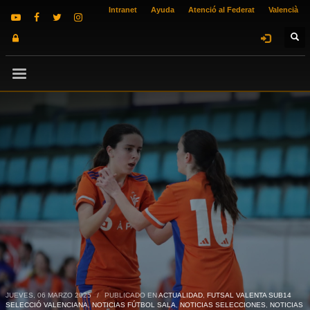
Intranet
Ayuda
Atenció al Federat
Valencià
JUEVES, 06 MARZO 2025
/
PUBLICADO EN
ACTUALIDAD
,
FUTSAL VALENTA SUB14
SELECCIÓ VALENCIANA
,
NOTICIAS FÚTBOL SALA
,
NOTICIAS SELECCIONES
,
NOTICIAS