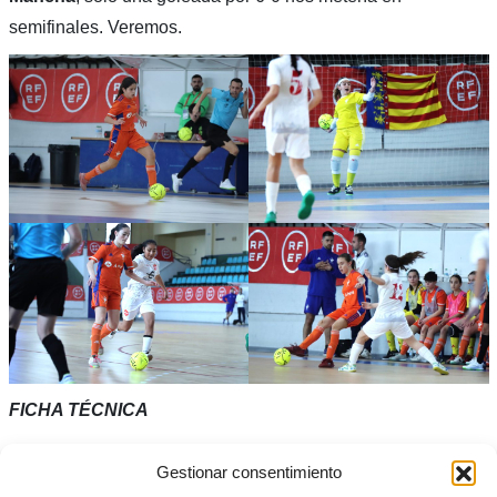
semifinales. Veremos.
FICHA TÉCNICA
Selecció Valenta sub14 (5):
Nahiara, Gemma, Manuela
Gestionar consentimiento
Guillen, Melissa y Lucía Gómez -cinco inicial- También