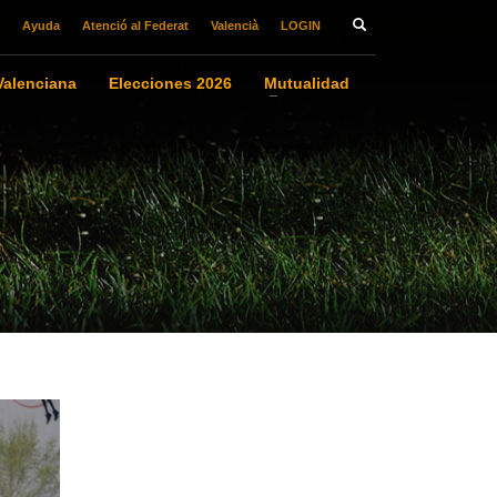
Ayuda
Atenció al Federat
Valencià
LOGIN
alenciana
Elecciones 2026
Mutualidad