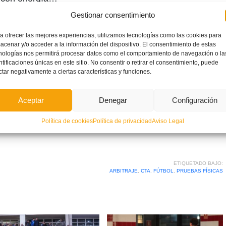
Gestionar consentimiento
as que pasan las pruebas físicas así de bien un
a ofrecer las mejores experiencias, utilizamos tecnologías como las cookies para
mañana!!
acenar y/o acceder a la información del dispositivo. El consentimiento de estas
nologías nos permitirá procesar datos como el comportamiento de navegación o la
ntificaciones únicas en este sitio. No consentir o retirar el consentimiento, puede
ctar negativamente a ciertas características y funciones.
FCV
pic.twitter.com/F76LZGtzVt
10, 2019
Aceptar
Denegar
Configuración
Política de cookies
Política de privacidad
Aviso Legal
ETIQUETADO BAJO:
ARBITRAJE
,
CTA
,
FÚTBOL
,
PRUEBAS FÍSICAS