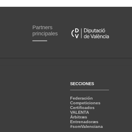
Partners
principales
SECCIONES
Federación
Competiciones
Certificados
VALENTA
Árbitræs
Entrenadoræs
#somValenciana