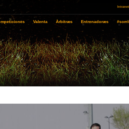
Intranet
mpeticiones
Valenta
Àrbitræs
Entrenadoræs
#somV