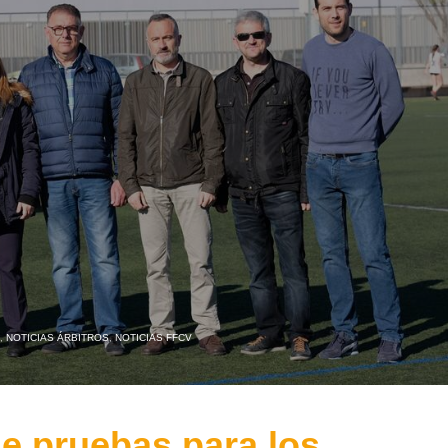
,
NOTICIAS ÁRBITROS
,
NOTICIAS FFCV
e pruebas para los