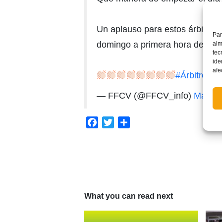
Un aplauso para estos árbitros/
Par
domingo a primera hora de la 
alm
tec
ide
afe
#ÁrbitrosF
— FFCV (@FFCV_info)
March 
Facebook
Twitter
Compartir
What you can read next