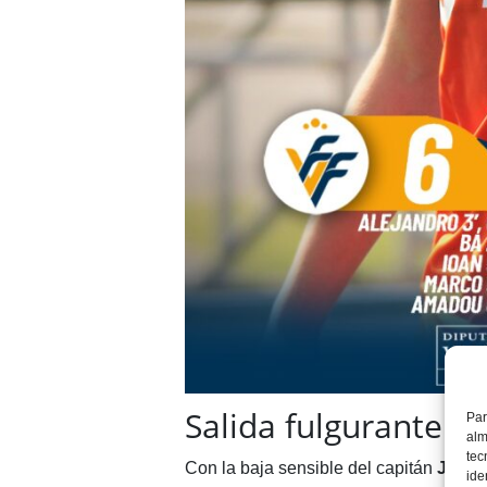
Salida fulgurante
Par
alm
tec
Con la baja sensible del capitán
Juanm
ide