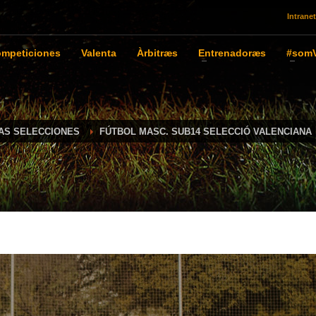
Intranet
mpeticiones
Valenta
Àrbitræs
Entrenadoræs
#somV
IAS SELECCIONES
FÚTBOL MASC. SUB14 SELECCIÓ VALENCIANA