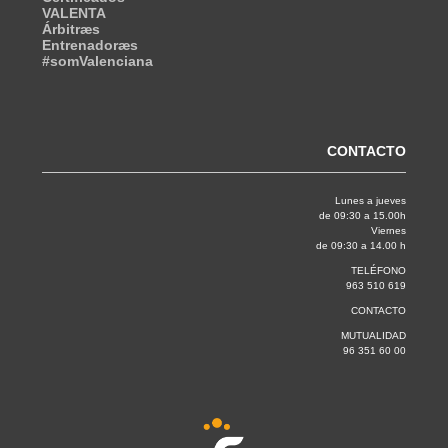
VALENTA
Árbitræs
Entrenadoræs
#somValenciana
CONTACTO
Lunes a jueves
de 09:30 a 15.00h
Viernes
de 09:30 a 14.00 h
TELÉFONO
963 510 619
CONTACTO
MUTUALIDAD
96 351 60 00