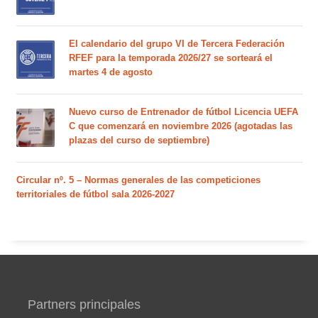
El calendario del grupo VI de Tercera Federación
RFEF para la temporada 2026/27 se sorteará el
martes 4 de agosto
Nuevo curso de Entrenador de fútbol Licencia UEFA
C que comenzará en noviembre 2026 (agotadas las
plazas del curso de septiembre)
Circular nº. 5 – Normas generales de las competiciones
territoriales de fútbol sala 2026-2027
Partners principales