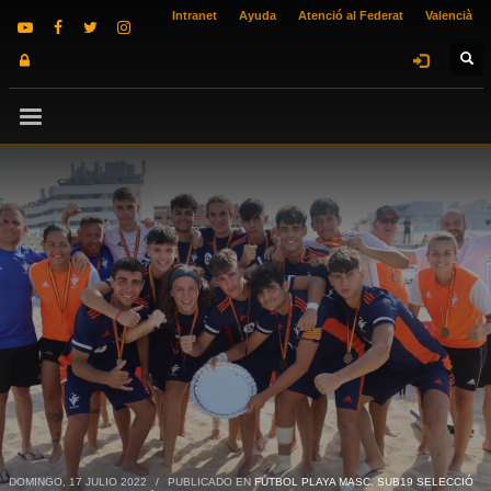
Intranet
Ayuda
Atenció al Federat
Valencià
DOMINGO, 17 JULIO 2022
/
PUBLICADO EN
FÚTBOL PLAYA MASC. SUB19 SELECCIÓ