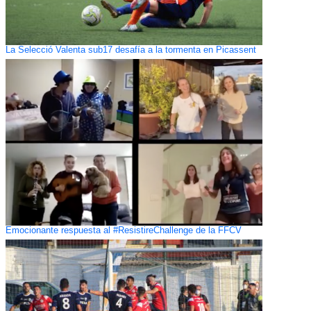
La Selecció Valenta sub17 desafía a la tormenta en Picassent
Emocionante respuesta al #ResistireChallenge de la FFCV